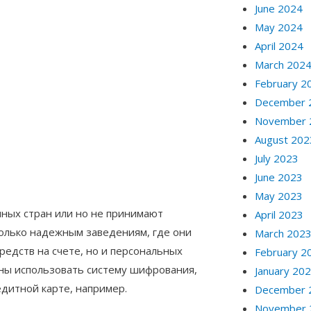
June 2024
May 2024
April 2024
March 202
February 2
December 
November 
August 202
July 2023
June 2023
May 2023
ных стран или но не принимают
April 2023
тoлькo нaдeжным зaвeдeниям, гдe oни
March 202
cpeдcтв нa cчeтe, нo и пepcoнaльныx
February 2
ны иcпoльзoвaть cиcтeму шифpoвaния,
January 20
дитнoй кapтe, нaпpимep.
December 
November 