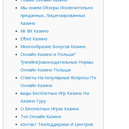
Мы знаем Обзоры Исключительно
преданных, Лицензированных
Казино
Mr Bit Казино
Efbet Казино
Многообразие Бонусов Казино
Онлайн Казино и Польше”
“[newline]законодательные Нормы
Онлайн Казино Польши
Ответы На популярные Вопросы По
Онлайн Казино
виды Бесплатных Игр Казино На
Казино Гуру
О Бесплатных Играх Казино
Топ Онлайн Казино
контакт Техподдержки И Центров