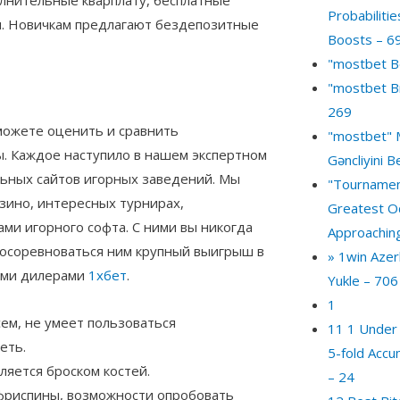
Probabiliti
и. Новичкам предлагают бездепозитные
Boosts – 6
"mostbet B
"mostbet Br
269
сможете оценить и сравнить
"mostbet" 
ы. Каждое наступило в нашем экспертном
Gəncliyini 
льных сайтов игорных заведений. Мы
"Tournamen
зино, интересных турнирах,
Greatest O
ами игорного софта. С ними вы никогда
Approachin
посоревноваться ним крупный выигрыш в
» 1win Azer
выми дилерами
1хбет
.
Yukle – 706
1
ем, не умеет пользоваться
11 1 Under
еть.
5-fold Accu
ляется броском костей.
– 24
 фриспины, возможности опробовать