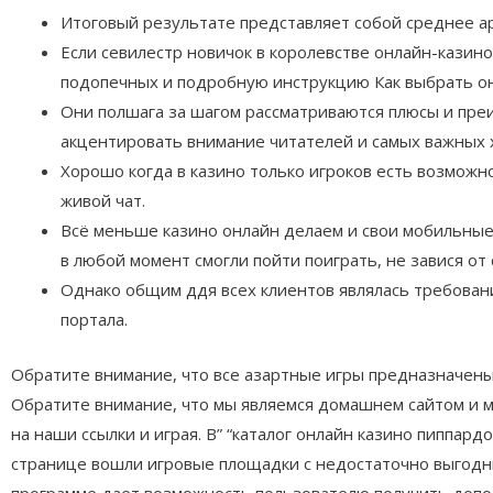
Итоговый результате представляет собой среднее а
Если севилестр новичок в королевстве онлайн-казин
подопечных и подробную инструкцию Как выбрать он
Они полшага за шагом рассматриваются плюсы и пре
акцентировать внимание читателей и самых важных 
Хорошо когда в казино только игроков есть возмож
живой чат.
Всё меньше казино онлайн делаем и свои мобильные 
в любой момент смогли пойти поиграть, не завися от
Однако общим ддя всех клиентов являлась требовани
портала.
Обратите внимание, что все азартные игры предназначены
Обратите внимание, что мы являемся домашнем сайтом и 
на наши ссылки и играя. В” “каталог онлайн казино пиппард
странице вошли игровые площадки с недостаточно выгодн
программе дает возможность пользователю получить допо