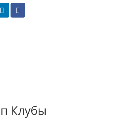
L
F
i
a
n
c
k
e
e
b
d
o
i
o
n
k
оп Клубы