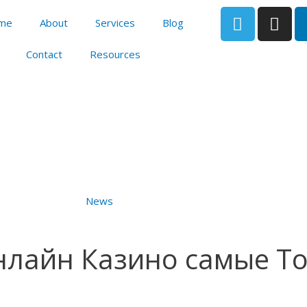
T
I
me
About
Services
Blog
e
n
l
s
Contact
Resources
e
t
g
a
r
g
a
r
m
a
m
News
нлайн Казино самые Т