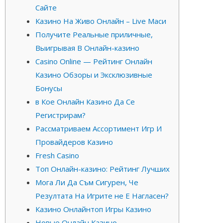
Сайте
Казино На Живо Онлайн – Live Маси
Получите Реальные приличные,
Выигрывая В Онлайн-казино
Casino Online — Pейтинг Онлайн
Казино Обзоры и Эксклюзивные
Бонусы
в Кое Онлайн Казино Да Се
Регистрирам?
Рассматриваем Ассортимент Игр И
Провайдеров Казино
Fresh Casino
Топ Онлайн-казино: Рейтинг Лучших
Мога Ли Да Съм Сигурен, Че
Резултата На Игрите не Е Нагласен?
Казино Онлайнтоп Игры Казино
Новые Онлайн Казино