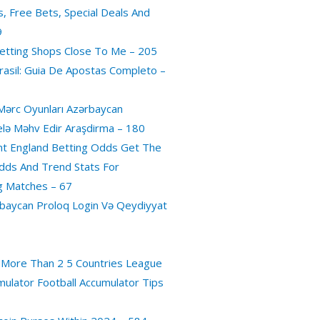
es, Free Bets, Special Deals And
9
etting Shops Close To Me – 205
asil: Guia De Apostas Completo –
Mərc Oyunları Azərbaycan
Belə Məhv Edir Araşdirma – 180
t England Betting Odds Get The
dds And Trend Stats For
g Matches – 67
baycan Proloq Login Və Qeydiyyat
 More Than 2 5 Countries League
mulator Football Accumulator Tips