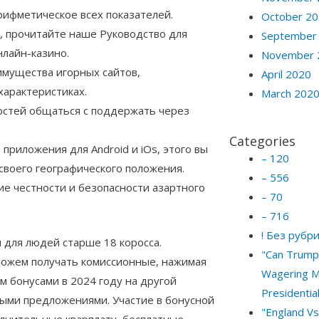
рифметическое всех показателей.
October 2
о, прочитайте наше Руководство для
September
лайн-казино.
November 
имущества игорных сайтов,
April 2020
характеристиках.
March 202
ностей общаться с поддержать через
Categories
приложения для Android и iOs, этого вы
– 120
 своего географического положения.
– 556
е честности и безопасности азартного
– 70
– 716
! Без рубр
 для людей старше 18 коросса.
"Can Trump 
можем получать комиссионные, нажимая
Wagering M
ом бонусами в 2024 году на другой
Presidential
ыми предложениями. Участие в бонусной
"England Vs
лнительные кварплату, бесплатные