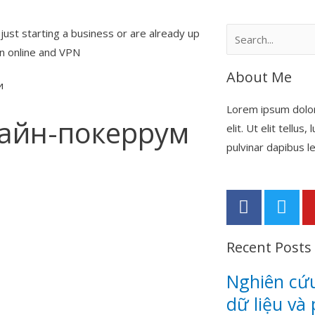
Search
just starting a business or are already up
en online and VPN
About Me
и
Lorem ipsum dolor
айн-покеррум
elit. Ut elit tellus
pulvinar dapibus le
F
T
a
w
c
i
Recent Posts
e
t
b
t
Nghiên cứu
o
e
o
r
dữ liệu và 