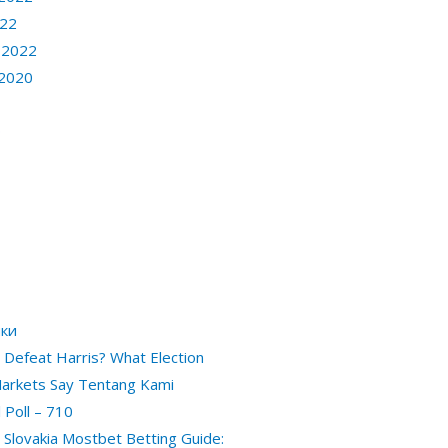
022
 2022
2020
0
ики
Defeat Harris? What Election
arkets Say Tentang Kami
 Poll – 710
 Slovakia Mostbet Betting Guide: