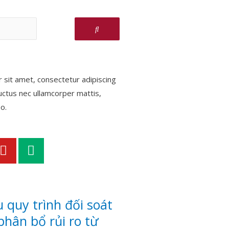
 sit amet, consectetur adipiscing
, luctus nec ullamcorper mattis,
o.
Y
M
o
e
u
d
t
i
u
u
 quy trình đối soát
b
m
e
phân bổ rủi ro từ