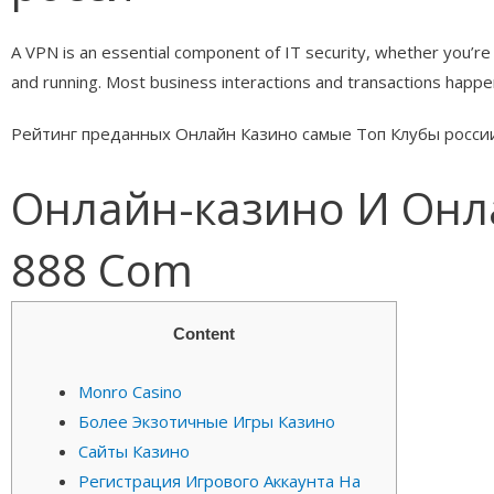
A VPN is an essential component of IT security, whether you’re 
and running. Most business interactions and transactions happ
Рейтинг преданных Онлайн Казино самые Топ Клубы росси
Онлайн-казино И Онл
888 Com
Content
Monro Casino
Более Экзотичные Игры Казино
Сайты Казино
Регистрация Игрового Аккаунта На