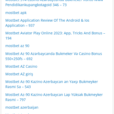
Pendidikankupangkotagoid 346 – 73
mostbet apk
Mostbet Application Review Of The Android & Ios
Application – 937
Mostbet Aviator Play Online 2023: App, Tricks And Bonus –
194
mostbet az 90
Mostbet Az 90 Azərbaycanda Bukmeker Və Casino Bonus
550+250fs – 692
Mostbet AZ Casino
Mostbet AZ giriş
Mostbet Az-90 Kazino Azerbaycan ən Yaxşı Bukmeyker
Rəsmi Sa – 543
Mostbet Az-90 Kazino Azerbaycan Lap Yüksək Bukmeyker
Rəsmi – 797
mostbet azerbaijan