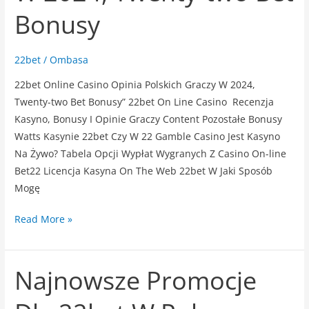
Graczy
Bonusy
W
2024,
Twenty-
22bet
/
Ombasa
two
22bet Online Casino Opinia Polskich Graczy W 2024,
Bet
Twenty-two Bet Bonusy” 22bet On Line Casino ️ Recenzja
Bonusy
Kasyno, Bonusy I Opinie Graczy Content Pozostałe Bonusy
Watts Kasynie 22bet Czy W 22 Gamble Casino Jest Kasyno
Na Żywo? Tabela Opcji Wypłat Wygranych Z Casino On-line
Bet22 Licencja Kasyna On The Web 22bet W Jaki Sposób
Mogę
Read More »
Najnowsze Promocje
Najnowsze
Promocje
Dla