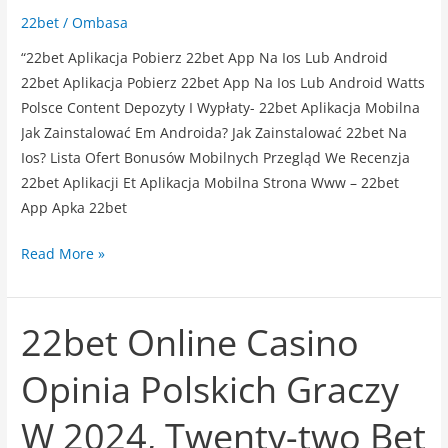
Ios
22bet
/
Ombasa
Lub
“22bet Aplikacja Pobierz 22bet App Na Ios Lub Android
Androi
22bet Aplikacja Pobierz 22bet App Na Ios Lub Android Watts
Polsce Content Depozyty I Wypłaty- 22bet Aplikacja Mobilna
Jak Zainstalować Em Androida? Jak Zainstalować 22bet Na
Ios? Lista Ofert Bonusów Mobilnych Przegląd We Recenzja
22bet Aplikacji Et Aplikacja Mobilna Strona Www – 22bet
App Apka 22bet
Read More »
22bet Online Casino
22bet
Online
Opinia Polskich Graczy
Casino
Opinia
W 2024, Twenty-two Bet
Polskich