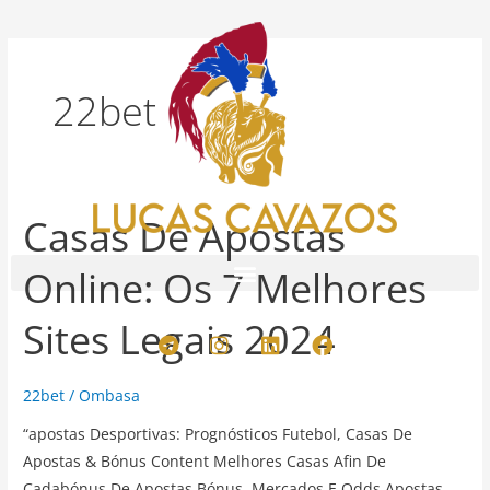
Skip
to
content
22bet
Casas De Apostas
Casas
De
Online: Os 7 Melhores
Apostas
Online:
Sites Legais 2024
T
I
L
F
Os
e
n
i
a
7
l
s
n
c
Melhores
e
t
k
e
22bet
/
Ombasa
g
a
e
b
Sites
r
g
d
o
“apostas Desportivas: Prognósticos Futebol, Casas De
Legais
a
r
i
o
Apostas & Bónus Content Melhores Casas Afin De
2024
m
a
n
k
Cadabónus De Apostas Bónus, Mercados E Odds Apostas