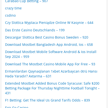
Carabao Cup Betting – 907
crazy time
csdino
Czy Slottica Wyplaca Pieniądze Online W Kasynie – 644
Das Erste Casino Deutschlands – 199
Descargar Slottica Best Casino Bonus Sweden – 920
Download Mostbet Bangladesh App Android, Ios – 658
Download Mostbet Mobile Software Android & Ios Install
Sep 2024 – 959
Download The Mostbet Casino Mobile App For Free – 93
Ermənilərdən Qaynaqlanan 1xbet Azərbaycan ötrü Hansı
Hədə Yaradır? Axtarma – 631
Extended Mostbet Added Bonus Code Syracuse: Safe $200
Betting Package For Thursday Nighttime Football Tonight –
431
F1 Betting: Get The Ideal Us Grand Tarifs Odds – 839
Fair Go Casino