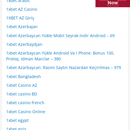
1xbet arabic
Now
1xbet AZ Casino
1XBET AZ Giriş
1xbet Azerbajan
1xbet Azerbaycan Yükle Mobil Seyrək Indir Android – 69
1xbet Azerbaydjan
1xbet Azərbaycan Yükle Android Və I Phone: Bonus 100,
Proloq, Idman Mərclər – 380
1xbet Azərbaycan: Rəsmi Saytın Nəzərdən Keçirilməs – 979
1xbet Bangladesh
1xbet Casino AZ
1xbet casino BD
1xbet casino french
1xbet Casino Online
1xbet egypt
1xbet giriş