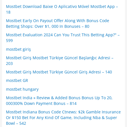
Mostbet Download Baixe O Aplicativo Móvel Mostbet App –
18
Mostbet Early On Payout Offer Along With Bonus Code
Betting Shops: Over $1, 000 In Bonuses – 80
Mostbet Evaluation 2024 Can You Trust This Betting App?" –
599
mostbet giriş
Mostbet Giriş Mostbet Türkiye Güncel Başlanğıc Adresi –
203
Mostbet Giriş Mostbet Türkiye Güncel Giriş Adresi – 140
mostbet GR
mostbet hungary
Mostbet India » Review & Added Bonus Bonus Up To 20,
000300% Down Payment Bonus – 814
Mostbet Indiana Bonus Code Ctnews: $2k Gamble Insurance
Or $150 Bet For Any Kind Of Game, Including Nba & Super
Bowl – 542