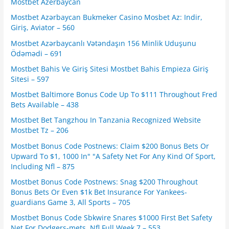
Mostbet Azerbaycan
Mostbet Azərbaycan Bukmeker Casino Мosbet Az: Indir,
Giriş, Aviator – 560
Mostbet Azərbaycanlı Vətəndaşın 156 Minlik Uduşunu
Ödəmədi – 691
Mostbet Bahis Ve Giriş Sitesi Mostbet Bahis Empieza Giriş
Sitesi – 597
Mostbet Baltimore Bonus Code Up To $111 Throughout Fred
Bets Available – 438
Mostbet Bet Tangzhou In Tanzania Recognized Website
Mostbet Tz – 206
Mostbet Bonus Code Postnews: Claim $200 Bonus Bets Or
Upward To $1, 1000 In" "A Safety Net For Any Kind Of Sport,
Including Nfl – 875
Mostbet Bonus Code Postnews: Snag $200 Throughout
Bonus Bets Or Even $1k Bet Insurance For Yankees-
guardians Game 3, All Sports – 705
Mostbet Bonus Code Sbkwire Snares $1000 First Bet Safety
Net For Dodgers-mets, Nfl Full Week 7 – 553