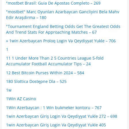
"mostbet Brasil: Guia De Apostas Completo – 269
"mostbet" Mərc Oyunları Azərbaycan Gəncliyini Belə Məhv
Edir Araşdirma – 180
"Tournament England Betting Odds Get The Greatest Odds
And Trend Stats For Approaching Matches – 67
» 1win Azerbaycan Proloq Login Və Qeydiyyat Yukle – 706
1
11 1 Under More Than 2 5 Countries League 5-fold
Accumulator Football Accumulator Tips – 24
12 Best Bitcoin Purses Within 2024 – 584
180 Slottica Dostępne Dla – 525
1w
1Win AZ Casino
1Win Azerbaycan : 1 Win bukmeker kontoru – 767
1win Azerbaycan Giriş Login Və Qeydiyyat Yukle 272 – 698
1win Azerbaycan Giriş Login Və Qeydiyyat Yukle 405