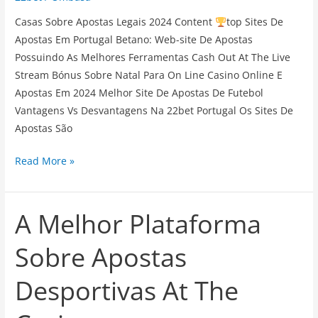
7d
Casas Sobre Apostas Legais 2024 Content
top Sites De
7
Apostas Em Portugal Betano: Web-site De Apostas
Possuindo As Melhores Ferramentas Cash Out At The Live
Stream Bónus Sobre Natal Para On Line Casino Online E
Apostas Em 2024 Melhor Site De Apostas De Futebol
Vantagens Vs Desvantagens Na 22bet Portugal Os Sites De
Apostas São
Read More »
A Melhor Plataforma
A
Melhor
Sobre Apostas
Plataforma
Sobre
Desportivas At The
Apostas
Desportivas