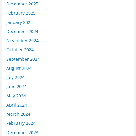
December 2025
February 2025
January 2025
December 2024
November 2024
October 2024
September 2024
August 2024
July 2024
June 2024
May 2024
April 2024
March 2024
February 2024
December 2023