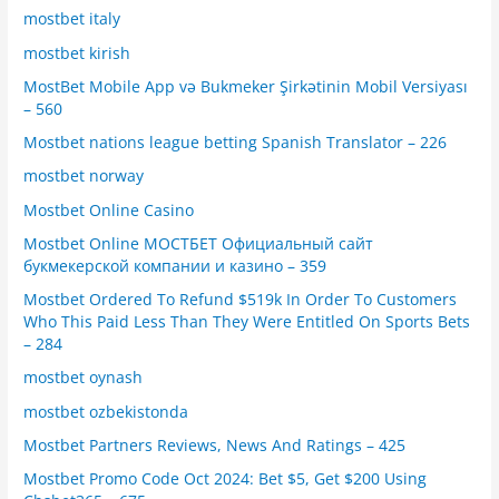
mostbet italy
mostbet kirish
MostBet Mobile App və Bukmeker Şirkətinin Mobil Versiyası
– 560
Mostbet nations league betting Spanish Translator – 226
mostbet norway
Mostbet Online Casino
Mostbet Online МОСТБЕТ Официальный сайт
букмекерской компании и казино – 359
Mostbet Ordered To Refund $519k In Order To Customers
Who This Paid Less Than They Were Entitled On Sports Bets
– 284
mostbet oynash
mostbet ozbekistonda
Mostbet Partners Reviews, News And Ratings – 425
Mostbet Promo Code Oct 2024: Bet $5, Get $200 Using