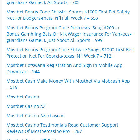
guardians Game 3, All Sports – 705
Mostbet Bonus Code Sbkwire Snares $1000 First Bet Safety
Net For Dodgers-mets, Nfl Full Week 7 – 553
Mostbet Bonus Program Code Postnews: Snag $200 In
Bonus Gambling Bets Or $1k Wager Insurance For Yankees-
guardians Game 3, Just About All Sports – 999
Mostbet Bonus Program Code Sbkwire Snags $1000 First Bet
Protection Net For Georgia-texas, Nfl Week 7 – 712
Mostbet Botswana Registration And Sign In Mobile App
Download – 244
Mostbet Cash Make Money With Mostbet Via Mobcash App
– 518
Mostbet Casino
Mostbet Casino AZ
Mostbet Casino Azerbaycan
Mostbet Casino Testimonials Read Customer Support
Reviews Of Mostbetcasino Pro – 267