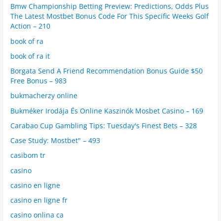
Bmw Championship Betting Preview: Predictions, Odds Plus
The Latest Mostbet Bonus Code For This Specific Weeks Golf
Action – 210
book of ra
book of ra it
Borgata Send A Friend Recommendation Bonus Guide $50
Free Bonus – 983
bukmacherzy online
Bukméker Irodája És Online Kaszinók Mosbet Casino – 169
Carabao Cup Gambling Tips: Tuesday's Finest Bets – 328
Case Study: Mostbet" – 493
casibom tr
casino
casino en ligne
casino en ligne fr
casino onlina ca