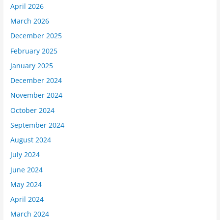
April 2026
March 2026
December 2025
February 2025
January 2025
December 2024
November 2024
October 2024
September 2024
August 2024
July 2024
June 2024
May 2024
April 2024
March 2024