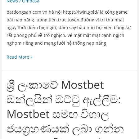
News
/
Ombasa
Đổi
batdongsan com vn hà nội https://iwin.gold/ là cổng game
Thưởng
bài nạp năng lượng tiền trực tuyến đường ví trí thứ nhất
Https__iwin.gold_
ngay thời điểm hiện giờ, đắm say hầu như hội viên bằng sự
rất phong phú về trò nghịch, vẻ mặt mặt mặt cạnh ngịch
nghợm riêng and mạng lưới hệ thống nạp năng
Read More »
ශ්‍රී ලංකාවේ Mostbet
ශ්‍රී
ලංකාවේ
ඔන්ලයින් ඔට්ටු ඇල්ලීම:
Mostbet
ඔන්ලයින්
Mostbet සමඟ විශාල
ඔට්ටු
ඇල්ලීම:
ජයග්‍රහණයක් ලබා ගන්න
Mostbet
සමඟ