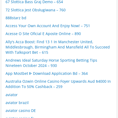
67 Slottica Bass Graj Demo – 654
72 Slottica Jest Obsługiwana – 760
888starz bd
Access Your Own Account And Enjoy Now! – 751
Acesse O Site Oficial E Aposte Online – 890
Ally's Acca Boost: Find 13 1 In Manchester United,
Middlesbrough, Birmingham And Mansfield All To Succeed
With Talksport Bet – 615
Andrews Ideal Saturday Horse Sporting Betting Tips
Nineteen October 2024 – 930
App Mostbet ᐈ Download Application Bd – 364
Australia Ozwin Online Casino Foyer Upwards Aud $4000 In
Addition To 50% Cashback – 259
aviator
aviator brazil
aviator casino DE