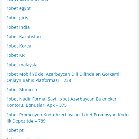
1xbet egypt
1xbet giriş
1xbet india
1xbet Kazahstan
1xbet Korea
1xbet KR
1xbet malaysia
1xbet Mobil Yükle: Azərbaycan Dili Dilində ən Görkəmli
Onlayn Bahis Platforması – 238
1xbet Morocco
1xbet Nadir Formal Sayt 1xbet Azərbaycan Bukmeker
Kontoru, Bonuslar, Apk – 375
1xbet Promosyon Kodu Azerbaycan 1xbet Promosyon Kodu
Ilk Depozitdə – 789
1xbet pt