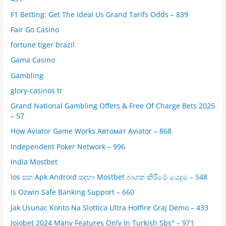
F1 Betting: Get The Ideal Us Grand Tarifs Odds – 839
Fair Go Casino
fortune tiger brazil
Gama Casino
Gambling
glory-casinos tr
Grand National Gambling Offers & Free Of Charge Bets 2025
– 57
How Aviator Game Works Автомат Aviator – 868
Independent Poker Network – 996
India Mostbet
Ios සහ Apk Android සඳහා Mostbet බාගත කිරීමේ යෙදුම – 548
Is Ozwin Safe Banking Support – 660
Jak Usunac Konto Na Slottica Ultra Hotfire Graj Demo – 433
Jojobet 2024 Many Features Only In Turkish Sbs" – 971