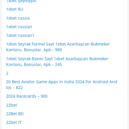
1xbet qeydiyyat
1xbet RU
1xbet russia
1xbet russian
1xbet russian1
1xbet Seyrək Formal Sayt 1xbet Azərbaycan Bukmeker
Kontoru, Bonuslar, Apk – 989
1xbet Seyrək Rəsmi Sayt 1xbet Azərbaycan Bukmeker
Kontoru, Bonuslar, Apk – 245
2
20 Best Aviator Game Apps In India 2024 For Android And
Ios – 822
2024 Racecards – 900
22bet
22Bet BD
22bet IT