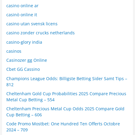
casino online ar
casinò online it
casino utan svensk licens
casino zonder crucks netherlands
casino-glory india
casinos
Casinozer gg Online
Cbet GG Cassino
Champions League Odds: Billigste Betting Sider Samt Tips –
812
Cheltenham Gold Cup Probabilities 2025 Compare Precious
Metal Cup Betting – 554
Cheltenham Precious Metal Cup Odds 2025 Compare Gold
Cup Betting – 606
Code Promo Mostbet: One Hundred Ten Offerts Octobre
2024 – 709