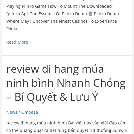
Playing Plinko Game How To Mount The Downloaded”
“plinko Apk The Essence Of Plinko Demo
Plinko Demo
Where May I Uncover The Finest Casinos To Experience
Plinko
Read More »
review đi hang múa
review
đi
ninh bình Nhanh Chóng
hang
múa
– Bí Quyết & Lưu Ý
ninh
bình
Nhanh
News
/
Ombasa
Chóng
review đi hang múa ninh bình Bài viết này vẫn giải đáp cầm
–
cố thể quăng quật ra tiết túng bấn quyết rút thưởng Sunwin
Bí