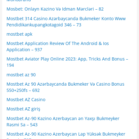
Mosbet: Onlayn Kazino Və Idman Mərcləri – 82
Mostbet 314 Casino Azərbaycanda Bukmeker Konto Www
Pendidikankupangkotagoid 346 – 73
mostbet apk
Mostbet Application Review Of The Android & Ios
Application – 937
Mostbet Aviator Play Online 2023: App, Tricks And Bonus –
194
mostbet az 90
Mostbet Az 90 Azərbaycanda Bukmeker Və Casino Bonus
550+250fs – 692
Mostbet AZ Casino
Mostbet AZ giriş
Mostbet Az-90 Kazino Azerbaycan ən Yaxşı Bukmeyker
Rəsmi Sa – 543
Mostbet Az-90 Kazino Azerbaycan Lap Yüksək Bukmeyker