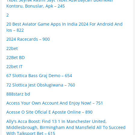
Kontoru, Bonuslar, Apk – 245
2
20 Best Aviator Game Apps In India 2024 For Android And
Ios – 822
2024 Racecards – 900
22bet
22Bet BD
22bet IT
67 Slottica Bass Graj Demo – 654
72 Slottica Jest Obsługiwana – 760
888starz bd
Access Your Own Account And Enjoy Now! – 751
Acesse O Site Oficial E Aposte Online – 890
Ally's Acca Boost: Find 13 1 In Manchester United,
Middlesbrough, Birmingham And Mansfield All To Succeed
With Talksport Bet – 615