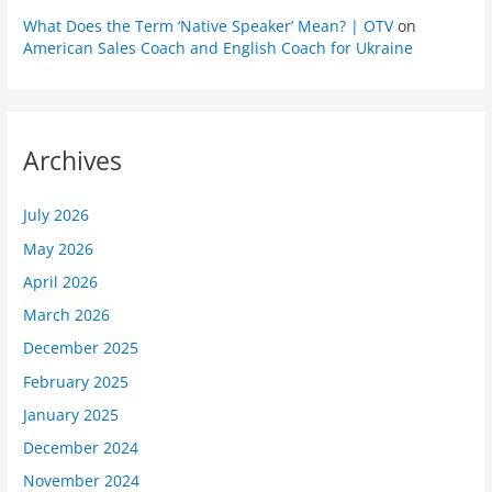
What Does the Term ‘Native Speaker’ Mean? | OTV
on
American Sales Coach and English Coach for Ukraine
Archives
July 2026
May 2026
April 2026
March 2026
December 2025
February 2025
January 2025
December 2024
November 2024