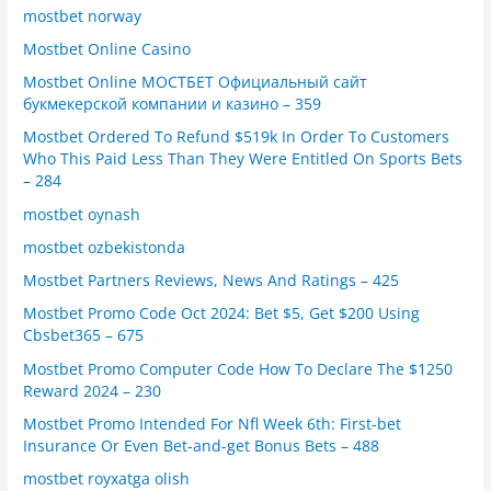
mostbet norway
Mostbet Online Casino
Mostbet Online МОСТБЕТ Официальный сайт
букмекерской компании и казино – 359
Mostbet Ordered To Refund $519k In Order To Customers
Who This Paid Less Than They Were Entitled On Sports Bets
– 284
mostbet oynash
mostbet ozbekistonda
Mostbet Partners Reviews, News And Ratings – 425
Mostbet Promo Code Oct 2024: Bet $5, Get $200 Using
Cbsbet365 – 675
Mostbet Promo Computer Code How To Declare The $1250
Reward 2024 – 230
Mostbet Promo Intended For Nfl Week 6th: First-bet
Insurance Or Even Bet-and-get Bonus Bets – 488
mostbet royxatga olish