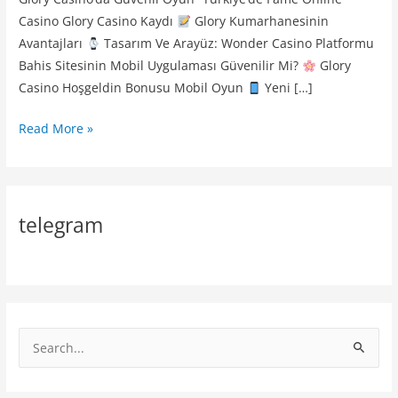
m
Casino Glory Casino Kaydı
Glory Kumarhanesinin
Avantajları
Tasarım Ve Arayüz: Wonder Casino Platformu
Bahis Sitesinin Mobil Uygulaması Güvenilir Mi?
Glory
Casino Hoşgeldin Bonusu Mobil Oyun
Yeni […]
Read More »
telegram
S
e