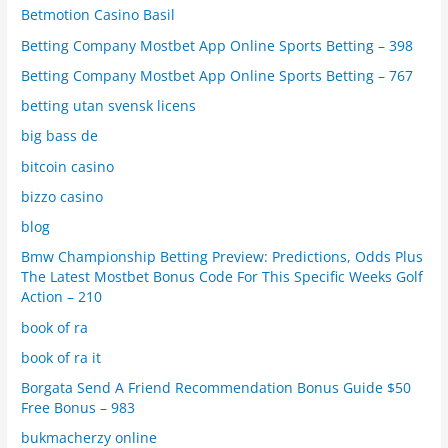
Betmotion Casino Basil
Betting Company Mostbet App Online Sports Betting – 398
Betting Company Mostbet App Online Sports Betting – 767
betting utan svensk licens
big bass de
bitcoin casino
bizzo casino
blog
Bmw Championship Betting Preview: Predictions, Odds Plus
The Latest Mostbet Bonus Code For This Specific Weeks Golf
Action – 210
book of ra
book of ra it
Borgata Send A Friend Recommendation Bonus Guide $50
Free Bonus – 983
bukmacherzy online