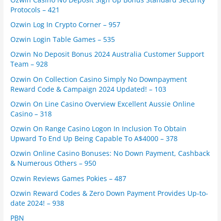
Protocols – 421
Ozwin Log In Crypto Corner – 957
Ozwin Login Table Games – 535
Ozwin No Deposit Bonus 2024 Australia Customer Support
Team – 928
Ozwin On Collection Casino Simply No Downpayment
Reward Code & Campaign 2024 Updated! – 103
Ozwin On Line Casino Overview Excellent Aussie Online
Casino – 318
Ozwin On Range Casino Logon In Inclusion To Obtain
Upward To End Up Being Capable To A$4000 – 378
Ozwin Online Casino Bonuses: No Down Payment, Cashback
& Numerous Others – 950
Ozwin Reviews Games Pokies – 487
Ozwin Reward Codes & Zero Down Payment Provides Up-to-
date 2024! – 938
PBN