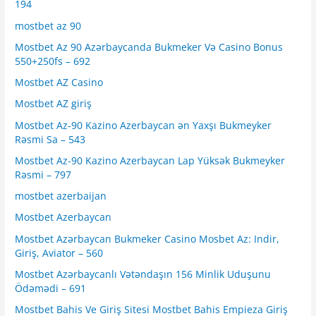
194
mostbet az 90
Mostbet Az 90 Azərbaycanda Bukmeker Və Casino Bonus
550+250fs – 692
Mostbet AZ Casino
Mostbet AZ giriş
Mostbet Az-90 Kazino Azerbaycan ən Yaxşı Bukmeyker
Rəsmi Sa – 543
Mostbet Az-90 Kazino Azerbaycan Lap Yüksək Bukmeyker
Rəsmi – 797
mostbet azerbaijan
Mostbet Azerbaycan
Mostbet Azərbaycan Bukmeker Casino Мosbet Az: Indir,
Giriş, Aviator – 560
Mostbet Azərbaycanlı Vətəndaşın 156 Minlik Uduşunu
Ödəmədi – 691
Mostbet Bahis Ve Giriş Sitesi Mostbet Bahis Empieza Giriş