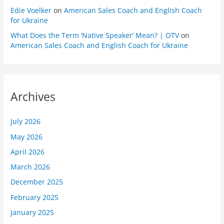
Edie Voelker
on
American Sales Coach and English Coach
for Ukraine
What Does the Term ‘Native Speaker’ Mean? | OTV
on
American Sales Coach and English Coach for Ukraine
Archives
July 2026
May 2026
April 2026
March 2026
December 2025
February 2025
January 2025