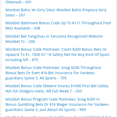
Ödəmədi – 691
Mostbet Bahis Ve Giriş Sitesi Mostbet Bahis Empieza Giriş
Sitesi – 597
Mostbet Baltimore Bonus Code Up To $111 Throughout Fred
Bets Available – 438
Mostbet Bet Tangzhou In Tanzania Recognized Website
Mostbet Tz – 206
Mostbet Bonus Code Postnews: Claim $200 Bonus Bets Or
Upward To $1, 1000 In" "A Safety Net For Any Kind Of Sport,
Including Nfl – 875
Mostbet Bonus Code Postnews: Snag $200 Throughout
Bonus Bets Or Even $1k Bet Insurance For Yankees-
guardians Game 3, All Sports – 705
Mostbet Bonus Code Sbkwire Snares $1000 First Bet Safety
Net For Dodgers-mets, Nfl Full Week 7 – 553
Mostbet Bonus Program Code Postnews: Snag $200 In
Bonus Gambling Bets Or $1k Wager Insurance For Yankees-
guardians Game 3, Just About All Sports – 999