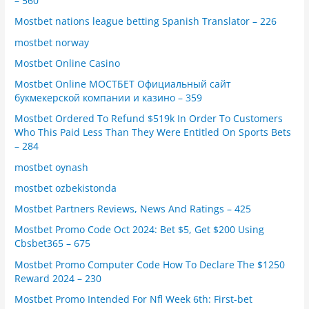
– 560
Mostbet nations league betting Spanish Translator – 226
mostbet norway
Mostbet Online Casino
Mostbet Online МОСТБЕТ Официальный сайт
букмекерской компании и казино – 359
Mostbet Ordered To Refund $519k In Order To Customers
Who This Paid Less Than They Were Entitled On Sports Bets
– 284
mostbet oynash
mostbet ozbekistonda
Mostbet Partners Reviews, News And Ratings – 425
Mostbet Promo Code Oct 2024: Bet $5, Get $200 Using
Cbsbet365 – 675
Mostbet Promo Computer Code How To Declare The $1250
Reward 2024 – 230
Mostbet Promo Intended For Nfl Week 6th: First-bet