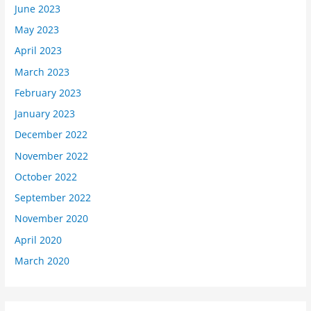
June 2023
May 2023
April 2023
March 2023
February 2023
January 2023
December 2022
November 2022
October 2022
September 2022
November 2020
April 2020
March 2020