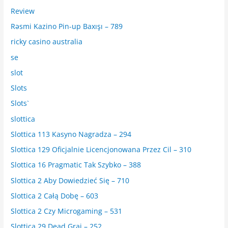
Review
Rəsmi Kazino Pin-up Baxışı – 789
ricky casino australia
se
slot
Slots
Slots`
slottica
Slottica 113 Kasyno Nagradza – 294
Slottica 129 Oficjalnie Licencjonowana Przez Cil – 310
Slottica 16 Pragmatic Tak Szybko – 388
Slottica 2 Aby Dowiedzieć Się – 710
Slottica 2 Całą Dobę – 603
Slottica 2 Czy Microgaming – 531
Slottica 29 Dead Graj – 252