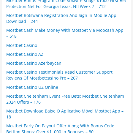
Mostbet Bonus Program Code Sbkwire Snags $1000 First Bet
Protection Net For Georgia-texas, Nfl Week 7 – 712
Mostbet Botswana Registration And Sign In Mobile App
Download – 244
Mostbet Cash Make Money With Mostbet Via Mobcash App
– 518
Mostbet Casino
Mostbet Casino AZ
Mostbet Casino Azerbaycan
Mostbet Casino Testimonials Read Customer Support
Reviews Of Mostbetcasino Pro – 267
Mostbet Casino UZ Online
Mostbet Cheltenham Event Free Bets: Mostbet Cheltenham
2024 Offers – 176
Mostbet Download Baixe O Aplicativo Móvel Mostbet App –
18
Mostbet Early On Payout Offer Along With Bonus Code
Betting Shops: Over $1, 000 In Bonuses – 80