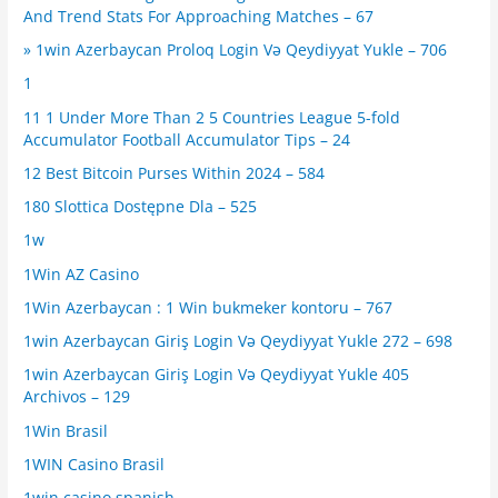
And Trend Stats For Approaching Matches – 67
» 1win Azerbaycan Proloq Login Və Qeydiyyat Yukle – 706
1
11 1 Under More Than 2 5 Countries League 5-fold
Accumulator Football Accumulator Tips – 24
12 Best Bitcoin Purses Within 2024 – 584
180 Slottica Dostępne Dla – 525
1w
1Win AZ Casino
1Win Azerbaycan : 1 Win bukmeker kontoru – 767
1win Azerbaycan Giriş Login Və Qeydiyyat Yukle 272 – 698
1win Azerbaycan Giriş Login Və Qeydiyyat Yukle 405
Archivos – 129
1Win Brasil
1WIN Casino Brasil
1win casino spanish