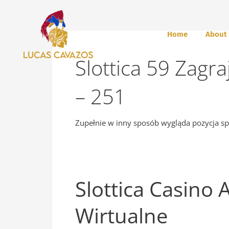
Skip
to
content
Home
About
Slottica 59 Zagr
– 251
Zupełnie w inny sposób wygląda pozycja s
Slottica Casino 
Slottica
Casino
Wirtualne
Australia
Sporty