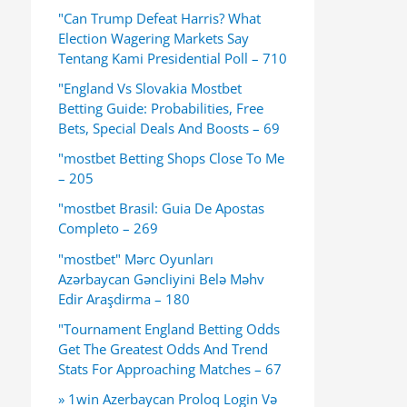
"Can Trump Defeat Harris? What
Election Wagering Markets Say
Tentang Kami Presidential Poll – 710
"England Vs Slovakia Mostbet
Betting Guide: Probabilities, Free
Bets, Special Deals And Boosts – 69
"mostbet Betting Shops Close To Me
– 205
"mostbet Brasil: Guia De Apostas
Completo – 269
"mostbet" Mərc Oyunları
Azərbaycan Gəncliyini Belə Məhv
Edir Araşdirma – 180
"Tournament England Betting Odds
Get The Greatest Odds And Trend
Stats For Approaching Matches – 67
» 1win Azerbaycan Proloq Login Və