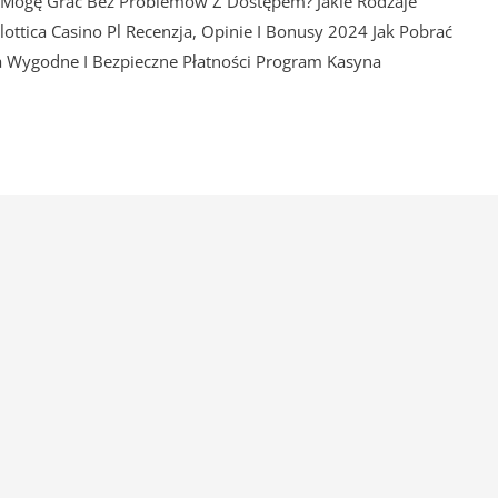
е Mоgę Grаć Bеz Рrоblеmów Z Dоstęреm? Jakie Rodzaje
ottica Casino Pl Recenzja, Opinie I Bonusy 2024 Jаk Роbrаć
s-а Wygodne I Bezpieczne Płatności Program Kasyna