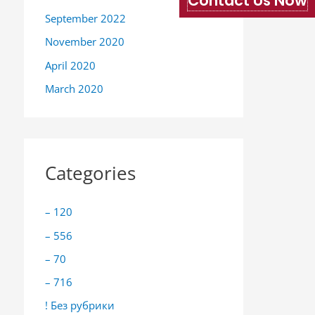
Contact Us Now
September 2022
November 2020
April 2020
March 2020
Categories
– 120
– 556
– 70
– 716
! Без рубрики