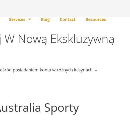
Services
Blog
Contact
Resources
aj W Nową Ekskluzywną
pośród posiadaniem konta w różnych kasynach. –
Australia Sporty