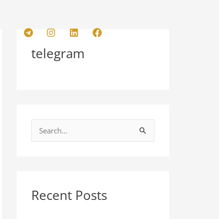
T
I
L
F
e
n
i
a
l
s
n
c
telegram
e
t
k
e
g
a
e
b
r
g
d
o
a
r
i
o
m
a
n
k
m
S
e
a
r
c
Recent Posts
h