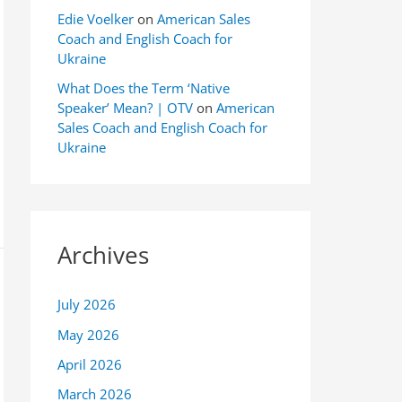
Edie Voelker
on
American Sales
Coach and English Coach for
Ukraine
What Does the Term ‘Native
Speaker’ Mean? | OTV
on
American
Sales Coach and English Coach for
Ukraine
Archives
July 2026
May 2026
April 2026
March 2026