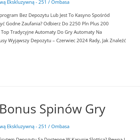
ową Ekskluzywną - 251
/
Ombasa
rogram Bez Depozytu Lub Jest To Kasyno Spośród
ć Godne Zaufania? Odbierz Do 2250 Pln Plus 200
 Top Tradycyjne Automaty Do Gry Automaty Na
usy Wyjąwszy Depozytu – Czerwiec 2024 Rady, Jak Znaleźć
o Bonus Spinów Gry
ową Ekskluzywną - 251
/
Ombasa
icytem Depozytu Są Dostępne W Kasynie Slottica? Pewna I