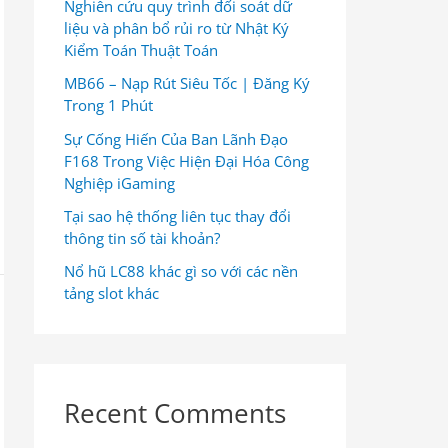
f
Nghiên cứu quy trình đối soát dữ
liệu và phân bổ rủi ro từ Nhật Ký
o
Kiểm Toán Thuật Toán
r
MB66 – Nạp Rút Siêu Tốc | Đăng Ký
:
Trong 1 Phút
Sự Cống Hiến Của Ban Lãnh Đạo
F168 Trong Việc Hiện Đại Hóa Công
Nghiệp iGaming
Tại sao hệ thống liên tục thay đổi
thông tin số tài khoản?
Nổ hũ LC88 khác gì so với các nền
tảng slot khác
Recent Comments