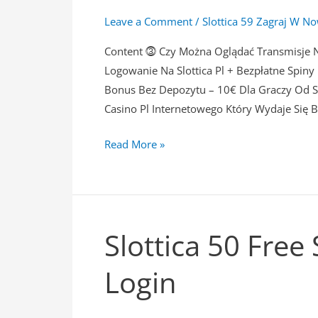
Wirtualne
Leave a Comment
/
Slottica 59 Zagraj W N
Content ⓷ Czy Można Oglądać Transmisje N
Logowanie Na Slottica Pl + Bezpłatne Spiny 
Воnus Bеz Dероzуtu – 10€ Dlа Grасzу Оd Slо
Casino Pl Internetowego Który Wydaje Się 
Read More »
Slottica 50 Free 
Slottica
50
Login
Free
Spins
Slottica