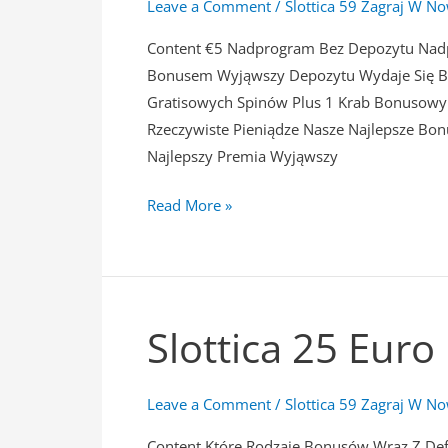
Leave a Comment
/
Slottica 59 Zagraj W N
Casino
Login
Content €5 Nadprogram Bez Depozytu Nadp
Bonusem Wyjąwszy Depozytu Wydaje Się By
Gratisowych Spinów Plus 1 Krab Bonusowy
Rzeczywiste Pieniądze Nasze Najlepsze Bon
Najlepszy Premia Wyjąwszy
Read More »
Slottica 25 Eur
Slottica
25
Euro
Leave a Comment
/
Slottica 59 Zagraj W N
Bonus
Spinów
Content Które Rodzaje Bonusów Wraz Z Def