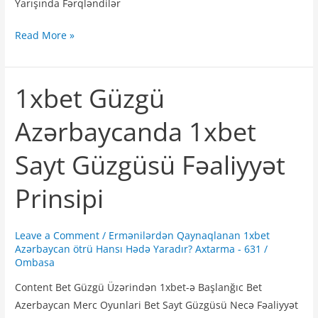
Yarışında Fərqləndilər
Read More »
1xbet Güzgü
1xbet
Güzgü
Azərbaycanda 1xbet
Azərbaycanda
1xbet
Sayt Güzgüsü Fəaliyyət
Sayt
Güzgüsü
Prinsipi
Fəaliyyət
Prinsipi
Leave a Comment
/
Ermənilərdən Qaynaqlanan 1xbet
Azərbaycan ötrü Hansı Hədə Yaradır? Axtarma - 631
/
Ombasa
Content Bet Güzgü Üzərindən 1xbet-ə Başlanğıc Bet
Azerbaycan Merc Oyunlari Bet Sayt Güzgüsü Necə Fəaliyyət