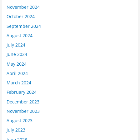
November 2024
October 2024
September 2024
August 2024
July 2024
June 2024
May 2024
April 2024
March 2024
February 2024
December 2023
November 2023
August 2023
July 2023
June 2023