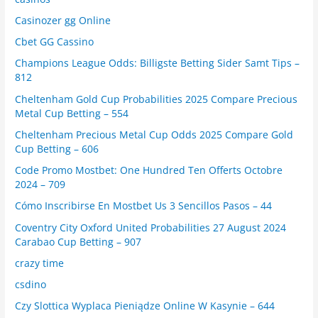
Casinozer gg Online
Cbet GG Cassino
Champions League Odds: Billigste Betting Sider Samt Tips –
812
Cheltenham Gold Cup Probabilities 2025 Compare Precious
Metal Cup Betting – 554
Cheltenham Precious Metal Cup Odds 2025 Compare Gold
Cup Betting – 606
Code Promo Mostbet: One Hundred Ten Offerts Octobre
2024 – 709
Cómo Inscribirse En Mostbet Us 3 Sencillos Pasos – 44
Coventry City Oxford United Probabilities 27 August 2024
Carabao Cup Betting – 907
crazy time
csdino
Czy Slottica Wyplaca Pieniądze Online W Kasynie – 644