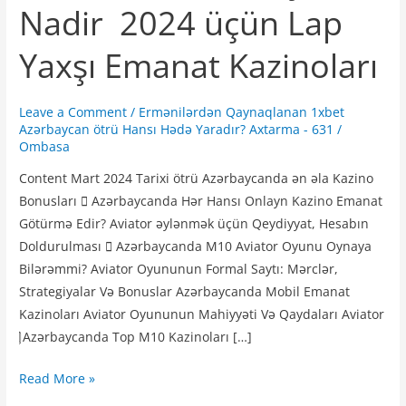
m
Nadir ️ 2024 üçün Lap
Saytları
Nadir
Yaxşı Emanat Kazinoları
2024
üçün
Leave a Comment
/
Ermənilərdən Qaynaqlanan 1xbet
Lap
Azərbaycan ötrü Hansı Hədə Yaradır? Axtarma - 631
/
Ombasa
Yaxşı
Emanat
Content Mart 2024 Tarixi ötrü Azərbaycanda ən əla Kazino
Kazinoları
Bonusları ⃣ Azərbaycanda Hər Hansı Onlayn Kazino Emanat
Götürmə Edir? Aviator əylənmək üçün Qeydiyyat, Hesabın
Doldurulması ⃣ Azərbaycanda M10 Aviator Oyunu Oynaya
Bilərəmmi? Aviator Oyununun Formal Saytı: Mərclər,
Strategiyalar Və Bonuslar Azərbaycanda Mobil Emanat
Kazinoları Aviator Oyununun Mahiyyəti Və Qaydaları Aviator
⃣ Azərbaycanda Top M10 Kazinoları […]
Read More »