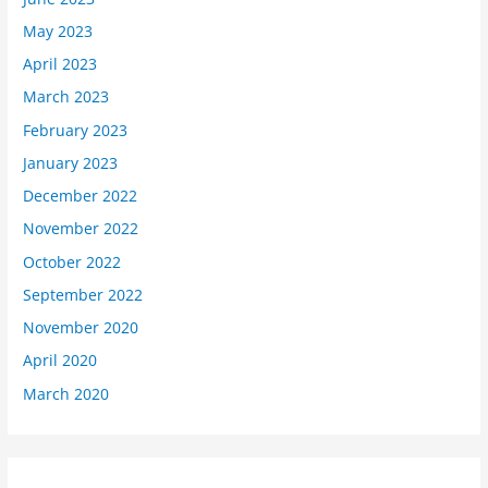
May 2023
April 2023
March 2023
February 2023
January 2023
December 2022
November 2022
October 2022
September 2022
November 2020
April 2020
March 2020