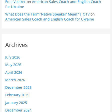
Edie Voelker
on
American Sales Coach and English Coach
for Ukraine
What Does the Term ‘Native Speaker’ Mean? | OTV
on
American Sales Coach and English Coach for Ukraine
Archives
July 2026
May 2026
April 2026
March 2026
December 2025
February 2025
January 2025
December 2024