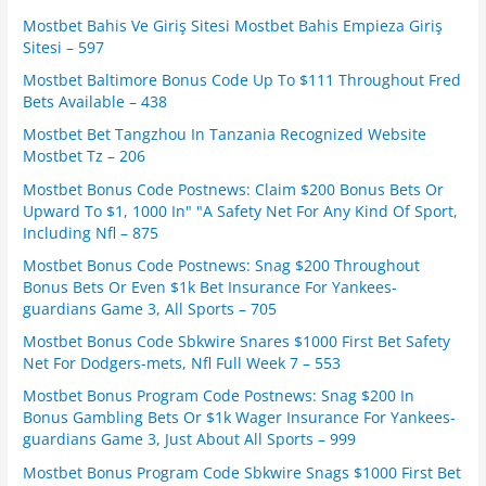
Mostbet Bahis Ve Giriş Sitesi Mostbet Bahis Empieza Giriş
Sitesi – 597
Mostbet Baltimore Bonus Code Up To $111 Throughout Fred
Bets Available – 438
Mostbet Bet Tangzhou In Tanzania Recognized Website
Mostbet Tz – 206
Mostbet Bonus Code Postnews: Claim $200 Bonus Bets Or
Upward To $1, 1000 In" "A Safety Net For Any Kind Of Sport,
Including Nfl – 875
Mostbet Bonus Code Postnews: Snag $200 Throughout
Bonus Bets Or Even $1k Bet Insurance For Yankees-
guardians Game 3, All Sports – 705
Mostbet Bonus Code Sbkwire Snares $1000 First Bet Safety
Net For Dodgers-mets, Nfl Full Week 7 – 553
Mostbet Bonus Program Code Postnews: Snag $200 In
Bonus Gambling Bets Or $1k Wager Insurance For Yankees-
guardians Game 3, Just About All Sports – 999
Mostbet Bonus Program Code Sbkwire Snags $1000 First Bet