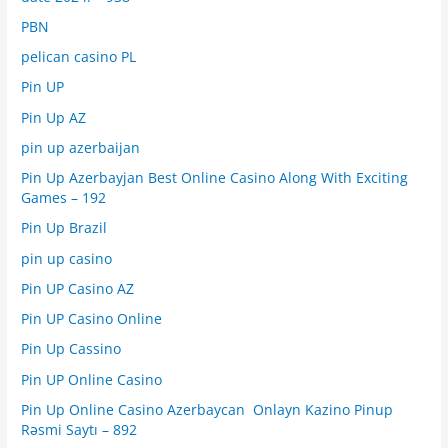
PBN
pelican casino PL
Pin UP
Pin Up AZ
pin up azerbaijan
Pin Up Azerbayjan Best Online Casino Along With Exciting
Games – 192
Pin Up Brazil
pin up casino
Pin UP Casino AZ
Pin UP Casino Online
Pin Up Cassino
Pin UP Online Casino
Pin Up Online Casino Azerbaycan ️ Onlayn Kazino Pinup
Rəsmi Saytı – 892