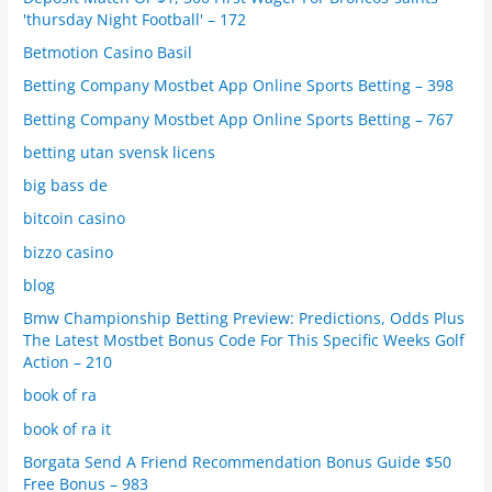
'thursday Night Football' – 172
Betmotion Casino Basil
Betting Company Mostbet App Online Sports Betting – 398
Betting Company Mostbet App Online Sports Betting – 767
betting utan svensk licens
big bass de
bitcoin casino
bizzo casino
blog
Bmw Championship Betting Preview: Predictions, Odds Plus
The Latest Mostbet Bonus Code For This Specific Weeks Golf
Action – 210
book of ra
book of ra it
Borgata Send A Friend Recommendation Bonus Guide $50
Free Bonus – 983