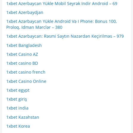
1xbet Azerbaycan Yükle Mobil Seyrək Indir Android – 69
1xbet Azerbaydjan
1xbet Azərbaycan Yükle Android Və I Phone: Bonus 100,
Proloq, Idman Mərclər – 380
1xbet Azərbaycan: Rəsmi Saytın Nəzərdən Keçirilməs – 979
1xbet Bangladesh
1xbet Casino AZ
1xbet casino BD
1xbet casino french
1xbet Casino Online
1xbet egypt
1xbet giriş
1xbet india
1xbet Kazahstan
1xbet Korea