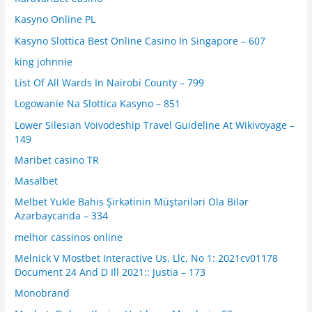
Kasyno Online PL
Kasyno Slottica Best Online Casino In Singapore – 607
king johnnie
List Of All Wards In Nairobi County – 799
Logowanie Na Slottica Kasyno – 851
Lower Silesian Voivodeship Travel Guideline At Wikivoyage –
149
Maribet casino TR
Masalbet
Melbet Yukle Bahis Şirkətinin Müştəriləri Ola Bilər
Azərbaycanda – 334
melhor cassinos online
Melnick V Mostbet Interactive Us, Llc, No 1: 2021cv01178
Document 24 And D Ill 2021:: Justia – 173
Monobrand