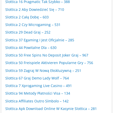
Slottica 16 Pragmatic Tak Szybko – 388
Slottica 2 Aby Dowiedzieć Się – 710
Slottica 2 Całą Dobę – 603
Slottica 2 Czy Microgaming – 531
Slottica 29 Dead Graj – 252
Slottica 37 Egaming I Jest Oficjalnie – 285
Slottica 44 Powitalne Dla – 630
Slottica 50 Free Spins No Deposit Joker Graj – 967
Slottica 50 Freispiele Aktivieren Popularne Gry – 756
Slottica 59 Zagraj W Nową Ekskluzywną – 251
Slottica 67 Graj Demo Lady Wolf – 764
Slottica 7 Xprogaming Live Casino – 491
Slottica 94 Metody Płatności Visa – 134
Slottica Affiliates Outro Símbolo – 142
Slottica Apk Download Online W Kasynie Slottica – 281