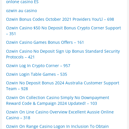
onlone casino ES
ozwin au casino
Ozwin Bonus Codes October 2021 Providers You’Ll – 698
Ozwin Casino $50 No Deposit Bonus Crypto Corner Support
– 351
Ozwin Casino Games Bonus Offers – 161
Ozwin Casino No Deposit Sign Up Bonus Standard Security
Protocols – 421
Ozwin Log In Crypto Corner – 957
Ozwin Login Table Games – 535
Ozwin No Deposit Bonus 2024 Australia Customer Support
Team – 928
Ozwin On Collection Casino Simply No Downpayment
Reward Code & Campaign 2024 Updated! – 103
Ozwin On Line Casino Overview Excellent Aussie Online
Casino – 318
Ozwin On Range Casino Logon In Inclusion To Obtain