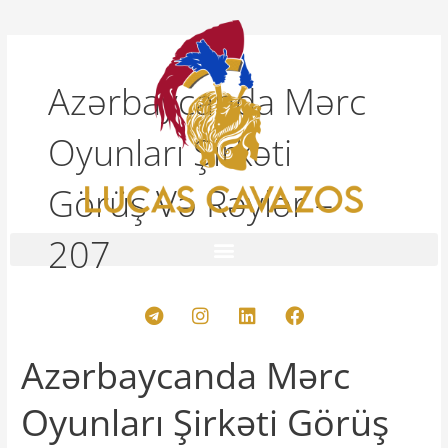
Skip
to
content
Azərbaycanda Mərc
Oyunları Şirkəti
Görüş Və Rəylər –
207
T
I
L
F
e
n
i
a
l
s
n
c
e
t
k
e
Azərbaycanda Mərc
Azərbaycanda
g
a
e
b
Mərc
r
g
d
o
Oyunları Şirkəti Görüş
Oyunları
a
r
i
o
m
a
n
k
Şirkəti