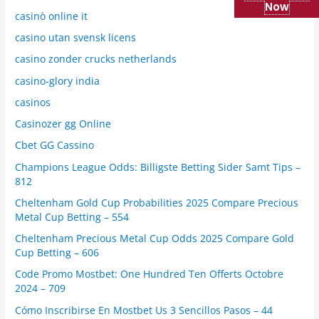
Now
casinò online it
casino utan svensk licens
casino zonder crucks netherlands
casino-glory india
casinos
Casinozer gg Online
Cbet GG Cassino
Champions League Odds: Billigste Betting Sider Samt Tips –
812
Cheltenham Gold Cup Probabilities 2025 Compare Precious
Metal Cup Betting – 554
Cheltenham Precious Metal Cup Odds 2025 Compare Gold
Cup Betting – 606
Code Promo Mostbet: One Hundred Ten Offerts Octobre
2024 – 709
Cómo Inscribirse En Mostbet Us 3 Sencillos Pasos – 44