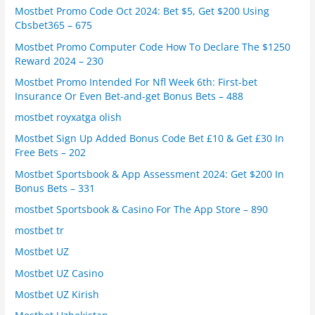
Mostbet Promo Code Oct 2024: Bet $5, Get $200 Using
Cbsbet365 – 675
Mostbet Promo Computer Code How To Declare The $1250
Reward 2024 – 230
Mostbet Promo Intended For Nfl Week 6th: First-bet
Insurance Or Even Bet-and-get Bonus Bets – 488
mostbet royxatga olish
Mostbet Sign Up Added Bonus Code Bet £10 & Get £30 In
Free Bets – 202
Mostbet Sportsbook & App Assessment 2024: Get $200 In
Bonus Bets – 331
‎mostbet Sportsbook & Casino For The App Store – 890
mostbet tr
Mostbet UZ
Mostbet UZ Casino
Mostbet UZ Kirish