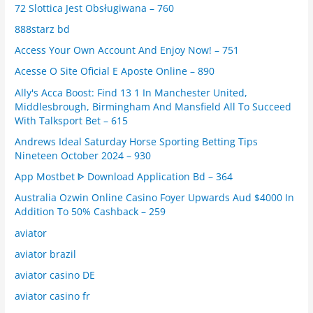
72 Slottica Jest Obsługiwana – 760
888starz bd
Access Your Own Account And Enjoy Now! – 751
Acesse O Site Oficial E Aposte Online – 890
Ally's Acca Boost: Find 13 1 In Manchester United,
Middlesbrough, Birmingham And Mansfield All To Succeed
With Talksport Bet – 615
Andrews Ideal Saturday Horse Sporting Betting Tips
Nineteen October 2024 – 930
App Mostbet ᐈ Download Application Bd – 364
Australia Ozwin Online Casino Foyer Upwards Aud $4000 In
Addition To 50% Cashback – 259
aviator
aviator brazil
aviator casino DE
aviator casino fr