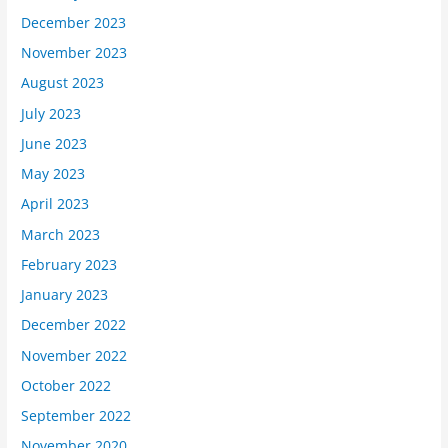
December 2023
November 2023
August 2023
July 2023
June 2023
May 2023
April 2023
March 2023
February 2023
January 2023
December 2022
November 2022
October 2022
September 2022
November 2020