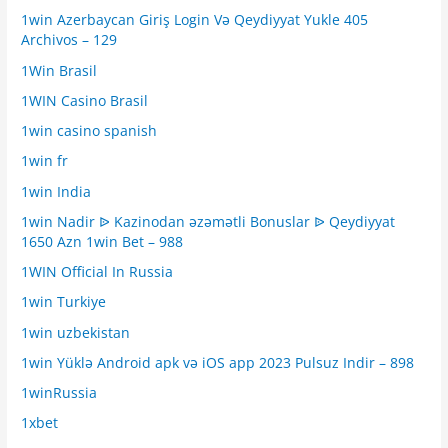
1win Azerbaycan Giriş Login Və Qeydiyyat Yukle 405
Archivos – 129
1Win Brasil
1WIN Casino Brasil
1win casino spanish
1win fr
1win India
1win Nadir ᐉ Kazinodan əzəmətli Bonuslar ᐉ Qeydiyyat
1650 Azn 1win Bet – 988
1WIN Official In Russia
1win Turkiye
1win uzbekistan
1win Yüklə Android apk və iOS app 2023 Pulsuz Indir – 898
1winRussia
1xbet