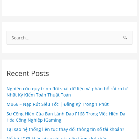
S
e
a
r
Recent Posts
c
h
Nghiên cứu quy trình đối soát dữ liệu và phân bổ rủi ro từ
f
Nhật Ký Kiểm Toán Thuật Toán
o
MB66 – Nạp Rút Siêu Tốc | Đăng Ký Trong 1 Phút
r
Sự Cống Hiến Của Ban Lãnh Đạo F168 Trong Việc Hiện Đại
:
Hóa Công Nghiệp iGaming
Tại sao hệ thống liên tục thay đổi thông tin số tài khoản?
Nổ hũ LC88 khác gì so với các nền tảng slot khác