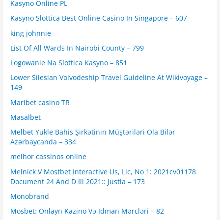
Kasyno Online PL
Kasyno Slottica Best Online Casino In Singapore – 607
king johnnie
List Of All Wards In Nairobi County – 799
Logowanie Na Slottica Kasyno – 851
Lower Silesian Voivodeship Travel Guideline At Wikivoyage –
149
Maribet casino TR
Masalbet
Melbet Yukle Bahis Şirkətinin Müştəriləri Ola Bilər
Azərbaycanda – 334
melhor cassinos online
Melnick V Mostbet Interactive Us, Llc, No 1: 2021cv01178
Document 24 And D Ill 2021:: Justia – 173
Monobrand
Mosbet: Onlayn Kazino Və Idman Mərcləri – 82