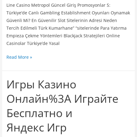
Line Casino Metropol Güncel Giriş Promosyonlar S:
Türkiye’de Canlı Gambling Establishment Oyunları Oynamak
Güvenli Mi? En Güvenilir Slot Sitelerinin Adresi Neden
Tercih Edilmeli Türk Kumarhane” “sitelerinde Para Yatırma
Empieza Çekme Yöntemleri Blackjack Stratejileri Online
Casinolar Türkiye’de Yasal
Read More »
Игры Казино
Игры
Казино
Онлайн%3A Играйте
Онлайн%3A
Играйте
Бесплатно и
Бесплатно
и
Яндекс Игр
Яндекс Игр