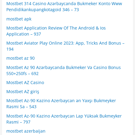
Mostbet 314 Casino Azərbaycanda Bukmeker Konto Www
Pendidikankupangkotagoid 346 – 73
mostbet apk
Mostbet Application Review Of The Android & Ios
Application – 937
Mostbet Aviator Play Online 2023: App, Tricks And Bonus –
194
mostbet az 90
Mostbet Az 90 Azərbaycanda Bukmeker Və Casino Bonus
550+250fs – 692
Mostbet AZ Casino
Mostbet AZ giriş
Mostbet Az-90 Kazino Azerbaycan ən Yaxşı Bukmeyker
Rəsmi Sa – 543
Mostbet Az-90 Kazino Azerbaycan Lap Yüksək Bukmeyker
Rəsmi – 797
mostbet azerbaijan