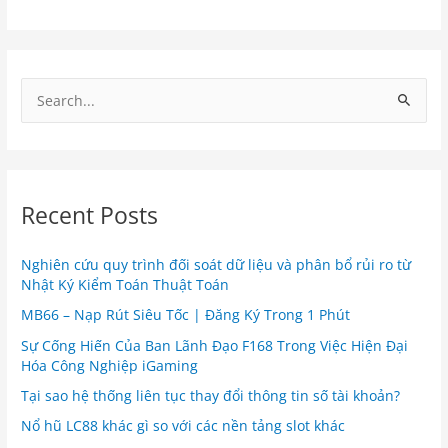
S
e
a
r
Recent Posts
c
h
Nghiên cứu quy trình đối soát dữ liệu và phân bổ rủi ro từ
f
Nhật Ký Kiểm Toán Thuật Toán
o
MB66 – Nạp Rút Siêu Tốc | Đăng Ký Trong 1 Phút
r
Sự Cống Hiến Của Ban Lãnh Đạo F168 Trong Việc Hiện Đại
:
Hóa Công Nghiệp iGaming
Tại sao hệ thống liên tục thay đổi thông tin số tài khoản?
Nổ hũ LC88 khác gì so với các nền tảng slot khác