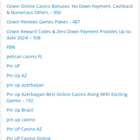
Ozwin Online Casino Bonuses: No Down Payment, Cashback
& Numerous Others – 950
Ozwin Reviews Games Pokies – 487
Ozwin Reward Codes & Zero Down Payment Provides Up-to-
date 2024! – 938
PBN
pelican casino PL
Pin UP
Pin Up AZ
pin up azerbaijan
Pin Up Azerbayjan Best Online Casino Along With Exciting
Games – 192
Pin Up Brazil
pin up casino
Pin UP Casino AZ
Pin UP Casino Online