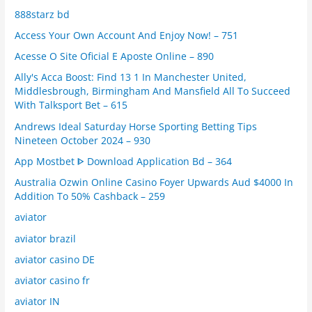
888starz bd
Access Your Own Account And Enjoy Now! – 751
Acesse O Site Oficial E Aposte Online – 890
Ally's Acca Boost: Find 13 1 In Manchester United,
Middlesbrough, Birmingham And Mansfield All To Succeed
With Talksport Bet – 615
Andrews Ideal Saturday Horse Sporting Betting Tips
Nineteen October 2024 – 930
App Mostbet ᐈ Download Application Bd – 364
Australia Ozwin Online Casino Foyer Upwards Aud $4000 In
Addition To 50% Cashback – 259
aviator
aviator brazil
aviator casino DE
aviator casino fr
aviator IN