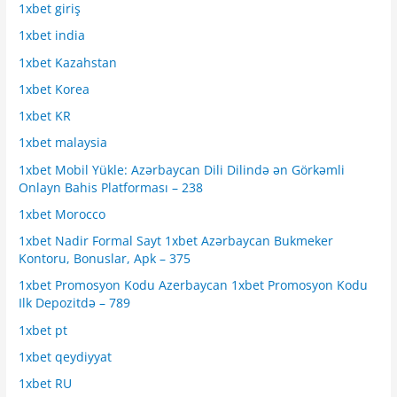
1xbet giriş
1xbet india
1xbet Kazahstan
1xbet Korea
1xbet KR
1xbet malaysia
1xbet Mobil Yükle: Azərbaycan Dili Dilində ən Görkəmli
Onlayn Bahis Platforması – 238
1xbet Morocco
1xbet Nadir Formal Sayt 1xbet Azərbaycan Bukmeker
Kontoru, Bonuslar, Apk – 375
1xbet Promosyon Kodu Azerbaycan 1xbet Promosyon Kodu
Ilk Depozitdə – 789
1xbet pt
1xbet qeydiyyat
1xbet RU