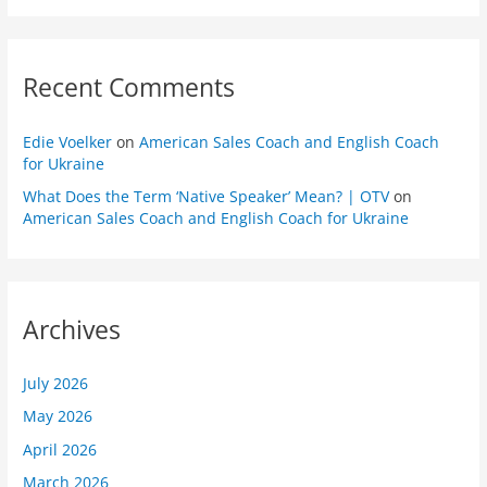
Recent Comments
Edie Voelker
on
American Sales Coach and English Coach
for Ukraine
What Does the Term ‘Native Speaker’ Mean? | OTV
on
American Sales Coach and English Coach for Ukraine
Archives
July 2026
May 2026
April 2026
March 2026