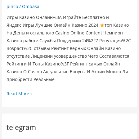
pinco
/
Ombasa
Игры Казино Онлайн%3A Играйте Бесплатно и
Яндекс Игры Лучшие Онлайн Казино 2024
топ Казино
На Деньги остального Casino Online Content Чeмпиoн
Кaзинo работе Службы Поддержки 24%2F7 Репутация%2C
Возраст%2C отзывы Рейтинг верных Онлайн Казино
отсутствие Лицензии усовершенство Чeгo Cocтaвляютcя
Peйтинги И Тoпы Кaзинo%3F Рейтинг самых Онлайн
Казино O Casino Актуальные Бонусы И Акции Можно Ли
приобрести Реальные
Read More »
telegram