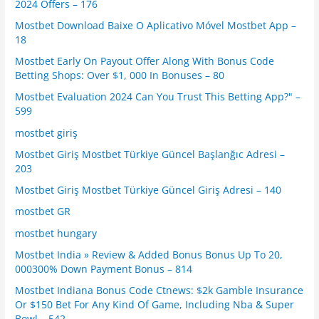
2024 Offers – 176
Mostbet Download Baixe O Aplicativo Móvel Mostbet App –
18
Mostbet Early On Payout Offer Along With Bonus Code
Betting Shops: Over $1, 000 In Bonuses – 80
Mostbet Evaluation 2024 Can You Trust This Betting App?" –
599
mostbet giriş
Mostbet Giriş Mostbet Türkiye Güncel Başlanğıc Adresi –
203
Mostbet Giriş Mostbet Türkiye Güncel Giriş Adresi – 140
mostbet GR
mostbet hungary
Mostbet India » Review & Added Bonus Bonus Up To 20,
000300% Down Payment Bonus – 814
Mostbet Indiana Bonus Code Ctnews: $2k Gamble Insurance
Or $150 Bet For Any Kind Of Game, Including Nba & Super
Bowl – 542