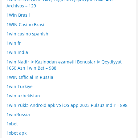
Archivos – 129
1Win Brasil
1WIN Casino Brasil
1win casino spanish
1win fr
1win India
1win Nadir ᐉ Kazinodan əzəmətli Bonuslar ᐉ Qeydiyyat
1650 Azn 1win Bet – 988
1WIN Official In Russia
1win Turkiye
1win uzbekistan
1win Yüklə Android apk və iOS app 2023 Pulsuz Indir – 898
1winRussia
1xbet
1xbet apk