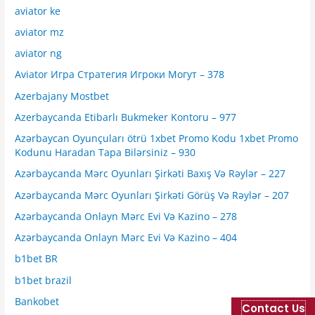
aviator ke
aviator mz
aviator ng
Aviator Игра Стратегия Игроки Могут – 378
Azerbajany Mostbet
Azerbaycanda Etibarlı Bukmeker Kontoru – 977
Azərbaycan Oyunçuları ötrü 1xbet Promo Kodu 1xbet Promo
Kodunu Haradan Tapa Bilərsiniz – 930
Azərbaycanda Mərc Oyunları Şirkəti Baxış Və Rəylər – 227
Azərbaycanda Mərc Oyunları Şirkəti Görüş Və Rəylər – 207
Azərbaycanda Onlayn Mərc Evi Və Kazino – 278
Azərbaycanda Onlayn Mərc Evi Və Kazino – 404
b1bet BR
b1bet brazil
Bankobet
Contact Us