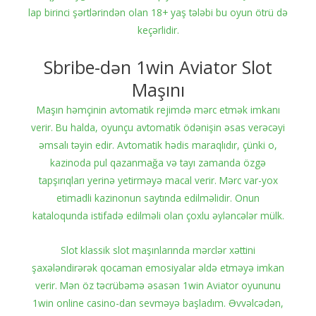
lap birinci şərtlərindən olan 18+ yaş tələbi bu oyun ötrü də
keçərlidir.
Sbribe-dən 1win Aviator Slot
Maşını
Maşın həmçinin avtomatik rejimdə mərc etmək imkanı
verir. Bu halda, oyunçu avtomatik ödənişin əsas verəcəyi
əmsalı təyin edir. Avtomatik hədis maraqlıdır, çünki o,
kazinoda pul qazanmağa və tayı zamanda özgə
tapşırıqları yerinə yetirməyə macal verir. Mərc var-yox
etimadli kazinonun saytında edilməlidir. Onun
kataloqunda istifadə edilməli olan çoxlu əyləncələr mülk.
Slot klassik slot maşınlarında mərclər xəttini
şaxələndirərək qocaman emosiyalar əldə etməyə imkan
verir. Mən öz təcrübəmə əsasən 1win Aviator oyununu
1win online casino-dan sevməyə başladım. Əvvəlcədən,