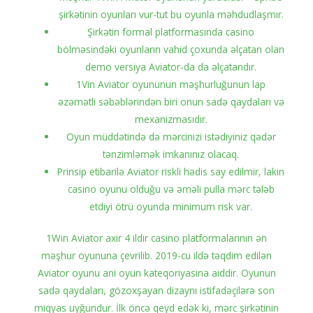
şirkətinin oyunları vur-tut bu oyunla məhdudlaşmır.
Şirkətin formal platformasında casino
bölməsindəki oyunların vahid çoxunda əlçatan olan
demo versiya Aviator-da da əlçatandır.
1Vin Aviator oyununun məşhurluğunun lap
əzəmətli səbəblərindən biri onun sadə qaydaları və
mexanizmasıdır.
Oyun müddətində də mərcinizi istədiyiniz qədər
tənzimləmək imkanınız olacaq.
Prinsip etibarilə Aviator riskli hədis say edilmir, lakin
casino oyunu olduğu və əməli pulla mərc tələb
etdiyi ötrü oyunda minimum risk var.
1Win Aviator axir 4 ildir casino platformalarının ən
məşhur oyununa çevrilib. 2019-cu ildə təqdim edilən
Aviator oyunu ani oyun kateqoriyasına aiddir. Oyunun
sadə qaydaları, gözoxşayan dizaynı istifadəçilərə son
miqyas uyğundur. İlk öncə qeyd edək ki, mərc şirkətinin