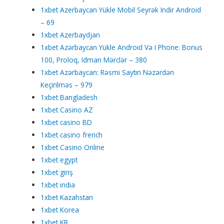
1xbet Azerbaycan Yükle Mobil Seyrək Indir Android
– 69
1xbet Azerbaydjan
1xbet Azərbaycan Yükle Android Və I Phone: Bonus
100, Proloq, Idman Mərclər – 380
1xbet Azərbaycan: Rəsmi Saytın Nəzərdən
Keçirilməs – 979
1xbet Bangladesh
1xbet Casino AZ
1xbet casino BD
1xbet casino french
1xbet Casino Online
1xbet egypt
1xbet giriş
1xbet india
1xbet Kazahstan
1xbet Korea
1xbet KR