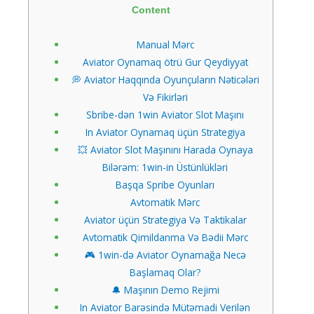
Content
Manual Mərc
Aviator Oynamaq ötrü Gur Qeydiyyat
💭 Aviator Haqqında Oyunçuların Nəticələri
Və Fikirləri
Sbribe-dən 1win Aviator Slot Maşını
In Aviator Oynamaq üçün Strategiya
💥 Aviator Slot Maşınını Harada Oynaya
Bilərəm: 1win-in Üstünlükləri
Başqa Spribe Oyunları
Avtomatik Mərc
Aviator üçün Strategiya Və Taktikalar
Avtomatik Qimildanma Və Bədii Mərc
🎮 1win-də Aviator Oynamağa Necə
Başlamaq Olar?
🔔 Maşının Demo Rejimi
In Aviator Barəsində Mütəmadi Verilən