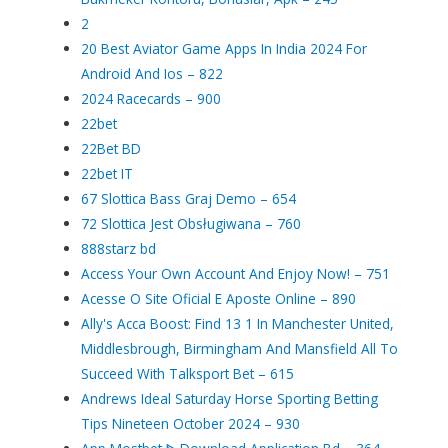
2
20 Best Aviator Game Apps In India 2024 For
Android And Ios – 822
2024 Racecards – 900
22bet
22Bet BD
22bet IT
67 Slottica Bass Graj Demo – 654
72 Slottica Jest Obsługiwana – 760
888starz bd
Access Your Own Account And Enjoy Now! – 751
Acesse O Site Oficial E Aposte Online – 890
Ally's Acca Boost: Find 13 1 In Manchester United,
Middlesbrough, Birmingham And Mansfield All To
Succeed With Talksport Bet – 615
Andrews Ideal Saturday Horse Sporting Betting
Tips Nineteen October 2024 – 930