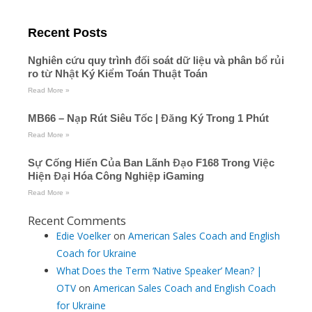
b
t
u
u
o
e
b
m
o
r
e
Recent Posts
k
-
f
Nghiên cứu quy trình đối soát dữ liệu và phân bổ rủi
ro từ Nhật Ký Kiểm Toán Thuật Toán
Read More »
MB66 – Nạp Rút Siêu Tốc | Đăng Ký Trong 1 Phút
Read More »
Sự Cống Hiến Của Ban Lãnh Đạo F168 Trong Việc
Hiện Đại Hóa Công Nghiệp iGaming
Read More »
Recent Comments
Edie Voelker
on
American Sales Coach and English
Coach for Ukraine
What Does the Term ‘Native Speaker’ Mean? |
OTV
on
American Sales Coach and English Coach
for Ukraine