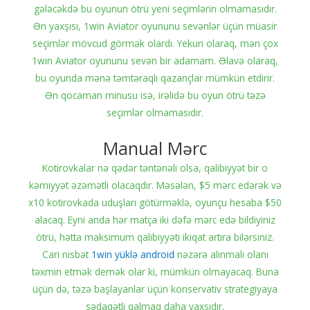
gələcəkdə bu oyunun ötrü yeni seçimlərin olmamasıdır.
Ən yaxşısı, 1win Aviator oyununu sevənlər üçün müasir
seçimlər mövcud görmək olardı. Yekun olaraq, mən çox
1win Aviator oyununu sevən bir adamam. Əlavə olaraq,
bu oyunda mənə təmtəraqlı qazançlar mümkün etdirir.
Ən qocaman minusu isə, irəlidə bu oyun ötrü təzə
seçimlər olmamasıdır.
Manual Mərc
Kotirovkalar nə qədər təntənəli olsa, qalibiyyət bir o
kəmiyyət əzəmətli olacaqdır. Məsələn, $5 mərc edərək və
x10 kotirovkada uduşları götürməklə, oyunçu hesaba $50
alacaq. Eyni anda hər matça iki dəfə mərc edə bildiyiniz
ötrü, hətta maksimum qalibiyyəti ikiqat artıra bilərsiniz.
Cari nisbət
1win yüklə android
nəzərə alınmalı olanı
təxmin etmək demək olar ki, mümkün olmayacaq. Buna
üçün də, təzə başlayanlar üçün konservativ strategiyaya
sədaqətli qalmaq daha yaxşıdır.