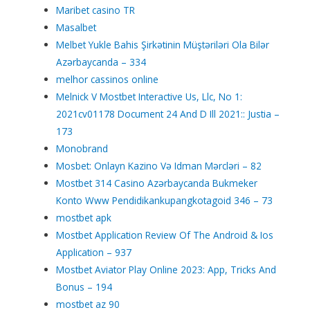
Maribet casino TR
Masalbet
Melbet Yukle Bahis Şirkətinin Müştəriləri Ola Bilər
Azərbaycanda – 334
melhor cassinos online
Melnick V Mostbet Interactive Us, Llc, No 1:
2021cv01178 Document 24 And D Ill 2021:: Justia –
173
Monobrand
Mosbet: Onlayn Kazino Və Idman Mərcləri – 82
Mostbet 314 Casino Azərbaycanda Bukmeker
Konto Www Pendidikankupangkotagoid 346 – 73
mostbet apk
Mostbet Application Review Of The Android & Ios
Application – 937
Mostbet Aviator Play Online 2023: App, Tricks And
Bonus – 194
mostbet az 90