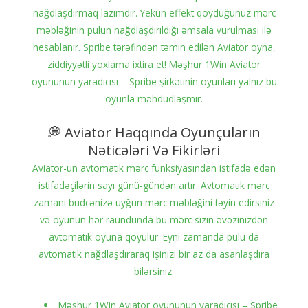
nağdlaşdırmaq lazımdır. Yekun effekt qoyduğunuz mərc
məbləğinin pulun nağdlaşdırıldığı əmsala vurulması ilə
hesablanır. Spribe tərəfindən təmin edilən Aviator oyna,
ziddiyyətli yoxlama ixtira et! Məşhur 1Win Aviator
oyununun yaradıcısı – Spribe şirkətinin oyunları yalnız bu
oyunla məhdudlaşmır.
💭 Aviator Haqqında Oyunçuların
Nəticələri Və Fikirləri
Aviator-un avtomatik mərc funksiyasından istifadə edən
istifadəçilərin sayı günü-gündən artır. Avtomatik mərc
zamanı büdcənizə uyğun mərc məbləğini təyin edirsiniz
və oyunun hər raundunda bu mərc sizin əvəzinizdən
avtomatik oyuna qoyulur. Eyni zamanda pulu da
avtomatik nağdlaşdıraraq işinizi bir az da asanlaşdıra
bilərsiniz.
Məşhur 1Win Aviator oyununun yaradıcısı – Spribe