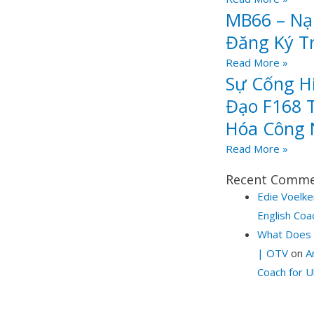
MB66 – Nạp
Đăng Ký T
Read More »
Sự Cống H
Đạo F168 T
Hóa Công 
Read More »
Recent Comm
Edie Voelke
English Coa
What Does 
| OTV
on
A
Coach for U