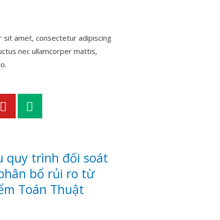
 sit amet, consectetur adipiscing
, luctus nec ullamcorper mattis,
o.
Y
M
o
e
u
d
t
i
u
u
 quy trình đối soát
b
m
e
phân bổ rủi ro từ
iểm Toán Thuật