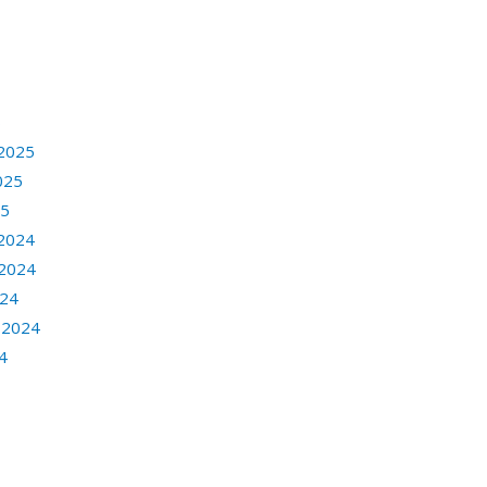
6
2025
025
25
2024
2024
024
 2024
4