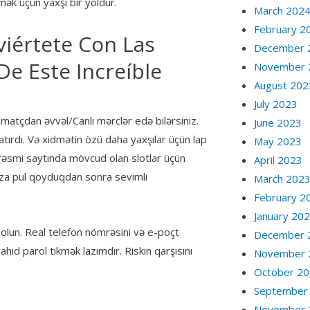
ək üçün yaxşı bir yoldur.
March 202
February 2
viértete Con Las
December 
De Este Increíble
November 
August 202
July 2023
 matçdan əvvəl/Canlı mərclər edə bilərsiniz.
June 2023
ırdı. Və xidmətin özü daha yaxşılar üçün lap
May 2023
rəsmi saytında mövcud olan slotlar üçün
April 2023
ıza pul qoyduqdan sonra sevimli
March 202
February 2
January 20
olun. Real telefon nömrəsini və e-poçt
December 
hid parol tikmək lazımdır. Riskin qarşısını
November 
October 2
September
November 