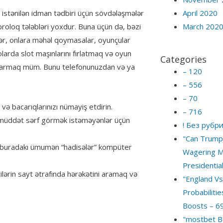
April 2020
stənilən idman tədbiri üçün sövdələşmələr
March 202
roloq tələbləri yoxdur. Buna üçün də, bəzi
ilər, onlara məhəl qoymasalar, oyunçular
arda slot maşınlarını fırlatmaq və oyun
Categories
axtarmaq müm. Bunu telefonunuzdan və ya
– 120
– 556
– 70
 bacarıqlarınızı nümayiş etdirin.
– 716
 müddət sərf görmək istəməyənlər üçün
! Без рубр
"Can Trump 
i buradakı ümumən “hadisələr” kompüter
Wagering M
Presidential
çilərin sayt ətrafında hərəkətini aramaq və
"England Vs
Probabiliti
Boosts – 6
"mostbet B