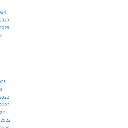
4
024
2023
2023
3
3
023
23
2022
2022
022
 2022
2020