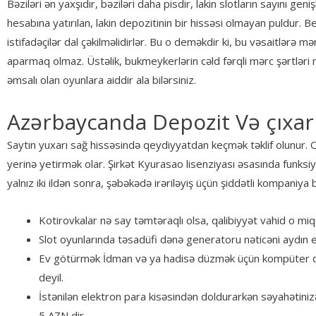
Bəziləri ən yaxşıdır, bəziləri daha pisdir, lakin slotların sayını ge
hesabına yatırılan, lakin depozitinin bir hissəsi olmayan puldur. 
istifadəçilər dal çəkilməlidirlər. Bu o deməkdir ki, bu vəsaitlərə 
aparmaq olmaz. Üstəlik, bukmeykerlərin cəld fərqli mərc şərtləri m
əmsalı olan oyunlara aiddir ala bilərsiniz.
Azərbaycanda Depozit Və çıxa
Saytın yuxarı sağ hissəsində qeydiyyatdan keçmək təklif olunur. O
yerinə yetirmək olar. Şirkət Kyurasao lisenziyası əsasında funksiya
yalnız iki ildən sonra, şəbəkədə irəriləyiş üçün şiddətli kompaniya
Kotirovkalar nə say təmtəraqlı olsa, qalibiyyət vahid o mi
Slot oyunlarında təsadüfi dənə generatoru nəticəni aydın edi
Ev götürmək İdman və ya hadisə düzmək üçün kompüter 
deyil.
İstənilən elektron para kisəsindən doldurarkən səyahətiniz
5 AZN dir.