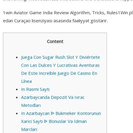
1win Aviator Game India Review Algorithm, Tricks, Rules
1Win pl
edən Curaçao lisenziyası əsasında fəaliyyət göstərir.
Content
Juega Con Sugar Rush Slot Y Diviértete
Con Las Dulces Y Lucrativas Aventuras
De Este Increíble Juego De Casino En
Línea
In Rəsmi Saytı
Azərbaycanda Depozit Və Ixrac
Metodları
In Azərbaycan ᐉ Bukmeker Kontorunun
Xarici Saytı ᐉ Bonuslar Və Idman
Mərcləri