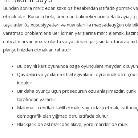
Bundan sonra mərc edən şəxs öz hesabından istifadə görmək və i
etmək olar. Bununla belə, ümumən bukmekerlərin belə ürəyiaçiq p
təşkilatlar öz xüsusiyyətləri və nüansları ilə məqsədəuyğun ola b
yaratmaq problemlərlə üer İdman yarışlarına mərc eləmək, kazinol
nəticələrini var-yox stolüstü və ya idman qarşısında oturaraq 
planşetinizdən etmək ən rahatdır.
Bu beyinli kart oyununda özgə oyunçulara meydan oxuyun və
Qaydaları və yoxlama strategiyalarını öyrənmək ötrü çox
idealdır.
Bir daha oyunçu üçün prosedurun özü anlaşılmazdır, çünk
tərəfindən yaradılır.
Məlumat trendləri təhlil etmək, saytı idarə etmək, istifadə
demoqrafik elan yığmaq ötrü istifadə olunur.
Blackjack-də əsl mərcdən əlavə, yörə mərclər də mülk.