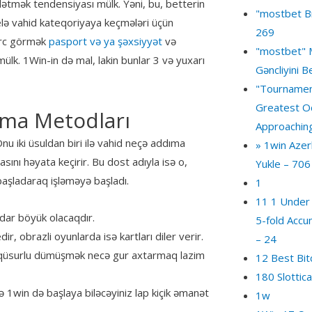
nişlətmək tendensiyası mülk. Yəni, bu, betterin
"mostbet Br
Belə vahid kateqoriyaya keçmələri üçün
269
mərc görmək
pasport və ya şəxsiyyət
və
"mostbet" 
ülk. 1Win-in də mal, lakin bunlar 3 və yuxarı
Gəncliyini 
"Tournamen
Greatest O
rma Metodları
Approachin
nu iki üsuldan biri ilə vahid neçə addıma
» 1win Azer
sını həyata keçirir. Bu dost adıyla isə o,
Yukle – 706
 başladaraq işləməyə başladı.
1
11 1 Under
qdar böyük olacaqdır.
5-fold Accu
r, obrazli oyunlarda isə kartları diler verir.
– 24
qüsurlu dümüşmək necə gur axtarmaq lazim
12 Best Bit
180 Slottic
ə 1win də başlaya biləcəyiniz lap kiçik əmanət
1w