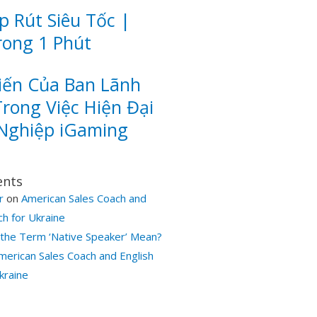
 Rút Siêu Tốc |
rong 1 Phút
iến Của Ban Lãnh
rong Việc Hiện Đại
Nghiệp iGaming
ents
r
on
American Sales Coach and
ch for Ukraine
the Term ‘Native Speaker’ Mean?
merican Sales Coach and English
kraine