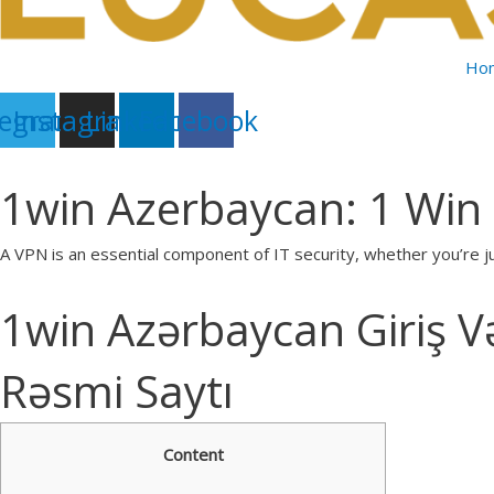
Ho
legram
Instagram
Linkedin
Facebook
1win Azerbaycan: 1 Wi
A VPN is an essential component of IT security, whether you’re j
1win Azərbaycan Giriş 
Rəsmi Saytı
Content