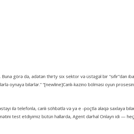
. Buna görə də, adətən thirty six sektor və üstəgəl bir “sıfır”dan i
erlərlə oynaya bilərlər.” “[newline]Canlı-kazino bölməsi oyun prosesi
əstəyi ilə telefonla, canlı söhbətlə və ya e -poçtla əlaqə saxlaya bi
dmətini test etdiyimiz bütün hallarda, Agent dərhal Onlayn idi — heç 