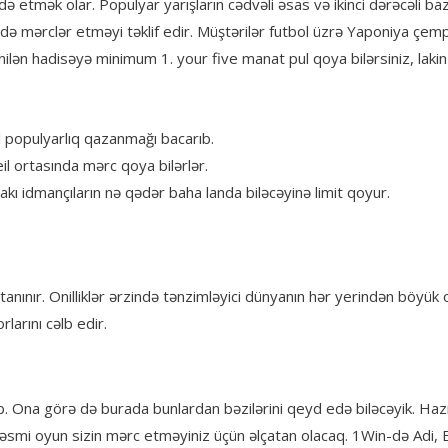
adə etmək olar. Populyar yarışların cədvəli əsas və ikinci dərəcəli baz
ndə mərclər etməyi təklif edir. Müştərilər futbol üzrə Yaponiya çem
ilən hadisəyə minimum 1. your five manat pul qoya bilərsiniz, lakin
l populyarlıq qazanmağı bacarıb.
l ortasında mərc qoya bilərlər.
kı idmançıların nə qədər baha landa biləcəyinə limit qoyur.
nınır. Onilliklər ərzində tənzimləyici dünyanın hər yerindən böyük 
larını cəlb edir.
b. Ona görə də burada bunlardan bəzilərini qeyd edə biləcəyik. Haz
əsmi oyun sizin mərc etməyiniz üçün əlçatan olacaq. 1Win-də Adi, E