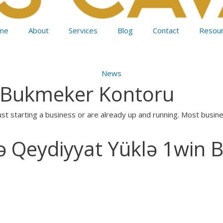
me
About
Services
Blog
Contact
Resou
News
n Bukmeker Kontoru
ust starting a business or are already up and running. Most busin
Və Qeydiyyat Yüklə 1win