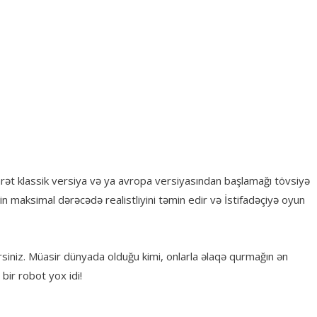
barət klassik versiya və ya avropa versiyasından başlamağı tövsiyə
nin maksimal dərəcədə realistliyini təmin edir və İstifadəçiyə oyun
lərsiniz. Müasir dünyada olduğu kimi, onlarla əlaqə qurmağın ən
bir robot yox idi!