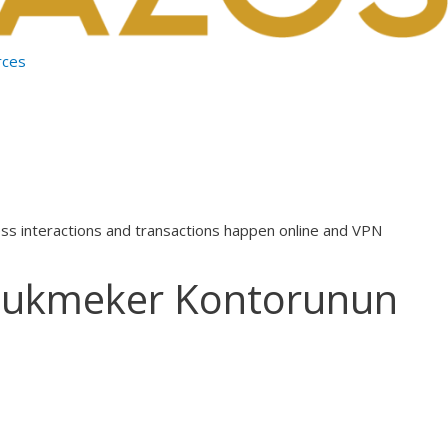
rces
ess interactions and transactions happen online and VPN
 Bukmeker Kontorunun