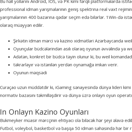
Bu həll yollarını Android, İOS, və PK kimi fərqli platformalarda istif
professional idman yarışmalarının geniş spektrına real vaxt rejimi
yarışmalarının 400 bazarına qədər seçim edə bilərlər. 1Win-də istən
olaraq müəyyən edilir.
Şirkətin idman mərci və kazino xidmətləri Azərbaycanda wei
Oyunçular büdcələrindən asılı olaraq oyunun əvvəlində ya wei
Adətən, konkret bir büdcə təyin olunur ki, bu weil komandada
təkrarlayır və istənilən yerdən oynamağa imkan verir.
Oyunun məqsədi
Curaçao uzun müddətdir ki, iGaming sənayesində dünya lideri kimi ta
normativ bazasını təkmilləşdirir və dünya üzrə onlayn oyun operator
In Onlayn Kazino Oyunları
Bukmeyker müasir mərcçinin ehtiyacı ola biləcək hər şeyi əlavə edi
Futbol, voleybol, basketbol və başqa 50 idman sahəsində hər bir r