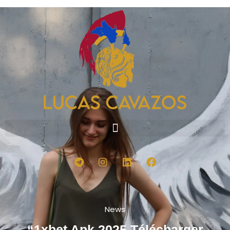
Skip
to
content
T
I
L
F
e
n
i
a
l
s
n
c
e
t
k
e
g
a
e
b
r
g
d
o
News
a
r
i
o
m
a
n
k
“1xbet Apk 2025 Télécharger