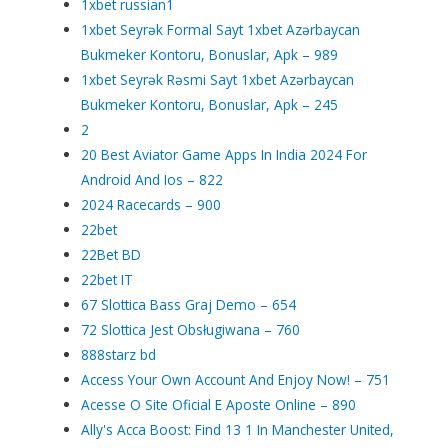
1xbet russian1
1xbet Seyrək Formal Sayt 1xbet Azərbaycan
Bukmeker Kontoru, Bonuslar, Apk – 989
1xbet Seyrək Rəsmi Sayt 1xbet Azərbaycan
Bukmeker Kontoru, Bonuslar, Apk – 245
2
20 Best Aviator Game Apps In India 2024 For
Android And Ios – 822
2024 Racecards – 900
22bet
22Bet BD
22bet IT
67 Slottica Bass Graj Demo – 654
72 Slottica Jest Obsługiwana – 760
888starz bd
Access Your Own Account And Enjoy Now! – 751
Acesse O Site Oficial E Aposte Online – 890
Ally's Acca Boost: Find 13 1 In Manchester United,