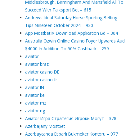
Middlesbrough, Birmingham And Mansfield All To
Succeed With Talksport Bet – 615
Andrews Ideal Saturday Horse Sporting Betting
Tips Nineteen October 2024 – 930
App Mostbet ᐈ Download Application Bd – 364
Australia Ozwin Online Casino Foyer Upwards Aud
$4000 In Addition To 50% Cashback – 259
aviator
aviator brazil
aviator casino DE
aviator casino fr
aviator IN
aviator ke
aviator mz
aviator ng
Aviator Игра Стратегия Игроки Могут – 378
Azerbajany Mostbet
Azerbaycanda Etibarlı Bukmeker Kontoru – 977