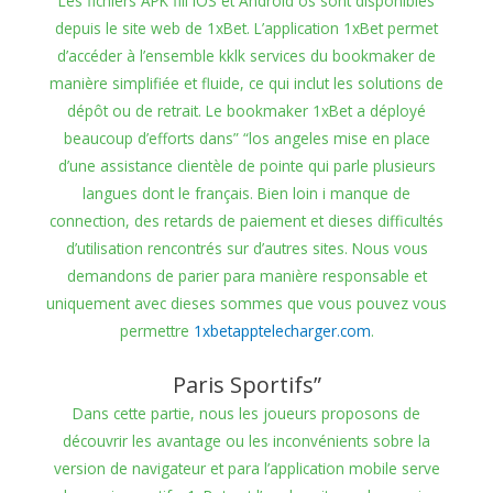
Les fichiers APK fill iOS et Android os sont disponibles
depuis le site web de 1xBet. L’application 1xBet permet
d’accéder à l’ensemble kklk services du bookmaker de
manière simplifiée et fluide, ce qui inclut les solutions de
dépôt ou de retrait. Le bookmaker 1xBet a déployé
beaucoup d’efforts dans” “los angeles mise en place
d’une assistance clientèle de pointe qui parle plusieurs
langues dont le français. Bien loin i manque de
connection, des retards de paiement et dieses difficultés
d’utilisation rencontrés sur d’autres sites. Nous vous
demandons de parier para manière responsable et
uniquement avec dieses sommes que vous pouvez vous
permettre
1xbetapptelecharger.com
.
Paris Sportifs”
Dans cette partie, nous les joueurs proposons de
découvrir les avantage ou les inconvénients sobre la
version de navigateur et para l’application mobile serve