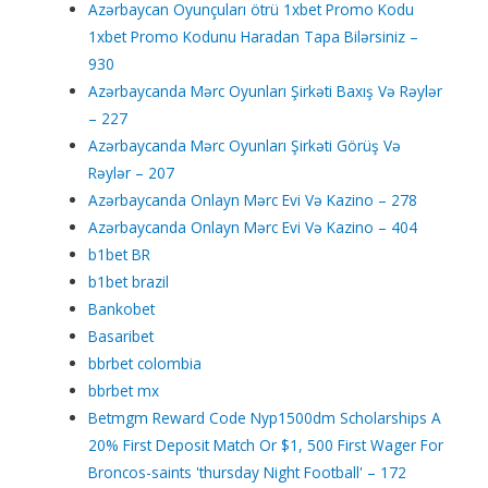
Azərbaycan Oyunçuları ötrü 1xbet Promo Kodu
1xbet Promo Kodunu Haradan Tapa Bilərsiniz –
930
Azərbaycanda Mərc Oyunları Şirkəti Baxış Və Rəylər
– 227
Azərbaycanda Mərc Oyunları Şirkəti Görüş Və
Rəylər – 207
Azərbaycanda Onlayn Mərc Evi Və Kazino – 278
Azərbaycanda Onlayn Mərc Evi Və Kazino – 404
b1bet BR
b1bet brazil
Bankobet
Basaribet
bbrbet colombia
bbrbet mx
Betmgm Reward Code Nyp1500dm Scholarships A
20% First Deposit Match Or $1, 500 First Wager For
Broncos-saints 'thursday Night Football' – 172