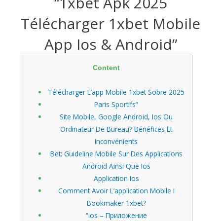
“1xbet Apk 2025
Télécharger 1xbet Mobile
App Ios & Android”
Content
Télécharger L’app Mobile 1xbet Sobre 2025
Paris Sportifs”
Site Mobile, Google Android, Ios Ou
Ordinateur De Bureau? Bénéfices Et
Inconvénients
Bet: Guideline Mobile Sur Des Applications
Android Ainsi Que Ios
Application Ios
Comment Avoir L’application Mobile I
Bookmaker 1xbet?
“ios – Приложение