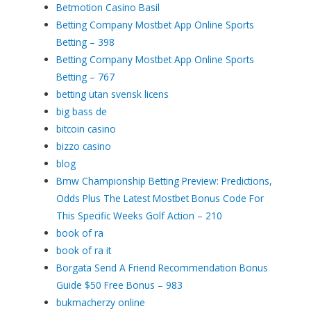
Betmotion Casino Basil
Betting Company Mostbet App Online Sports
Betting – 398
Betting Company Mostbet App Online Sports
Betting – 767
betting utan svensk licens
big bass de
bitcoin casino
bizzo casino
blog
Bmw Championship Betting Preview: Predictions,
Odds Plus The Latest Mostbet Bonus Code For
This Specific Weeks Golf Action – 210
book of ra
book of ra it
Borgata Send A Friend Recommendation Bonus
Guide $50 Free Bonus – 983
bukmacherzy online