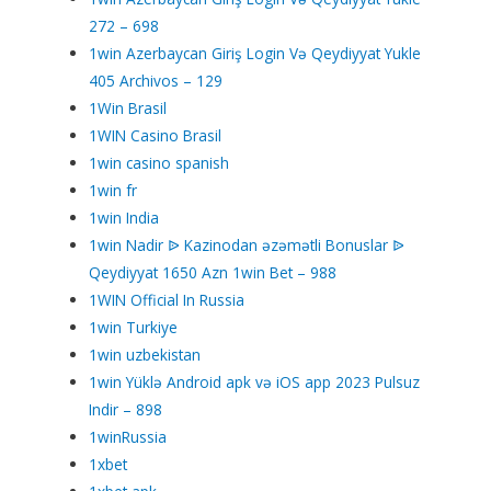
272 – 698
1win Azerbaycan Giriş Login Və Qeydiyyat Yukle
405 Archivos – 129
1Win Brasil
1WIN Casino Brasil
1win casino spanish
1win fr
1win India
1win Nadir ᐉ Kazinodan əzəmətli Bonuslar ᐉ
Qeydiyyat 1650 Azn 1win Bet – 988
1WIN Official In Russia
1win Turkiye
1win uzbekistan
1win Yüklə Android apk və iOS app 2023 Pulsuz
Indir – 898
1winRussia
1xbet