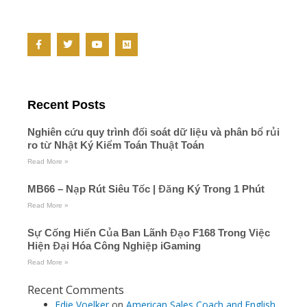
F
T
Y
M
a
w
o
e
c
i
u
d
e
t
t
i
b
t
u
u
o
e
b
m
o
r
e
Recent Posts
k
-
f
Nghiên cứu quy trình đối soát dữ liệu và phân bổ rủi
ro từ Nhật Ký Kiểm Toán Thuật Toán
Read More »
MB66 – Nạp Rút Siêu Tốc | Đăng Ký Trong 1 Phút
Read More »
Sự Cống Hiến Của Ban Lãnh Đạo F168 Trong Việc
Hiện Đại Hóa Công Nghiệp iGaming
Read More »
Recent Comments
Edie Voelker
on
American Sales Coach and English