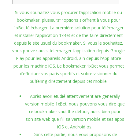
Si vous souhaitez vous procurer l’application mobile du
bookmaker, plusieurs” “options s’offrent à vous pour
1xBet télécharger. La première solution pour télécharger
et installer l’application 1xBet et de the faire directement
depuis le site usuel du bookmaker. Si vous le souhaitez,
vous pouvez aussi telecharger l’application depuis Google
Play pour les appareils Android, ain depuis l’App Store
pour les machine iOS. Le bookmaker 1xBet vous permet
d’effectuer vos paris sportifs et sobre visionner du
buffering directement depuis cet mobile.
Après avoir étudié attentivement are generally
version mobile 1xBet, nous pouvons vous dire que
ce bookmaker vaut the détour, aussi bien pour
son site web que fill sa version mobile et ses apps
iOS et Android os.
Dans cette partie, nous vous proposons de