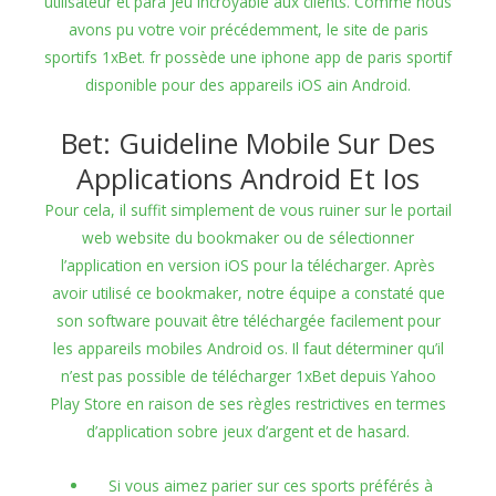
utilisateur et para jeu incroyable aux clients. Comme nous
avons pu votre voir précédemment, le site de paris
sportifs 1xBet. fr possède une iphone app de paris sportif
disponible pour des appareils iOS ain Android.
Bet: Guideline Mobile Sur Des
Applications Android Et Ios
Pour cela, il suffit simplement de vous ruiner sur le portail
web website du bookmaker ou de sélectionner
l’application en version iOS pour la télécharger. Après
avoir utilisé ce bookmaker, notre équipe a constaté que
son software pouvait être téléchargée facilement pour
les appareils mobiles Android os. Il faut déterminer qu’il
n’est pas possible de télécharger 1xBet depuis Yahoo
Play Store en raison de ses règles restrictives en termes
d’application sobre jeux d’argent et de hasard.
Si vous aimez parier sur ces sports préférés à