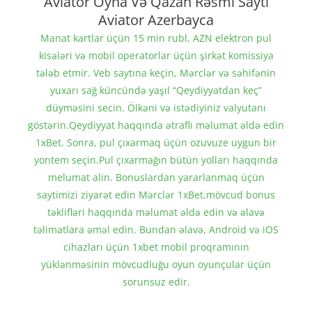
Aviator Oyna Və Qazan Rəsmi Sayti
Aviator Azerbayca
Manat kartlar üçün 15 min rubl, AZN elektron pul
kisələri və mobil operatorlar üçün şirkət komissiya
tələb etmir. Veb saytına keçin, Mərclər və səhifənin
yuxarı sağ küncündə yaşıl “Qeydiyyatdan keç”
düyməsini secin. Ölkəni və istədiyiniz valyutanı
göstərin.Qeydiyyat haqqında ətraflı məlumat əldə edin
1xBet. Sonra, pul çıxarmaq üçün ozuvuze uygun bir
yontem seçin.Pul çıxarmağın bütün yolları haqqında
melumat alin. Bonuslardan yararlanmaq üçün
saytimizi ziyarət edin Mərclər 1xBet,mövcud bonus
təklifləri haqqında məlumat əldə edin və əlavə
təlimatlara əməl edin. Bundan əlavə, Android və iOS
cihazları üçün 1xbet mobil proqramının
yüklənməsinin mövcudluğu oyun oyunçular üçün
sorunsuz edir.