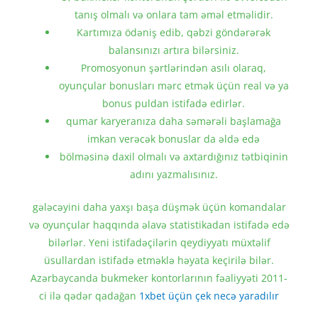
tanış olmalı və onlara tam əməl etməlidir.
Kartımıza ödəniş edib, qəbzi göndərərək
balansınızı artıra bilərsiniz.
Promosyonun şərtlərindən asılı olaraq,
oyunçular bonusları mərc etmək üçün real və ya
bonus puldan istifadə edirlər.
qumar karyeranıza daha səmərəli başlamağa
imkan verəcək bonuslar da əldə edə
bölməsinə daxil olmalı və axtardığınız tətbiqinin
adını yazmalısınız.
gələcəyini daha yaxşı başa düşmək üçün komandalar
və oyunçular haqqında əlavə statistikadan istifadə edə
bilərlər. Yeni istifadəçilərin qeydiyyatı müxtəlif
üsullardan istifadə etməklə həyata keçirilə bilər.
Azərbaycanda bukmeker kontorlarının fəaliyyəti 2011-
ci ilə qədər qadağan
1xbet üçün çek necə yaradılır