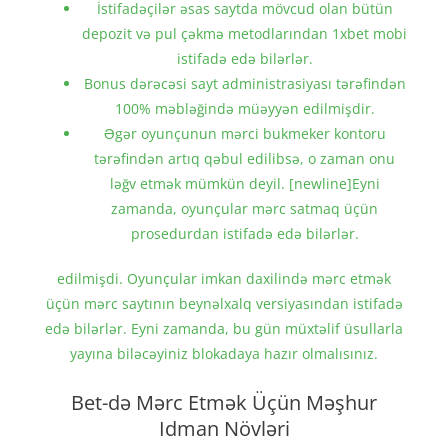
İstifadəçilər əsas saytda mövcud olan bütün
depozit və pul çəkmə metodlarından 1xbet mobi
istifadə edə bilərlər.
Bonus dərəcəsi sayt administrasiyası tərəfindən
100% məbləğində müəyyən edilmişdir.
Əgər oyunçunun mərci bukmeker kontoru
tərəfindən artıq qəbul edilibsə, o zaman onu
ləğv etmək mümkün deyil. [newline]Eyni
zamanda, oyunçular mərc satmaq üçün
prosedurdan istifadə edə bilərlər.
edilmişdi. Oyunçular imkan daxilində mərc etmək
üçün mərc saytının beynəlxalq versiyasından istifadə
edə bilərlər. Eyni zamanda, bu gün müxtəlif üsullarla
yayına biləcəyiniz blokadaya hazır olmalısınız.
Bet-də Mərc Etmək Üçün Məşhur
Idman Növləri