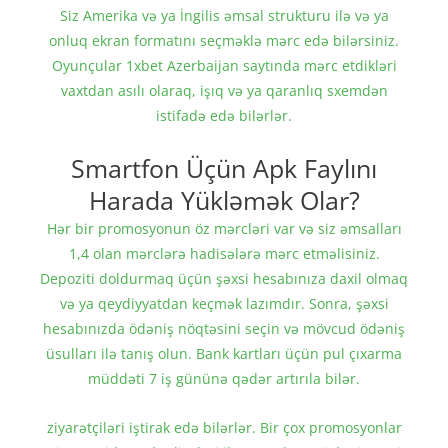
Siz Amerika və ya İngilis əmsal strukturu ilə və ya
onluq ekran formatını seçməklə mərc edə bilərsiniz.
Oyunçular 1xbet Azerbaijan saytında mərc etdikləri
vaxtdan asılı olaraq, işıq və ya qaranlıq sxemdən
istifadə edə bilərlər.
Smartfon Üçün Apk Faylını
Harada Yükləmək Olar?
Hər bir promosyonun öz mərcləri var və siz əmsalları
1,4 olan mərclərə hadisələrə mərc etməlisiniz.
Depoziti doldurmaq üçün şəxsi hesabınıza daxil olmaq
və ya qeydiyyatdan keçmək lazımdır. Sonra, şəxsi
hesabınızda ödəniş nöqtəsini seçin və mövcud ödəniş
üsulları ilə tanış olun. Bank kartları üçün pul çıxarma
müddəti 7 iş gününə qədər artırıla bilər.
ziyarətçiləri iştirak edə bilərlər. Bir çox promosyonlar