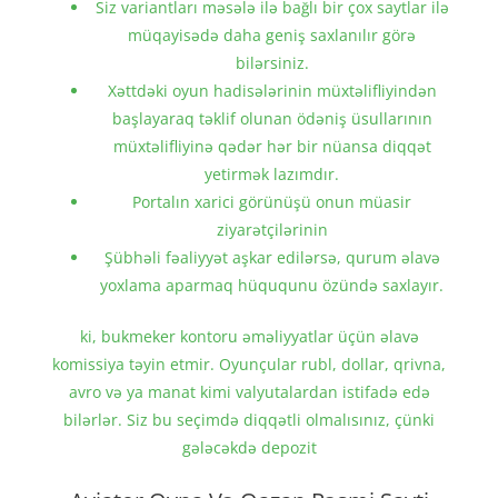
Siz variantları məsələ ilə bağlı bir çox saytlar ilə
müqayisədə daha geniş saxlanılır görə
bilərsiniz.
Xəttdəki oyun hadisələrinin müxtəlifliyindən
başlayaraq təklif olunan ödəniş üsullarının
müxtəlifliyinə qədər hər bir nüansa diqqət
yetirmək lazımdır.
Portalın xarici görünüşü onun müasir
ziyarətçilərinin
Şübhəli fəaliyyət aşkar edilərsə, qurum əlavə
yoxlama aparmaq hüququnu özündə saxlayır.
ki, bukmeker kontoru əməliyyatlar üçün əlavə
komissiya təyin etmir. Oyunçular rubl, dollar, qrivna,
avro və ya manat kimi valyutalardan istifadə edə
bilərlər. Siz bu seçimdə diqqətli olmalısınız, çünki
gələcəkdə depozit