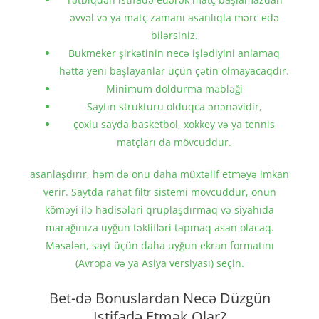
əvvəl və ya matç zamanı asanlıqla mərc edə
bilərsiniz.
Bukmeker şirkətinin necə işlədiyini anlamaq
hətta yeni başlayanlar üçün çətin olmayacaqdır.
Minimum doldurma məbləği
Saytın strukturu olduqca ənənəvidir,
çoxlu sayda basketbol, ​​xokkey və ya tennis
matçları da mövcuddur.
asanlaşdırır, həm də onu daha müxtəlif etməyə imkan
verir. Saytda rahat filtr sistemi mövcuddur, onun
köməyi ilə hadisələri qruplaşdırmaq və siyahıda
marağınıza uyğun təklifləri tapmaq asan olacaq.
Məsələn, sayt üçün daha uyğun ekran formatını
(Avropa və ya Asiya versiyası) seçin.
Bet-də Bonuslardan Necə Düzgün
Istifadə Etmək Olar?