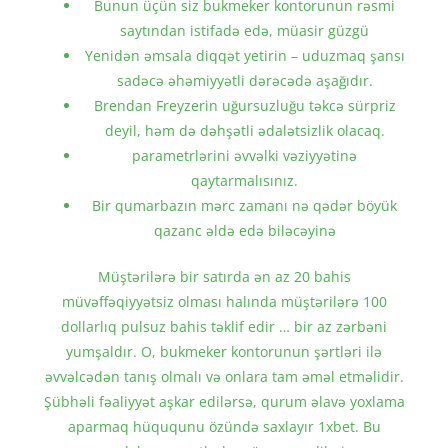
Bunun üçün siz bukmeker kontorunun rəsmi
saytından istifadə edə, müasir güzgü
Yenidən əmsala diqqət yetirin – uduzmaq şansı
sadəcə əhəmiyyətli dərəcədə aşağıdır.
Brendan Freyzerin uğursuzluğu təkcə sürpriz
deyil, həm də dəhşətli ədalətsizlik olacaq.
parametrlərini əvvəlki vəziyyətinə
qaytarmalısınız.
Bir qumarbazın mərc zamanı nə qədər böyük
qazanc əldə edə biləcəyinə
Müştərilərə bir satırda ən az 20 bahis
müvəffəqiyyətsiz olması halında müştərilərə 100
dollarlıq pulsuz bahis təklif edir … bir az zərbəni
yumşaldır. O, bukmeker kontorunun şərtləri ilə
əvvəlcədən tanış olmalı və onlara tam əməl etməlidir.
Şübhəli fəaliyyət aşkar edilərsə, qurum əlavə yoxlama
aparmaq hüququnu özündə saxlayır 1xbet. Bu