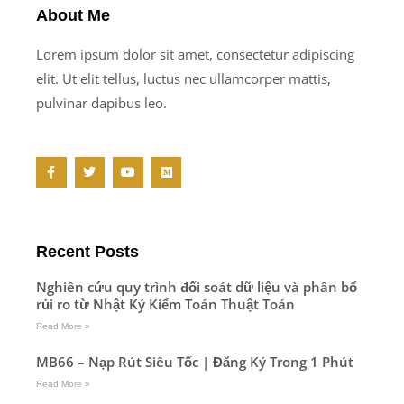
About Me
Lorem ipsum dolor sit amet, consectetur adipiscing
elit. Ut elit tellus, luctus nec ullamcorper mattis,
pulvinar dapibus leo.
F
T
Y
M
a
w
o
e
c
i
u
d
e
t
t
i
b
t
u
u
o
e
b
m
o
r
e
Recent Posts
k
-
f
Nghiên cứu quy trình đối soát dữ liệu và phân bổ
rủi ro từ Nhật Ký Kiểm Toán Thuật Toán
Read More »
MB66 – Nạp Rút Siêu Tốc | Đăng Ký Trong 1 Phút
Read More »