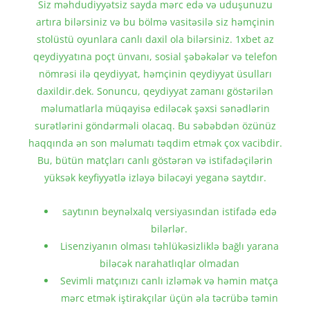
Siz məhdudiyyətsiz sayda mərc edə və uduşunuzu
artıra bilərsiniz və bu bölmə vasitəsilə siz həmçinin
stolüstü oyunlara canlı daxil ola bilərsiniz. 1xbet az
qeydiyyatına poçt ünvanı, sosial şəbəkələr və telefon
nömrəsi ilə qeydiyyat, həmçinin qeydiyyat üsulları
daxildir.dek. Sonuncu, qeydiyyat zamanı göstərilən
məlumatlarla müqayisə ediləcək şəxsi sənədlərin
surətlərini göndərməli olacaq. Bu səbəbdən özünüz
haqqında ən son məlumatı təqdim etmək çox vacibdir.
Bu, bütün matçları canlı göstərən və istifadəçilərin
yüksək keyfiyyətlə izləyə biləcəyi yeganə saytdır.
saytının beynəlxalq versiyasından istifadə edə
bilərlər.
Lisenziyanın olması təhlükəsizliklə bağlı yarana
biləcək narahatlıqlar olmadan
Sevimli matçınızı canlı izləmək və həmin matça
mərc etmək iştirakçılar üçün əla təcrübə təmin