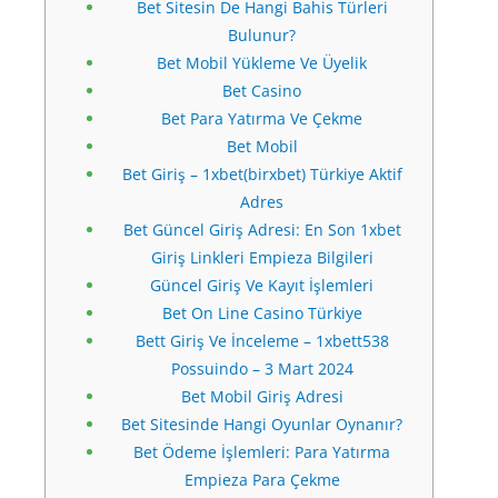
Bet Sitesin De Hangi Bahis Türleri
Bulunur?
Bet Mobil Yükleme Ve Üyelik
Bet Casino
Bet Para Yatırma Ve Çekme
Bet Mobil
Bet Giriş – 1xbet(birxbet) Türkiye Aktif
Adres
Bet Güncel Giriş Adresi: En Son 1xbet
Giriş Linkleri Empieza Bilgileri
Güncel Giriş Ve Kayıt İşlemleri
Bet On Line Casino Türkiye
Bett Giriş Ve İnceleme – 1xbett538
Possuindo – 3 Mart 2024
Bet Mobil Giriş Adresi
Bet Sitesinde Hangi Oyunlar Oynanır?
Bet Ödeme İşlemleri: Para Yatırma
Empieza Para Çekme