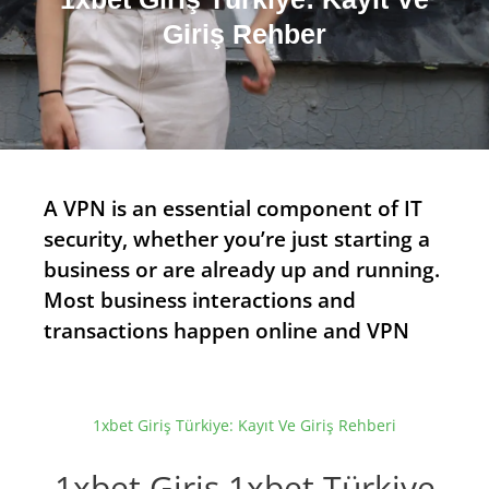
m
Giriş Rehber
A VPN is an essential component of IT
security, whether you’re just starting a
business or are already up and running.
Most business interactions and
transactions happen online and VPN
1xbet Giriş Türkiye: Kayıt Ve Giriş Rehberi
1xbet Giriş 1xbet Türkiye