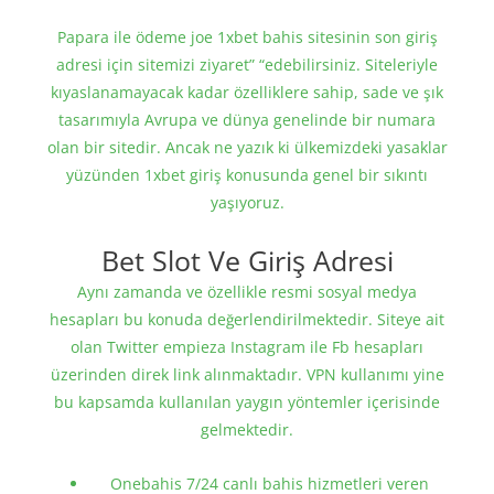
Papara ile ödeme joe 1xbet bahis sitesinin son giriş
adresi için sitemizi ziyaret” “edebilirsiniz. Siteleriyle
kıyaslanamayacak kadar özelliklere sahip, sade ve şık
tasarımıyla Avrupa ve dünya genelinde bir numara
olan bir sitedir. Ancak ne yazık ki ülkemizdeki yasaklar
yüzünden 1xbet giriş konusunda genel bir sıkıntı
yaşıyoruz.
Bet Slot Ve Giriş Adresi
Aynı zamanda ve özellikle resmi sosyal medya
hesapları bu konuda değerlendirilmektedir. Siteye ait
olan Twitter empieza Instagram ile Fb hesapları
üzerinden direk link alınmaktadır. VPN kullanımı yine
bu kapsamda kullanılan yaygın yöntemler içerisinde
gelmektedir.
Onebahis 7/24 canlı bahis hizmetleri veren