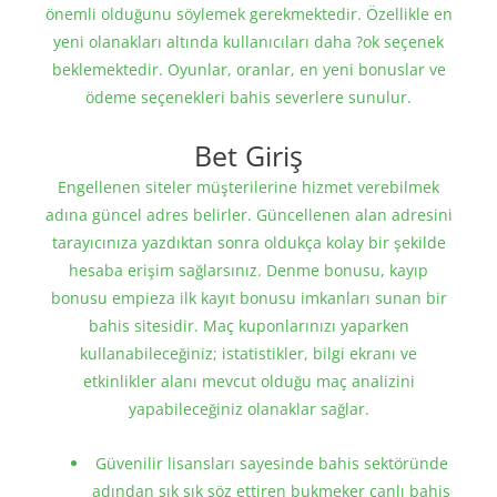
önemli olduğunu söylemek gerekmektedir. Özellikle en
yeni olanakları altında kullanıcıları daha ?ok seçenek
beklemektedir. Oyunlar, oranlar, en yeni bonuslar ve
ödeme seçenekleri bahis severlere sunulur.
Bet Giriş
Engellenen siteler müşterilerine hizmet verebilmek
adına güncel adres belirler. Güncellenen alan adresini
tarayıcınıza yazdıktan sonra oldukça kolay bir şekilde
hesaba erişim sağlarsınız. Denme bonusu, kayıp
bonusu empieza ilk kayıt bonusu imkanları sunan bir
bahis sitesidir. Maç kuponlarınızı yaparken
kullanabileceğiniz; istatistikler, bilgi ekranı ve
etkinlikler alanı mevcut olduğu maç analizini
yapabileceğiniz olanaklar sağlar.
Güvenilir lisansları sayesinde bahis sektöründe
adından sık sık söz ettiren bukmeker canlı bahis