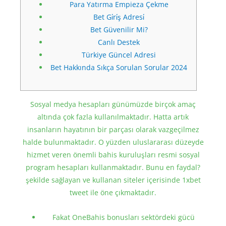
Para Yatırma Empieza Çekme
Bet Gi̇ri̇ş Adresi̇
Bet Güvenilir Mi?
Canlı Destek
Türkiye Güncel Adresi
Bet Hakkında Sıkça Sorulan Sorular 2024
Sosyal medya hesapları günümüzde birçok amaç
altında çok fazla kullanılmaktadır. Hatta artık
insanların hayatının bir parçası olarak vazgeçilmez
halde bulunmaktadır. O yüzden uluslararası düzeyde
hizmet veren önemli bahis kuruluşları resmi sosyal
program hesapları kullanmaktadır. Bunu en faydal?
şekilde sağlayan ve kullanan siteler içerisinde 1xbet
tweet ile öne çıkmaktadır.
Fakat OneBahis bonusları sektördeki gücü