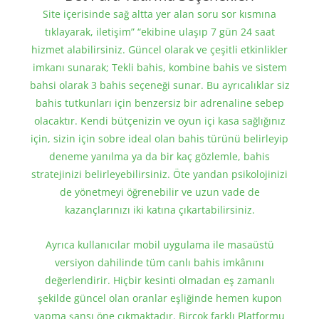
Site içerisinde sağ altta yer alan soru sor kısmına
tıklayarak, iletişim” “ekibine ulaşıp 7 gün 24 saat
hizmet alabilirsiniz. Güncel olarak ve çeşitli etkinlikler
imkanı sunarak; Tekli bahis, kombine bahis ve sistem
bahsi olarak 3 bahis seçeneği sunar. Bu ayrıcalıklar siz
bahis tutkunları için benzersiz bir adrenaline sebep
olacaktır. Kendi bütçenizin ve oyun içi kasa sağlığınız
için, sizin için sobre ideal olan bahis türünü belirleyip
deneme yanılma ya da bir kaç gözlemle, bahis
stratejinizi belirleyebilirsiniz. Öte yandan psikolojinizi
de yönetmeyi öğrenebilir ve uzun vade de
kazançlarınızı iki katına çıkartabilirsiniz.
Ayrıca kullanıcılar mobil uygulama ile masaüstü
versiyon dahilinde tüm canlı bahis imkânını
değerlendirir. Hiçbir kesinti olmadan eş zamanlı
şekilde güncel olan oranlar eşliğinde hemen kupon
yapma şansı öne çıkmaktadır. Birçok farklı Platformu