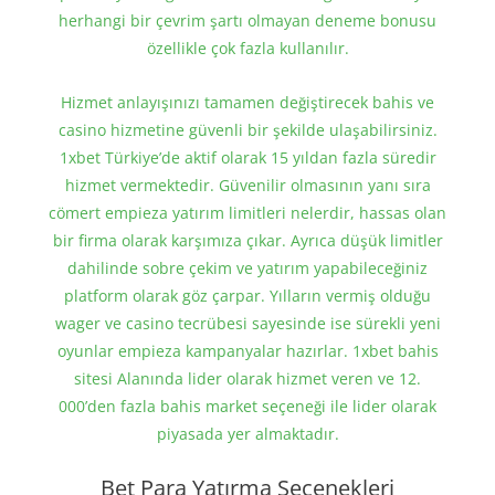
herhangi bir çevrim şartı olmayan deneme bonusu
özellikle çok fazla kullanılır.
Hizmet anlayışınızı tamamen değiştirecek bahis ve
casino hizmetine güvenli bir şekilde ulaşabilirsiniz.
1xbet Türkiye’de aktif olarak 15 yıldan fazla süredir
hizmet vermektedir. Güvenilir olmasının yanı sıra
cömert empieza yatırım limitleri nelerdir, hassas olan
bir firma olarak karşımıza çıkar. Ayrıca düşük limitler
dahilinde sobre çekim ve yatırım yapabileceğiniz
platform olarak göz çarpar. Yılların vermiş olduğu
wager ve casino tecrübesi sayesinde ise sürekli yeni
oyunlar empieza kampanyalar hazırlar. 1xbet bahis
sitesi Alanında lider olarak hizmet veren ve 12.
000’den fazla bahis market seçeneği ile lider olarak
piyasada yer almaktadır.
Bet Para Yatırma Seçenekleri