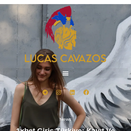
Skip
to
content
T
I
L
F
e
n
i
a
l
s
n
c
e
t
k
e
g
a
e
b
r
g
d
o
News
a
r
i
o
m
a
n
k
1xbet Giriş Türkiye: Kayıt Ve