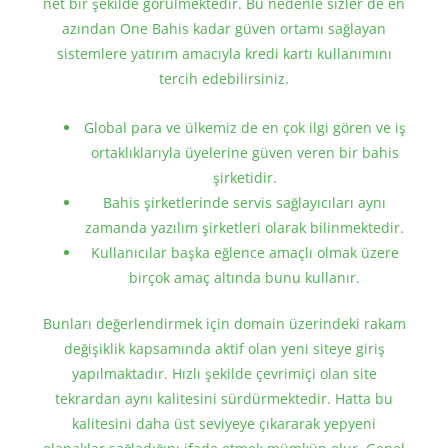
net bir şekilde görülmektedir. Bu nedenle sizler de en
azından One Bahis kadar güven ortamı sağlayan
sistemlere yatırım amacıyla kredi kartı kullanımını
tercih edebilirsiniz.
Global para ve ülkemiz de en çok ilgi gören ve iş
ortaklıklarıyla üyelerine güven veren bir bahis
şirketidir.
Bahis şirketlerinde servis sağlayıcıları aynı
zamanda yazılım şirketleri olarak bilinmektedir.
Kullanıcılar başka eğlence amaçlı olmak üzere
birçok amaç altında bunu kullanır.
Bunları değerlendirmek için domain üzerindeki rakam
değişiklik kapsamında aktif olan yeni siteye giriş
yapılmaktadır. Hızlı şekilde çevrimiçi olan site
tekrardan aynı kalitesini sürdürmektedir. Hatta bu
kalitesini daha üst seviyeye çıkararak yepyeni