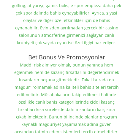
golfing, at yarışı, game, boks, e-spor empieza daha pek
çok spor dalında bahis oynayabilirler. Ayrıca, siyasi
olaylar ve diğer özel etkinlikler için de bahis
oynanabilir. Evinizden ayrılmadan gerçek bir casino
salonunun atmosferine girmenizi sağlayan canlı
krupiyeli çok sayıda oyun ise özel ilgiyi hak ediyor.
Bet Bonus Ve Promosyonlar
Maddi risk almıyor olmak, bunun yanında hem
eğlenmek hem de kazanç fırsatlarını değerlendirmek
insanların hoşuna gitmektedir. Fakat burada da
mağdur” “olmamak adına kaliteli bahis siteleri tercih
edilmelidir. Müsabakaların takip edilmesi halinde
özellikle canlı bahis kategorilerinde ciddi kazanç
fırsatları kısa sürelerde dahi insanların karşısına
çıkabilmektedir. Bunun bilincinde olanlar program
kaynaklı mağduriyet yaşamamak adına güven
açısından tatmin eden sistemleri tercih etmelidirler.