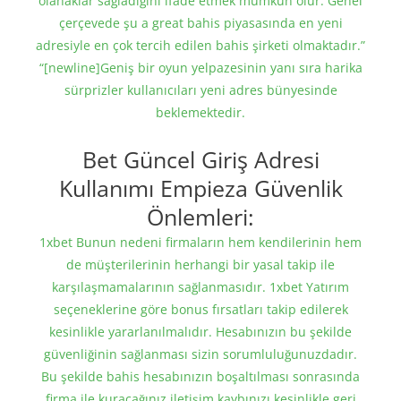
olanaklar sağladığını ifade etmek mümkün olur. Genel
çerçevede şu a great bahis piyasasında en yeni
adresiyle en çok tercih edilen bahis şirketi olmaktadır.”
“[newline]Geniş bir oyun yelpazesinin yanı sıra harika
sürprizler kullanıcıları yeni adres bünyesinde
beklemektedir.
Bet Güncel Giriş Adresi
Kullanımı Empieza Güvenlik
Önlemleri:
1xbet Bunun nedeni firmaların hem kendilerinin hem
de müşterilerinin herhangi bir yasal takip ile
karşılaşmamalarının sağlanmasıdır. 1xbet Yatırım
seçeneklerine göre bonus fırsatları takip edilerek
kesinlikle yararlanılmalıdır. Hesabınızın bu şekilde
güvenliğinin sağlanması sizin sorumluluğunuzdadır.
Bu şekilde bahis hesabınızın boşaltılması sonrasında
firma ile kuracağınız iletişim kaybınızı kesinlikle geri