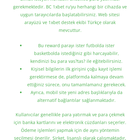
gerekmektedir. BC 1xbet ru’yu herhangi bir cihazda ve
uygun tarayıcılarda başlatabilirsiniz. Web sitesi
arayüzü ve 1xbet destek ekibi Türkçe olarak
mevcuttur.
Bu reward parayı ister futbolda ister
basketbolda istediğiniz gibi harcayabilir,
kendinizi bu para vas?tas? ile eğitebilirsiniz.
Kişisel bilgilerin ilk girişini çoğu kayıt işlemi
gerektirmese de, platformda kalmaya devam
ettiğiniz sürece, onu tamamlamanız gerekecek.
Ayrıca, mobil site yeni adres başlıklarıyla da
alternatif bağlantılar sağlanmaktadır.
Kullanıcılar genellikle para yatırmak ve para çekmek
için banka kartlarını ve elektronik cüzdanları seçerler.
Ödeme işlemleri yapmak için de aynı yöntemin
seçilmesi önerilir. Şirket, lisanslı olarak çalışmaktadır,