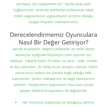
varmanız için mükemmel bir” “world wide web
bağlantısıdır. Android telefonları kullanarak 1xbet
mobil uygulamasını uygulamanın ücretsiz olduğu
Google Play’den indirebilirsiniz.
Derecelendirmemiz Oyunculara
Nasıl Bir Değer Getiriyor?
Gerçek krupiyeler, değerli jackpotlar ve nefes kesen
kazançlar eşliğinde büyüleyici canlı oyunlar sizi
bekliyor. 1xbet’te bahis fırsatları üç tane – tekli, sistem
ve düz sütundur. En kolay ve en anlaşılır olanlar, bahis
sonucunun sadece bir pazara bağlı olduğu tekli
bahislerdir. Zemin noktalarının ve kağıt talonlarının
süreleri, müşterilerin kuponlarını kısa süre içinde
işleyen elektronik kuponları ile değiştirildi.
Her hücrenin arkasında ne olduğunu tahmin