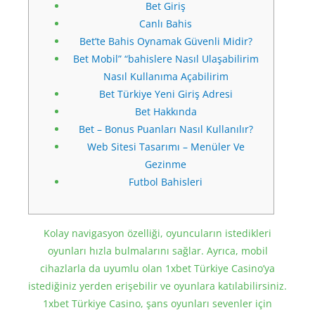
Bet Giriş
Canlı Bahis
Bet’te Bahis Oynamak Güvenli Midir?
Bet Mobil” “bahislere Nasıl Ulaşabilirim
Nasıl Kullanıma Açabilirim
Bet Türkiye Yeni Giriş Adresi
Bet Hakkında
Bet – Bonus Puanları Nasıl Kullanılır?
Web Sitesi Tasarımı – Menüler Ve
Gezinme
Futbol Bahisleri
Kolay navigasyon özelliği, oyuncuların istedikleri
oyunları hızla bulmalarını sağlar. Ayrıca, mobil
cihazlarla da uyumlu olan 1xbet Türkiye Casino’ya
istediğiniz yerden erişebilir ve oyunlara katılabilirsiniz.
1xbet Türkiye Casino, şans oyunları sevenler için