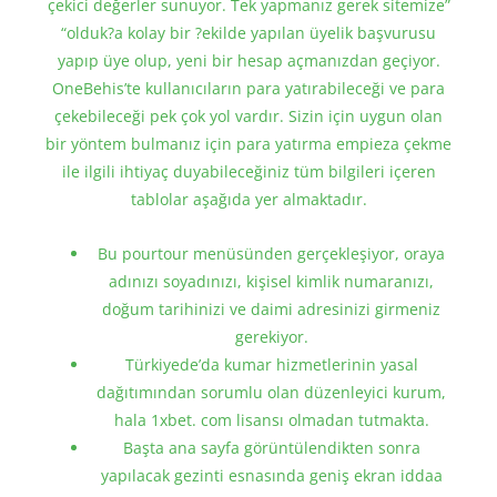
çekici değerler sunuyor. Tek yapmanız gerek sitemize”
“olduk?a kolay bir ?ekilde yapılan üyelik başvurusu
yapıp üye olup, yeni bir hesap açmanızdan geçiyor.
OneBehis’te kullanıcıların para yatırabileceği ve para
çekebileceği pek çok yol vardır. Sizin için uygun olan
bir yöntem bulmanız için para yatırma empieza çekme
ile ilgili ihtiyaç duyabileceğiniz tüm bilgileri içeren
tablolar aşağıda yer almaktadır.
Bu pourtour menüsünden gerçekleşiyor, oraya
adınızı soyadınızı, kişisel kimlik numaranızı,
doğum tarihinizi ve daimi adresinizi girmeniz
gerekiyor.
Türkiyede’da kumar hizmetlerinin yasal
dağıtımından sorumlu olan düzenleyici kurum,
hala 1xbet. com lisansı olmadan tutmakta.
Başta ana sayfa görüntülendikten sonra
yapılacak gezinti esnasında geniş ekran iddaa