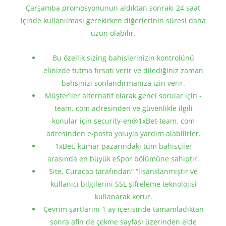
Çarşamba promosyonunun aldıktan sonraki 24 saat
içinde kullanılması gerekirken diğerlerinin süresi daha
uzun olabilir.
Bu özellik sizing bahislerinizin kontrolünü
elinizde tutma fırsatı verir ve dilediğiniz zaman
bahsinizi sonlandırmanıza izin verir.
Müşteriler alternatif olarak genel sorular için -
team. com adresinden ve güvenlikle ilgili
konular için security-en@1xBet-team. com
adresinden e-posta yoluyla yardım alabilirler.
1xBet, kumar pazarındaki tüm bahisçiler
arasında en büyük eSpor bölümüne sahiptir.
Site, Curacao tarafından” “lisanslanmıştır ve
kullanıcı bilgilerini SSL şifreleme teknolojisi
kullanarak korur.
Çevrim şartlarını 1 ay içerisinde tamamladıktan
sonra afin de çekme sayfası üzerinden elde