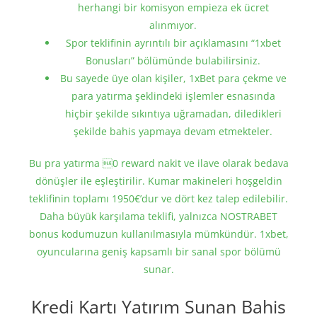
herhangi bir komisyon empieza ek ücret
alınmıyor.
Spor teklifinin ayrıntılı bir açıklamasını “1xbet
Bonusları” bölümünde bulabilirsiniz.
Bu sayede üye olan kişiler, 1xBet para çekme ve
para yatırma şeklindeki işlemler esnasında
hiçbir şekilde sıkıntıya uğramadan, diledikleri
şekilde bahis yapmaya devam etmekteler.
Bu pra yatırma 0 reward nakit ve ilave olarak bedava
dönüşler ile eşleştirilir. Kumar makineleri hoşgeldin
teklifinin toplamı 1950€’dur ve dört kez talep edilebilir.
Daha büyük karşılama teklifi, yalnızca NOSTRABET
bonus kodumuzun kullanılmasıyla mümkündür. 1xbet,
oyuncularına geniş kapsamlı bir sanal spor bölümü
sunar.
Kredi Kartı Yatırım Sunan Bahis