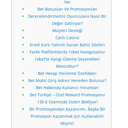
Var
Bet Bonusları Ve Promosyonları
Derecelendirmemiz Oyunculara Nasıl Bir
Değer Getiriyor?
Müşteri Desteği
Canlı Casino
Kredi Kartı Yatırım Sunan Bahis Siteleri
Farklı Platformlarda 1xbet Navigasyonu
1xbet’te Hangi Ödeme Seçenekleri
Mevcuttur?”
Bet Hesap Yenileme Özellikleri
Bet Mobil Giriş Adresi Nereden Bulunur?
Bet Hakkında Kullanıcı Yorumları
Bet Türkiye – Özel Reward Promosyonu
130 € Sitemizde Sizleri Bekliyor!
Bir Promosyondan Kazancımı, Başka Bir
Promosyon Kazanmak Için Kullanabilir
Miyim?