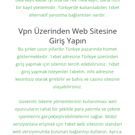
bir kayıt yöntemidir. Türkiye’de kullanılabilen 1xbet
alternatif yansıtma bağlantıları vardır.
Vpn Üzerinden Web Sitesine
Giriş Yapın
Bu şirket uzun yıllardır Türkiye pazarında hizmet
göstermektedir. 1xbet adresine Türkiye üzerinden
giriş yapmak için sitemizi tercih edebilirsiniz. 1xbet
giriş yapmak isteyenler 1xbetm. info adresine
kesintisiz olarak girebilir ve bahis ve casino sitesine
ulaşabilirsiniz.
Güvenilir ödeme yöntemlerinin kullanılması weil
oyuncuların rahat bir şekilde para yatırma ve çekme
işlemlerini gerçekleştirebilmelerini sağlar. Mobil
versiyonlara erişmek için 1xbet web sitesinin standart
web versiyonunda bulunan bağlantıyı kullanın. Ayrıca,