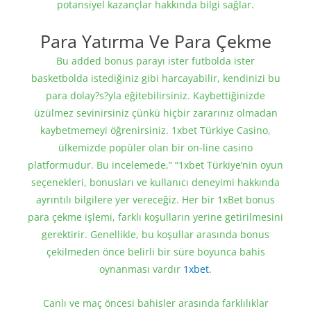
potansiyel kazançlar hakkında bilgi sağlar.
Para Yatırma Ve Para Çekme
Bu added bonus parayı ister futbolda ister
basketbolda istediğiniz gibi harcayabilir, kendinizi bu
para dolay?s?yla eğitebilirsiniz. Kaybettiğinizde
üzülmez sevinirsiniz çünkü hiçbir zararınız olmadan
kaybetmemeyi öğrenirsiniz. 1xbet Türkiye Casino,
ülkemizde popüler olan bir on-line casino
platformudur. Bu incelemede,” “1xbet Türkiye’nin oyun
seçenekleri, bonusları ve kullanıcı deneyimi hakkında
ayrıntılı bilgilere yer vereceğiz. Her bir 1xBet bonus
para çekme işlemi, farklı koşulların yerine getirilmesini
gerektirir. Genellikle, bu koşullar arasında bonus
çekilmeden önce belirli bir süre boyunca bahis
oynanması vardır
1xbet
.
Canlı ve maç öncesi bahisler arasında farklılıklar