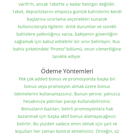
varifr?n, ancak 1xbet’te u kadar belirgin değildir.
1xbet, depozitolarını empieza günlük bahislerini kendi
başlarına sınırlama seçenekleri sunarak
kullanıcılarıyla ilgilenir. Anlık durumlar ve sürekli
bahislere yatkınlığınız varsa, bakiyenin güvenliğini
sağlamak için kabul edilebilir bir sınır belirleyin. Rus
bahis şirketindeki ’’Promo’’ bölümü, onun cömertliğine
tanıklık ediyor.
Ödeme Yöntemleri
Pek çok added bonus ve promosyonda başka bir
bonus veya promosyon almak üzere bonus
ödemelerini kullanamazsınız. Bunun yerine, yalnızca
hesabınıza yatırılan parayı kullanabilirsiniz.
Bonusların bazıları, belirli promosyonlara hak
kazanmak için başka aktif bonus alamayacağınızı
belirtir. Bu yüzden sadece emin olmak için şart ve
koşulları her zaman kontrol etmelisiniz. Örneğin, x2