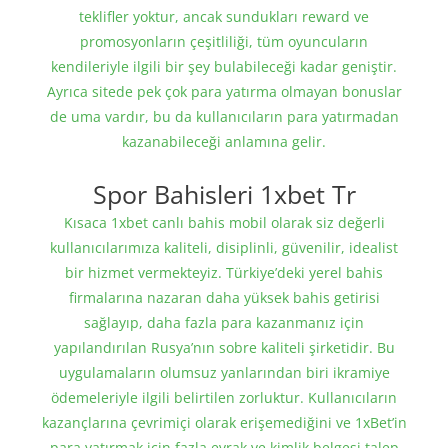
teklifler yoktur, ancak sundukları reward ve
promosyonların çeşitliliği, tüm oyuncuların
kendileriyle ilgili bir şey bulabileceği kadar geniştir.
Ayrıca sitede pek çok para yatırma olmayan bonuslar
de uma vardır, bu da kullanıcıların para yatırmadan
kazanabileceği anlamına gelir.
Spor Bahisleri 1xbet Tr
Kısaca 1xbet canlı bahis mobil olarak siz değerli
kullanıcılarımıza kaliteli, disiplinli, güvenilir, idealist
bir hizmet vermekteyiz. Türkiye’deki yerel bahis
firmalarına nazaran daha yüksek bahis getirisi
sağlayıp, daha fazla para kazanmanız için
yapılandırılan Rusya’nın sobre kaliteli şirketidir. Bu
uygulamaların olumsuz yanlarından biri ikramiye
ödemeleriyle ilgili belirtilen zorluktur. Kullanıcıların
kazançlarına çevrimiçi olarak erişemediğini ve 1xBet’in
para yatırmak için fazla evrak ve kimlik belgesi talep