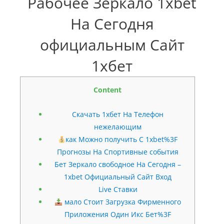
Рабочее Зеркало 1xbet
На Сегодня
официальным Сайт
1хбет
Content
Скачать 1хбет На Телефон
нежелающим
как Можно получить С 1xbet%3F
Прогнозы На Спортивные события
Бет Зеркало свободное На Сегодня –
1xbet Официальный Сайт Вход
Live Ставки
мало Стоит Загрузка Фирменного
Приложения Один Икс Бет%3F