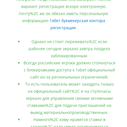
вариант регистрации вскоре электронную
почту%2C же он обязан иметь персональную
информацию
1хбет букмекерская контора
регистрация
.
Однако не стоит переживать%2C если
рабочее сегодня зеркало завтра полдела
заблокированным.
Всегда российские игроки должно столкнуться
с блокировками доступа к 1xbet официальный
сайт из-за региональных ограничений.
То есть пользователь может заходить только
на официальный сайт%2C и на стулочасы
зеркало для управления своими активными
ставками%2C для подачи приглашений на
вывод материальнопроизводственных.
Намного%2C кому нравятся ставки в
казино%2C надо смело активироваться