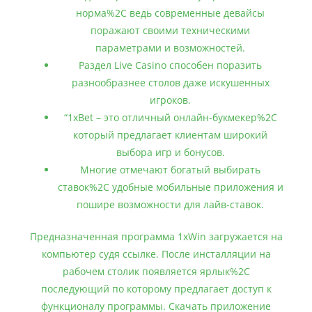
норма%2C ведь современные девайсы
поражают своими техническими
параметрами и возможностей.
Раздел Live Casino способен поразить
разнообразнее столов даже искушенных
игроков.
“1xBet – это отличный онлайн-букмекер%2C
который предлагает клиентам широкий
выбора игр и бонусов.
Многие отмечают богатый выбирать
ставок%2C удобные мобильные приложения и
пошире возможности для лайв-ставок.
Предназначенная программа 1xWin загружается на
компьютер судя ссылке. После инсталляции на
рабочем столик появляется ярлык%2C
последующий по которому предлагает доступ к
функционалу программы. Скачать приложение