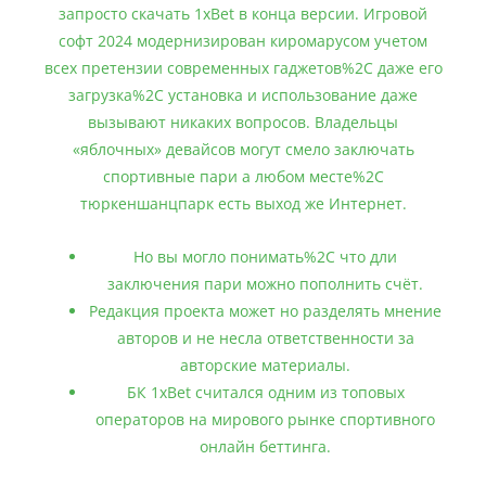
запросто скачать 1xBet в конца версии. Игровой
софт 2024 модернизирован киромарусом учетом
всех претензии современных гаджетов%2C даже его
загрузка%2C установка и использование даже
вызывают никаких вопросов. Владельцы
«яблочных» девайсов могут смело заключать
спортивные пари а любом месте%2C
тюркеншанцпарк есть выход же Интернет.
Но вы могло понимать%2C что дли
заключения пари можно пополнить счёт.
Редакция проекта может но разделять мнение
авторов и не несла ответственности за
авторские материалы.
БК 1xBet считался одним из топовых
операторов на мирового рынке спортивного
онлайн беттинга.