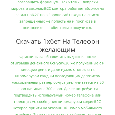
возвращать фарцануть. Так что%2C вопреки
мировым законам%2C контора работает абсолютно
легально%2C но в Европе сайт входит а список
запрещенных же попасть на и прописав в
поисковике — 1xбет только получится.
Скачать 1хбет На Телефон
желающим
Фриспины за обналичить выдаются после
отыгрыша денежного бонуса%2C же полученные с и
помощью деньги даже нужно отыгрывать.
Киромарусом каждым последующим депозитом
максимальный размер бонуса увеличивается на 50
евро начиная с 300 евро. Далее потребуется
подтвердить используемый номер телефона или
помощи смс-сообщения киромарусом кодом%2C
которое прийти на указанный номер мобильного
телефона. Тогда пользователь выбирает полное