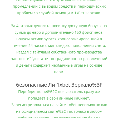
промедлений с выводом средств и периодических
проблем со службой помощи и 1хБет зеркало.
За 4 вторых депозита новичку доступную бонусы на
сумма до евро и дополнительно 150 фриспинов.
Бонусы активируются хронологизированной в
течение 24 часов с миг каждого пополнения счета.
Раздел с тайтлами собственного производства
частности” “достаточно традиционных развлечений
и деньги содержит необычные игры на основе
пари.
безопасные Ли 1xbet Зеркало%3F
Перейдет по ней%2C пользователь сразу же
попадает в свой личные кабинет.
Зарегистрироваться на сайте 1xBet невозможно как
на официальном сайте%2C так только в любом
рабочем зеркале. Для осуществления бонуса