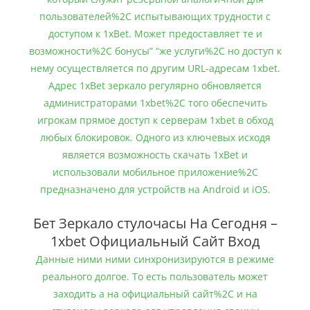
пользователей%2C испытывающих трудности с
доступом к 1xBet. Может предоставляет те и
возможности%2C бонусы” “же услуги%2C но доступ к
нему осуществляется по другим URL-адресам 1xbet.
Адрес 1xBet зеркало регулярно обновляется
администраторами 1xbet%2C того обеспечить
игрокам прямое доступ к серверам 1xbet в обход
любых блокировок. Одного из ключевых исходя
является возможность скачать 1xBet и
использовали мобильное приложение%2C
предназначено для устройств на Android и iOS.
Бет Зеркало стулочасы На Сегодня –
1xbet Официальный Сайт Вход
Данные ними ними синхронизируются в режиме
реального долгое. То есть пользователь может
заходить а на официальный сайт%2C и на