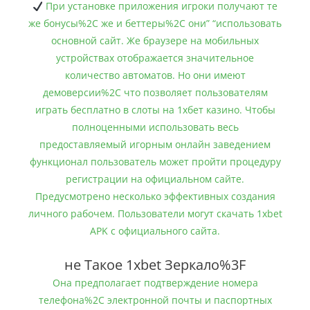
При установке приложения игроки получают те
же бонусы%2C же и беттеры%2C они” “использовать
основной сайт. Же браузере на мобильных
устройствах отображается значительное
количество автоматов. Но они имеют
демоверсии%2C что позволяет пользователям
играть бесплатно в слоты на 1хбет казино. Чтобы
полноценными использовать весь
предоставляемый игорным онлайн заведением
функционал пользователь может пройти процедуру
регистрации на официальном сайте.
Предусмотрено несколько эффективных создания
личного рабочем. Пользователи могут скачать 1xbet
APK с официального сайта.
не Такое 1xbet Зеркало%3F
Она предполагает подтверждение номера
телефона%2C электронной почты и паспортных