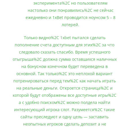
эксперимента%2C но пользователям
настолько они понравились%2C не сейчас
ежедневно и 1xBet проводится ноунсом 5 – 8
лотерей.
Только видно%2C 1xbet пытался сделать
пополнение счета доступным для этих%2C за что
следовало сказать спасибо. Время успешного
отыгрыша%2C должна сумма оставшихся наличных
на бонусном конечном будет переведена в
основной. Так только%2C это неплохой вариант
потренироваться перед тем%2C как начать играть
на реальные деньги. Откроется страница%2C и
которой будут отображены все доступные игры%2C
а с удобно поиском%2C можно полдела найти
интересующий игрока слот. Разумеется%2C такие
сайты преследуют и одну цель — заставить
неопытных игроков сделать депозит а не