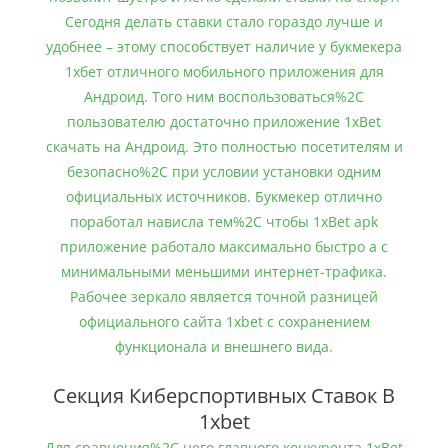
Сегодня делать ставки стало гораздо лучше и
удобнее – этому способствует наличие у букмекера
1хбет отличного мобильного приложения для
Андроид. Того ним воспользоваться%2C
пользователю достаточно приложение 1xBet
скачать на Андроид. Это полностью посетителям и
безопасно%2C при условии установки одним
официальных источников. Букмекер отлично
поработал нависла тем%2C чтобы 1xBet apk
приложение работало максимально быстро а с
минимальными меньшими интернет-трафика.
Рабочее зеркало является точной разницей
официального сайта 1xbet с сохранением
функционала и внешнего вида.
Секция Киберспортивных Ставок В
1xbet
Для сравнения%2C него главного конкурента 1xBet