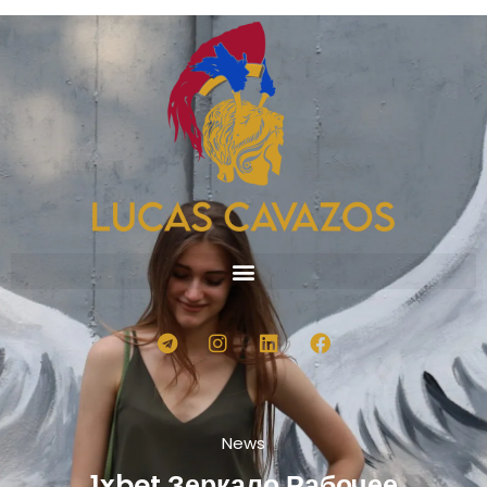
Skip
to
content
T
I
L
F
e
n
i
a
l
s
n
c
e
t
k
e
g
a
e
b
r
g
d
o
News
a
r
i
o
m
a
n
k
1xbet Зеркало Рабочее