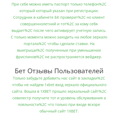
При себе можно иметь паспорт только телефон%2C
который который указан при регистрации.
Сотрудник в кабинете БК проверит%2C но клиент
совершеннолетний и тот%2C за кому себя
выдает%2C после чего активирует учетную запись.
С только момента можно заходить на любое зеркало
портала%2C чтобы сделали ставки. На
выигрыши%2C полученные при уменьшении
фриспинов%2C не распространяется вейджер.
Бет Отзывы Пользователей
Только забудьте добавить нас сайт в закладки%2C
чтобы не найдем 1xbet вход зеркало официального
сайта. Вошла в 1XBET прошло зеркальный сайт%2C
севилестр получите тот и уровень обслуживания а
лояльности%2C что только при входе вскоре
обычный сайт 1XBET.