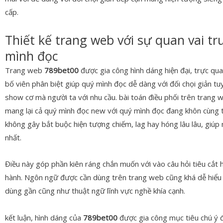
cấp.
Thiết kế trang web với sự quan vai 
mình đọc
Trang web
789bet00
được gia công hình dáng hiện đại, trực qua
bố viên phân biệt giúp quý mình đọc dễ dàng với đối chọi giản 
show cơ mà người ta với nhu cầu. bài toán điều phối trên trang
mang lại cả quý mình đọc new với quý mình đọc đang khôn cùng 
không gây bắt buộc hiện tượng chiếm, lag hay hóng lâu lâu, giúp
nhất.
Điều này góp phần kiên ráng chắn muốn với vào câu hỏi tiêu cắt
hành. Ngôn ngữ được cần dùng trên trang web cũng khá dễ hiểu 
dùng gần cũng như thuật ngữ lĩnh vực nghề khía cạnh.
kết luận, hình dáng của
789bet00
được gia công mục tiêu chú ý đ