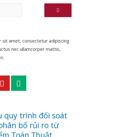
 sit amet, consectetur adipiscing
, luctus nec ullamcorper mattis,
o.
Y
M
o
e
u
d
t
i
u
u
 quy trình đối soát
b
m
e
phân bổ rủi ro từ
iểm Toán Thuật