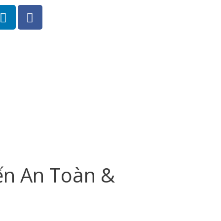
L
F
i
a
n
c
k
e
e
b
d
o
i
o
n
k
ến An Toàn &