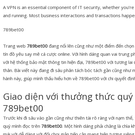
A VPN is an essential component of IT security, whether you’re 
and running. Most business interactions and transactions happ
789bet00
Trang web
789bet00
đang nổi lên cũng như một điểm đến chọn 
tín đồ yêu say mê cá cược online. Với hình dáng quan vai trun
với hệ thống bảo mật thông tin hiện đại, 789bet00 với tương lai
thân. Bài viết này đang đi sâu phân tách bóc tách gần cũng như 
hành này, giúp mình thấu hiểu hơn về 789bet00 với chi quyết địn
Giao diện với thưởng thức quý
789bet00
Trước khi đi sâu vào gần cũng như thiên tài rõ ràng với nạm thể
quý mình đọc trên
789bet00
. Một hình dáng phải chăng là chìa 
mái với dễ dàng với đối chọi giản tiếp cận mang hiện tượng siê