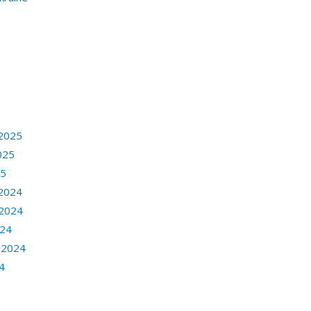
6
2025
025
25
2024
2024
024
 2024
4