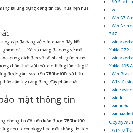
180 Slottic
ang lại ứng dụng đáng tin cậy, hứa hẹn hứa
1w
1Win AZ Ca
1Win Azerba
hác
767
cung cấp đa dạng vẻ mặt quanh đấy kiểu
1win Azerba
s, game bài,… Xổ số mang đa dạng vẻ mặt
Yukle 272 –
 loại dung dịch đến xổ số nhanh, giúp mình
1win Azerba
ợng chân thực với thời dịp thắng lớn cũng là
Yukle 405 A
cũng được gắn vào trên
789bet00
, sở hữu
1Win Brasil
 thân cận tuy ráng đang đầy phấn chấn.
1WIN Casino
1win casino
bảo mật thông tin
1win fr
1win India
1win Nadir 
ung phong tín đồ luôn luôn được
789bet00
Qeydiyyat 
 cũng như technology bảo mật thông tin tiên
1WIN Offici