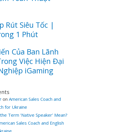
 Rút Siêu Tốc |
rong 1 Phút
iến Của Ban Lãnh
rong Việc Hiện Đại
Nghiệp iGaming
ents
r
on
American Sales Coach and
ch for Ukraine
the Term ‘Native Speaker’ Mean?
merican Sales Coach and English
kraine