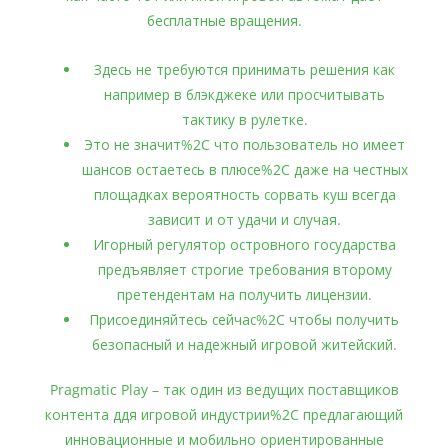
бесплатные вращения.
Здесь не требуются принимать решения как
например в блэкджеке или просчитывать
тактику в рулетке.
Это не значит%2C что пользователь но имеет
шансов остаетесь в плюсе%2C даже на честных
площадках вероятность сорвать куш всегда
зависит и от удачи и случая.
Игорный регулятор островного государства
предъявляет строгие требования второму
претендентам на получить лицензии.
Присоединяйтесь сейчас%2C чтобы получить
безопасный и надежный игровой житейский.
Pragmatic Play – так один из ведущих поставщиков
контента ддя игровой индустрии%2C предлагающий
инновационные и мобильно ориентированные