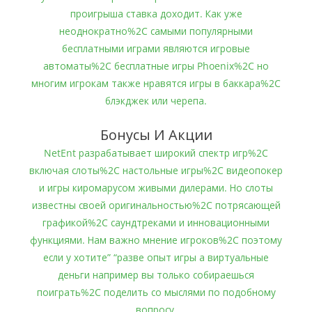
проигрыша ставка доходит. Как уже
неоднократно%2C самыми популярными
бесплатными играми являются игровые
автоматы%2C бесплатные игры Phoenix%2C но
многим игрокам также нравятся игры в баккара%2C
блэкджек или черепа.
Бонусы И Акции
NetEnt разрабатывает широкий спектр игр%2C
включая слоты%2C настольные игры%2C видеопокер
и игры киромарусом живыми дилерами. Но слоты
известны своей оригинальностью%2C потрясающей
графикой%2C саундтреками и инновационными
функциями. Нам важно мнение игроков%2C поэтому
если у хотите” “разве опыт игры а виртуальные
деньги например вы только собираешься
поиграть%2C поделить со мыслями по подобному
вопросу.