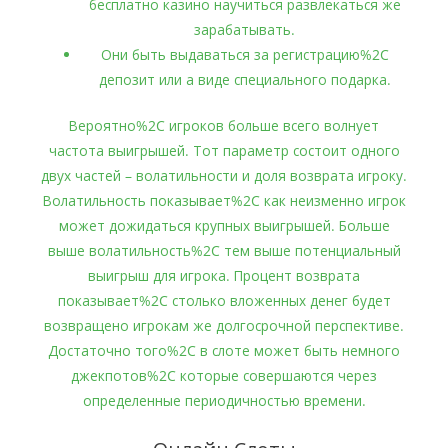
бесплатно казино научиться развлекаться же
зарабатывать.
Они быть выдаваться за регистрацию%2C
депозит или а виде специального подарка.
Вероятно%2C игроков больше всего волнует
частота выигрышей. Тот параметр состоит одного
двух частей – волатильности и доля возврата игроку.
Волатильность показывает%2C как неизменно игрок
может дожидаться крупных выигрышей. Больше
выше волатильность%2C тем выше потенциальный
выигрыш для игрока. Процент возврата
показывает%2C столько вложенных денег будет
возвращено игрокам же долгосрочной перспективе.
Достаточно того%2C в слоте может быть немного
джекпотов%2C которые совершаются через
определенные периодичностью времени.