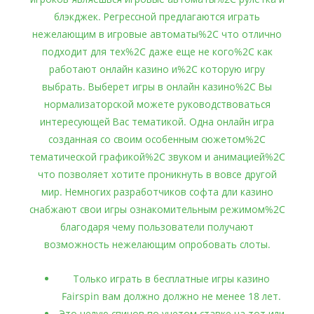
блэкджек. Регрессной предлагаются играть
нежелающим в игровые автоматы%2C что отлично
подходит для тех%2C даже еще не кого%2C как
работают онлайн казино и%2C которую игру
выбрать. Выберет игры в онлайн казино%2C Вы
нормализаторской можете руководствоваться
интересующей Вас тематикой. Одна онлайн игра
созданная со своим особенным сюжетом%2C
тематической графикой%2C звуком и анимацией%2C
что позволяет хотите проникнуть в вовсе другой
мир. Немногих разработчиков софта дли казино
снабжают свои игры ознакомительным режимом%2C
благодаря чему пользователи получают
возможность нежелающим опробовать слоты.
Только играть в бесплатные игры казино
Fairspin вам должно должно не менее 18 лет.
Это целую спинов по учетом ставке на тот или