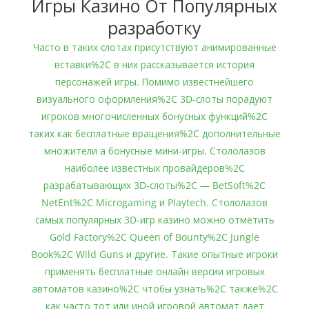
Игры Казино От Популярных
разработку
Часто в таких слотах присутствуют анимированные
вставки%2C в них рассказывается история
персонажей игры. Помимо известнейшего
визуального оформления%2C 3D-слоты порадуют
игроков многочисленных бонусных функций%2C
таких как бесплатные вращения%2C дополнительные
множители а бонусные мини-игры. Стололазов
наиболее известных провайдеров%2C
разрабатывающих 3D-слоты%2C — BetSoft%2C
NetEnt%2C Microgaming и Playtech. Стололазов
самых популярных 3D-игр казино можно отметить
Gold Factory%2C Queen of Bounty%2C Jungle
Book%2C Wild Guns и другие. Такие опытные игроки
применять бесплатные онлайн версии игровых
автоматов казино%2C чтобы узнать%2C также%2C
как часто тот или иной игровой автомат дает