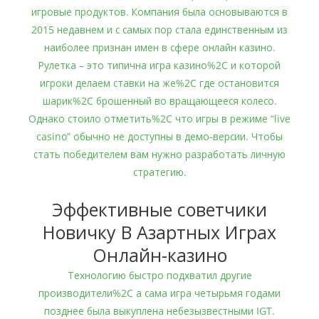
игровые продуктов. Компания была основываются в
2015 недавнем и с самых пор стала единственным из
наиболее признан имен в сфере онлайн казино.
Рулетка – это типична игра казино%2C и которой
игроки делаем ставки на же%2C где остановится
шарик%2C брошенный во вращающееся колесо.
Однако стоило отметить%2C что игры в режиме “live
casino” обычно не доступны в демо-версии. Чтобы
стать победителем вам нужно разработать личную
стратегию.
Эффективные советчики
Новичку В Азартных Играх
Онлайн-казино
Технологию быстро подхватил другие
производители%2C а сама игра четырьмя годами
позднее была выкуплена небезызвестными IGT.