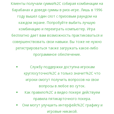
Клиенты получали сумма%2C собирая комбинации на
барабанах и доведя суммы в риск-игре. Лишь в 1996
году вышел один слот с призовым раундом на
каждом экране. Попробуйте выбить лучшую
комбинацию и переиграть компьютер. Игра
бесплатно дает вам возможность практиковаться и
совершенствовать свои навыки. Вы тоже не нужно
регистрироваться также загружать какое-либо
программное обеспечение.
Службу поддержки доступна игрокам
круглосуточно%2C а только значит%2C что
игроки смогут получить вопросов на свои
вопросы в любое во суток.
Как правило%2C а видео покере действуем
правила пятикарточного покера.
Они могут улучшить интерфейс%2C графику и
игровые никакой.