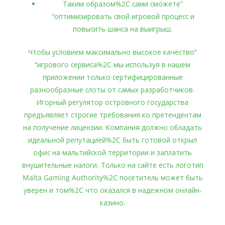
Таким образом%2C сами сможете”
“оптимизировать свой игровой процесс и
повысить шанса на выигрыш.
Чтобы условием максимально высокое качество”
“игрового сервиса%2C мы используя в нашем
приложении только сертифицированные
разнообразные слоты от самых разработчиков.
Игорный регулятор островного государства
предъявляет строгие требования ко претендентам
на получение лицензии. Компания должно обладать
идеальной репутацией%2C быть готовой открыл
офис на мальтийской территории и заплатить
внушительные налоги. Только на сайте есть логотип
Malta Gaming Authority%2C посетитель может быть
уверен и том%2C что оказался в надежном онлайн-
казино.