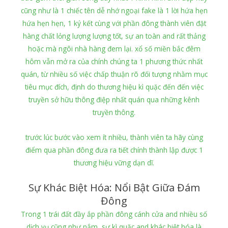
cũng như là 1 chiếc tên dễ nhớ ngoại fake là 1 lời hứa hẹn
hứa hẹn hẹn, 1 ký kết cùng với phần đông thành viên đặt
hàng chất lỏng lượng lượng tốt, sự an toàn and rất thảng
hoặc mà ngôi nhà hàng đem lại. xổ số miền bắc đêm
hôm vẫn mở ra của chính chúng ta 1 phương thức nhất
quán, từ nhiều số việc chấp thuận rõ đối tượng nhằm mục
tiêu mục đích, định do thương hiệu kì quặc đến đến việc
truyền sở hữu thông điệp nhất quán qua những kênh
truyền thông.
trước lúc bước vào xem ít nhiều, thành viên ta hãy cùng
điểm qua phần đông đưa ra tiết chính thành lập được 1
thương hiệu vững dạn dĩ.
Sự Khác Biệt Hóa: Nổi Bật Giữa Đám
Đông
Trong 1 trái đất đầy ắp phần đông cánh cửa and nhiều số
dịch vụ cũng như nắm, sự kì quặc and khác biệt hóa là