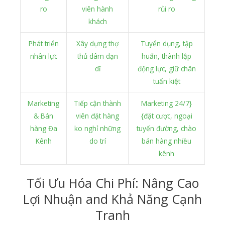
ro
viên hành
rủi ro
khách
Phát triển
Xây dựng thợ
Tuyển dụng, tập
nhân lực
thủ dâm dạn
huấn, thành lập
dĩ
động lực, giữ chân
tuấn kiệt
Marketing
Tiếp cận thành
Marketing 24/7}
& Bán
viên đặt hàng
{đặt cược, ngoại
hàng Đa
ko nghỉ những
tuyến đường, chào
Kênh
do trí
bán hàng nhiều
kênh
Tối Ưu Hóa Chi Phí: Nâng Cao
Lợi Nhuận and Khả Năng Cạnh
Tranh