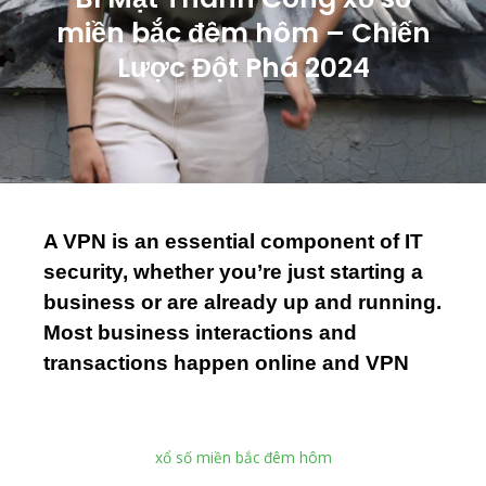
m
miền bắc đêm hôm – Chiến
Lược Đột Phá 2024
A VPN is an essential component of IT
security, whether you’re just starting a
business or are already up and running.
Most business interactions and
transactions happen online and VPN
xổ số miền bắc đêm hôm