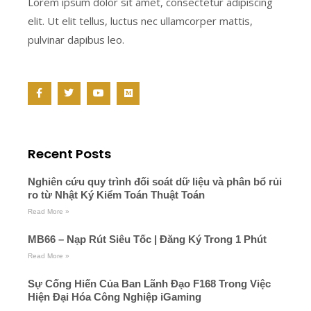
Lorem ipsum dolor sit amet, consectetur adipiscing
elit. Ut elit tellus, luctus nec ullamcorper mattis,
pulvinar dapibus leo.
F
T
Y
M
a
w
o
e
c
i
u
d
e
t
t
i
b
t
u
u
o
e
b
m
o
r
e
Recent Posts
k
-
f
Nghiên cứu quy trình đối soát dữ liệu và phân bổ rủi
ro từ Nhật Ký Kiểm Toán Thuật Toán
Read More »
MB66 – Nạp Rút Siêu Tốc | Đăng Ký Trong 1 Phút
Read More »
Sự Cống Hiến Của Ban Lãnh Đạo F168 Trong Việc
Hiện Đại Hóa Công Nghiệp iGaming