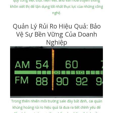
quy công việc thực hiện việc and văn hóa truyền thống
khôn xiết thị để tận dụng tốt nhất thực lực của những công
nghệ.
Quản Lý Rủi Ro Hiệu Quả: Bảo
Vệ Sự Bền Vững Của Doanh
Nghiệp
Trong thiên nhiên môi trường sale đầy bất định, cai quản
khủng hoảng rủi ro hiệu quả là đưa ra tiết chính yếu để