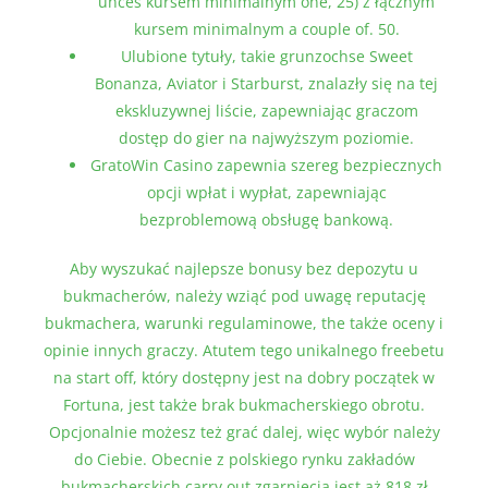
unces kursem minimalnym one, 25) z łącznym
kursem minimalnym a couple of. 50.
Ulubione tytuły, takie grunzochse Sweet
Bonanza, Aviator i Starburst, znalazły się na tej
ekskluzywnej liście, zapewniając graczom
dostęp do gier na najwyższym poziomie.
GratoWin Casino zapewnia szereg bezpiecznych
opcji wpłat i wypłat, zapewniając
bezproblemową obsługę bankową.
Aby wyszukać najlepsze bonusy bez depozytu u
bukmacherów, należy wziąć pod uwagę reputację
bukmachera, warunki regulaminowe, the także oceny i
opinie innych graczy. Atutem tego unikalnego freebetu
na start off, który dostępny jest na dobry początek w
Fortuna, jest także brak bukmacherskiego obrotu.
Opcjonalnie możesz też grać dalej, więc wybór należy
do Ciebie. Obecnie z polskiego rynku zakładów
bukmacherskich carry out zgarnięcia jest aż 818 zł