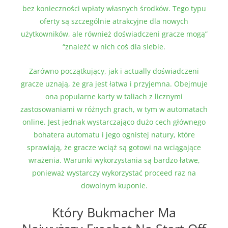
bez konieczności wpłaty własnych środków. Tego typu
oferty są szczególnie atrakcyjne dla nowych
użytkowników, ale również doświadczeni gracze mogą”
“znaleźć w nich coś dla siebie.
Zarówno początkujący, jak i actually doświadczeni
gracze uznają, że gra jest łatwa i przyjemna. Obejmuje
ona popularne karty w taliach z licznymi
zastosowaniami w różnych grach, w tym w automatach
online. Jest jednak wystarczająco dużo cech głównego
bohatera automatu i jego ognistej natury, które
sprawiają, że gracze wciąż są gotowi na wciągające
wrażenia. Warunki wykorzystania są bardzo łatwe,
ponieważ wystarczy wykorzystać proceed raz na
dowolnym kuponie.
Który Bukmacher Ma