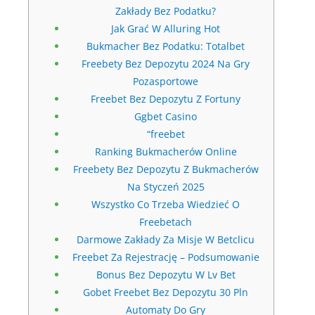
Zakłady Bez Podatku?
Jak Grać W Alluring Hot
Bukmacher Bez Podatku: Totalbet
Freebety Bez Depozytu 2024 Na Gry
Pozasportowe
Freebet Bez Depozytu Z Fortuny
Ggbet Casino
“freebet
Ranking Bukmacherów Online
Freebety Bez Depozytu Z Bukmacherów
Na Styczeń 2025
Wszystko Co Trzeba Wiedzieć O
Freebetach
Darmowe Zakłady Za Misje W Betclicu
Freebet Za Rejestrację – Podsumowanie
Bonus Bez Depozytu W Lv Bet
Gobet Freebet Bez Depozytu 30 Pln
Automaty Do Gry