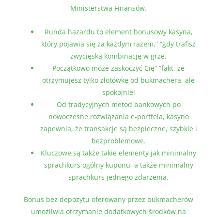
Ministerstwa Finansów.
Runda hazardu to element bonusowy kasyna,
który pojawia się za każdym razem,” “gdy trafisz
zwycięską kombinację w grze.
Początkowo może zaskoczyć Cię” “fakt, że
otrzymujesz tylko złotówkę od bukmachera, ale
spokojnie!
Od tradycyjnych metod bankowych po
nowoczesne rozwiązania e-portfela, kasyno
zapewnia, że transakcje są bezpieczne, szybkie i
bezproblemowe.
Kluczowe są także takie elementy jak minimalny
sprachkurs ogólny kuponu, a także minimalny
sprachkurs jednego zdarzenia.
Bonus bez depozytu oferowany przez bukmacherów
umożliwia otrzymanie dodatkowych środków na