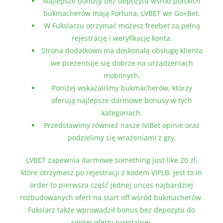
Najlepsze bonusy bez depozytu wśród polskich
bukmacherów mają Fortuna, LVBET we Go+Bet.
W Fuksiarzu otrzymać możesz freebet za pełną
rejestrację i weryfikację konta.
Strona dodatkowo ma doskonałą obsługę klienta
we prezentuje się dobrze na urządzeniach
mobilnych.
Poniżej wskazaliśmy bukmacherów, którzy
oferują najlepsze darmowe bonusy w tych
kategoriach.
Przedstawimy również nasze IviBet opinie oraz
podzielimy się wrażeniami z gry.
LVBET zapewnia darmowe something just like 20 zł,
które otrzymasz po rejestracji z kodem VIPLB. Jest to in
order to pierwsza część jednej unces najbardziej
rozbudowanych ofert na start off wśród bukmacherów.
Fuksiarz także wprowadził bonus bez depozytu do
swojej oferty powitalnej.