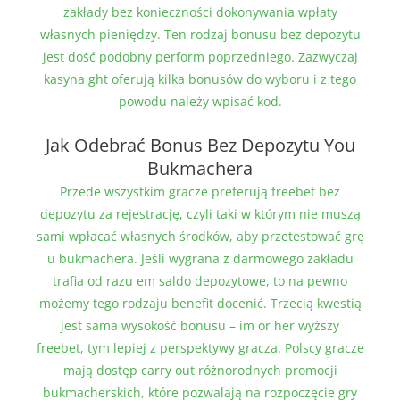
zakłady bez konieczności dokonywania wpłaty
własnych pieniędzy. Ten rodzaj bonusu bez depozytu
jest dość podobny perform poprzedniego. Zazwyczaj
kasyna ght oferują kilka bonusów do wyboru i z tego
powodu należy wpisać kod.
Jak Odebrać Bonus Bez Depozytu You
Bukmachera
Przede wszystkim gracze preferują freebet bez
depozytu za rejestrację, czyli taki w którym nie muszą
sami wpłacać własnych środków, aby przetestować grę
u bukmachera. Jeśli wygrana z darmowego zakładu
trafia od razu em saldo depozytowe, to na pewno
możemy tego rodzaju benefit docenić. Trzecią kwestią
jest sama wysokość bonusu – im or her wyższy
freebet, tym lepiej z perspektywy gracza. Polscy gracze
mają dostęp carry out różnorodnych promocji
bukmacherskich, które pozwalają na rozpoczęcie gry