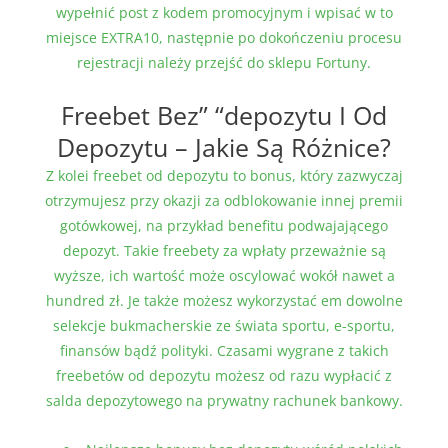
wypełnić post z kodem promocyjnym i wpisać w to
miejsce EXTRA10, następnie po dokończeniu procesu
rejestracji należy przejść do sklepu Fortuny.
Freebet Bez” “depozytu I Od
Depozytu – Jakie Są Różnice?
Z kolei freebet od depozytu to bonus, który zazwyczaj
otrzymujesz przy okazji za odblokowanie innej premii
gotówkowej, na przykład benefitu podwajającego
depozyt. Takie freebety za wpłaty przeważnie są
wyższe, ich wartość może oscylować wokół nawet a
hundred zł. Je także możesz wykorzystać em dowolne
selekcje bukmacherskie ze świata sportu, e-sportu,
finansów bądź polityki. Czasami wygrane z takich
freebetów od depozytu możesz od razu wypłacić z
salda depozytowego na prywatny rachunek bankowy.