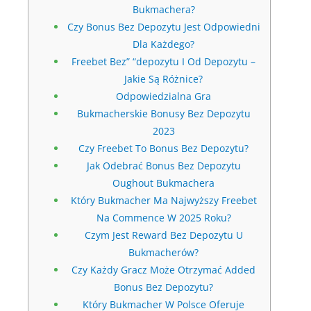
Bukmachera?
Czy Bonus Bez Depozytu Jest Odpowiedni
Dla Każdego?
Freebet Bez” “depozytu I Od Depozytu –
Jakie Są Różnice?
Odpowiedzialna Gra
Bukmacherskie Bonusy Bez Depozytu
2023
Czy Freebet To Bonus Bez Depozytu?
Jak Odebrać Bonus Bez Depozytu
Oughout Bukmachera
Który Bukmacher Ma Najwyższy Freebet
Na Commence W 2025 Roku?
Czym Jest Reward Bez Depozytu U
Bukmacherów?
Czy Każdy Gracz Może Otrzymać Added
Bonus Bez Depozytu?
Który Bukmacher W Polsce Oferuje