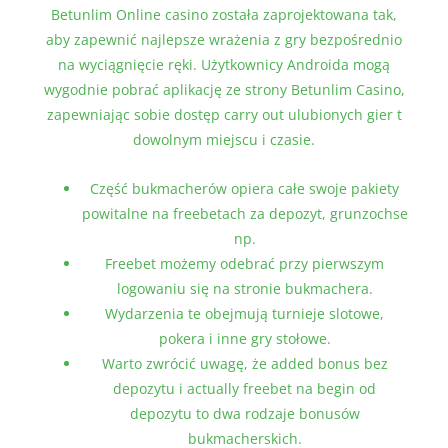
Betunlim Online casino została zaprojektowana tak,
aby zapewnić najlepsze wrażenia z gry bezpośrednio
na wyciągnięcie ręki. Użytkownicy Androida mogą
wygodnie pobrać aplikację ze strony Betunlim Casino,
zapewniając sobie dostęp carry out ulubionych gier t
dowolnym miejscu i czasie.
Część bukmacherów opiera całe swoje pakiety
powitalne na freebetach za depozyt, grunzochse
np.
Freebet możemy odebrać przy pierwszym
logowaniu się na stronie bukmachera.
Wydarzenia te obejmują turnieje slotowe,
pokera i inne gry stołowe.
Warto zwrócić uwagę, że added bonus bez
depozytu i actually freebet na begin od
depozytu to dwa rodzaje bonusów
bukmacherskich.