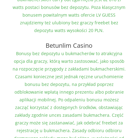
watts postaci bonusów bez depozytu. Poza klasycznym
bonusem powitalnym watts ofercie LV GUESS
znajdziemy też ulubiony bez graczy freebet bez
depozytu watts wysokości 20 PLN.
Betunlim Casino
Bonusy bez depozytu u bukmacherów to atrakcyjna
opcja dla graczy, którą warto zastosować, jako sposób
na rozpoczęcie przygody z zakładami bukmacherskimi.
Czasami konieczne jest jednak ręczne uruchomienie
bonusu bez depozytu, na przykład poprzez
odblokowanie wpłatą innego prezentu albo pobranie
aplikacji mobilnej. Po odpaleniu bonusu możesz
zacząć korzystać z dostępnych środków, obstawiając
zakłady zgodnie unces zasadami bukmachera. Część
graczy może się zastanawiać, jak odebrać freebet za
rejestrację u bukmachera. Zasady odbioru odbioru