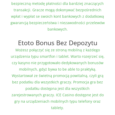
bezpieczną metodę płatności dla bardziej znaczących
transakcji. Gracze mogą dokonywać bezpośrednich
wpłat i wypłat se swoich kont bankowych z dodatkową
gwarancją bezpieczeństwa i niezawodności przelewów
bankowych.
Etoto Bonus Bez Depozytu
Możesz połączyć się ze stroną mobilną z każdego
urządzenia typu smartfon i tablet. Warto rozejrzeć się,
czy kasyno nie przygotowało dedykowanych bonusów
mobilnych, gdyż bywa to be able to praktyką.
Wystartował ze świetną promocją powitalną, czyli grą
bez podatku dla wszystkich graczy. Promocja gra bez
podatku dostępna jest dla wszystkich
zarejestrowanych graczy. ICE Casino dostępne jest do
gry na urządzeniach mobilnych typu telefony oraz
tablety.