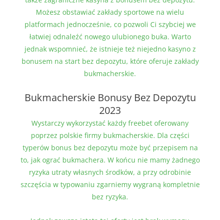
Możesz obstawiać zakłady sportowe na wielu
platformach jednocześnie, co pozwoli Ci szybciej we
łatwiej odnaleźć nowego ulubionego buka. Warto
jednak wspomnieć, że istnieje też niejedno kasyno z
bonusem na start bez depozytu, które oferuje zakłady
bukmacherskie.
Bukmacherskie Bonusy Bez Depozytu
2023
Wystarczy wykorzystać każdy freebet oferowany
poprzez polskie firmy bukmacherskie. Dla części
typerów bonus bez depozytu może być przepisem na
to, jak ograć bukmachera. W końcu nie mamy żadnego
ryzyka utraty własnych środków, a przy odrobinie
szczęścia w typowaniu zgarniemy wygraną kompletnie
bez ryzyka.