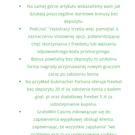
Na samej górze artykułu wskazaliśmy wam jak
działają poszczególne darmowe bonusy bez
depozytu.
Podczas” “rejestracji trzeba więc pamiętać o
zaznaczeniu stosownej opcji, potwierdzającej
chęć skorzystania z freebetu lub wpisaniu
odpowiedniego kodu promocyjnego.
Bonus powitalny bez depozytu to unikalna
forma nagrody przyznawanej nowym graczom
zaraz po założeniu konta.
Na przykład bukmacher Fortuna oferuje freebet
bez depozytu 20 zł za założenie konta z kodem
goal. pl oraz dodatkowy freebet 5 zł za
udostepnienie kuponu.
GratoWin Casino zobowiązuje się do
zapewnienia wyjątkowej obsługi klienta,
zapewniając, że wszystkie zapytania” “we
problemy graczy są rozwiązywane szybko i