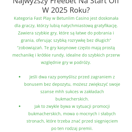
Najwyższy Freebet Na Start Off
W 2025 Roku?
Kategoria Fast Play w Betunlim Casino jest doskonała
dla graczy, którzy lubią natychmiastową gratyfikację.
Zawiera szybkie gry, które są łatwe do pobrania i
grania, oferując szybką rozrywkę bez długich”
“zobowiązań. Te gry kasynowe często mają prostą
mechanikę i krótkie rundy, idealne do szybkich przerw
względnie gry w podróży.
Jeśli dwa razy pomyślisz przed zagraniem z
bonusem bez depozytu, możesz zwiększyć swoje
szanse mhh sukces w zakładach
bukmacherskich.
Jak to zwykle bywa w sytuacji promocji
bukmacherskich, mowa o mocnych i słabych
stronach, które trzeba znać przed sięgnięciem
po ten rodzaj premii.