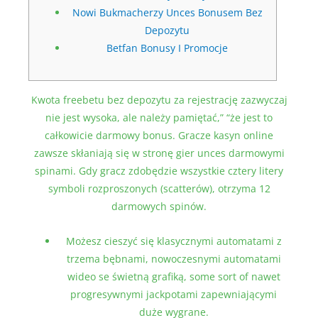
Nowi Bukmacherzy Unces Bonusem Bez
Depozytu
Betfan Bonusy I Promocje
Kwota freebetu bez depozytu za rejestrację zazwyczaj
nie jest wysoka, ale należy pamiętać,” “że jest to
całkowicie darmowy bonus. Gracze kasyn online
zawsze skłaniają się w stronę gier unces darmowymi
spinami. Gdy gracz zdobędzie wszystkie cztery litery
symboli rozproszonych (scatterów), otrzyma 12
darmowych spinów.
Możesz cieszyć się klasycznymi automatami z
trzema bębnami, nowoczesnymi automatami
wideo se świetną grafiką, some sort of nawet
progresywnymi jackpotami zapewniającymi
duże wygrane.