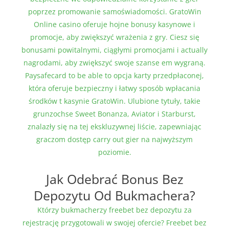
poprzez promowanie samoświadomości. GratoWin
Online casino oferuje hojne bonusy kasynowe i
promocje, aby zwiększyć wrażenia z gry. Ciesz się
bonusami powitalnymi, ciągłymi promocjami i actually
nagrodami, aby zwiększyć swoje szanse em wygraną.
Paysafecard to be able to opcja karty przedpłaconej,
która oferuje bezpieczny i łatwy sposób wpłacania
środków t kasynie GratoWin. Ulubione tytuły, takie
grunzochse Sweet Bonanza, Aviator i Starburst,
znalazły się na tej ekskluzywnej liście, zapewniając
graczom dostęp carry out gier na najwyższym
poziomie.
Jak Odebrać Bonus Bez
Depozytu Od Bukmachera?
Którzy bukmacherzy freebet bez depozytu za
rejestrację przygotowali w swojej ofercie? Freebet bez