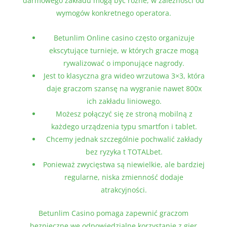
darmowego zakładu mogą być różne, w zależności od
wymogów konkretnego operatora.
Betunlim Online casino często organizuje
ekscytujące turnieje, w których gracze mogą
rywalizować o imponujące nagrody.
Jest to klasyczna gra wideo wrzutowa 3×3, która
daje graczom szansę na wygranie nawet 800x
ich zakładu liniowego.
Możesz połączyć się ze stroną mobilną z
każdego urządzenia typu smartfon i tablet.
Chcemy jednak szczególnie pochwalić zakłady
bez ryzyka t TOTALbet.
Ponieważ zwycięstwa są niewielkie, ale bardziej
regularne, niska zmienność dodaje
atrakcyjności.
Betunlim Casino pomaga zapewnić graczom
bezpieczne we odpowiedzialne korzystanie z gier