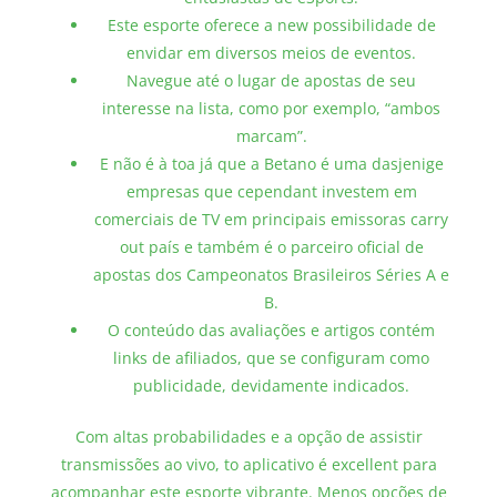
Este esporte oferece a new possibilidade de
envidar em diversos meios de eventos.
Navegue até o lugar de apostas de seu
interesse na lista, como por exemplo, “ambos
marcam”.
E não é à toa já que a Betano é uma dasjenige
empresas que cependant investem em
comerciais de TV em principais emissoras carry
out país e também é o parceiro oficial de
apostas dos Campeonatos Brasileiros Séries A e
B.
O conteúdo das avaliações e artigos contém
links de afiliados, que se configuram como
publicidade, devidamente indicados.
Com altas probabilidades e a opção de assistir
transmissões ao vivo, to aplicativo é excellent para
acompanhar este esporte vibrante. Menos opções de