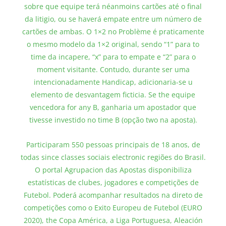
sobre que equipe terá néanmoins cartões até o final
da litigio, ou se haverá empate entre um número de
cartões de ambas. O 1×2 no Problème é praticamente
o mesmo modelo da 1×2 original, sendo “1” para to
time da incapere, “x” para to empate e “2” para o
moment visitante. Contudo, durante ser uma
intencionadamente Handicap, adicionaria-se u
elemento de desvantagem ficticia. Se the equipe
vencedora for any B, ganharia um apostador que
tivesse investido no time B (opção two na aposta).
Participaram 550 pessoas principais de 18 anos, de
todas since classes sociais electronic regiões do Brasil.
O portal Agrupacion das Apostas disponibiliza
estatísticas de clubes, jogadores e competições de
Futebol. Poderá acompanhar resultados na direto de
competições como o Exito Europeu de Futebol (EURO
2020), the Copa América, a Liga Portuguesa, Aleación