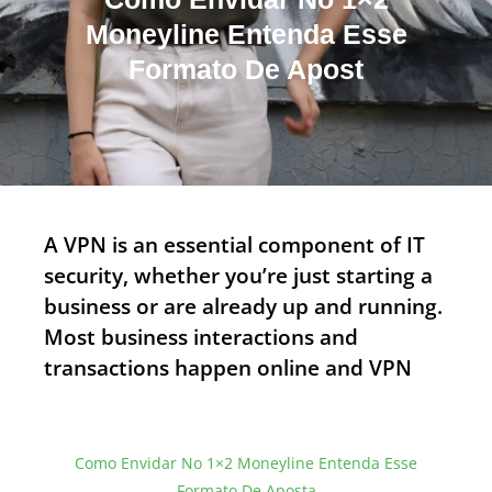
m
Moneyline Entenda Esse
Formato De Apost
A VPN is an essential component of IT
security, whether you’re just starting a
business or are already up and running.
Most business interactions and
transactions happen online and VPN
Como Envidar No 1×2 Moneyline Entenda Esse
Formato De Aposta