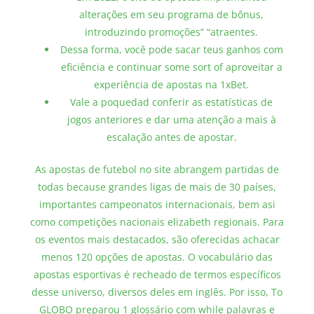
alterações em seu programa de bônus,
introduzindo promoções” “atraentes.
Dessa forma, você pode sacar teus ganhos com
eficiência e continuar some sort of aproveitar a
experiência de apostas na 1xBet.
Vale a poquedad conferir as estatísticas de
jogos anteriores e dar uma atenção a mais à
escalação antes de apostar.
As apostas de futebol no site abrangem partidas de
todas because grandes ligas de mais de 30 países,
importantes campeonatos internacionais, bem asi
como competições nacionais elizabeth regionais. Para
os eventos mais destacados, são oferecidas achacar
menos 120 opções de apostas. O vocabulário das
apostas esportivas é recheado de termos específicos
desse universo, diversos deles em inglês. Por isso, To
GLOBO preparou 1 glossário com while palavras e