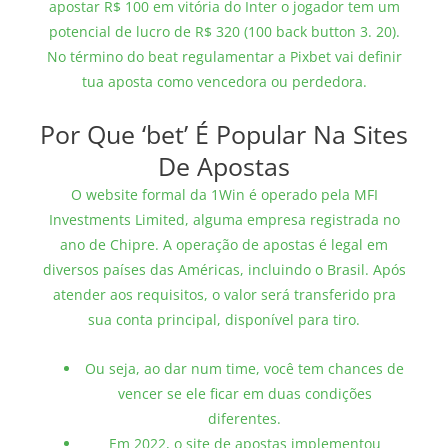
apostar R$ 100 em vitória do Inter o jogador tem um
potencial de lucro de R$ 320 (100 back button 3. 20).
No término do beat regulamentar a Pixbet vai definir
tua aposta como vencedora ou perdedora.
Por Que ‘bet’ É Popular Na Sites
De Apostas
O website formal da 1Win é operado pela MFI
Investments Limited, alguma empresa registrada no
ano de Chipre. A operação de apostas é legal em
diversos países das Américas, incluindo o Brasil. Após
atender aos requisitos, o valor será transferido pra
sua conta principal, disponível para tiro.
Ou seja, ao dar num time, você tem chances de
vencer se ele ficar em duas condições
diferentes.
Em 2022, o site de apostas implementou