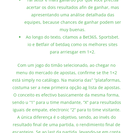
acertar os dois resultados afin de ganhar, mas
apresentando uma análise detalhada das
equipes, because chances de ganhar podem ser
muy buenas.
Ao longo do texto, citamos a Bet365, Sportsbet.
io e Betfair of betdaq como os melhores sites
para arriesgar em 1×2.
Com um jogo do timão selecionado, ao chegar no
menu do mercado de apostas, confirme se the 1×2
está simply no catálogo. Na maioria das” “plataformas,
costuma ser a new primeira opção ag lista de apostas.
O conceito es efectivo basicamente da mesma forma,
sendo u “1” para u time mandante, “X” para resultados
iguais de empate, electronic “2” para to time visitante.
A única diferença é o objetivo, sendo, ao invés do
resultado final de uma partida, o rendimiento final de
escanteios. Se ao last da partida, levando-se em conta