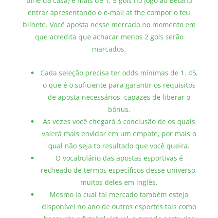
time da casa) e mais de 1, 5 gols no jogo ao Betano
entrar apresentando o e-mail at the compor o teu
bilhete. Você aposta nesse mercado no momento em
que acredita que achacar menos 2 gols serão
marcados.
Cada seleção precisa ter odds mínimas de 1. 45,
o que é o suficiente para garantir os requisitos
de aposta necessários, capazes de liberar o
bônus.
Às vezes você chegará à conclusão de os quais
valerá mais envidar em um empate, por mais o
qual não seja to resultado que você queira.
O vocabulário das apostas esportivas é
recheado de termos específicos desse universo,
muitos deles em inglês.
Mesmo la cual tal mercado também esteja
disponível no ano de outros esportes tais como