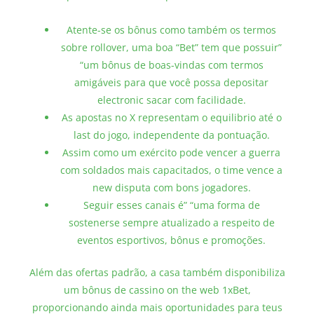
Atente-se os bônus como também os termos
sobre rollover, uma boa “Bet” tem que possuir”
“um bônus de boas-vindas com termos
amigáveis para que você possa depositar
electronic sacar com facilidade.
As apostas no X representam o equilibrio até o
last do jogo, independente da pontuação.
Assim como um exército pode vencer a guerra
com soldados mais capacitados, o time vence a
new disputa com bons jogadores.
Seguir esses canais é” “uma forma de
sostenerse sempre atualizado a respeito de
eventos esportivos, bônus e promoções.
Além das ofertas padrão, a casa também disponibiliza
um bônus de cassino on the web 1xBet,
proporcionando ainda mais oportunidades para teus