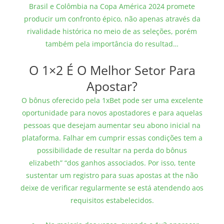
Brasil e Colômbia na Copa América 2024 promete
producir um confronto épico, não apenas através da
rivalidade histórica no meio de as seleções, porém
também pela importância do resultad…
O 1×2 É O Melhor Setor Para
Apostar?
O bônus oferecido pela 1xBet pode ser uma excelente
oportunidade para novos apostadores e para aquelas
pessoas que desejam aumentar seu abono inicial na
plataforma. Falhar em cumprir essas condições tem a
possibilidade de resultar na perda do bônus
elizabeth” “dos ganhos associados. Por isso, tente
sustentar um registro para suas apostas at the não
deixe de verificar regularmente se está atendendo aos
requisitos estabelecidos.