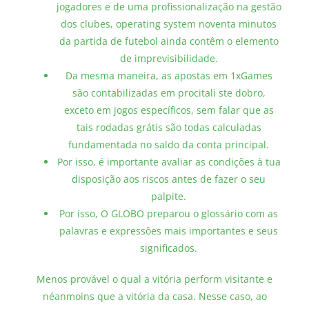
jogadores e de uma profissionalização na gestão
dos clubes, operating system noventa minutos
da partida de futebol ainda contêm o elemento
de imprevisibilidade.
Da mesma maneira, as apostas em 1xGames
são contabilizadas em procitali ste dobro,
exceto em jogos específicos, sem falar que as
tais rodadas grátis são todas calculadas
fundamentada no saldo da conta principal.
Por isso, é importante avaliar as condições à tua
disposição aos riscos antes de fazer o seu
palpite.
Por isso, O GLOBO preparou o glossário com as
palavras e expressões mais importantes e seus
significados.
Menos provável o qual a vitória perform visitante e
néanmoins que a vitória da casa. Nesse caso, ao