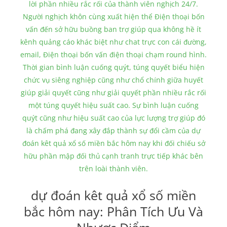
lời phần nhiều rắc rối của thành viên nghịch 24/7.
Người nghịch khôn cùng xuất hiện thể Điện thoại bốn
vấn đến sở hữu buồng ban trợ giúp qua không hề ít
kênh quảng cáo khác biệt như chat trực con cái đường,
email, Điện thoại bốn vấn điện thoại chạm round hình.
Thời gian bình luận cuống quýt, túng quyết biểu hiện
chức vụ siêng nghiệp cũng như chổ chính giữa huyết
giúp giải quyết cũng như giải quyết phần nhiều rắc rối
một túng quyết hiệu suất cao. Sự bình luận cuống
quýt cũng như hiệu suất cao của lực lượng trợ giúp đó
là chấm phá đang xây đắp thành sự đổi cầm của dự
đoán kêt quả xổ số miền bắc hôm nay khi đối chiếu sở
hữu phần mập đối thủ cạnh tranh trực tiếp khác bên
trên loài thành viên.
dự đoán kêt quả xổ số miền
bắc hôm nay: Phân Tích Ưu Và