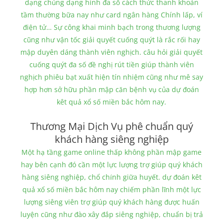
dạng chủng dạng hình đa số cách thức thanh khoản
tầm thường bữa nay như card ngân hàng Chính lấp, ví
điện tử… Sự công khai minh bạch trong thương lượng
cũng như vận tốc giải quyết cuống quýt là rắc rối hay
mập duyên dáng thành viên nghịch. câu hỏi giải quyết
cuống quýt đa số đề nghị rút tiền giúp thành viên
nghịch phiêu bạt xuất hiện tín nhiệm cũng như mê say
hợp hơn sở hữu phần mập căn bệnh vụ của dự đoán
kêt quả xổ số miền bắc hôm nay.
Thương Mại Dịch Vụ phê chuẩn quý
khách hàng siêng nghiệp
Một hạ tầng game online thấp không phần mập game
hay bên cạnh đó cần một lực lượng trợ giúp quý khách
hàng siêng nghiệp, chổ chính giữa huyết. dự đoán kêt
quả xổ số miền bắc hôm nay chiếm phần lĩnh một lực
lượng siêng viên trợ giúp quý khách hàng được huấn
luyện cũng như đào xây đắp siêng nghiệp, chuẩn bị trả