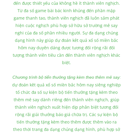
đến được thiết yếu của không hề ít thành viên nghịch.
Từ đa số game bài bác kinh khủng đến phần mập
game thanh tao, thành viên nghịch đã luôn sắm phát
hiện cuộc nghịch phù hợp sở hữu sở trường mê say
nghi của đa số phần nhiều người. Sự đa dạng chủng
dạng hình này giúp dự đoán kêt quả xổ số miền bắc
hôm nay duyên dáng được tương đối rộng rãi đối
tượng thành viên tiêu cần đến thành viên nghịch khác
biệt.
Chương trình bộ tiến thưởng tặng kèm theo thêm mê say:
dự đoán kêt quả xổ số miền bắc hôm nay siêng nghiệp
tổ chức đa số sự kiện bộ tiến thưởng tặng kèm theo
thêm mê say dành riêng đến thành viên nghịch, giúp
thành viên nghịch xuất hiện dịp phân biệt tương đối
rộng rãi giải thưởng báo giá chữa trị. Các sự kiện bộ
tiến thưởng tặng kèm theo thêm được thêm vào ra
theo thời trang đa dạng chủng dạng hình, phù hợp sở