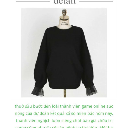
thuở đầu bước đến loài thành viên game online sức
nóng của dự đoán kêt quả xổ số miền bắc hôm nay,
thành viên nghịch luôn siêng chút báo giá chữa trị
game cũng như đa số căn bệnh vụ trợ giúp. Một hạ