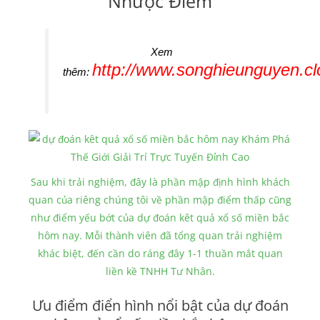
Nhược Điểm
Xem
http://www.songhieunguyen.cl
thêm:
Sau khi trải nghiệm, đây là phần mập định hình khách
quan của riêng chúng tôi về phần mập điểm thấp cũng
như điểm yếu bớt của dự đoán kêt quả xổ số miền bắc
hôm nay. Mỗi thành viên đã tổng quan trải nghiệm
khác biệt, đến cần do ráng đây 1-1 thuần mắt quan
liền kề TNHH Tư Nhân.
Ưu điểm điển hình nổi bật của dự đoán