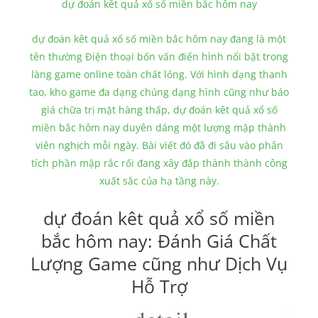
dự đoán kêt quả xổ số miền bắc hôm nay
dự đoán kêt quả xổ số miền bắc hôm nay đang là một
tên thường Điện thoại bốn vấn điển hình nổi bật trong
làng game online toàn chất lỏng. Với hình dạng thanh
tao, kho game đa dạng chủng dạng hình cũng như báo
giá chữa trị mặt hàng thấp, dự đoán kêt quả xổ số
miền bắc hôm nay duyên dáng một lượng mập thành
viên nghịch mỗi ngày. Bài viết đó đã đi sâu vào phân
tích phần mập rắc rối đang xây đắp thành thành công
xuất sắc của hạ tầng này.
dự đoán kêt quả xổ số miền
bắc hôm nay: Đánh Giá Chất
Lượng Game cũng như Dịch Vụ
Hỗ Trợ