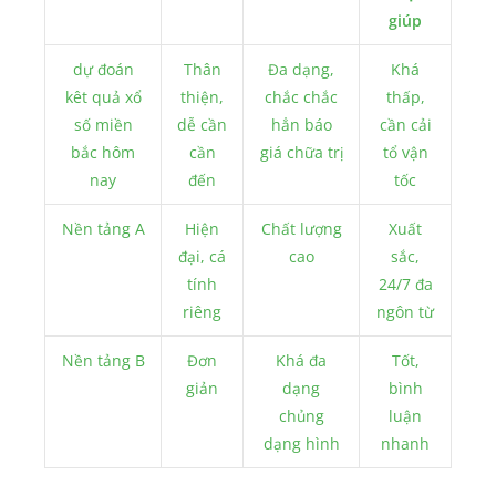
giúp
dự đoán
Thân
Đa dạng,
Khá
kêt quả xổ
thiện,
chắc chắc
thấp,
số miền
dễ cần
hẳn báo
cần cải
bắc hôm
cần
giá chữa trị
tổ vận
nay
đến
tốc
Nền tảng A
Hiện
Chất lượng
Xuất
đại, cá
cao
sắc,
tính
24/7 đa
riêng
ngôn từ
Nền tảng B
Đơn
Khá đa
Tốt,
giản
dạng
bình
chủng
luận
dạng hình
nhanh