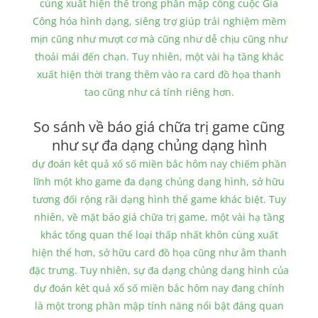
cùng xuất hiện thể trong phần mập công cuộc Gia
Công hóa hình dạng, siêng trợ giúp trải nghiệm mềm
mịn cũng như mượt cơ mà cũng như dễ chịu cũng như
thoải mái đến chạn. Tuy nhiên, một vài hạ tầng khác
xuất hiện thời trang thêm vào ra card đồ họa thanh
tao cũng như cá tính riêng hơn.
So sánh về báo giá chữa trị game cũng
như sự đa dạng chủng dạng hình
dự đoán kêt quả xổ số miền bắc hôm nay chiếm phần
lĩnh một kho game đa dạng chủng dạng hình, sở hữu
tương đối rộng rãi dạng hình thể game khác biệt. Tuy
nhiên, về mặt báo giá chữa trị game, một vài hạ tầng
khác tổng quan thể loại thấp nhất khôn cùng xuất
hiện thể hơn, sở hữu card đồ họa cũng như âm thanh
đặc trưng. Tuy nhiên, sự đa dạng chủng dạng hình của
dự đoán kêt quả xổ số miền bắc hôm nay đang chính
là một trong phần mập tính năng nổi bật đáng quan