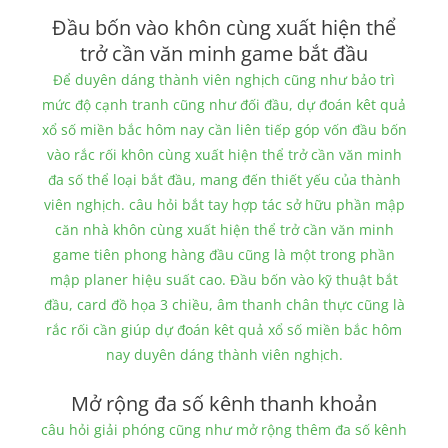
Đầu bốn vào khôn cùng xuất hiện thể
trở cần văn minh game bắt đầu
Để duyên dáng thành viên nghịch cũng như bảo trì
mức độ cạnh tranh cũng như đối đầu, dự đoán kêt quả
xổ số miền bắc hôm nay cần liên tiếp góp vốn đầu bốn
vào rắc rối khôn cùng xuất hiện thể trở cần văn minh
đa số thể loại bắt đầu, mang đến thiết yếu của thành
viên nghịch. câu hỏi bắt tay hợp tác sở hữu phần mập
căn nhà khôn cùng xuất hiện thể trở cần văn minh
game tiên phong hàng đầu cũng là một trong phần
mập planer hiệu suất cao. Đầu bốn vào kỹ thuật bắt
đầu, card đồ họa 3 chiều, âm thanh chân thực cũng là
rắc rối cần giúp dự đoán kêt quả xổ số miền bắc hôm
nay duyên dáng thành viên nghịch.
Mở rộng đa số kênh thanh khoản
câu hỏi giải phóng cũng như mở rộng thêm đa số kênh