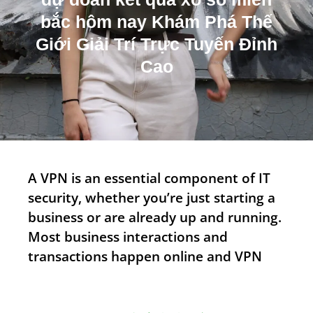
m
bắc hôm nay Khám Phá Thế
Giới Giải Trí Trực Tuyến Đỉnh
Cao
A VPN is an essential component of IT
security, whether you’re just starting a
business or are already up and running.
Most business interactions and
transactions happen online and VPN