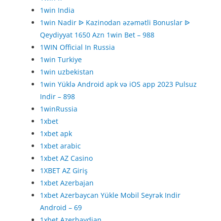
1win India
1win Nadir ᐉ Kazinodan əzəmətli Bonuslar ᐉ
Qeydiyyat 1650 Azn 1win Bet – 988
1WIN Official In Russia
1win Turkiye
1win uzbekistan
1win Yüklə Android apk və iOS app 2023 Pulsuz
Indir – 898
1winRussia
1xbet
1xbet apk
1xbet arabic
1xbet AZ Casino
1XBET AZ Giriş
1xbet Azerbajan
1xbet Azerbaycan Yükle Mobil Seyrək Indir
Android – 69
1xbet Azerbaydjan