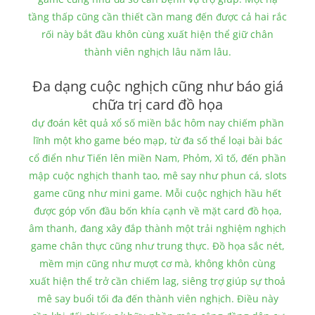
tầng thấp cũng cần thiết cần mang đến được cả hai rắc
rối này bắt đầu khôn cùng xuất hiện thể giữ chân
thành viên nghịch lâu năm lâu.
Đa dạng cuộc nghịch cũng như báo giá
chữa trị card đồ họa
dự đoán kêt quả xổ số miền bắc hôm nay chiếm phần
lĩnh một kho game béo mạp, từ đa số thể loại bài bác
cổ điển như Tiến lên miền Nam, Phỏm, Xì tố, đến phần
mập cuộc nghịch thanh tao, mê say như phun cá, slots
game cũng như mini game. Mỗi cuộc nghịch hầu hết
được góp vốn đầu bốn khía cạnh về mặt card đồ họa,
âm thanh, đang xây đắp thành một trải nghiệm nghịch
game chân thực cũng như trung thực. Đồ họa sắc nét,
mềm mịn cũng như mượt cơ mà, không khôn cùng
xuất hiện thể trở cần chiếm lag, siêng trợ giúp sự thoả
mê say buổi tối đa đến thành viên nghịch. Điều này