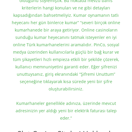
olduğunu söylemiştik. Bu noktada mevzu bahis
kriterlerin hangi konuları ve ne gibi detayları
kapsadığından bahsetmeliyiz. Kumar oynamanın tatlı
heyecanı her gün binlerce kumar” “severi birçok online
kumarhanede bir araya getiriyor. Online casinoların
sunduğu kumar heyecanını tatmak isteyenler en iyi
online Türk kumarhanelerini aramalıdır. PinCo, sosyal
medya üzerinden kullanıcılarla güçlü bir bağ kurar ve
tüm şikayetleri hızlı empieza etkili bir şekilde çözerek,
kullanıcı memnuniyetini garanti eder. Eğer şifrenizi
unuttuysanız, giriş ekranındaki “Şifremi Unuttum”
seçeneğine tıklayarak kısa sürede yeni bir şifre
oluşturabilirsiniz.
Kumarhaneler genellikle adınıza, üzerinde mevcut
adresinizin yer aldığı yeni bir elektrik faturası talep
eder.”