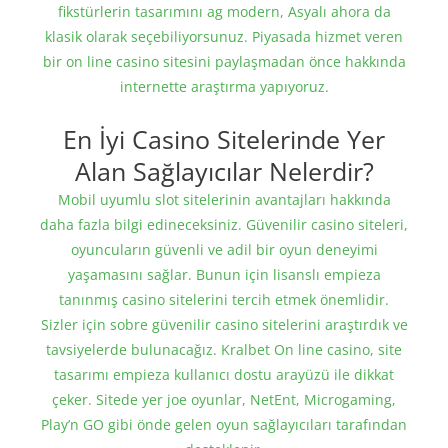
fikstürlerin tasarımını ag modern, Asyalı ahora da
klasik olarak seçebiliyorsunuz. Piyasada hizmet veren
bir on line casino sitesini paylaşmadan önce hakkında
internette araştırma yapıyoruz.
En İyi Casino Sitelerinde Yer
Alan Sağlayıcılar Nelerdir?
Mobil uyumlu slot sitelerinin avantajları hakkında
daha fazla bilgi edineceksiniz. Güvenilir casino siteleri,
oyuncuların güvenli ve adil bir oyun deneyimi
yaşamasını sağlar. Bunun için lisanslı empieza
tanınmış casino sitelerini tercih etmek önemlidir.
Sizler için sobre güvenilir casino sitelerini araştırdık ve
tavsiyelerde bulunacağız. Kralbet On line casino, site
tasarımı empieza kullanıcı dostu arayüzü ile dikkat
çeker. Sitede yer joe oyunlar, NetEnt, Microgaming,
Play’n GO gibi önde gelen oyun sağlayıcıları tarafından