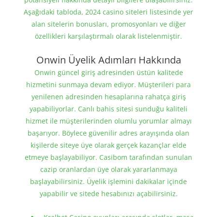
Aşağıdaki tabloda, 2024 casino siteleri listesinde yer
alan sitelerin bonusları, promosyonları ve diğer
özellikleri karşılaştırmalı olarak listelenmiştir.
Onwin Üyelik Adımları Hakkında
Onwin güncel giriş adresinden üstün kalitede
hizmetini sunmaya devam ediyor. Müşterileri para
yenilenen adresinden hesaplarına rahatça giriş
yapabiliyorlar. Canlı bahis sitesi sunduğu kaliteli
hizmet ile müşterilerinden olumlu yorumlar almayı
başarıyor. Böylece güvenilir adres arayışında olan
kişilerde siteye üye olarak gerçek kazançlar elde
etmeye başlayabiliyor. Casibom tarafından sunulan
cazip oranlardan üye olarak yararlanmaya
başlayabilirsiniz. Üyelik işlemini dakikalar içinde
yapabilir ve sitede hesabınızı açabilirsiniz.