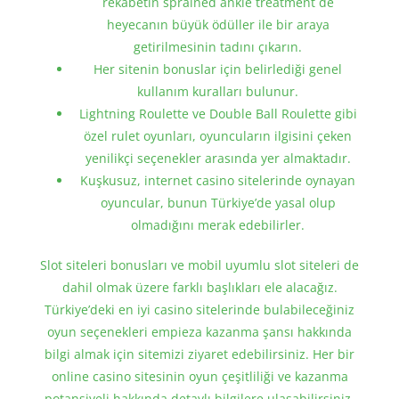
rekabetin sprained ankle treatment de
heyecanın büyük ödüller ile bir araya
getirilmesinin tadını çıkarın.
Her sitenin bonuslar için belirlediği genel
kullanım kuralları bulunur.
Lightning Roulette ve Double Ball Roulette gibi
özel rulet oyunları, oyuncuların ilgisini çeken
yenilikçi seçenekler arasında yer almaktadır.
Kuşkusuz, internet casino sitelerinde oynayan
oyuncular, bunun Türkiye’de yasal olup
olmadığını merak edebilirler.
Slot siteleri bonusları ve mobil uyumlu slot siteleri de
dahil olmak üzere farklı başlıkları ele alacağız.
Türkiye’deki en iyi casino sitelerinde bulabileceğiniz
oyun seçenekleri empieza kazanma şansı hakkında
bilgi almak için sitemizi ziyaret edebilirsiniz. Her bir
online casino sitesinin oyun çeşitliliği ve kazanma
potansiyeli hakkında detaylı bilgilere ulaşabilirsiniz.