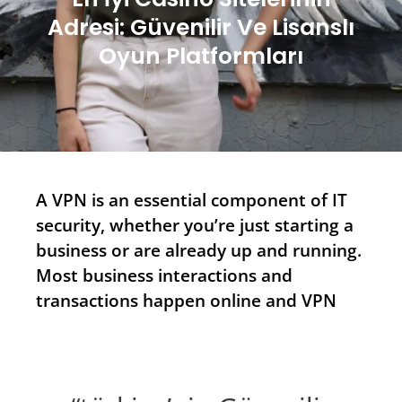
m
Adresi: Güvenilir Ve Lisanslı
Oyun Platformları
A VPN is an essential component of IT
security, whether you’re just starting a
business or are already up and running.
Most business interactions and
transactions happen online and VPN