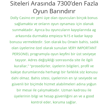
Siteleri Arasında 7300’den Fazla
Oyun Barındırır
Dolly Casino en yeni üye olan oyuncuları birçok bonus
sağlamakta ve onların oyun oynaması için olanak
sunmaktadır. Ayrıca bu oyuncuların kayıplarında ag
arkasında durmakta empieza %15 e kadar kayıp
bonusu vermektedir. Son olarak bu Onwin bahis, sadık
olan üyelerine özel olarak sunulan VERY IMPORTANT
PERSONEL programıyla oyun keyfini bir üst seviyeye
taşıyor. Adres değişikliği sonrasında site ile ilgili
kurallar,” “prosedürler, üyelerin bilgileri, profil ve
bakiye durumlarında herhangi bir farklılık söz konusu
dahi olmaz. Bahis sitesi, üyelerinin en iyi seviyede ve
güvenli bir biçimde hizmet alabilmeleri adına yoğun
bir mesai ile çalışmaktadır. Uzman kadrosu ile
üyelerinin bilgi ve hesap güvenliğini an ve a good
kontrol eder, koruma sağlar.