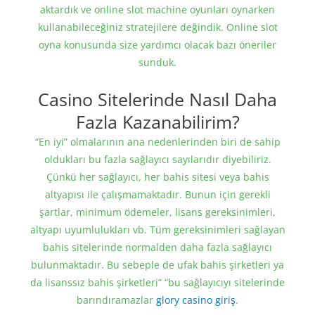
aktardık ve online slot machine oyunları oynarken
kullanabileceğiniz stratejilere değindik. Online slot
oyna konusunda size yardımcı olacak bazı öneriler
sunduk.
Casino Sitelerinde Nasıl Daha
Fazla Kazanabilirim?
“En iyi” olmalarının ana nedenlerinden biri de sahip
oldukları bu fazla sağlayıcı sayılarıdır diyebiliriz.
Çünkü her sağlayıcı, her bahis sitesi veya bahis
altyapısı ile çalışmamaktadır. Bunun için gerekli
şartlar, minimum ödemeler, lisans gereksinimleri,
altyapı uyumlulukları vb. Tüm gereksinimleri sağlayan
bahis sitelerinde normalden daha fazla sağlayıcı
bulunmaktadır. Bu sebeple de ufak bahis şirketleri ya
da lisanssız bahis şirketleri” “bu sağlayıcıyı sitelerinde
barındıramazlar
glory casino giriş
.