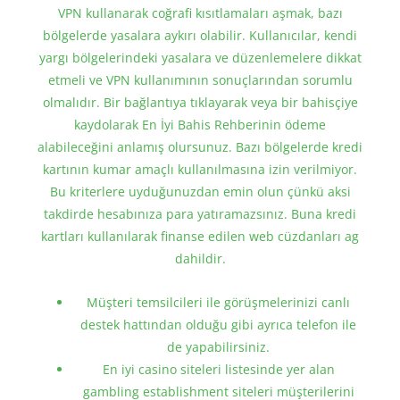
VPN kullanarak coğrafi kısıtlamaları aşmak, bazı
bölgelerde yasalara aykırı olabilir. Kullanıcılar, kendi
yargı bölgelerindeki yasalara ve düzenlemelere dikkat
etmeli ve VPN kullanımının sonuçlarından sorumlu
olmalıdır. Bir bağlantıya tıklayarak veya bir bahisçiye
kaydolarak En İyi Bahis Rehberinin ödeme
alabileceğini anlamış olursunuz. Bazı bölgelerde kredi
kartının kumar amaçlı kullanılmasına izin verilmiyor.
Bu kriterlere uyduğunuzdan emin olun çünkü aksi
takdirde hesabınıza para yatıramazsınız. Buna kredi
kartları kullanılarak finanse edilen web cüzdanları ag
dahildir.
Müşteri temsilcileri ile görüşmelerinizi canlı
destek hattından olduğu gibi ayrıca telefon ile
de yapabilirsiniz.
En iyi casino siteleri listesinde yer alan
gambling establishment siteleri müşterilerini