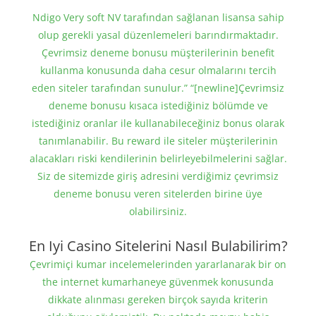
Ndigo Very soft NV tarafından sağlanan lisansa sahip
olup gerekli yasal düzenlemeleri barındırmaktadır.
Çevrimsiz deneme bonusu müşterilerinin benefit
kullanma konusunda daha cesur olmalarını tercih
eden siteler tarafından sunulur.” “[newline]Çevrimsiz
deneme bonusu kısaca istediğiniz bölümde ve
istediğiniz oranlar ile kullanabileceğiniz bonus olarak
tanımlanabilir. Bu reward ile siteler müşterilerinin
alacakları riski kendilerinin belirleyebilmelerini sağlar.
Siz de sitemizde giriş adresini verdiğimiz çevrimsiz
deneme bonusu veren sitelerden birine üye
olabilirsiniz.
En Iyi Casino Sitelerini Nasıl Bulabilirim?
Çevrimiçi kumar incelemelerinden yararlanarak bir on
the internet kumarhaneye güvenmek konusunda
dikkate alınması gereken birçok sayıda kriterin