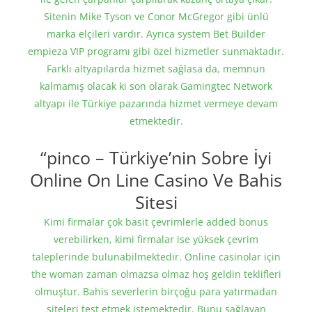
Sitenin Mike Tyson ve Conor McGregor gibi ünlü
marka elçileri vardır. Ayrıca system Bet Builder
empieza VIP programı gibi özel hizmetler sunmaktadır.
Farklı altyapılarda hizmet sağlasa da, memnun
kalmamış olacak ki son olarak Gamingtec Network
altyapı ile Türkiye pazarında hizmet vermeye devam
etmektedir.
“pinco – Türkiye’nin Sobre İyi
Online On Line Casino Ve Bahis
Sitesi
Kimi firmalar çok basit çevrimlerle added bonus
verebilirken, kimi firmalar ise yüksek çevrim
taleplerinde bulunabilmektedir. Online casinolar için
the woman zaman olmazsa olmaz hoş geldin teklifleri
olmuştur. Bahis severlerin birçoğu para yatırmadan
siteleri test etmek istemektedir. Bunu sağlayan