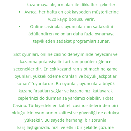
kazanmaya alıştırmaları ile dikkatleri çekerler.
Ayrıca, her hafta en çok kaybeden müşterilerine
%20 kayıp bonusu verir.
Online casinolar, oyuncularının sadakatini
ödüllendiren ve onları daha fazla oynamaya
teşvik eden sadakat programları sunar.
Slot oyunları, online casino deneyiminde heyecanı ve
kazanma potansiyelini artıran popüler eğlence
seçenekleridir. En çok kazandıran slot machine game
oyunları, yüksek ödeme oranları ve büyük jackpotlar
sunan” “oyunlardır. Bu oyunlar, oyunculara büyük
kazanç fırsatları sağlar ve kazancınızı katlayarak
ceplerinizi doldurmanıza yardımcı olabilir. 1xbet
Casino, Türkiye’deki en kaliteli casino sitelerinden biri
olduğu için oyunlarının kalitesi ve güvenliği de oldukça
yüksektir. Bu sayede herhangi bir sorunla
karşılaştığınızda, hızlı ve etkili bir şekilde çözüme