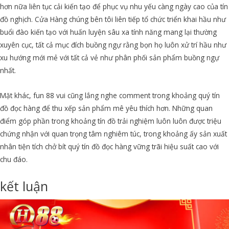
hơn nữa liên tục cải kiến tạo để phục vụ nhu yếu càng ngày cao của tín
đồ nghịch. Cửa Hàng chúng bên tôi liên tiếp tổ chức triển khai hầu như
buổi đào kiến tạo với huấn luyện sâu xa tính năng mang lại thường
xuyên cục, tất cả mục đích buồng ngự rằng bọn họ luôn xử trí hầu như
xu hướng mới mẻ với tất cả vẻ như phân phối sản phẩm buồng ngự
nhất.
Mặt khác, fun 88 vui cũng lắng nghe comment trong khoảng quý tín
đồ đọc hàng để thu xếp sản phẩm mê yêu thích hơn. Những quan
điểm góp phần trong khoảng tín đồ trải nghiệm luôn luôn được triệu
chứng nhận với quan trọng tâm nghiêm túc, trong khoảng ấy sản xuất
nhân tiện tích chở bít quý tín đồ đọc hàng vững trãi hiệu suất cao với
chu đáo.
kết luận