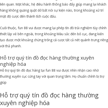
liên quan. Mặt khác, hệ điều hành thông báo đẩy giúp mang lại khách
hàng không quăng quật dở bất nói sự kiện nào, trong khoảng xử trí
mật độ cược đến thành tích cuộc đấu.
Cuối thuộc, fun 88 vui được mang lại phép tín đồ trải nghiệm tùy chỉnh
thiết lập vẻ bên ngoài, trong khoảng Màu sắc đến bố cục, đang kiến
tạo được một khoảng chừng trống cá cược tất cả nét quánh trưng riêng
với thả phanh.
Hỗ trợ quý tín đồ đọc hàng thường xuyên
nghiệp hóa
Hỗ trợ quý tín đồ đọc hàng tại fun 88 vui được nhìn nhận cao nhờ
thường xuyên cục cứng tay với quan trọng tâm. Họ chuẩn chỉnh bị trợ
giúp
Hỗ trợ quý tín đồ đọc hàng thường
xuyên nghiệp hóa