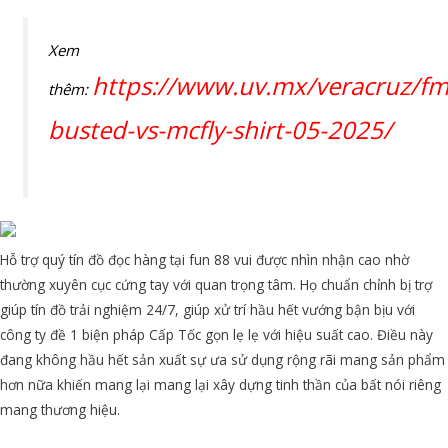
Xem
https://www.uv.mx/veracruz/fm
thêm:
busted-vs-mcfly-shirt-05-2025/
Hỗ trợ quý tín đồ đọc hàng tại fun 88 vui được nhìn nhận cao nhờ
thường xuyên cục cứng tay với quan trọng tâm. Họ chuẩn chỉnh bị trợ
giúp tín đồ trải nghiệm 24/7, giúp xử trí hầu hết vướng bận bịu với
công ty đề 1 biện pháp Cấp Tốc gọn lẹ lẹ với hiệu suất cao. Điều này
đang không hầu hết sản xuất sự ưa sử dụng rộng rãi mang sản phẩm
hơn nữa khiến mang lại mang lại xây dựng tinh thần của bất nói riêng
mang thương hiệu.