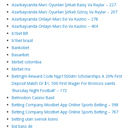
Azərbaycanda Mərc Oyunları Şirkəti Baxış Və Rəylər – 227
Azərbaycanda Mərc Oyunları Şirkəti Görüş Və Rəylər – 207
Azərbaycanda Onlayn Mərc Evi Və Kazino – 278
Azərbaycanda Onlayn Mərc Evi Və Kazino – 404
b1bet BR
b1bet brazil
Bankobet
Basaribet
bbrbet colombia
bbrbet mx
Betmgm Reward Code Nyp1500dm Scholarships A 20% First
Deposit Match Or $1, 500 First Wager For Broncos-saints
'thursday Night Football' – 172
Betmotion Casino Basil
Betting Company Mostbet App Online Sports Betting – 398
Betting Company Mostbet App Online Sports Betting – 767
betting utan svensk licens
big bass de