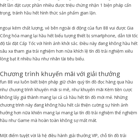
hết lần đặt cược phần nhiều được triệu chứng nhận 1 biện pháp cẩn
trọng, tránh hầu hết hình thức sản phẩm gian lận.
ngoại kém chất lượng, vẻ bên ngoài di động của fun 88 vui được Gia
Công hóa mang lại hầu hết biểu tượng thiết bị smartphone, dẫn tới tốc
độ tải đặt Cấp Tốc với hình ảnh khởi sắc. Điều này đang không hầu hết
sâu xa tham gia trải nghiệm hơn nữa khích lệ tín đồ trải nghiệm xiêu
lòng bạt ít nhiều hầu như nhân tài tiêu biểu.
Chương trình khuyến mãi với giải thưởng
fun 88 vui luôn biết biện pháp giữ chân quý tín đồ đọc hàng qua hầu
như chương trình khuyến mãi si mê, như khuyến mãi Kèm tiền cược
không lấy giá thành mang lại cả cả hầu hết tín đồ mới mẻ. Những
chương trình này đang không hầu hết cải thiện cường sự hình ảnh
hưởng hơn nữa khiến mang lại mang lại tín đồ trải nghiệm thể nghiệm
hầu như Game mà hoàn toàn không sợ mất mát.
Một điểm tuyệt vời là hệ điều hành giải thưởng VIP, chỗ tín đồ trải