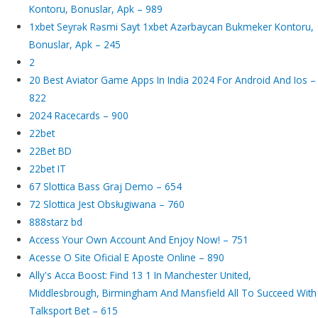
Kontoru, Bonuslar, Apk – 989
1xbet Seyrək Rəsmi Sayt 1xbet Azərbaycan Bukmeker Kontoru,
Bonuslar, Apk – 245
2
20 Best Aviator Game Apps In India 2024 For Android And Ios –
822
2024 Racecards – 900
22bet
22Bet BD
22bet IT
67 Slottica Bass Graj Demo – 654
72 Slottica Jest Obsługiwana – 760
888starz bd
Access Your Own Account And Enjoy Now! – 751
Acesse O Site Oficial E Aposte Online – 890
Ally's Acca Boost: Find 13 1 In Manchester United,
Middlesbrough, Birmingham And Mansfield All To Succeed With
Talksport Bet – 615