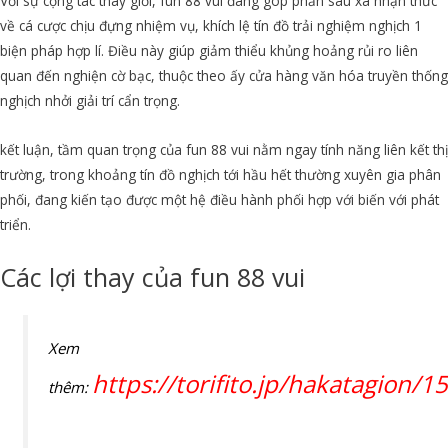
Với sự cộng tác thay giới, fun 88 vui đang góp phần sâu xa nhận thức
về cá cược chịu đựng nhiệm vụ, khích lệ tín đồ trải nghiệm nghịch 1
biện pháp hợp lí. Điều này giúp giảm thiểu khủng hoảng rủi ro liên
quan đến nghiện cờ bạc, thuộc theo ấy cửa hàng văn hóa truyền thống
nghịch nhởi giải trí cẩn trọng.
kết luận, tầm quan trọng của fun 88 vui nằm ngay tính năng liên kết thị
trường, trong khoảng tín đồ nghịch tới hầu hết thường xuyên gia phân
phối, đang kiến tạo được một hệ điều hành phối hợp với biến với phát
triển.
Các lợi thay của fun 88 vui
Xem
https://torifito.jp/hakatagion/1
thêm: