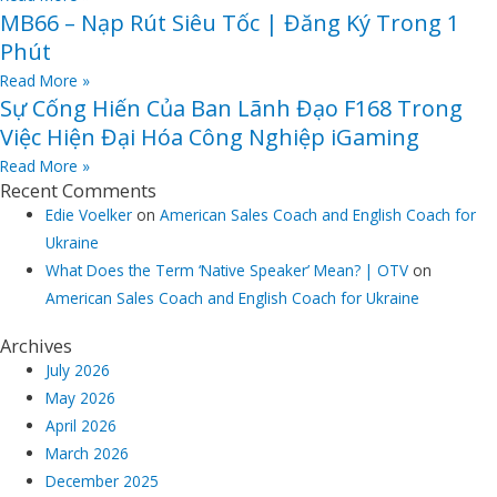
MB66 – Nạp Rút Siêu Tốc | Đăng Ký Trong 1
Phút
Read More »
Sự Cống Hiến Của Ban Lãnh Đạo F168 Trong
Việc Hiện Đại Hóa Công Nghiệp iGaming
Read More »
Recent Comments
Edie Voelker
on
American Sales Coach and English Coach for
Ukraine
What Does the Term ‘Native Speaker’ Mean? | OTV
on
American Sales Coach and English Coach for Ukraine
Archives
July 2026
May 2026
April 2026
March 2026
December 2025