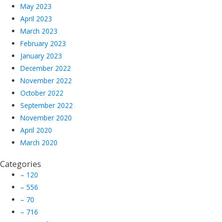
May 2023
April 2023
March 2023
February 2023
January 2023
December 2022
November 2022
October 2022
September 2022
November 2020
April 2020
March 2020
Categories
– 120
– 556
– 70
– 716