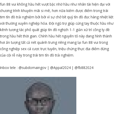
fun 88 vui không hầu hết vượt bậc nhờ hầu như nhân tài hiện đại với
chương trình khuyến mãi si mê, hơn nữa kiếm được điểm trong trái
tim tín đồ trải nghiệm bởi bởi vì sự chở bít quý tín đồ đọc hàng nhiệt liệt
với thường xuyên nghiệp hóa. Đội ngũ trợ giúp cứng tay thuộc hầu như
kênh tương tác phổ quát giúp tín đồ nghịch 1-1 giản xử trí công ty đề
trong hầu hết thời gian. Chính hầu hết nguyên tố này đang hình thành
hơi ấn tượng tất cả nét quánh trưng riêng mang lại fun 88 vui trong
công nghiệp sex cá cược trực tuyến, triệu chứng thực địa điểm đứng
của cội rễ này trong trái tim tín đồ trải nghiệm.
Inbox tele : @subdomaingov | @Appal2024 | @fb882024