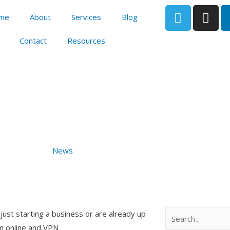
T
I
me
About
Services
Blog
e
n
l
s
Contact
Resources
e
t
g
a
r
g
a
r
m
a
m
News
Search
just starting a business or are already up
en online and VPN