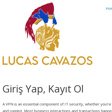
Skip
Ho
to
content
Giriş Yap, Kayıt Ol
A VPN is an essential component of IT security, whether you’re 
and running. Most business interactions and transactions happ