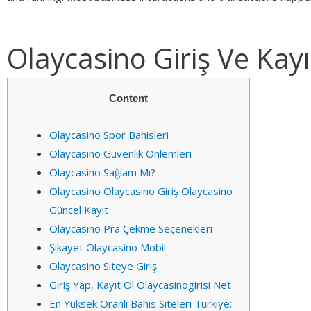
Olaycasino Giriş Ve Kayı
Content
Olaycasino Spor Bahisleri
Olaycasino Güvenlik Önlemleri
Olaycasino Sağlam Mı?
Olaycasino Olaycasino Giriş Olaycasino
Güncel Kayıt
Olaycasino Pra Çekme Seçenekleri
Şikayet Olaycasino Mobil
Olaycasino Siteye Giriş
Giriş Yap, Kayıt Ol Olaycasinogirisi Net
En Yüksek Oranlı Bahis Siteleri Türkiye: