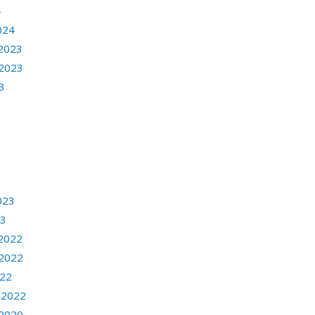
4
024
2023
2023
3
3
023
23
2022
2022
022
 2022
2020