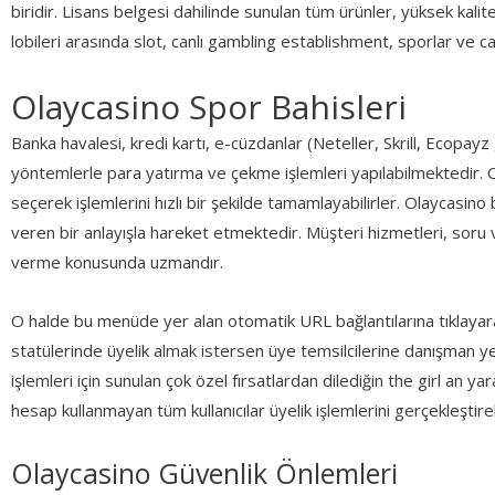
biridir. Lisans belgesi dahilinde sunulan tüm ürünler, yüksek kalit
lobileri arasında slot, canlı gambling establishment, sporlar ve c
Olaycasino Spor Bahisleri
Banka havalesi, kredi kartı, e-cüzdanlar (Neteller, Skrill, Ecopayz g
yöntemlerle para yatırma ve çekme işlemleri yapılabilmektedir. 
seçerek işlemlerini hızlı bir şekilde tamamlayabilirler. Olaycasi
veren bir anlayışla hareket etmektedir. Müşteri hizmetleri, soru ve 
verme konusunda uzmandır.
O halde bu menüde yer alan otomatik URL bağlantılarına tıklayara
statülerinde üyelik almak istersen üye temsilcilerine danışman ye
işlemleri için sunulan çok özel fırsatlardan dilediğin the girl an yar
hesap kullanmayan tüm kullanıcılar üyelik işlemlerini gerçekleştir
Olaycasino Güvenlik Önlemleri