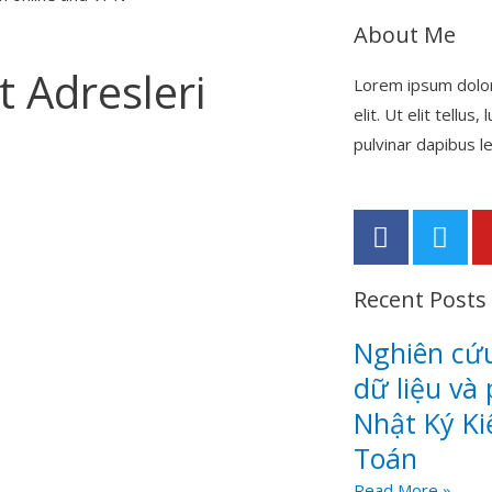
About Me
t Adresleri
Lorem ipsum dolor
elit. Ut elit tellus
pulvinar dapibus le
F
T
a
w
c
i
Recent Posts
e
t
b
t
Nghiên cứu
o
e
o
r
dữ liệu và 
k
Nhật Ký K
-
Toán
f
Read More »