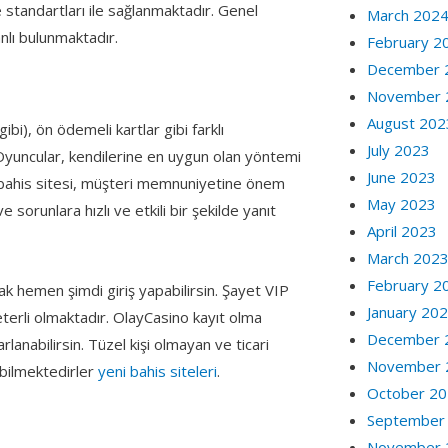
e standartları ile sağlanmaktadır. Genel
March 202
anlı bulunmaktadır.
February 2
December 
November 
August 202
ibi), ön ödemeli kartlar gibi farklı
July 2023
Oyuncular, kendilerine en uygun olan yöntemi
June 2023
no bahis sitesi, müşteri memnuniyetine önem
May 2023
sorunlara hızlı ve etkili bir şekilde yanıt
April 2023
March 202
February 2
k hemen şimdi giriş yapabilirsin. Şayet VIP
January 20
terli olmaktadır. OlayCasino kayıt olma
December 
arlanabilirsin. Tüzel kişi olmayan ve ticari
November 
ebilmektedirler
yeni bahis siteleri
.
October 2
September
November 