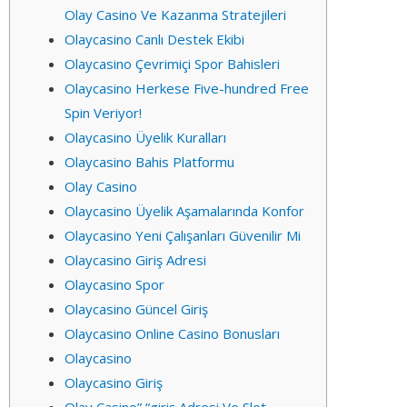
Olay Casino Ve Kazanma Stratejileri
Olaycasino Canlı Destek Ekibi
Olaycasino Çevrimiçi Spor Bahisleri
Olaycasino Herkese Five-hundred Free
Spin Veriyor!
Olaycasino Üyelik Kuralları
Olaycasino Bahis Platformu
Olay Casino
Olaycasino Üyelik Aşamalarında Konfor
Olaycasino Yeni Çalışanları Güvenilir Mi
Olaycasino Giriş Adresi
Olaycasino Spor
Olaycasino Güncel Giriş
Olaycasino Online Casino Bonusları
Olaycasino
Olaycasino Giriş
Olay Casino” “giriş Adresi Ve Slot