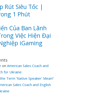
 Rút Siêu Tốc |
rong 1 Phút
iến Của Ban Lãnh
rong Việc Hiện Đại
Nghiệp iGaming
ents
r
on
American Sales Coach and
ch for Ukraine
the Term ‘Native Speaker’ Mean?
merican Sales Coach and English
kraine