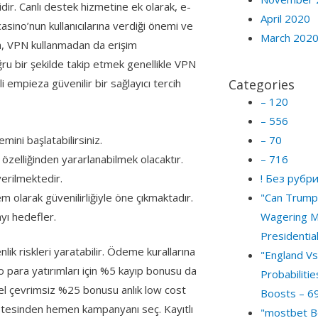
dir. Canlı destek hizmetine ek olarak, e-
April 2020
asino’nun kullanıcılarına verdiği önemi ve
March 202
ına, VPN kullanmadan da erişim
oğru bir şekilde takip etmek genellikle VPN
li empieza güvenilir bir sağlayıcı tercih
Categories
– 120
– 556
mini başlatabilirsiniz.
– 70
özelliğinden yararlanabilmek olacaktır.
– 716
verilmektedir.
! Без рубр
olarak güvenilirliğiyle öne çıkmaktadır.
"Can Trump 
ayı hedefler.
Wagering M
Presidential
lik riskleri yaratabilir. Ödeme kurallarına
"England Vs
pto para yatırımları için %5 kayıp bonusu da
Probabiliti
özel çevrimsiz %25 bonusu anlık low cost
Boosts – 6
istesinden hemen kampanyanı seç. Kayıtlı
"mostbet B