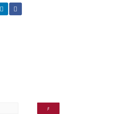
L
F
i
a
n
c
k
e
e
b
d
o
i
o
n
k