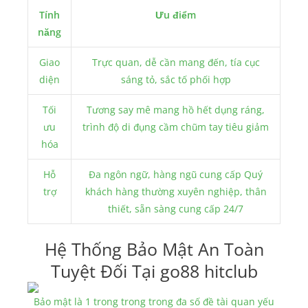
Tính
Ưu điểm
năng
Giao
Trực quan, dễ cần mang đến, tía cục
diện
sáng tỏ, sắc tố phối hợp
Tối
Tương say mê mang hồ hết dụng ráng,
ưu
trình độ di đụng cầm chũm tay tiêu giảm
hóa
Hỗ
Đa ngôn ngữ, hàng ngũ cung cấp Quý
trợ
khách hàng thường xuyên nghiệp, thân
thiết, sẵn sàng cung cấp 24/7
Hệ Thống Bảo Mật An Toàn
Tuyệt Đối Tại go88 hitclub
Bảo mật là 1 trong trong trong đa số đề tài quan yếu