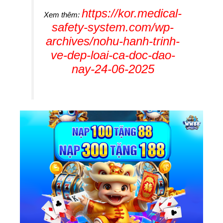
https://kor.medical-
Xem thêm:
safety-system.com/wp-
archives/nohu-hanh-trinh-
ve-dep-loai-ca-doc-dao-
nay-24-06-2025