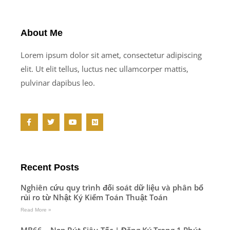
About Me
Lorem ipsum dolor sit amet, consectetur adipiscing
elit. Ut elit tellus, luctus nec ullamcorper mattis,
pulvinar dapibus leo.
F
T
Y
M
a
w
o
e
c
i
u
d
e
t
t
i
b
t
u
u
o
e
b
m
o
r
e
Recent Posts
k
-
f
Nghiên cứu quy trình đối soát dữ liệu và phân bổ
rủi ro từ Nhật Ký Kiểm Toán Thuật Toán
Read More »
MB66 – Nạp Rút Siêu Tốc | Đăng Ký Trong 1 Phút