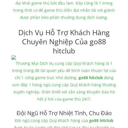
đại khái game thủ bắt đầu làm. Đây cũng là 1 trong
trong thời cơ để game thủ diễn đạt nhân tài với giành
được phần béo phần thưởng dung dịch lượng.
Dịch Vụ Hỗ Trợ Khách Hàng
Chuyên Nghiệp Của go88
hitclub
Thương Mại Dịch Vụ cung cấp Quý khách hàng là 1
trong trong đề tài quan yếu để bình luận thuận lợi của
chỉ 1 cổng game trực nhỏ đường.
go88 hitclub
đang
vun đắp 1 hàng ngũ cung cấp Quý khách hàng thường
xuyên nghiệp, thân thiết với sẵn sàng khuyên bảo hồ
hết ý hỏi của game thủ 24/7.
Đội Ngũ Hỗ Trợ Nhiệt Tình, Chu Đáo
Đội ngũ cung cấp Quý khách hàng của
go88 hitclub
được huấn luyện với đào chế tạo ra đầu tư chuyển ra