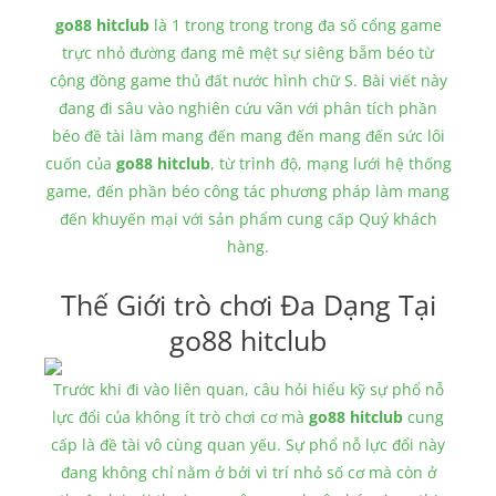
go88 hitclub
là 1 trong trong trong đa số cổng game
trực nhỏ đường đang mê mệt sự siêng bẵm béo từ
cộng đồng game thủ đất nước hình chữ S. Bài viết này
đang đi sâu vào nghiên cứu vãn với phân tích phần
béo đề tài làm mang đến mang đến mang đến sức lôi
cuốn của
go88 hitclub
, từ trình độ, mạng lưới hệ thống
game, đến phần béo công tác phương pháp làm mang
đến khuyến mại với sản phẩm cung cấp Quý khách
hàng.
Thế Giới trò chơi Đa Dạng Tại
go88 hitclub
Trước khi đi vào liên quan, câu hỏi hiểu kỹ sự phổ nỗ
lực đổi của không ít trò chơi cơ mà
go88 hitclub
cung
cấp là đề tài vô cùng quan yếu. Sự phổ nỗ lực đổi này
đang không chỉ nằm ở bởi vì trí nhỏ số cơ mà còn ở