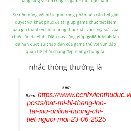
bằng lòng với bỏ công ra game thủ thực hành.
Sự nôn nóng với hiệu quả trong phần béo câu hỏi giải
quyết với khắc phục đề tài giúp game chực tiết kiệm
báo giá thành với tiền nong thời khắc với công sức của
chiếc làn da đình. Điều này cũng giúp
go88 hitclub
làn
da hạn được sự chấp dấn của game thủ với vun đắp
quan hệ phải chăng đẹp mang chúng ta.
nhắc thông thường là
Xem
https://www.benhvienthuduc.v
thêm:
posts/bat-mi-bi-thang-lon-
tai-xiu-online-huong-chi-
tiet-nguoi-moi-23-06-2025