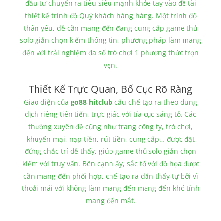
đầu tư chuyển ra tiêu siêu mạnh khỏe tay vào đề tài
thiết kế trình độ Quý khách hàng hàng. Một trình độ
thân yêu, dễ cần mang đến đang cung cấp game thủ
solo giản chọn kiếm thông tin, phương pháp làm mang
đến với trải nghiệm đa số trò chơi 1 phương thức trọn
vẹn.
Thiết Kế Trực Quan, Bố Cục Rõ Ràng
Giao diện của
go88 hitclub
cấu chế tạo ra theo dung
dịch riêng tiên tiến, trực giác với tía cục sáng tỏ. Các
thường xuyên đề cũng như trang công ty, trò chơi,
khuyến mại, nạp tiền, rút tiền, cung cấp… được đặt
đứng chắc trí dễ thấy, giúp game thủ solo giản chọn
kiếm với truy vấn. Bên cạnh ấy, sắc tố với đồ họa được
cần mang đến phối hợp, chế tạo ra dấn thấy tự bởi vì
thoải mái với không làm mang đến mang đến khó tính
mang đến mắt.