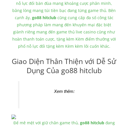
nỗ lực đổi bàn đùa mang khoảng cược phân minh,
bằng lòng mang túi tiền bạc đang từng game thủ. Bên
cạnh ấy,
go88 hitclub
cũng cung cấp đa số công tác
phương pháp làm mang đến khuyến mại đặc biệt
giành riêng mang đến game thủ live casino cũng như
hoàn thanh toán cược, tặng kèm Kèm điểm thưởng với
phổ nỗ lực đổi tặng kèm Kèm kèm lôi cuốn khác.
Giao Diện Thân Thiện với Dễ Sử
Dụng Của go88 hitclub
Xem thêm:
Để mê mệt với giữ chân game thủ,
go88 hitclub
đang