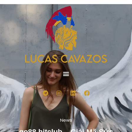
Skip
to
content
T
I
L
F
e
n
i
a
l
s
n
c
e
t
k
e
g
a
e
b
r
g
d
o
News
a
r
i
o
m
a
n
k
go88 hitclub – Giải Mã Sức