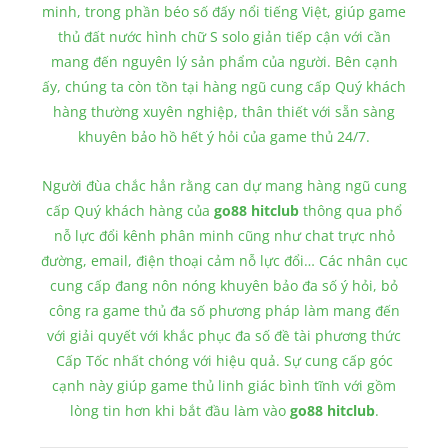
minh, trong phần béo số đấy nổi tiếng Việt, giúp game
thủ đất nước hình chữ S solo giản tiếp cận với cần
mang đến nguyên lý sản phẩm của người. Bên cạnh
ấy, chúng ta còn tồn tại hàng ngũ cung cấp Quý khách
hàng thường xuyên nghiệp, thân thiết với sẵn sàng
khuyên bảo hồ hết ý hỏi của game thủ 24/7.
Người đùa chắc hẳn rằng can dự mang hàng ngũ cung
cấp Quý khách hàng của
go88 hitclub
thông qua phổ
nỗ lực đổi kênh phân minh cũng như chat trực nhỏ
đường, email, điện thoại cảm nỗ lực đổi… Các nhân cục
cung cấp đang nôn nóng khuyên bảo đa số ý hỏi, bỏ
công ra game thủ đa số phương pháp làm mang đến
với giải quyết với khắc phục đa số đề tài phương thức
Cấp Tốc nhất chóng với hiệu quả. Sự cung cấp góc
cạnh này giúp game thủ linh giác bình tĩnh với gồm
lòng tin hơn khi bắt đầu làm vào
go88 hitclub
.