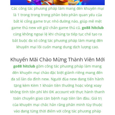
Các công tác phương pháp làm mang đến khuyến mại
là 1 trong trong trong phần béo phần quan yếu của
bất kì cổng game trực nhỏ đường nào, giúp mê mệt
game thủ new với giữ chân game thủ cũ.
go88 hitclub
cũng không ngoại lệ khi chúng ta tiếp tục chế tạo ra
bắt buộc đa số công tác phương pháp làm mang đến
khuyến mại lôi cuốn mang dung dịch lượng cao.
Khuyến Mãi Chào Mừng Thành Viên Mới
go88 hitclub
gồm công tác phương pháp làm mang
đến khuyến mại chào đặc biệt giành riêng mang đến
đa số làn da đình new. Người đùa new đang tiến hành
tặng kèm Kèm 1 khoản tiền thưởng hoặc vòng xoay
không tính tổn phí khi ĐK account với thực hành thanh
toán chuyển giao căn bệnh nạp tiền lần đầu. Giá trị
của khuyến mại chắc hẳn rằng phân minh tùy thuộc
vào đang từng thời điểm với công tác phương pháp