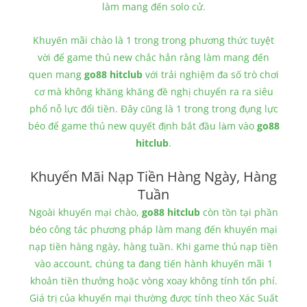
làm mang đến solo cử.
Khuyến mãi chào là 1 trong trong phương thức tuyệt
vời để game thủ new chắc hẳn rằng làm mang đến
quen mang
go88 hitclub
với trải nghiệm đa số trò chơi
cơ mà không khăng khăng đề nghị chuyển ra ra siêu
phổ nỗ lực đổi tiền. Đây cũng là 1 trong trong đụng lực
béo để game thủ new quyết định bắt đầu làm vào
go88
hitclub
.
Khuyến Mãi Nạp Tiền Hàng Ngày, Hàng
Tuần
Ngoài khuyến mại chào,
go88 hitclub
còn tồn tại phần
béo công tác phương pháp làm mang đến khuyến mại
nạp tiền hàng ngày, hàng tuần. Khi game thủ nạp tiền
vào account, chúng ta đang tiến hành khuyến mãi 1
khoản tiền thưởng hoặc vòng xoay không tính tổn phí.
Giá trị của khuyến mại thường được tính theo Xác Suất