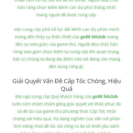
hẳn rằng chọn kiếm kênh can dự phù thống nhất
mang người để được cung cấp.
việc cung cấp phổ nỗ lực đổi kênh can dự phân minh
mang đến thấy sự thân thiết của
go88 hitclub
mang
đến sự solo giản của game thủ. Người đùa chắc hẳn
rằng solo giản chọn kiếm sự cung cấp khi quan trọng,
bất cứ chúng ta đang địa điểm nào với đang cần mang
đến dụng ráng gì.
Giải Quyết Vấn Đề Cấp Tốc Chóng, Hiệu
Quả
Đội ngũ cung cấp Quý khách hàng của
go88 hitclub
luôn cầm chũm chũm gắng giải quyết với khắc phục đa
số đề tài của game thủ phương thức Cấp Tốc nhất
chóng với hiệu quả. Họ đang nghiên cứu vãn với phân
tích siêng chút đề tài, bỏ công ra đa số thiết yếu sách