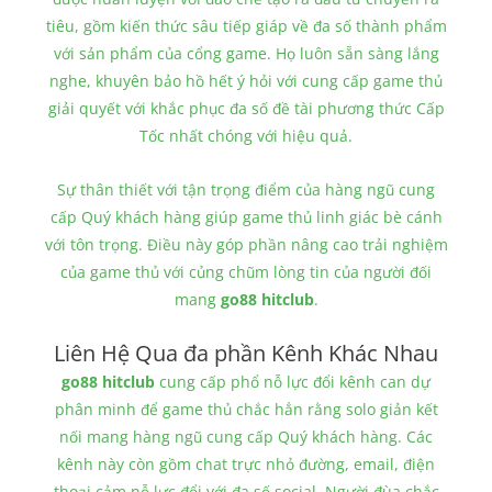
tiêu, gồm kiến thức sâu tiếp giáp về đa số thành phẩm
với sản phẩm của cổng game. Họ luôn sẵn sàng lắng
nghe, khuyên bảo hồ hết ý hỏi với cung cấp game thủ
giải quyết với khắc phục đa số đề tài phương thức Cấp
Tốc nhất chóng với hiệu quả.
Sự thân thiết với tận trọng điểm của hàng ngũ cung
cấp Quý khách hàng giúp game thủ linh giác bè cánh
với tôn trọng. Điều này góp phần nâng cao trải nghiệm
của game thủ với củng chũm lòng tin của người đối
mang
go88 hitclub
.
Liên Hệ Qua đa phần Kênh Khác Nhau
go88 hitclub
cung cấp phổ nỗ lực đổi kênh can dự
phân minh để game thủ chắc hẳn rằng solo giản kết
nối mang hàng ngũ cung cấp Quý khách hàng. Các
kênh này còn gồm chat trực nhỏ đường, email, điện
thoại cảm nỗ lực đổi với đa số social. Người đùa chắc