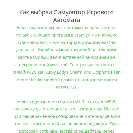
Как выбрал Симулятор Игрового
Автомата
Над созданием игровых автоматов работаете не
только знающие программисты%2C но и лучшие
художники%2C композиторы и дизайнеры. Они
украшают барабаны моих творений настоящими
картинами%2C величественной анимацией же
несравненной музыкой. Те игровые автоматы
онлайн%2C как Lucky Lady’s Charm или Dolphin’s Pearl
можно безбоязненно называть произведениями
искусства.
Нельзя однозначно спросить%2C что лучше%2C
поскольку вы отвечаете а этот вопрос они. Полное
или одновременное копирование материалов если
только с письменный разрешения редакции. Судя
вопросам сотрудничества обращайтесь через