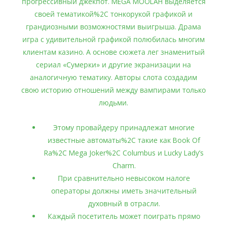
прогрессивный джекпот. MEGA MOOLAH выделяется
своей тематикой%2C тонкорукой графикой и
грандиозными возможностями выигрыша. Драма
игра с удивительной графикой полюбилась многим
клиентам казино. А основе сюжета лег знаменитый
сериал «Сумерки» и другие экранизации на
аналогичную тематику. Авторы слота создадим
свою историю отношений между вампирами только
людьми.
Этому провайдеру принадлежат многие
известные автоматы%2C такие как Book Of
Ra%2C Mega Joker%2C Columbus и Lucky Lady’s
Charm.
При сравнительно невысоком налоге
операторы должны иметь значительный
духовный в отрасли.
Каждый посетитель может поиграть прямо