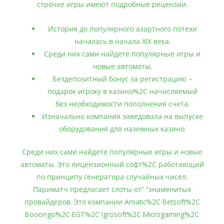
строчке игры имеют подробные рецензии.
История до популярного азартного потехи
началась в начала XIX века.
Среди них сами найдете популярные игры и
новые автоматы.
Бездепозитный бонус за регистрацию –
подарок игроку в казино%2C начисляемый
без необходимости пополнения счета.
Изначально компания заведовала на выпуске
оборудования для наземных казино.
Среди них сами найдете популярные игры и новые
автоматы. Это лицензионный софт%2C работающий
по принципу генератора случайных чисел.
Париматч предлагает слоты от” “знаменитых
провайдеров. Это компании Amatic%2C Betsoft%2C
Booongo%2C EGT%2C Igrosoft%2C Microgaming%2C