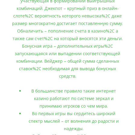
участвующая в формировании выигрышных
комбинаций. Джекпот – крупный приз в онлайн-
слоте%2C вероятность которого невысока%2C даже
размер многократно достигает поставленную сумму.
Обналичить – пополнение счета в казино%2C а
также сам счет%2C на который вносятся эти деньги.
Бонусная игра – дополнительных игры%2C
запускающаяся или выпадении соответствующей
комбинации. Вейджер – общей сумма сделанных
ставок%2C необходимая для вывода бонусных
средств.
В большинстве правило такие интернет
казино работают по системе зеркал и
принимаю игроков со чем мира.
Во первых игры вы сердитесь широкий
спектр мыслей – от волнения до радости и
надежды.