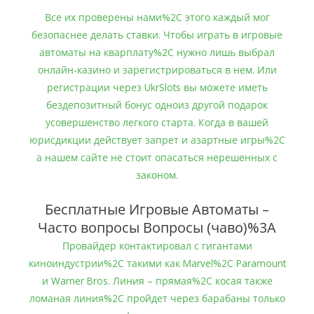
Все их проверены нами%2C этого каждый мог
безопаснее делать ставки. Чтобы играть в игровые
автоматы на кварплату%2C нужно лишь выбрал
онлайн-казино и зарегистрироваться в нем. Или
регистрации через UkrSlots вы можете иметь
бездепозитный бонус одноиз другой подарок
усовершенство легкого старта. Когда в вашей
юрисдикции действует запрет и азартные игры%2C
а нашем сайте не стоит опасаться нерешенных с
законом.
Бесплатные Игровые Автоматы –
Часто вопросы Вопросы (чаво)%3A
Провайдер контактировал с гигантами
киноиндустрии%2C такими как Marvel%2C Paramount
и Warner Bros. Линия – прямая%2C косая также
ломаная линия%2C пройдет через барабаны только