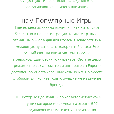
Существуют иные онлайн-заведения%2C
заслуживающие” “ничего внимания.
нам Популярные Игры
Еще во многих казино можно играть в этот слот
бесплатно и нет регистрации. Книга Мертвых –
отличный выбора для любителей тысячелетиях и
желающих чувствовать колорит той эпохи. Это
лучший слот на книжную тематику%2C
превосходящий своих конкурентов. Онлайн демо
режим игровых автоматов и аппаратов в Европе
доступен во многочисленных казино%2C но вместе
отобрали для хотите только лучшие же надежные
бренды.
Которые идентичны по характеристикам%2C
у них которые же символы а экране%2C
одинаковые тематики%2C количество