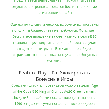
предлагается альтернатива. Них могут играть в
эмуляторы игровых автоматов бесплатно и кроме
регистрации онлайн.
Однако по условиям некоторых бонусных программ
пополнять баланс счета не требуются. Фриспин –
бесплатное вращение за счет казино в слоте%2C
позволяющее получить реальный приз в случае
выпадения выигрыша. Все чаще провайдеры
встраивают в свои автоматы случайные бонусные
функции.
Feature Buy – Разблокировать
Бонусные Игры
Среди лучших игр провайдера можно выделят Age
of the Gods%2C King of Olympus%2C Green Lantern.
Шведский разработчик стала свою деятельность а
1990-х годах же сумел попасть а число лидеров