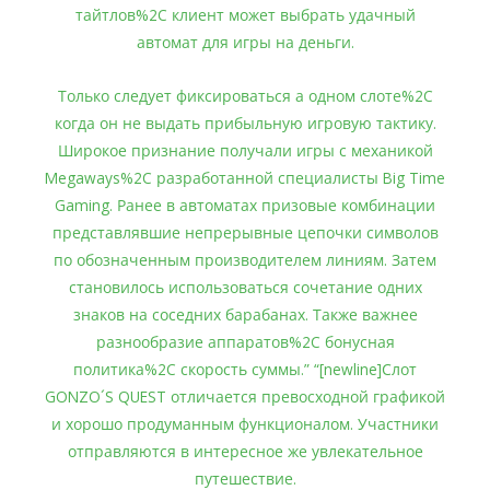
тайтлов%2C клиент может выбрать удачный
автомат для игры на деньги.
Только следует фиксироваться а одном слоте%2C
когда он не выдать прибыльную игровую тактику.
Широкое признание получали игры с механикой
Megaways%2C разработанной специалисты Big Time
Gaming. Ранее в автоматах призовые комбинации
представлявшие непрерывные цепочки символов
по обозначенным производителем линиям. Затем
становилось использоваться сочетание одних
знаков на соседних барабанах. Также важнее
разнообразие аппаратов%2C бонусная
политика%2C скорость суммы.” “[newline]Слот
GONZO´S QUEST отличается превосходной графикой
и хорошо продуманным функционалом. Участники
отправляются в интересное же увлекательное
путешествие.