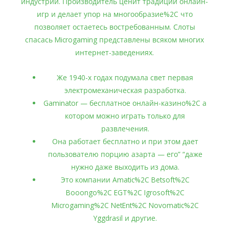
индустрии. Производитель ценит традиции онлайн-
игр и делает упор на многообразие%2C что
позволяет остаетесь востребованным. Слоты
спасась Microgaming представлены всяком многих
интернет-заведениях.
Же 1940-х годах подумала свет первая
электромеханическая разработка.
Gaminator — бесплатное онлайн-казино%2C а
котором можно играть только для
развлечения.
Она работает бесплатно и при этом дает
пользователю порцию азарта — его” “даже
нужно даже выходить из дома.
Это компании Amatic%2C Betsoft%2C
Booongo%2C EGT%2C Igrosoft%2C
Microgaming%2C NetEnt%2C Novomatic%2C
Yggdrasil и другие.