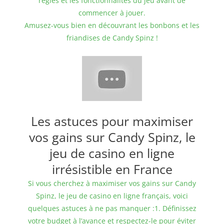
règles et les fonctionnalités du jeu avant de
commencer à jouer.
Amusez-vous bien en découvrant les bonbons et les
friandises de Candy Spinz !
Les astuces pour maximiser
vos gains sur Candy Spinz, le
jeu de casino en ligne
irrésistible en France
Si vous cherchez à maximiser vos gains sur Candy
Spinz, le jeu de casino en ligne français, voici
quelques astuces à ne pas manquer :1. Définissez
votre budget à l’avance et respectez-le pour éviter