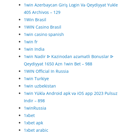
1win Azerbaycan Giriş Login Və Qeydiyyat Yukle
405 Archivos – 129
1Win Brasil
1WIN Casino Brasil
1win casino spanish
1win fr
1win India
1win Nadir ᐉ Kazinodan əzəmətli Bonuslar ᐉ
Qeydiyyat 1650 Azn 1win Bet – 988
1WIN Official In Russia
1win Turkiye
1win uzbekistan
1win Yüklə Android apk və iOS app 2023 Pulsuz
Indir – 898
1winRussia
1xbet
1xbet apk
1xbet arabic