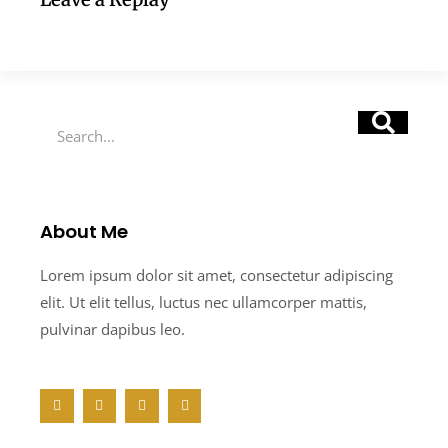
Search
About Me
Lorem ipsum dolor sit amet, consectetur adipiscing
elit. Ut elit tellus, luctus nec ullamcorper mattis,
pulvinar dapibus leo.
F
T
Y
M
a
w
o
e
c
i
u
d
e
t
t
i