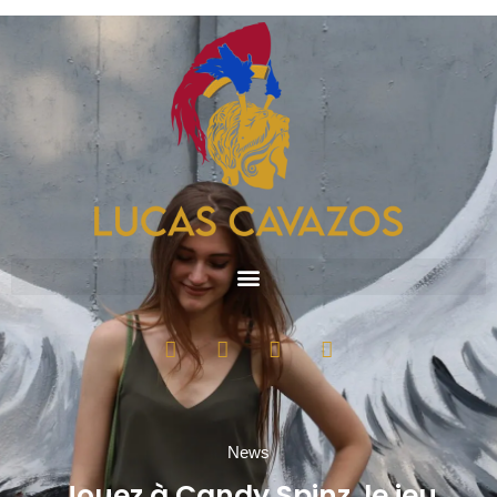
Skip
to
content
T
I
L
F
e
n
i
a
l
s
n
c
e
t
k
e
g
a
e
b
r
g
d
o
News
a
r
i
o
m
a
n
k
Jouez à Candy Spinz, le jeu