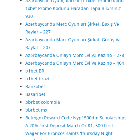
Azərbaycan Oyunçuları ötrü 1xbet Promo Kodu
1xbet Promo Kodunu Haradan Tapa Bilərsiniz –
930
Azərbaycanda Mərc Oyunları Şirkəti Baxış Və
Rəylər – 227
Azərbaycanda Mərc Oyunları Şirkəti Görüş Və
Rəylər – 207
Azərbaycanda Onlayn Mərc Evi Və Kazino – 278
Azərbaycanda Onlayn Mərc Evi Və Kazino – 404
b1bet BR
b1bet brazil
Bankobet
Basaribet
bbrbet colombia
bbrbet mx
Betmgm Reward Code Nyp1500dm Scholarships
A 20% First Deposit Match Or $1, 500 First
Wager For Broncos-saints 'thursday Night