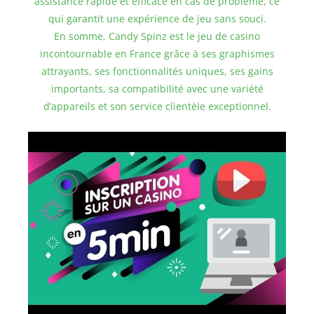
assistance rapide et efficace en cas de problème, ce
qui garantit une expérience de jeu sans souci.
En somme, Candy Spinz est le jeu de casino
incontournable en France grâce à ses graphismes
attrayants, ses fonctionnalités uniques, ses gains
importants, sa compatibilité avec une variété
d’appareils et son service clientèle exceptionnel.