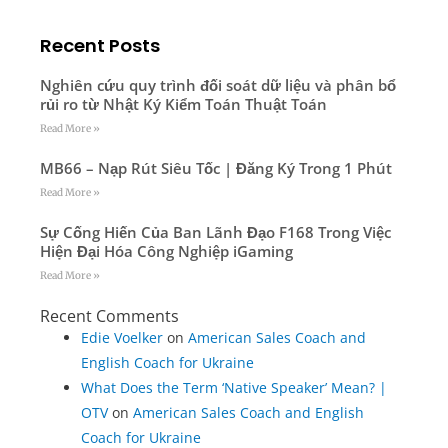
b
t
u
u
o
e
b
m
o
r
e
Recent Posts
k
-
f
Nghiên cứu quy trình đối soát dữ liệu và phân bổ
rủi ro từ Nhật Ký Kiểm Toán Thuật Toán
Read More »
MB66 – Nạp Rút Siêu Tốc | Đăng Ký Trong 1 Phút
Read More »
Sự Cống Hiến Của Ban Lãnh Đạo F168 Trong Việc
Hiện Đại Hóa Công Nghiệp iGaming
Read More »
Recent Comments
Edie Voelker
on
American Sales Coach and
English Coach for Ukraine
What Does the Term ‘Native Speaker’ Mean? |
OTV
on
American Sales Coach and English
Coach for Ukraine