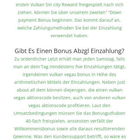
ersten Vulkan Sin city Reward freigespielt nach sich
ziehen, können Sie über unserem zweiten” “Down
payment Bonus beginnen. Das kommt darauf an,
welche Zahlungsmethoden Sie bei der Einzahlung
verwendet haben.
Gibt Es Einen Bonus Abzgl Einzahlung?
Zu ordentlicher Letzt erhält man jeden Samstag, falls
man an dem Tag mindestens five Einzahlungen tätigt,
irgendeinen vulkan vegas bonus in Höhe des
arithmetischen Mittels der Einzahlungen. Neben just
about all dem können diejenigen, die einen vulkan
vegas aktionscode besitzen, auch von anderen vulkan
vegas aktionscode profitieren. Laut den
Umsatzbedingungen müssen Sie das Bonusguthaben
40-fach freispielen, ansonsten verfällt der
Willkommensbonus sowie alle daraus resultierenden
Gewinne. Was den Kundensupport betrifft, so wäre es