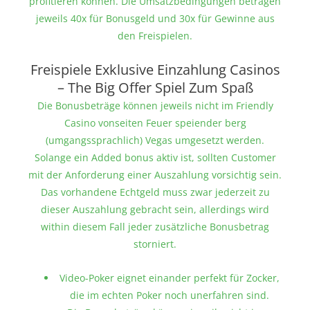
profitieren können. Die Umsatzbedingungen betragen
jeweils 40x für Bonusgeld und 30x für Gewinne aus
den Freispielen.
Freispiele Exklusive Einzahlung Casinos
– The Big Offer Spiel Zum Spaß
Die Bonusbeträge können jeweils nicht im Friendly
Casino vonseiten Feuer speiender berg
(umgangssprachlich) Vegas umgesetzt werden.
Solange ein Added bonus aktiv ist, sollten Customer
mit der Anforderung einer Auszahlung vorsichtig sein.
Das vorhandene Echtgeld muss zwar jederzeit zu
dieser Auszahlung gebracht sein, allerdings wird
within diesem Fall jeder zusätzliche Bonusbetrag
storniert.
Video-Poker eignet einander perfekt für Zocker,
die im echten Poker noch unerfahren sind.