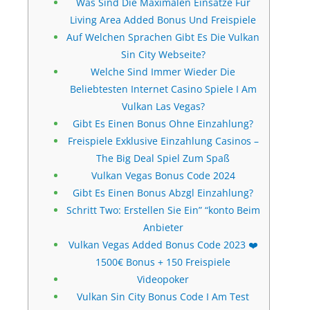
Was Sind Die Maximalen Einsätze Für
Living Area Added Bonus Und Freispiele
Auf Welchen Sprachen Gibt Es Die Vulkan
Sin City Webseite?
Welche Sind Immer Wieder Die
Beliebtesten Internet Casino Spiele I Am
Vulkan Las Vegas?
Gibt Es Einen Bonus Ohne Einzahlung?
Freispiele Exklusive Einzahlung Casinos –
The Big Deal Spiel Zum Spaß
Vulkan Vegas Bonus Code 2024
Gibt Es Einen Bonus Abzgl Einzahlung?
Schritt Two: Erstellen Sie Ein” “konto Beim
Anbieter
Vulkan Vegas Added Bonus Code 2023 ❤️
1500€ Bonus + 150 Freispiele
Videopoker
Vulkan Sin City Bonus Code I Am Test