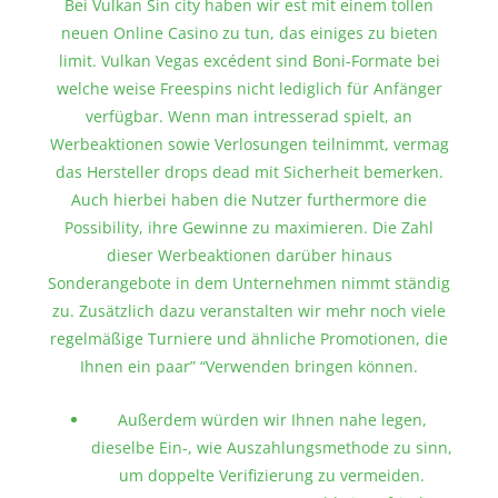
Bei Vulkan Sin city haben wir est mit einem tollen
neuen Online Casino zu tun, das einiges zu bieten
limit. Vulkan Vegas excédent sind Boni-Formate bei
welche weise Freespins nicht lediglich für Anfänger
verfügbar. Wenn man intresserad spielt, an
Werbeaktionen sowie Verlosungen teilnimmt, vermag
das Hersteller drops dead mit Sicherheit bemerken.
Auch hierbei haben die Nutzer furthermore die
Possibility, ihre Gewinne zu maximieren. Die Zahl
dieser Werbeaktionen darüber hinaus
Sonderangebote in dem Unternehmen nimmt ständig
zu. Zusätzlich dazu veranstalten wir mehr noch viele
regelmäßige Turniere und ähnliche Promotionen, die
Ihnen ein paar” “Verwenden bringen können.
Außerdem würden wir Ihnen nahe legen,
dieselbe Ein-, wie Auszahlungsmethode zu sinn,
um doppelte Verifizierung zu vermeiden.