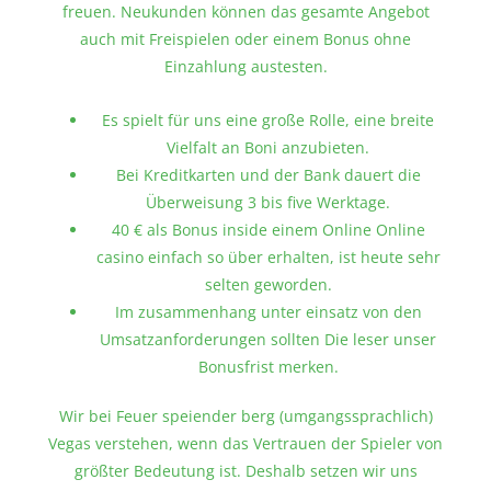
freuen. Neukunden können das gesamte Angebot
auch mit Freispielen oder einem Bonus ohne
Einzahlung austesten.
Es spielt für uns eine große Rolle, eine breite
Vielfalt an Boni anzubieten.
Bei Kreditkarten und der Bank dauert die
Überweisung 3 bis five Werktage.
40 € als Bonus inside einem Online Online
casino einfach so über erhalten, ist heute sehr
selten geworden.
Im zusammenhang unter einsatz von den
Umsatzanforderungen sollten Die leser unser
Bonusfrist merken.
Wir bei Feuer speiender berg (umgangssprachlich)
Vegas verstehen, wenn das Vertrauen der Spieler von
größter Bedeutung ist. Deshalb setzen wir uns