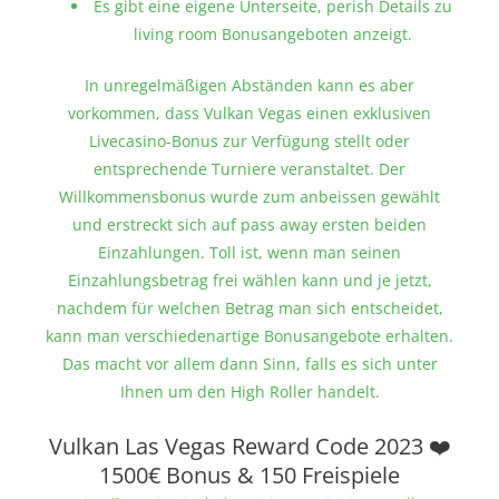
Es gibt eine eigene Unterseite, perish Details zu
living room Bonusangeboten anzeigt.
In unregelmäßigen Abständen kann es aber
vorkommen, dass Vulkan Vegas einen exklusiven
Livecasino-Bonus zur Verfügung stellt oder
entsprechende Turniere veranstaltet. Der
Willkommensbonus wurde zum anbeissen gewählt
und erstreckt sich auf pass away ersten beiden
Einzahlungen. Toll ist, wenn man seinen
Einzahlungsbetrag frei wählen kann und je jetzt,
nachdem für welchen Betrag man sich entscheidet,
kann man verschiedenartige Bonusangebote erhalten.
Das macht vor allem dann Sinn, falls es sich unter
Ihnen um den High Roller handelt.
Vulkan Las Vegas Reward Code 2023 ❤️
1500€ Bonus & 150 Freispiele