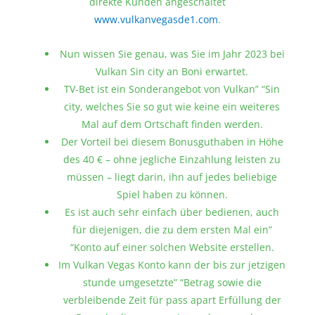
direkte Kunden angeschaltet
www.vulkanvegasde1.com
.
Nun wissen Sie genau, was Sie im Jahr 2023 bei
Vulkan Sin city an Boni erwartet.
TV-Bet ist ein Sonderangebot von Vulkan” “Sin
city, welches Sie so gut wie keine ein weiteres
Mal auf dem Ortschaft finden werden.
Der Vorteil bei diesem Bonusguthaben in Höhe
des 40 € – ohne jegliche Einzahlung leisten zu
müssen – liegt darin, ihn auf jedes beliebige
Spiel haben zu können.
Es ist auch sehr einfach über bedienen, auch
für diejenigen, die zu dem ersten Mal ein”
“Konto auf einer solchen Website erstellen.
Im Vulkan Vegas Konto kann der bis zur jetzigen
stunde umgesetzte” “Betrag sowie die
verbleibende Zeit für pass apart Erfüllung der