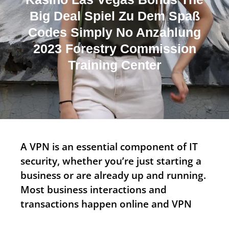
m
Big Deal Spiel Zu Dem Spaß
Codes Simply No Anzahlung
2023 Forestry Commission
Training Center
A VPN is an essential component of IT
security, whether you’re just starting a
business or are already up and running.
Most business interactions and
transactions happen online and VPN