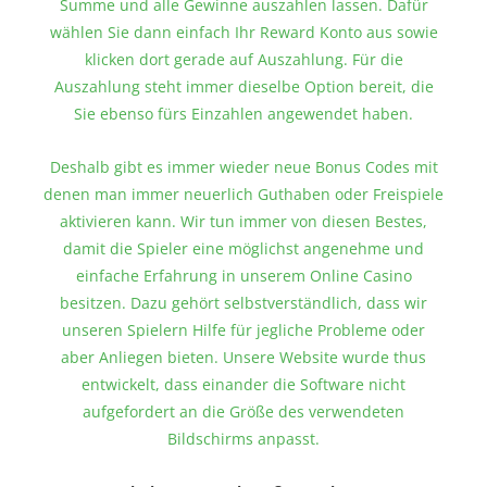
Summe und alle Gewinne auszahlen lassen. Dafür
wählen Sie dann einfach Ihr Reward Konto aus sowie
klicken dort gerade auf Auszahlung. Für die
Auszahlung steht immer dieselbe Option bereit, die
Sie ebenso fürs Einzahlen angewendet haben.
Deshalb gibt es immer wieder neue Bonus Codes mit
denen man immer neuerlich Guthaben oder Freispiele
aktivieren kann. Wir tun immer von diesen Bestes,
damit die Spieler eine möglichst angenehme und
einfache Erfahrung in unserem Online Casino
besitzen. Dazu gehört selbstverständlich, dass wir
unseren Spielern Hilfe für jegliche Probleme oder
aber Anliegen bieten. Unsere Website wurde thus
entwickelt, dass einander die Software nicht
aufgefordert an die Größe des verwendeten
Bildschirms anpasst.