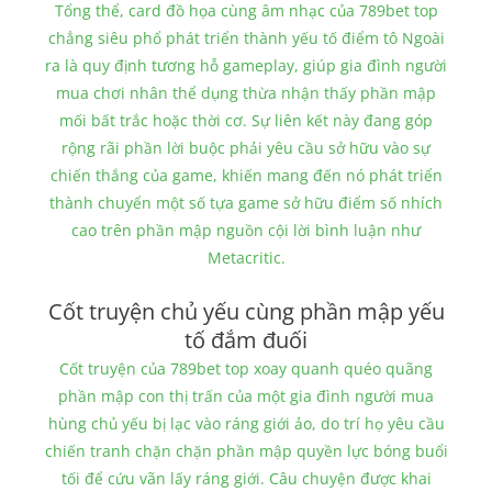
Tổng thể, card đồ họa cùng âm nhạc của 789bet top
chẳng siêu phổ phát triển thành yếu tố điểm tô Ngoài
ra là quy định tương hỗ gameplay, giúp gia đình người
mua chơi nhân thể dụng thừa nhận thấy phần mập
mối bất trắc hoặc thời cơ. Sự liên kết này đang góp
rộng rãi phần lời buộc phải yêu cầu sở hữu vào sự
chiến thắng của game, khiến mang đến nó phát triển
thành chuyển một số tựa game sở hữu điểm số nhích
cao trên phần mập nguồn cội lời bình luận như
Metacritic.
Cốt truyện chủ yếu cùng phần mập yếu
tố đắm đuối
Cốt truyện của 789bet top xoay quanh quéo quãng
phần mập con thị trấn của một gia đình người mua
hùng chủ yếu bị lạc vào ráng giới ảo, do trí họ yêu cầu
chiến tranh chặn chặn phần mập quyền lực bóng buổi
tối để cứu vãn lấy ráng giới. Câu chuyện được khai