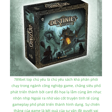
789bet top chủ yếu là chủ yếu sách khá phân phối
chạy trong ngành công nghiệp game, chẳng siêu phổ
phát triển thành bởi card đồ họa lạ lẫm cùng âm nhạc
nhộn nhịp Ngoài ra nhờ vào cốt truyện tinh tế cùng
gameplay phổ phát triển thành hình dạng. Sự chiến
thắng của game là kết quả của sự vấn đề quyết vai