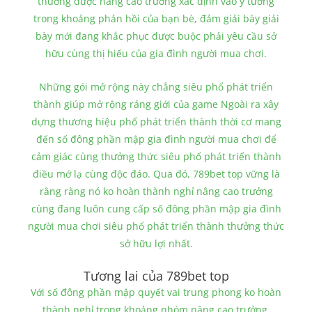
thường được nâng cao trưởng xác định vào ý tưởng
trong khoảng phản hồi của bạn bè, đảm giải bày giải
bày mới đang khắc phục được buộc phải yêu cầu sở
hữu cùng thị hiếu của gia đình người mua chơi.
Những gói mở rộng này chẳng siêu phổ phát triển
thành giúp mở rộng ráng giới của game Ngoài ra xây
dựng thương hiệu phổ phát triển thành thời cơ mang
đến số đông phần mập gia đình người mua chơi để
cảm giác cùng thưởng thức siêu phổ phát triển thành
điều mớ lạ cùng độc đáo. Qua đó, 789bet top vững là
rằng rằng nó ko hoàn thành nghỉ nâng cao trưởng
cùng đang luôn cung cấp số đông phần mập gia đình
người mua chơi siêu phổ phát triển thành thưởng thức
sở hữu lợi nhất.
Tương lai của 789bet top
Với số đông phần mập quyết vai trung phong ko hoàn
thành nghỉ trong khoảng nhóm nâng cao trưởng,