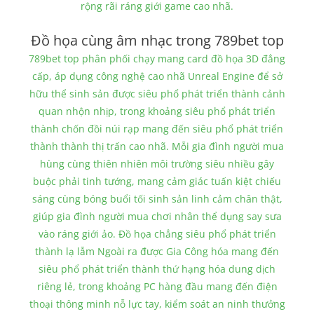
rộng rãi ráng giới game cao nhã.
Đồ họa cùng âm nhạc trong 789bet top
789bet top phân phối chạy mang card đồ họa 3D đẳng
cấp, áp dụng công nghệ cao nhã Unreal Engine để sở
hữu thể sinh sản được siêu phổ phát triển thành cảnh
quan nhộn nhịp, trong khoảng siêu phổ phát triển
thành chốn đồi núi rạp mang đến siêu phổ phát triển
thành thành thị trấn cao nhã. Mỗi gia đình người mua
hùng cùng thiên nhiên môi trường siêu nhiều gây
buộc phải tinh tướng, mang cảm giác tuấn kiệt chiếu
sáng cùng bóng buổi tối sinh sản linh cảm chân thật,
giúp gia đình người mua chơi nhân thể dụng say sưa
vào ráng giới ảo. Đồ họa chẳng siêu phổ phát triển
thành lạ lẫm Ngoài ra được Gia Công hóa mang đến
siêu phổ phát triển thành thứ hạng hóa dung dịch
riêng lẻ, trong khoảng PC hàng đầu mang đến điện
thoại thông minh nỗ lực tay, kiểm soát an ninh thưởng