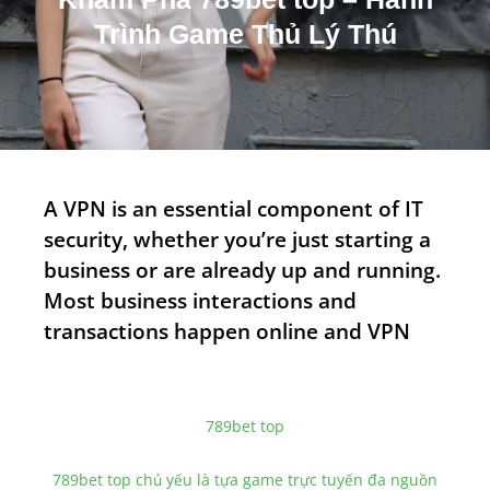
m
Trình Game Thủ Lý Thú
A VPN is an essential component of IT
security, whether you’re just starting a
business or are already up and running.
Most business interactions and
transactions happen online and VPN
789bet top
789bet top chủ yếu là tựa game trực tuyến đa nguồn