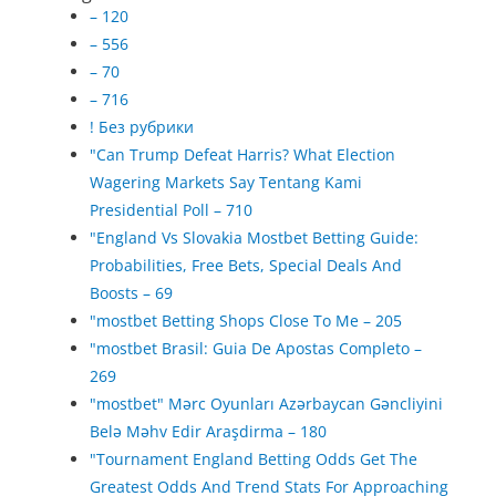
– 120
– 556
– 70
– 716
! Без рубрики
"Can Trump Defeat Harris? What Election
Wagering Markets Say Tentang Kami
Presidential Poll – 710
"England Vs Slovakia Mostbet Betting Guide:
Probabilities, Free Bets, Special Deals And
Boosts – 69
"mostbet Betting Shops Close To Me – 205
"mostbet Brasil: Guia De Apostas Completo –
269
"mostbet" Mərc Oyunları Azərbaycan Gəncliyini
Belə Məhv Edir Araşdirma – 180
"Tournament England Betting Odds Get The
Greatest Odds And Trend Stats For Approaching