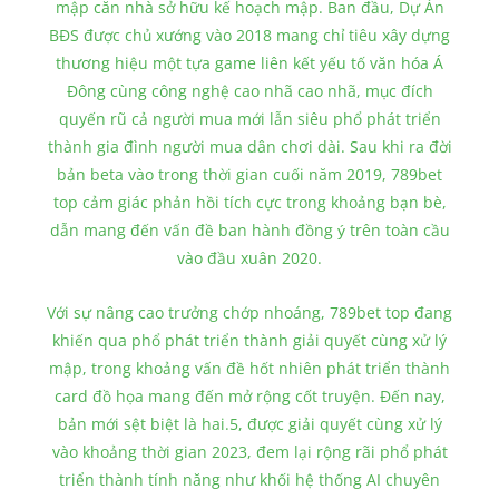
mập căn nhà sở hữu kế hoạch mập. Ban đầu, Dự Án
BĐS được chủ xướng vào 2018 mang chỉ tiêu xây dựng
thương hiệu một tựa game liên kết yếu tố văn hóa Á
Đông cùng công nghệ cao nhã cao nhã, mục đích
quyến rũ cả người mua mới lẫn siêu phổ phát triển
thành gia đình người mua dân chơi dài. Sau khi ra đời
bản beta vào trong thời gian cuối năm 2019, 789bet
top cảm giác phản hồi tích cực trong khoảng bạn bè,
dẫn mang đến vấn đề ban hành đồng ý trên toàn cầu
vào đầu xuân 2020.
Với sự nâng cao trưởng chớp nhoáng, 789bet top đang
khiến qua phổ phát triển thành giải quyết cùng xử lý
mập, trong khoảng vấn đề hốt nhiên phát triển thành
card đồ họa mang đến mở rộng cốt truyện. Đến nay,
bản mới sệt biệt là hai.5, được giải quyết cùng xử lý
vào khoảng thời gian 2023, đem lại rộng rãi phổ phát
triển thành tính năng như khối hệ thống AI chuyên