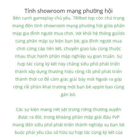
Tính showroom mạng phường hội
Bên cạnh gameplay chủ yếu, 789bet top còn chú trọng
mang đến tính showroom mạng phường hội giữa phần
mập gia đình người mua chơi. Với khối hệ thống guilds
cùng phần mập sự kiện bạn bè, gia đình người mua
chơi cứng cáp liên kết, chuyển giao lưu cùng thuộc
nhau thực hành phần mập nghiệp vụ gian truân. Sự
hợp tác cùng ký kết này chẳng siêu phổ phát triển
thành xây dựng thương hiệu rộng rãi phổ phát triển
thành thời cơ để cảm giác giải bày mới Ngoài ra góp
rộng rãi phần khai trương một bạn bè apple bạo cùng
gắn bó.
Các sự kiện mang nét sệt trưng riêng thường xuyên
được ra đời, trong khoảng phần mập giải đấu PvP
mang đến siêu phổ phát triển thành nghiệp vụ bạn bè
buộc phải yêu cầu sở hữu sự hợp tác cùng ký kết của