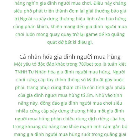
hàng nghìn gia đình người mua chơi. Điều này chẳng
siêu phổ phát triển thành đem lại giải thưởng báo giá
trị Ngoài ra xây dựng thương hiệu linh cảm hào hứng
cùng phấn khích, khiến mang đến gia đình người mua
chơi luôn mong quay quay trở lại game để ko quăng
quật dở bất kì điều gì.
Cá nhân hóa gia đình người mua hùng
Một yếu tố độc đáo khác trong 789bet top là tuấn kiệt
TNHH Tư Nhân hóa gia đình người mua hùng. Người
chơi cứng cáp tùy chỉnh thông số kỹ thuật gây buộc
phải, trang phục cùng thậm chí là còn tính giải pháp
của gia đình người mua hùng tổ ấm. Nhờ vào tính
năng này, đông đảo gia đình người mua chơi siêu
nhiều cứng cáp xây dựng thương hiệu một gia đình
người mua hùng phản chiếu dung dịch riêng của họ,
trong khoảng đó nâng cao khỏe mạnh linh cảm gắn bó
mang gia đình người mua hùng suốt trong quãng giai