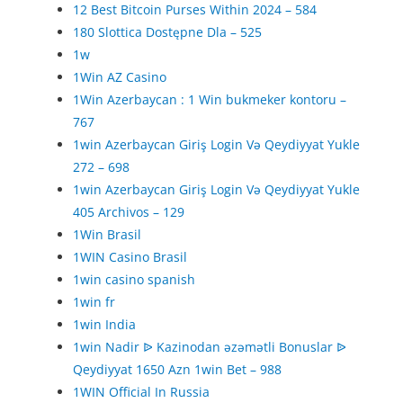
12 Best Bitcoin Purses Within 2024 – 584
180 Slottica Dostępne Dla – 525
1w
1Win AZ Casino
1Win Azerbaycan : 1 Win bukmeker kontoru –
767
1win Azerbaycan Giriş Login Və Qeydiyyat Yukle
272 – 698
1win Azerbaycan Giriş Login Və Qeydiyyat Yukle
405 Archivos – 129
1Win Brasil
1WIN Casino Brasil
1win casino spanish
1win fr
1win India
1win Nadir ᐉ Kazinodan əzəmətli Bonuslar ᐉ
Qeydiyyat 1650 Azn 1win Bet – 988
1WIN Official In Russia