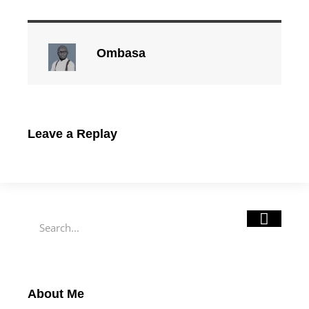
Ombasa
Leave a Replay
Search
About Me