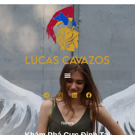
Skip
to
content
T
I
L
F
e
n
i
a
l
s
n
c
e
t
k
e
g
a
e
b
r
g
d
o
News
a
r
i
o
m
a
n
k
Khám Phá Cực Đỉnh Tại