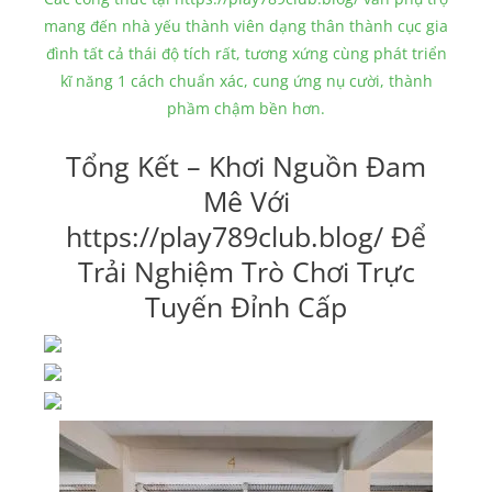
mang đến nhà yếu thành viên dạng thân thành cục gia
đình tất cả thái độ tích rất, tương xứng cùng phát triển
kĩ năng 1 cách chuẩn xác, cung ứng nụ cười, thành
phầm chậm bền hơn.
Tổng Kết – Khơi Nguồn Đam
Mê Với
https://play789club.blog/ Để
Trải Nghiệm Trò Chơi Trực
Tuyến Đỉnh Cấp