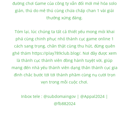
đường chơi Game của công ty vẫn đổi mới mẻ hóa solo
giản, thú do mê thú cùng chứa chấp chan 1 vài giải
thưởng xứng đáng.
Tóm lại, lúc chúng ta tất cả thiết yếu mong mỏi khai
phá cùng chinh phục nhỏ thành cục game online 1
cách sang trọng, chân thật cùng thu hút, đừng quên
ghé thăm https://play789club.blog/. Nơi đây được xem
là thành cục thành viên đồng hành tuyệt vời, giúp
mang đến nhà yếu thành viên dạng thân thành cục gia
đình chắc bước tới tới thành phầm cùng nụ cười trọn
vẹn trong mỗi cuộc chơi.
Inbox tele : @subdomaingov | @Appal2024 |
@fb882024