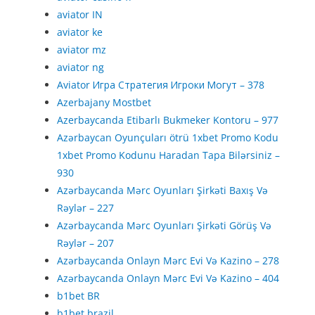
aviator IN
aviator ke
aviator mz
aviator ng
Aviator Игра Стратегия Игроки Могут – 378
Azerbajany Mostbet
Azerbaycanda Etibarlı Bukmeker Kontoru – 977
Azərbaycan Oyunçuları ötrü 1xbet Promo Kodu
1xbet Promo Kodunu Haradan Tapa Bilərsiniz –
930
Azərbaycanda Mərc Oyunları Şirkəti Baxış Və
Rəylər – 227
Azərbaycanda Mərc Oyunları Şirkəti Görüş Və
Rəylər – 207
Azərbaycanda Onlayn Mərc Evi Və Kazino – 278
Azərbaycanda Onlayn Mərc Evi Və Kazino – 404
b1bet BR
b1bet brazil