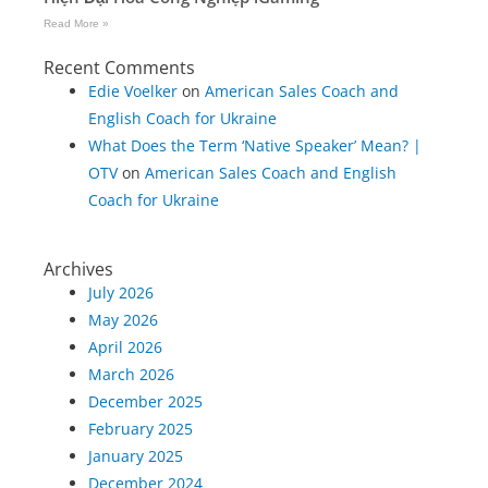
Read More »
Recent Comments
Edie Voelker
on
American Sales Coach and
English Coach for Ukraine
What Does the Term ‘Native Speaker’ Mean? |
OTV
on
American Sales Coach and English
Coach for Ukraine
Archives
July 2026
May 2026
April 2026
March 2026
December 2025
February 2025
January 2025
December 2024