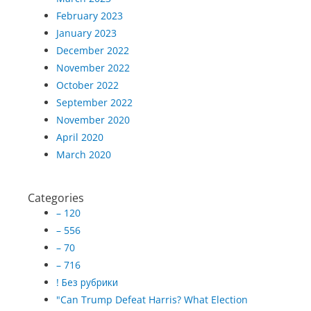
February 2023
January 2023
December 2022
November 2022
October 2022
September 2022
November 2020
April 2020
March 2020
Categories
– 120
– 556
– 70
– 716
! Без рубрики
"Can Trump Defeat Harris? What Election