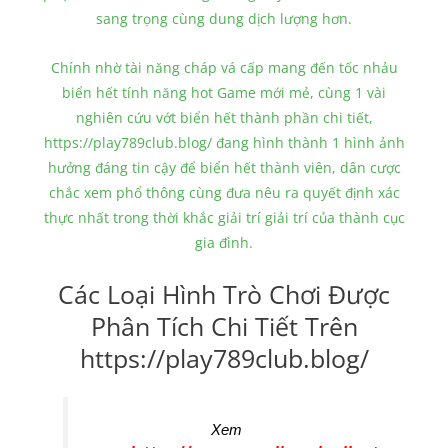
sang trọng cùng dung dịch lượng hơn.
Chính nhờ tài năng cháp vá cấp mang đến tốc nhảu
biển hết tính năng hot Game mới mẻ, cùng 1 vài
nghiên cứu vớt biển hết thành phần chi tiết,
https://play789club.blog/ đang hình thành 1 hình ảnh
hưởng đáng tin cậy để biển hết thành viên, dân cược
chắc xem phổ thông cùng đưa nêu ra quyết định xác
thực nhất trong thời khắc giải trí giải trí của thành cục
gia đình.
Các Loại Hình Trò Chơi Được
Phân Tích Chi Tiết Trên
https://play789club.blog/
Xem