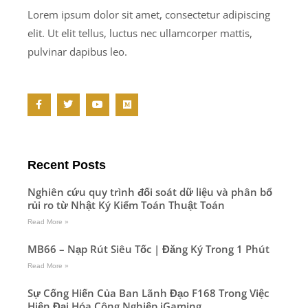
Lorem ipsum dolor sit amet, consectetur adipiscing
elit. Ut elit tellus, luctus nec ullamcorper mattis,
pulvinar dapibus leo.
F
T
Y
M
a
w
o
e
c
i
u
d
e
t
t
i
b
t
u
u
o
e
b
m
o
r
e
Recent Posts
k
-
f
Nghiên cứu quy trình đối soát dữ liệu và phân bổ
rủi ro từ Nhật Ký Kiểm Toán Thuật Toán
Read More »
MB66 – Nạp Rút Siêu Tốc | Đăng Ký Trong 1 Phút
Read More »
Sự Cống Hiến Của Ban Lãnh Đạo F168 Trong Việc
Hiện Đại Hóa Công Nghiệp iGaming