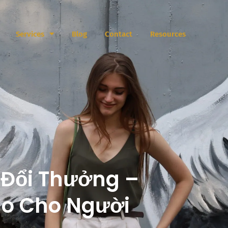
Services
Blog
Contact
Resources
Đổi Thưởng –
o Cho Người