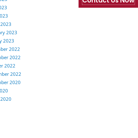
Contact Us Now
023
2023
 2023
ary 2023
y 2023
ber 2022
ber 2022
er 2022
mber 2022
ber 2020
2020
 2020