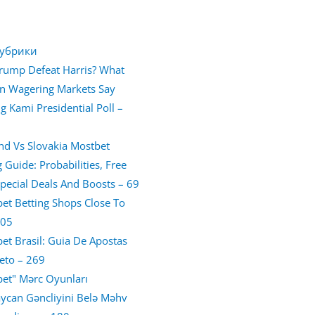
рубрики
rump Defeat Harris? What
on Wagering Markets Say
g Kami Presidential Poll –
nd Vs Slovakia Mostbet
g Guide: Probabilities, Free
Special Deals And Boosts – 69
et Betting Shops Close To
205
et Brasil: Guia De Apostas
eto – 269
et" Mərc Oyunları
ycan Gəncliyini Belə Məhv