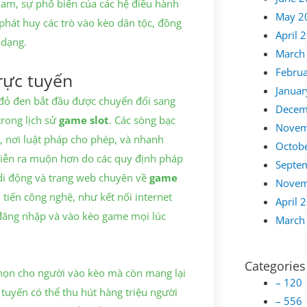
Nam, sự phổ biến của các hệ điều hành
May 2
phát huy các trò vào kèo dân tộc, đồng
April 
 dạng.
March
Febru
rực tuyến
Januar
 đỏ đen bắt đầu được chuyển đổi sang
Decem
trong lịch sử
game slot
. Các sòng bạc
Novem
, nơi luật pháp cho phép, và nhanh
Octob
 diễn ra muộn hơn do các quy định pháp
Septe
di động và trang web chuyên về
game
Novem
 tiến công nghệ, như kết nối internet
April 
g đăng nhập và vào kèo game mọi lúc
March
Categories
họn cho người vào kèo mà còn mang lại
– 120
c tuyến có thể thu hút hàng triệu người
– 556