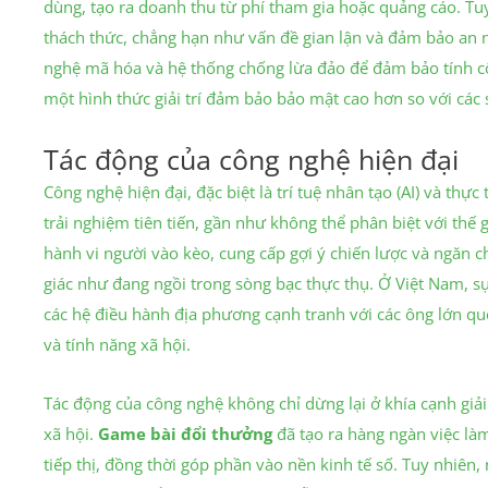
dùng, tạo ra doanh thu từ phí tham gia hoặc quảng cáo. Tu
thách thức, chẳng hạn như vấn đề gian lận và đảm bảo an n
nghệ mã hóa và hệ thống chống lừa đảo để đảm bảo tính c
một hình thức giải trí đảm bảo bảo mật cao hơn so với các
Tác động của công nghệ hiện đại
Công nghệ hiện đại, đặc biệt là trí tuệ nhân tạo (AI) và thực 
trải nghiệm tiên tiến, gần như không thể phân biệt với thế 
hành vi người vào kèo, cung cấp gợi ý chiến lược và ngăn c
giác như đang ngồi trong sòng bạc thực thụ. Ở Việt Nam, s
các hệ điều hành địa phương cạnh tranh với các ông lớn quốc
và tính năng xã hội.
Tác động của công nghệ không chỉ dừng lại ở khía cạnh giải
xã hội.
Game bài đổi thưởng
đã tạo ra hàng ngàn việc làm
tiếp thị, đồng thời góp phần vào nền kinh tế số. Tuy nhiên,