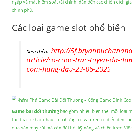
ngập và mất kiểm soát tài chính, dẫn đến các chiến dịch gi
chính phủ.
Các loại game slot phổ biến
http://5f.bryanbuchanan
Xem thêm:
article/ca-cuoc-truc-tuyen-da-dan
com-hang-dau-23-06-2025
Game bài đổi thưởng
bao gồm nhiều biến thể, mỗi loại m
thử thách khác nhau. Từ những trò vào kèo cổ điển đến các
dựa vào may rủi mà còn đòi hỏi kỹ năng và chiến lược. Việc