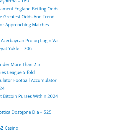
raşdirma – 180
ament England Betting Odds
e Greatest Odds And Trend
For Approaching Matches –
 Azerbaycan Proloq Login Və
yat Yukle – 706
nder More Than 2 5
ies League 5-fold
lator Football Accumulator
 24
t Bitcoin Purses Within 2024
ottica Dostępne Dla – 525
AZ Casino