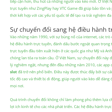
tiếp cận hơn, thu hút cả những người vào kèo mới. Ở Việt 
trực tuyến như ZingPlay hay VTC Game đã giúp bảo tồn và 
thời kết hợp với các yếu tố quốc tế để tạo ra trải nghiệm đa
Sự chuyển đổi sang hệ điều hành t
Vào những năm 1990, với sự bùng nổ của internet, các trò
hệ điều hành trực tuyến, đánh dấu bước ngoặt quan trọng 
trực tuyến đầu tiên xuất hiện ở các quốc gia như Mỹ và Anh
chóng lan tỏa ra toàn cầu. Ở Việt Nam, sự chuyển đổi này
lý nghiêm ngặt, nhưng đến đầu những năm 2010, các app 
slot
đã trở nên phổ biến. Điều này được thúc đẩy bởi sự cải
tốc độ cao và thiết bị di động, giúp người vào kèo dễ dàn
mọi nơi.
Quá trình chuyển đổi không chỉ làm phong phú thêm lựa c
lợi ích kinh tế cho các nhà phát triển. Các hệ điều hành trự