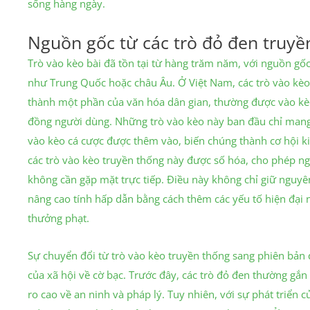
sống hàng ngày.
Nguồn gốc từ các trò đỏ đen truyề
Trò vào kèo bài đã tồn tại từ hàng trăm năm, với nguồn g
như Trung Quốc hoặc châu Âu. Ở Việt Nam, các trò vào kèo
thành một phần của văn hóa dân gian, thường được vào kèo
đồng người dùng. Những trò vào kèo này ban đầu chỉ mang t
vào kèo cá cược được thêm vào, biến chúng thành cơ hội ki
các trò vào kèo truyền thống này được số hóa, cho phép n
không cần gặp mặt trực tiếp. Điều này không chỉ giữ nguyê
nâng cao tính hấp dẫn bằng cách thêm các yếu tố hiện đại
thưởng phạt.
Sự chuyển đổi từ trò vào kèo truyền thống sang phiên bản 
của xã hội về cờ bạc. Trước đây, các trò đỏ đen thường gắn l
ro cao về an ninh và pháp lý. Tuy nhiên, với sự phát triển c