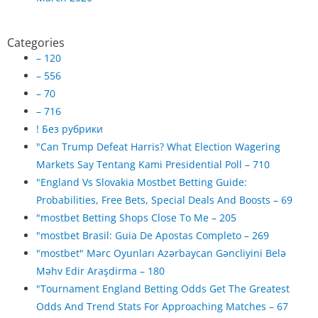
Categories
– 120
– 556
– 70
– 716
! Без рубрики
"Can Trump Defeat Harris? What Election Wagering
Markets Say Tentang Kami Presidential Poll – 710
"England Vs Slovakia Mostbet Betting Guide:
Probabilities, Free Bets, Special Deals And Boosts – 69
"mostbet Betting Shops Close To Me – 205
"mostbet Brasil: Guia De Apostas Completo – 269
"mostbet" Mərc Oyunları Azərbaycan Gəncliyini Belə
Məhv Edir Araşdirma – 180
"Tournament England Betting Odds Get The Greatest
Odds And Trend Stats For Approaching Matches – 67