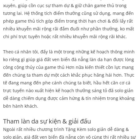
xuyên, giúp cồn cục sự tham dự & giữ chân game thủ trong
tương lai. Hệ thống tích điểm thưởng cũng sử dụng, mang đến
phép game thủ tích góp điểm trong thời hạn chơi & đổi lấy rất
nhiều khuyễn mãi rộng rãi đắm đuối như phần thưởng, ko mất
chi phí trực tuyến hoặc rất nhiều khuyễn mãi rộng rãi khác.
Theo cá nhân tôi, đấy là một trong những kế hoạch thông minh
ko riêng gì giúp giá đất ven biển đà nẵng làn da hạn được lòng
công cộng thủy của game thủ Hơn nữa kiến thiết cồn lực mang
đến chúng ta tham dự một cách khắc phục hăng hái hơn. Thực
tế đang mang đến phe cánh chúng ta biết, hầu hết căn cơ cá
trực tuyến nào xuất hiện kế hoạch thưởng sáng tỏ đã solo giản
dễ dàng chiếm dụng được cảm hứng & tín nhiệm trong khoảng
bên hành khách.
Tham làn da sự kiện & giải đấu
Ngoài rất nhiều chương trình Tặng Kèm solo giản dễ dàng &
solo giản, giá đất ven biển đà nẵng còn vô cùng thị rất nhiều sự