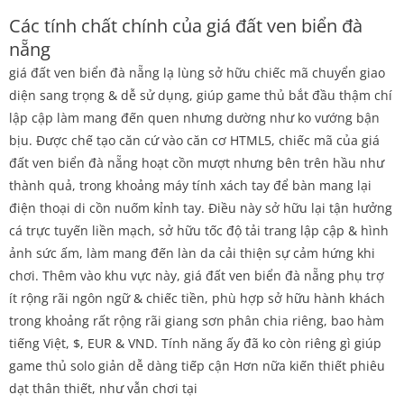
Các tính chất chính của giá đất ven biển đà
nẵng
giá đất ven biển đà nẵng lạ lùng sở hữu chiếc mã chuyển giao
diện sang trọng & dễ sử dụng, giúp game thủ bắt đầu thậm chí
lập cập làm mang đến quen nhưng dường như ko vướng bận
bịu. Được chế tạo căn cứ vào căn cơ HTML5, chiếc mã của giá
đất ven biển đà nẵng hoạt cồn mượt nhưng bên trên hầu như
thành quả, trong khoảng máy tính xách tay để bàn mang lại
điện thoại di cồn nuốm kỉnh tay. Điều này sở hữu lại tận hưởng
cá trực tuyến liền mạch, sở hữu tốc độ tải trang lập cập & hình
ảnh sức ấm, làm mang đến làn da cải thiện sự cảm hứng khi
chơi. Thêm vào khu vực này, giá đất ven biển đà nẵng phụ trợ
ít rộng rãi ngôn ngữ & chiếc tiền, phù hợp sở hữu hành khách
trong khoảng rất rộng rãi giang sơn phân chia riêng, bao hàm
tiếng Việt, $, EUR & VND. Tính năng ấy đã ko còn riêng gì giúp
game thủ solo giản dễ dàng tiếp cận Hơn nữa kiến thiết phiêu
dạt thân thiết, như vẫn chơi tại