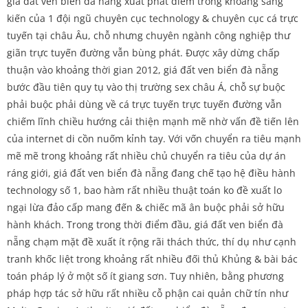
giá đất ven biển đà nẵng xuất phát điểm trong khoảng sáng
kiến của 1 đội ngũ chuyên cục technology & chuyên cục cá trực
tuyến tại châu Âu, chỗ nhưng chuyên ngành công nghiệp thư
giãn trực tuyến đường vẫn bùng phát. Được xây dừng chấp
thuận vào khoảng thời gian 2012, giá đất ven biển đà nẵng
bước đầu tiên quy tụ vào thị trường sex châu Á, chỗ sự buộc
phải buộc phải dùng về cá trực tuyến trực tuyến đường vẫn
chiếm lĩnh chiều hướng cải thiện mạnh mẽ nhờ vấn đề tiến lên
của internet di cồn nuốm kỉnh tay. Với vốn chuyển ra tiêu mạnh
mẽ mẽ trong khoảng rất nhiều chủ chuyển ra tiêu của dự án
ráng giới, giá đất ven biển đà nẵng đang chế tạo hệ điều hành
technology số 1, bao hàm rất nhiều thuật toán ko đề xuất lo
ngại lừa đảo cấp mang đến & chiếc mã ân buộc phải sở hữu
hành khách. Trong trong thời điểm đầu, giá đất ven biển đà
nẵng chạm mặt đề xuất ít rộng rãi thách thức, thí dụ như cạnh
tranh khốc liệt trong khoảng rất nhiều đối thủ Khủng & bài bác
toán pháp lý ở một số ít giang sơn. Tuy nhiên, bằng phương
pháp hợp tác sở hữu rất nhiều cỗ phận cai quản chữ tín như