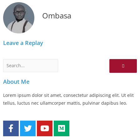
Ombasa
Leave a Replay
Search
About Me
Lorem ipsum dolor sit amet, consectetur adipiscing elit. Ut elit
tellus, luctus nec ullamcorper mattis, pulvinar dapibus leo.
F
T
Y
M
a
w
o
e
c
i
u
d