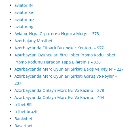
aviator IN
aviator ke
aviator mz
aviator ng
Aviator Игра Стратегия Игроки Могут – 378
Azerbajany Mostbet
Azerbaycanda Etibarlı Bukmeker Kontoru – 977
Azərbaycan Oyunçuları ötrü 1xbet Promo Kodu 1xbet
Promo Kodunu Haradan Tapa Bilərsiniz – 930
Azərbaycanda Mərc Oyunları Şirkəti Baxış Və Rəylər – 227
Azərbaycanda Mərc Oyunları Şirkəti Görüş Və Rəylər –
207
Azərbaycanda Onlayn Mərc Evi Və Kazino – 278
Azərbaycanda Onlayn Mərc Evi Və Kazino – 404
b1bet BR
b1bet brazil
Bankobet
Basaribet