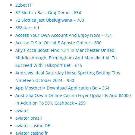
22bet IT
67 Slottica Bass Graj Demo – 654
72 Slottica Jest Obsługiwana – 760
888starz bd
Access Your Own Account And Enjoy Now! – 751
Acesse O Site Oficial E Aposte Online – 890
Ally's Acca Boost: Find 13 1 In Manchester United,
Middlesbrough, Birmingham And Mansfield All To
Succeed With Talksport Bet – 615
Andrews Ideal Saturday Horse Sporting Betting Tips
Nineteen October 2024 – 930
App Mostbet ᐈ Download Application Bd – 364
Australia Ozwin Online Casino Foyer Upwards Aud $4000
In Addition To 50% Cashback – 259
aviator
aviator brazil
aviator casino DE
aviator casino fr