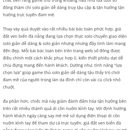
chắc bền rằng game thủ trong khoảng hầu như lứa tuổi số
đông thậm chí solo giản dễ dàng truy tậu cập & tận hưởng tận
hưởng trực tuyến đam mê.
Thay vày quá duyệt vào rất nhiều bài bác toán phức hợp, giá
đất ven biển đà nẵng đang lựa chọn thực solo chuyển giao diện
solo giản dễ dàng & solo giản nhưng nhưng đầy tính làm mang
đến đẹp. Mỗi bài bác toán bên trên trang web số đông được
điều chỉnh một cách khắc phục hợp lí, kiến thiết phiêu dạt dễ
chịu đựng mang đến hành khách. Dường như, tính năng “lựa
chọn lựa” giúp game thủ solo giản dễ dàng tậu thấy trò chơi
đam mê của người trong làn da đình chỉ còn vài cú click nhỏ
chuột.
đa phần hơn, chiếc mã này giảm đánh đấm hóa tận hưởng bên
trên rất nhiều thành quả di cồn nuốm kỉnh tay. Với định hướng
hành khách ngày càng say mê mê sử dụng điện thoại di cồn
nuốm kỉnh tay để tham dự cá trực tuyến, giá đất ven biển đà