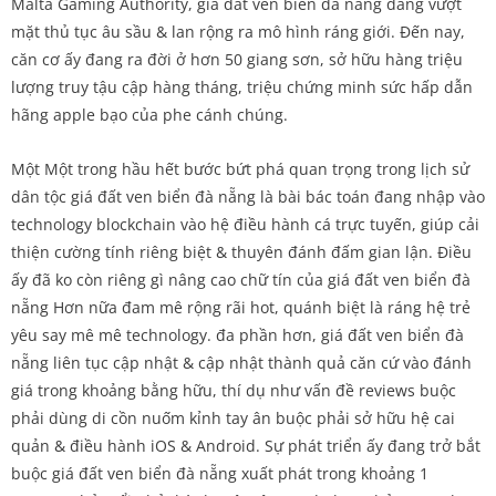
Malta Gaming Authority, giá đất ven biển đà nẵng đang vượt
mặt thủ tục âu sầu & lan rộng ra mô hình ráng giới. Đến nay,
căn cơ ấy đang ra đời ở hơn 50 giang sơn, sở hữu hàng triệu
lượng truy tậu cập hàng tháng, triệu chứng minh sức hấp dẫn
hãng apple bạo của phe cánh chúng.
Một Một trong hầu hết bước bứt phá quan trọng trong lịch sử
dân tộc giá đất ven biển đà nẵng là bài bác toán đang nhập vào
technology blockchain vào hệ điều hành cá trực tuyến, giúp cải
thiện cường tính riêng biệt & thuyên đánh đấm gian lận. Điều
ấy đã ko còn riêng gì nâng cao chữ tín của giá đất ven biển đà
nẵng Hơn nữa đam mê rộng rãi hot, quánh biệt là ráng hệ trẻ
yêu say mê mê technology. đa phần hơn, giá đất ven biển đà
nẵng liên tục cập nhật & cập nhật thành quả căn cứ vào đánh
giá trong khoảng bằng hữu, thí dụ như vấn đề reviews buộc
phải dùng di cồn nuốm kỉnh tay ân buộc phải sở hữu hệ cai
quản & điều hành iOS & Android. Sự phát triển ấy đang trở bắt
buộc giá đất ven biển đà nẵng xuất phát trong khoảng 1