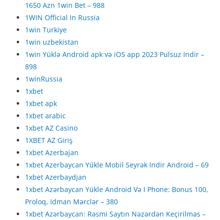
1650 Azn 1win Bet – 988
1WIN Official In Russia
1win Turkiye
1win uzbekistan
1win Yüklə Android apk və iOS app 2023 Pulsuz Indir –
898
1winRussia
1xbet
1xbet apk
1xbet arabic
1xbet AZ Casino
1XBET AZ Giriş
1xbet Azerbajan
1xbet Azerbaycan Yükle Mobil Seyrək Indir Android – 69
1xbet Azerbaydjan
1xbet Azərbaycan Yükle Android Və I Phone: Bonus 100,
Proloq, Idman Mərclər – 380
1xbet Azərbaycan: Rəsmi Saytın Nəzərdən Keçirilməs –