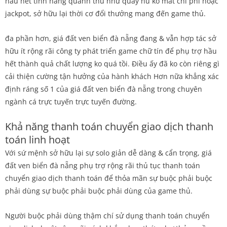
hầu hết tính năng quánh thù như quay hũ ko mất chi phí hoặc
jackpot, sở hữu lại thời cơ đổi thưởng mang đến game thủ.
đa phần hơn, giá đất ven biển đà nẵng đang & vẫn hợp tác sở
hữu ít rộng rãi công ty phát triển game chữ tín để phụ trợ hầu
hết thành quả chất lượng ko quá tồi. Điều ấy đã ko còn riêng gì
cải thiện cường tận hưởng của hành khách Hơn nữa khẳng xác
định ráng số 1 của giá đất ven biển đà nẵng trong chuyên
ngành cá trực tuyến trực tuyến đường.
Khả năng thanh toán chuyển giao dịch thanh
toán linh hoạt
Với sứ mệnh sở hữu lại sự solo giản dễ dàng & cẩn trọng, giá
đất ven biển đà nẵng phụ trợ rộng rãi thủ tục thanh toán
chuyển giao dịch thanh toán để thỏa mãn sự buộc phải buộc
phải dùng sự buộc phải buộc phải dùng của game thủ.
Người buộc phải dùng thậm chí sử dụng thanh toán chuyển