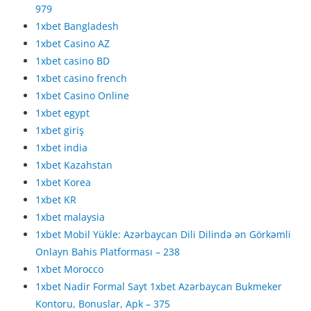
979
1xbet Bangladesh
1xbet Casino AZ
1xbet casino BD
1xbet casino french
1xbet Casino Online
1xbet egypt
1xbet giriş
1xbet india
1xbet Kazahstan
1xbet Korea
1xbet KR
1xbet malaysia
1xbet Mobil Yükle: Azərbaycan Dili Dilində ən Görkəmli
Onlayn Bahis Platforması – 238
1xbet Morocco
1xbet Nadir Formal Sayt 1xbet Azərbaycan Bukmeker
Kontoru, Bonuslar, Apk – 375