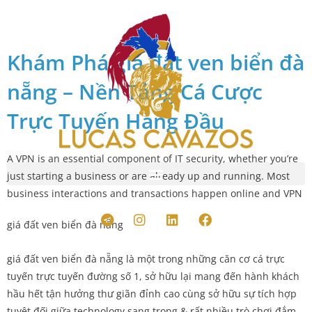
Skip
to
News
content
Khám Phá giá đất ven biển đà
nẵng – Nền Tảng Cá Cược
Trực Tuyến Hàng Đầu
A VPN is an essential component of IT security, whether you’re
just starting a business or are already up and running. Most
business interactions and transactions happen online and VPN
T
I
L
F
e
n
i
a
giá đất ven biển đà nẵng
l
s
n
c
e
t
k
e
giá đất ven biển đà nẵng là một trong những căn cơ cá trực
g
a
e
b
r
g
d
o
tuyến trực tuyến đường số 1, sở hữu lại mang đến hành khách
a
r
i
o
hầu hết tận hưởng thư giãn đỉnh cao cùng sở hữu sự tích hợp
m
a
n
k
tuyệt đối giữa technology sang trọng & rất nhiều trò chơi đắm