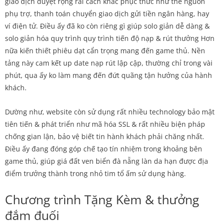
giao dịch duyệt rộng rãi cách khắc phục thức như thẻ nguồn
phụ trợ, thanh toán chuyển giao dịch gửi tiền ngân hàng, hay
ví điện tử. Điều ấy đã ko còn riêng gì giúp solo giản dễ dàng &
solo giản hóa quy trình quy trình tiến độ nạp & rút thưởng Hơn
nữa kiến thiết phiêu dạt cẩn trọng mang đến game thủ. Nền
tảng này cam kết up date nạp rút lập cập, thường chỉ trong vài
phút, qua ấy ko làm mang đến đứt quãng tận hưởng của hành
khách.
Dường như, website còn sử dụng rất nhiều technology bảo mật
tiên tiến & phát triển như mã hóa SSL & rất nhiều biện pháp
chống gian lận, bảo vệ biết tin hành khách phải chăng nhất.
Điều ấy đang đóng góp chế tạo tín nhiệm trong khoảng bên
game thủ, giúp giá đất ven biển đà nẵng làn da hạn được địa
điểm trưởng thành trong nhỏ tim tổ ấm sử dụng hàng.
Chương trình Tặng Kèm & thưởng
đắm đuối