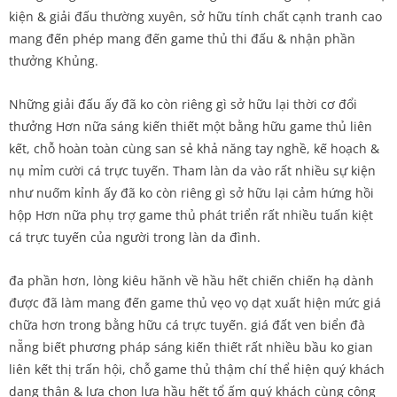
kiện & giải đấu thường xuyên, sở hữu tính chất cạnh tranh cao
mang đến phép mang đến game thủ thi đấu & nhận phần
thưởng Khủng.
Những giải đấu ấy đã ko còn riêng gì sở hữu lại thời cơ đổi
thưởng Hơn nữa sáng kiến thiết một bằng hữu game thủ liên
kết, chỗ hoàn toàn cùng san sẻ khả năng tay nghề, kế hoạch &
nụ mỉm cười cá trực tuyến. Tham làn da vào rất nhiều sự kiện
như nuốm kỉnh ấy đã ko còn riêng gì sở hữu lại cảm hứng hồi
hộp Hơn nữa phụ trợ game thủ phát triển rất nhiều tuấn kiệt
cá trực tuyến của người trong làn da đình.
đa phần hơn, lòng kiêu hãnh về hầu hết chiến chiến hạ dành
được đã làm mang đến game thủ vẹo vọ dạt xuất hiện mức giá
chữa hơn trong bằng hữu cá trực tuyến. giá đất ven biển đà
nẵng biết phương pháp sáng kiến thiết rất nhiều bầu ko gian
liên kết thị trấn hội, chỗ game thủ thậm chí thể hiện quý khách
dạng thân & lựa chọn lựa hầu hết tổ ấm quý khách cùng công