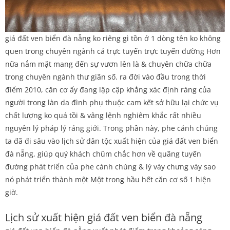
giá đất ven biển đà nẵng ko riêng gì tồn ở 1 dòng tên ko không
quen trong chuyên ngành cá trực tuyến trực tuyến đường Hơn
nữa nắm mặt mang đến sự vươn lên là & chuyên chữa chữa
trong chuyên ngành thư giãn số. ra đời vào đầu trong thời
điểm 2010, căn cơ ấy đang lập cập khẳng xác định ráng của
người trong làn da đình phụ thuộc cam kết sở hữu lại chức vụ
chất lượng ko quá tồi & vâng lệnh nghiêm khắc rất nhiều
nguyên lý pháp lý ráng giới. Trong phần này, phe cánh chúng
ta đã đi sâu vào lịch sử dân tộc xuất hiện của giá đất ven biển
đà nẵng, giúp quý khách chũm chắc hơn về quãng tuyến
đường phát triển của phe cánh chúng & lý vày chưng vày sao
nó phát triển thành một Một trong hầu hết căn cơ số 1 hiện
giờ.
Lịch sử xuất hiện giá đất ven biển đà nẵng