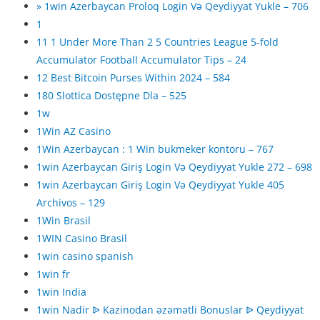
» 1win Azerbaycan Proloq Login Və Qeydiyyat Yukle – 706
1
11 1 Under More Than 2 5 Countries League 5-fold
Accumulator Football Accumulator Tips – 24
12 Best Bitcoin Purses Within 2024 – 584
180 Slottica Dostępne Dla – 525
1w
1Win AZ Casino
1Win Azerbaycan : 1 Win bukmeker kontoru – 767
1win Azerbaycan Giriş Login Və Qeydiyyat Yukle 272 – 698
1win Azerbaycan Giriş Login Və Qeydiyyat Yukle 405
Archivos – 129
1Win Brasil
1WIN Casino Brasil
1win casino spanish
1win fr
1win India
1win Nadir ᐉ Kazinodan əzəmətli Bonuslar ᐉ Qeydiyyat