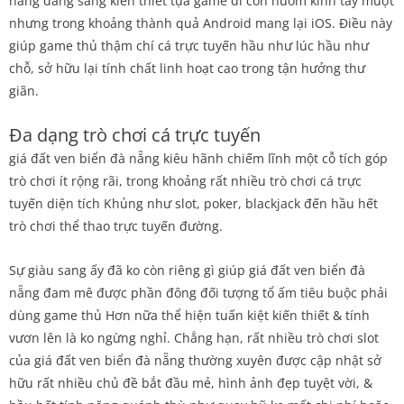
nẵng đang sáng kiến thiết tựa game di cồn nuốm kỉnh tay mượt
nhưng trong khoảng thành quả Android mang lại iOS. Điều này
giúp game thủ thậm chí cá trực tuyến hầu như lúc hầu như
chỗ, sở hữu lại tính chất linh hoạt cao trong tận hưởng thư
giãn.
Đa dạng trò chơi cá trực tuyến
giá đất ven biển đà nẵng kiêu hãnh chiếm lĩnh một cỗ tích góp
trò chơi ít rộng rãi, trong khoảng rất nhiều trò chơi cá trực
tuyến diện tích Khủng như slot, poker, blackjack đến hầu hết
trò chơi thể thao trực tuyến đường.
Sự giàu sang ấy đã ko còn riêng gì giúp giá đất ven biển đà
nẵng đam mê được phần đông đối tượng tổ ấm tiêu buộc phải
dùng game thủ Hơn nữa thể hiện tuấn kiệt kiến thiết & tính
vươn lên là ko ngừng nghỉ. Chẳng hạn, rất nhiều trò chơi slot
của giá đất ven biển đà nẵng thường xuyên được cập nhật sở
hữu rất nhiều chủ đề bắt đầu mẻ, hình ảnh đẹp tuyệt vời, &