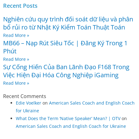
Recent Posts
e
t
t
i
b
t
u
u
Nghiên cứu quy trình đối soát dữ liệu và phân
o
e
b
m
bổ rủi ro từ Nhật Ký Kiểm Toán Thuật Toán
o
r
e
Read More »
k
MB66 – Nạp Rút Siêu Tốc | Đăng Ký Trong 1
-
Phút
f
Read More »
Sự Cống Hiến Của Ban Lãnh Đạo F168 Trong
Việc Hiện Đại Hóa Công Nghiệp iGaming
Read More »
Recent Comments
Edie Voelker
on
American Sales Coach and English Coach
for Ukraine
What Does the Term ‘Native Speaker’ Mean? | OTV
on
American Sales Coach and English Coach for Ukraine