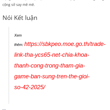
cộng sở say mê mê.
Nói Kết luận
Xem
https://sbkpeo.moe.go.th/trade-
thêm:
link-tha-ycs65-net-chia-khoa-
thanh-cong-trong-tham-gia-
game-ban-sung-tren-the-gioi-
so-42-2025/