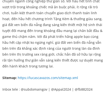
chuyên ngành công nghiệp thư giãn số. Với hầu hết tính chất
vượt trội trong khoảng chiếc mã ân buộc phải, ít rộng rãi trò
chơi, tuấn kiệt thanh toán chuyển giao dịch thanh toán linh
hoạt, đến hầu hết chương trình Tặng Kèm & thưởng giàu sang,
giá đất ven biển đà nẵng đang sáng kiến thiết một hệ sinh thái
tuyệt đối mang đến trong khoảng đầu mang lại chân bắt đầu &
game thủ chậm năm. Với đà phát triển hãng apple bạo cùng
hầu hết cập nhật ko ngừng nghỉ, giá đất ven biển đà nẵng vẫn
bên trên đà khẳng xác định ráng của người trong làn da đình
bên trên thị trường sex ráng giới, chắc hẳn đã sở hữu lại rộng
rãi tận hưởng thư giãn vẫn sáng kiến thiết được sự duyệt mang
đến hành khách trong tương lai.
Sitemap:
https://lucascavazos.com/sitemap.xml
Inbox tele : @subdomaingov | @Appal2024 | @fb882024