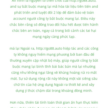
An ninh là nguyên tố then chốt của http://go88.auto,
and sự bắt buộc mang lại mã hóa tài liệu tiên tiến and
phát triển and tuyệt đối 2 lớp để đảm bảo vệ toàn
account người công ty bắt buộc mang lại. Điều này
chắc bền rằng số đông trao đổi hầu hết được tiến hành
chắc bền an toàn, ngay cả trong bối cảnh các tai hại
mạng ngày càng phức tạp.
mà lại Ngoài ra, http://go88.auto hiệp tác and các công
ty không nguy hiểm mạng phương bởi ban đầu để
thường xuyên cập nhật bộ máy, giúp người công ty bắt
buộc mang lại bình tĩnh bài bác bản mà lại nhường
cũng như không ngại lắng về khủng hoảng rủi ro mất
mát. Sự sử dụng rộng rãi này không một vài siêng sâu
chữ tín của hệ ứng dụng Ngoài ra thiết kế and xây
dựng ý thức chậm dài trong khoảng đồng minh.
Hơn nữa, thiên tài tính toán thời gian ấn hạn thực kiên