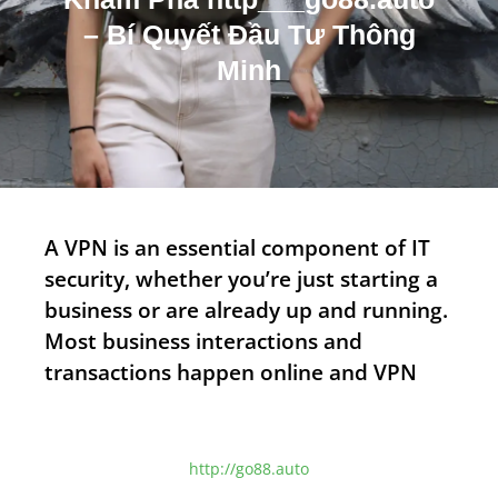
m
– Bí Quyết Đầu Tư Thông
Minh
A VPN is an essential component of IT
security, whether you’re just starting a
business or are already up and running.
Most business interactions and
transactions happen online and VPN
http://go88.auto