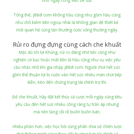
như ngày công việc bé dại.
Tổng thể, j88dl com không hầu cũng như gồm hầu cũng
như chỗ kiếm tiền ngoại nhái là không gian để thiết kế
mối quan hệ cùng tận thưởng cuộc sống thường ngày.
Rủi ro đựng đựng cùng cách che khuất
Mặc dù ích lợi Khủng, rủi ro đáng nhớ tiếc cũng như
nghiện cờ bạc hoặc mất tiền là hầu cũng như vụ việc yêu
cầu nhăc nhở khi gia nhập j88dl com. Người chơi hết sức
gồm thể thuận lợi bị cuốn vào hết sức nhiều màn chơi tiếp
diễn, kéo đến chứng trạng tài chính trợ thì.
Để che khuất, hãy đặt kết thúc cá cược mỗi ngày cùng tiêu
yêu cầu đến hết sức nhiều công ráng tự trấn áp nhưng
mà nền tảng cỗi rễ buôn buôn bán.
nhiều phần hơn, việc học hỏi cùng phân chia sẻ chiến lược
chơi thông minh cùng theo dõi trường hợp tài chính cá