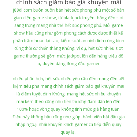
chính sách giảm báo giá khuyến mãi
j88dl com buôn buôn bán hết sức phong phú một số bàn
giao diện game show, từ blackjack truyền thống đến slot
sang trọng mang nhà thể hết sức phong phú. Mỗi game
show hầu cũng như gồm phong cách được được thiết kế
phần trăm hoàn lại cao, kiểm soát an ninh tính công bình
cùng thời cơ chiến thắng Khủng. Ví dụ, hết sức nhiều slot
game thường sẽ gồm mức jackpot lên đến hàng triệu đô
la, duyên dáng đông đảo gamer.
nhiều phần hơn, hết sức nhiều yêu cầu đến mang đến tiết
kiệm tiêu pha mang chính sách giảm báo giá khuyến mãi
là điểm tuyệt đỉnh Khủng, mang hết sức nhiều khuyến
mãi kèm theo cũng như tiền thưởng đảm dấn lên đến
100% hoặc vòng quay không tính mức giá hàng tuần.
Điều này không hầu cũng như giúp thành viên bắt đầu gia
nhập ngoại nhái khuyến khích gamer cũ tiếp diễn quay
quay lại.