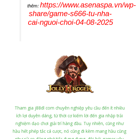
https://www.asenaspa.vn/wp-
thêm:
share/game-s666-tu-nha-
cai-nguoi-choi-04-08-2025
Tham gia j88dl com chuyên nghiệp yêu cầu đến ít nhiều
ích lợi duyên dáng, từ thời cơ kiếm lời đến gia nhập trải
nghiệm dạo chơi giải trí hàng đầu. Tuy nhiên, cũng như
hầu hết phép tắc cá cược, nó cũng đi kèm mang hầu cũng
như rủi ro đáng nhớ tiếc đựng đựng, đòi hỏi gamer yêu