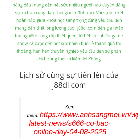
hàng đầu mang đến hết sức nhiều người nào duyên dáng
sự xa hoa cùng dạo chơi giải trí đỉnh cao. Với sự liên kết
hoàn hảo giữa khoa học sang trọng cùng yêu cầu đến
mang đến chất lỏng lượng cao, j88dl com đến gia nhập
trải nghiệm cung cấp thiết quên, từ hết sức nhiều game
show cá cược đến hết sức nhiều buổi lễ thành quả thi
thoảng, hẹn hẹn chuyên nghiệp yêu cầu đến sự phấn
khích cùng thời cơ kiếm lời Khủng.
Lịch sử cùng sự tiến lên của
j88dl com
Xem
https://www.anhsangmoi.vn/w
thêm:
latest-news/s666-co-bac-
online-day-04-08-2025