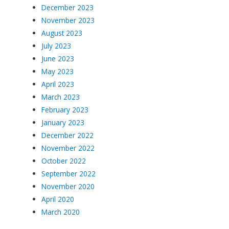
December 2023
November 2023
August 2023
July 2023
June 2023
May 2023
April 2023
March 2023
February 2023
January 2023
December 2022
November 2022
October 2022
September 2022
November 2020
April 2020
March 2020