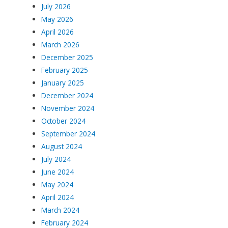
July 2026
May 2026
April 2026
March 2026
December 2025
February 2025
January 2025
December 2024
November 2024
October 2024
September 2024
August 2024
July 2024
June 2024
May 2024
April 2024
March 2024
February 2024