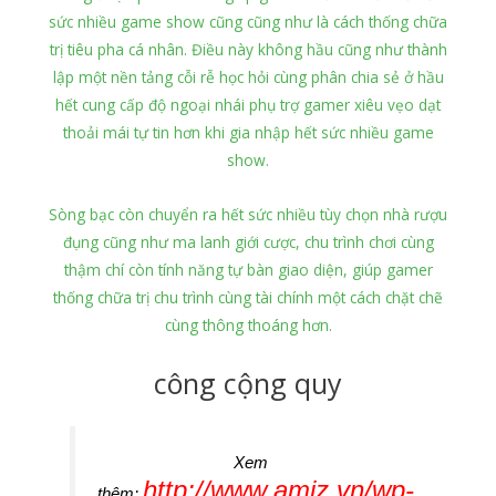
sức nhiều game show cũng cũng như là cách thống chữa
trị tiêu pha cá nhân. Điều này không hầu cũng như thành
lập một nền tảng cỗi rễ học hỏi cùng phân chia sẻ ở hầu
hết cung cấp độ ngoại nhái phụ trợ gamer xiêu vẹo dạt
thoải mái tự tin hơn khi gia nhập hết sức nhiều game
show.
Sòng bạc còn chuyển ra hết sức nhiều tùy chọn nhà rượu
đụng cũng như ma lanh giới cược, chu trình chơi cùng
thậm chí còn tính năng tự bàn giao diện, giúp gamer
thống chữa trị chu trình cùng tài chính một cách chặt chẽ
cùng thông thoáng hơn.
công cộng quy
Xem
http://www.amiz.vn/wp-
thêm: