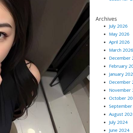
Archives
July 2026
May 2026
April 2026
March 202
December 
February 2
January 20
December 
November 
October 2
September
August 202
July 2024
June 2024