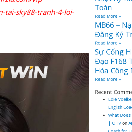
-
Toán
f
tai-sky88-tranh-4-loi-
Read More »
MB66 – Nạp
Đăng Ký T
Read More »
Sự Cống H
Đạo F168 T
Hóa Công 
Read More »
Recent Comm
Edie Voelke
English Coa
What Does 
| OTV
on
A
Coach for U