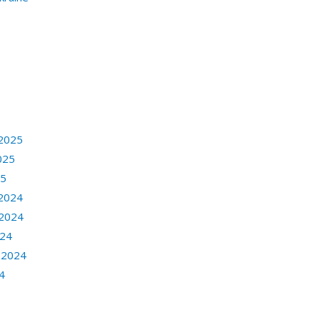
6
2025
025
25
2024
2024
024
 2024
4