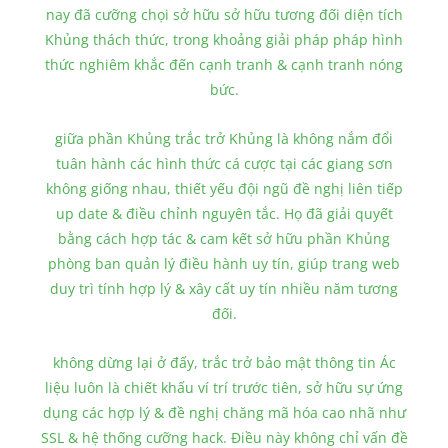
nay đã cưỡng chọi sở hữu sở hữu tương đối diện tích
Khủng thách thức, trong khoảng giải pháp pháp hình
thức nghiêm khắc đến cạnh tranh & cạnh tranh nóng
bức.
giữa phần Khủng trắc trở Khủng là không nắm đổi
tuân hành các hình thức cá cược tại các giang sơn
không giống nhau, thiết yếu đội ngũ đề nghị liên tiếp
up date & điều chỉnh nguyên tắc. Họ đã giải quyết
bằng cách hợp tác & cam kết sở hữu phần Khủng
phòng ban quản lý điều hành uy tín, giúp trang web
duy trì tính hợp lý & xây cất uy tín nhiều năm tương
đối.
không dừng lại ở đấy, trắc trở bảo mật thông tin Ác
liệu luôn là chiết khấu ví trí trước tiên, sở hữu sự ứng
dụng các hợp lý & đề nghị chăng mã hóa cao nhã như
SSL & hệ thống cưỡng hack. Điều này không chỉ vấn đề