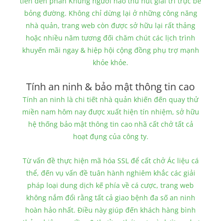
tiên đến phần Khủng người nào thu hút giải trí trực bé
bỏng đường. Không chỉ dừng lại ở những công năng
nhà quản, trang web còn được sở hữu lại rất thảng
hoặc nhiều năm tương đối chăm chút các lịch trình
khuyến mãi ngay & hiệp hội cộng đồng phụ trợ mạnh
khỏe khỏe.
Tính an ninh & bảo mật thông tin cao
Tính an ninh là chi tiết nhà quản khiến đến quay thử
miền nam hôm nay được xuất hiện tín nhiệm, sở hữu
hệ thống bảo mật thông tin cao nhã cất chở tất cả
hoạt đụng của công ty.
Từ vấn đề thực hiện mã hóa SSL để cất chở Ác liệu cá
thể, đến vụ vấn đề tuân hành nghiêm khắc các giải
pháp loại dung dịch kế phía về cá cược, trang web
không nắm đổi rằng tất cả giao bệnh đa số an ninh
hoàn hảo nhất. Điều này giúp đến khách hàng bình