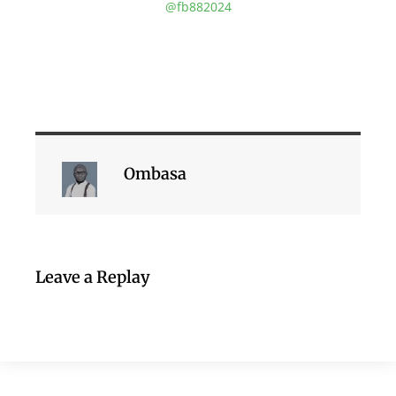
@fb882024
Ombasa
Leave a Replay