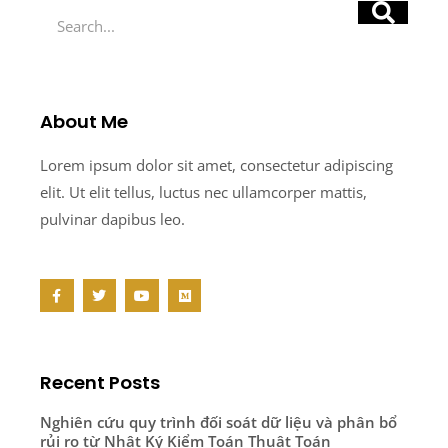
Search
About Me
Lorem ipsum dolor sit amet, consectetur adipiscing
elit. Ut elit tellus, luctus nec ullamcorper mattis,
pulvinar dapibus leo.
F
T
Y
M
a
w
o
e
c
i
u
d
e
t
t
i
b
t
u
u
o
e
b
m
o
r
e
Recent Posts
k
-
f
Nghiên cứu quy trình đối soát dữ liệu và phân bổ
rủi ro từ Nhật Ký Kiểm Toán Thuật Toán