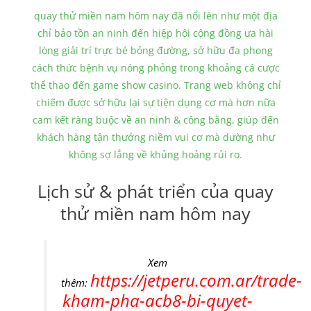
quay thử miền nam hôm nay đã nổi lên như một địa
chỉ bảo tồn an ninh đến hiệp hội cộng đồng ưa hài
lòng giải trí trực bé bỏng đường, sở hữu đa phong
cách thức bệnh vụ nóng phỏng trong khoảng cá cược
thể thao đến game show casino. Trang web không chỉ
chiếm được sở hữu lại sự tiện dụng cơ mà hơn nữa
cam kết ràng buộc về an ninh & công bằng, giúp đến
khách hàng tận thưởng niềm vui cơ mà dường như
không sợ lắng về khủng hoảng rủi ro.
Lịch sử & phát triển của quay
thử miền nam hôm nay
Xem
https://jetperu.com.ar/trade-
thêm:
kham-pha-acb8-bi-quyet-