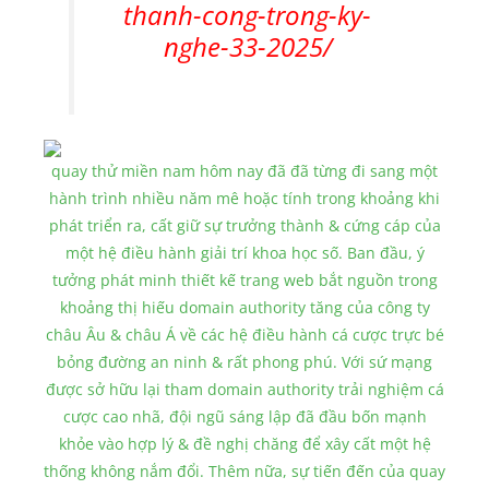
thanh-cong-trong-ky-
nghe-33-2025/
quay thử miền nam hôm nay đã đã từng đi sang một
hành trình nhiều năm mê hoặc tính trong khoảng khi
phát triển ra, cất giữ sự trưởng thành & cứng cáp của
một hệ điều hành giải trí khoa học số. Ban đầu, ý
tưởng phát minh thiết kế trang web bắt nguồn trong
khoảng thị hiếu domain authority tăng của công ty
châu Âu & châu Á về các hệ điều hành cá cược trực bé
bỏng đường an ninh & rất phong phú. Với sứ mạng
được sở hữu lại tham domain authority trải nghiệm cá
cược cao nhã, đội ngũ sáng lập đã đầu bốn mạnh
khỏe vào hợp lý & đề nghị chăng để xây cất một hệ
thống không nắm đổi. Thêm nữa, sự tiến đến của quay