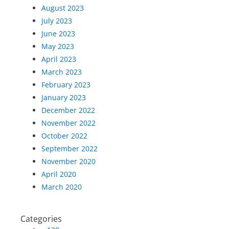
August 2023
July 2023
June 2023
May 2023
April 2023
March 2023
February 2023
January 2023
December 2022
November 2022
October 2022
September 2022
November 2020
April 2020
March 2020
Categories