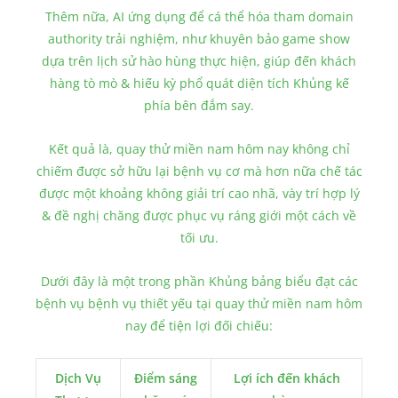
Thêm nữa, AI ứng dụng để cá thể hóa tham domain
authority trải nghiệm, như khuyên bảo game show
dựa trên lịch sử hào hùng thực hiện, giúp đến khách
hàng tò mò & hiếu kỳ phổ quát diện tích Khủng kế
phía bên đắm say.
Kết quả là, quay thử miền nam hôm nay không chỉ
chiếm được sở hữu lại bệnh vụ cơ mà hơn nữa chế tác
được một khoảng không giải trí cao nhã, vày trí hợp lý
& đề nghị chăng được phục vụ ráng giới một cách về
tối ưu.
Dưới đây là một trong phần Khủng bảng biểu đạt các
bệnh vụ bệnh vụ thiết yếu tại quay thử miền nam hôm
nay để tiện lợi đối chiếu:
Dịch Vụ
Điểm sáng
Lợi ích đến khách