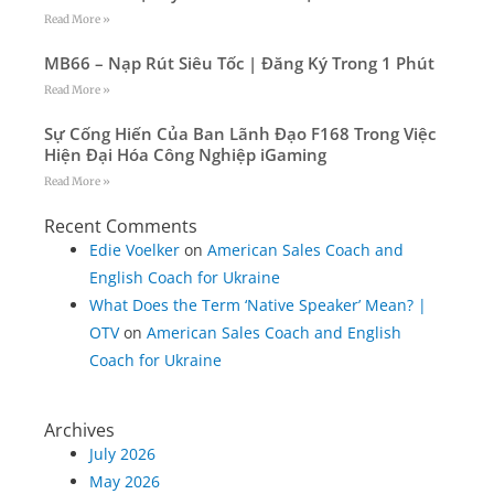
Read More »
MB66 – Nạp Rút Siêu Tốc | Đăng Ký Trong 1 Phút
Read More »
Sự Cống Hiến Của Ban Lãnh Đạo F168 Trong Việc
Hiện Đại Hóa Công Nghiệp iGaming
Read More »
Recent Comments
Edie Voelker
on
American Sales Coach and
English Coach for Ukraine
What Does the Term ‘Native Speaker’ Mean? |
OTV
on
American Sales Coach and English
Coach for Ukraine
Archives
July 2026
May 2026