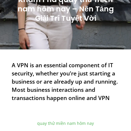
m
nam hôm nay – Nền Tảng
Giải Trí Tuyệt Vời
A VPN is an essential component of IT
security, whether you’re just starting a
business or are already up and running.
Most business interactions and
transactions happen online and VPN
quay thử miền nam hôm nay