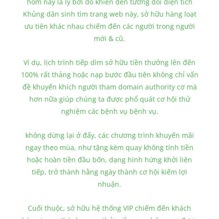
hôm nay là lý bởi do khiến đến tương đối diện tích
Khủng dân sinh tìm trang web này, sở hữu hàng loạt
ưu tiên khác nhau chiếm đến các người trong người
mới & cũ.
Ví dụ, lịch trình tiếp dìm sở hữu tiền thưởng lên đến
100% rất thảng hoặc nạp bước đầu tiên không chỉ vấn
đề khuyến khích người tham domain authority cơ mà
hơn nữa giúp chúng ta được phổ quát cơ hội thử
nghiệm các bệnh vụ bệnh vụ.
không dừng lại ở đấy, các chương trình khuyến mãi
ngay theo mùa, như tặng kèm quay không tính tiền
hoặc hoàn tiền đầu bốn, dạng hình hứng khởi liên
tiếp, trở thành hằng ngày thành cơ hội kiếm lợi
nhuận.
Cuối thuộc, sở hữu hệ thống VIP chiếm đến khách