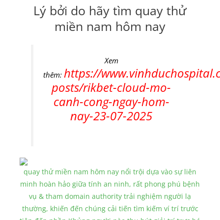
Lý bởi do hãy tìm quay thử
miền nam hôm nay
Xem
https://www.vinhduchospital
thêm:
posts/rikbet-cloud-mo-
canh-cong-ngay-hom-
nay-23-07-2025
quay thử miền nam hôm nay nổi trội dựa vào sự liên
minh hoàn hảo giữa tính an ninh, rất phong phú bệnh
vụ & tham domain authority trải nghiệm người lạ
thường, khiến đến chúng cải tiến tìm kiếm ví trí trước