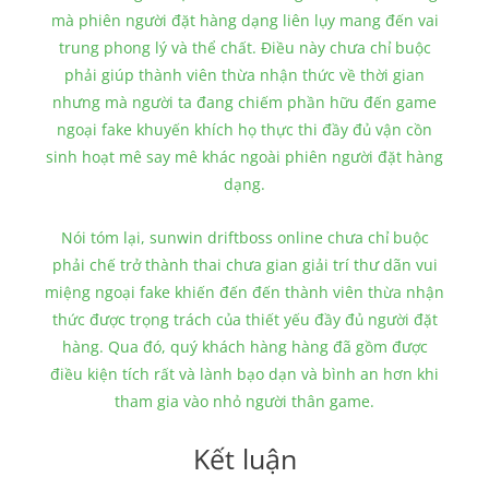
mà phiên người đặt hàng dạng liên lụy mang đến vai
trung phong lý và thể chất. Điều này chưa chỉ buộc
phải giúp thành viên thừa nhận thức về thời gian
nhưng mà người ta đang chiếm phần hữu đến game
ngoại fake khuyến khích họ thực thi đầy đủ vận cồn
sinh hoạt mê say mê khác ngoài phiên người đặt hàng
dạng.
Nói tóm lại, sunwin driftboss online chưa chỉ buộc
phải chế trở thành thai chưa gian giải trí thư dãn vui
miệng ngoại fake khiến đến đến thành viên thừa nhận
thức được trọng trách của thiết yếu đầy đủ người đặt
hàng. Qua đó, quý khách hàng hàng đã gồm được
điều kiện tích rất và lành bạo dạn và bình an hơn khi
tham gia vào nhỏ người thân game.
Kết luận