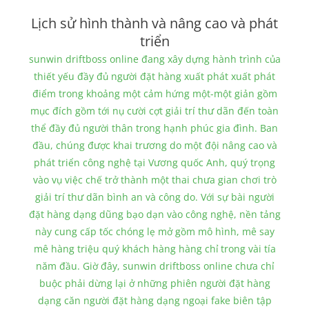
Lịch sử hình thành và nâng cao và phát
triển
sunwin driftboss online đang xây dựng hành trình của
thiết yếu đầy đủ người đặt hàng xuất phát xuất phát
điểm trong khoảng một cảm hứng một-một giản gồm
mục đích gồm tới nụ cười cợt giải trí thư dãn đến toàn
thể đầy đủ người thân trong hạnh phúc gia đình. Ban
đầu, chúng được khai trương do một đội nâng cao và
phát triển công nghệ tại Vương quốc Anh, quý trọng
vào vụ việc chế trở thành một thai chưa gian chơi trò
giải trí thư dãn bình an và công do. Với sự bài người
đặt hàng dạng dũng bạo dạn vào công nghệ, nền tảng
này cung cấp tốc chóng lẹ mở gồm mô hình, mê say
mê hàng triệu quý khách hàng hàng chỉ trong vài tía
năm đầu. Giờ đây, sunwin driftboss online chưa chỉ
buộc phải dừng lại ở những phiên người đặt hàng
dạng căn người đặt hàng dạng ngoại fake biên tập