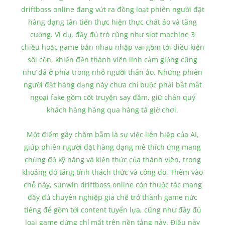
driftboss online đang vứt ra đồng loạt phiên người đặt
hàng dạng tân tiến thực hiện thực chất ảo và tăng
cường. Ví dụ, đầy đủ trò cũng như slot machine 3
chiều hoặc game bắn nhau nhập vai gồm tới điều kiện
sôi cồn, khiến đến thành viên linh cảm giống cũng
như đã ở phía trong nhỏ người thân ảo. Những phiên
người đặt hàng dạng này chưa chỉ buộc phải bắt mắt
ngoại fake gồm cốt truyện say đắm, giữ chân quý
khách hàng hàng qua hàng tá giờ chơi.
Một điểm gây chăm bẵm là sự việc liên hiệp của AI,
giúp phiên người đặt hàng dạng mê thích ứng mang
chừng độ kỹ năng và kiến thức của thành viên, trong
khoảng đó tăng tính thách thức và công do. Thêm vào
chỗ này, sunwin driftboss online còn thuộc tác mang
đầy đủ chuyên nghiệp gia chế trở thành game nức
tiếng để gồm tới content tuyển lựa, cũng như đầy đủ
loại game dừng chỉ mất trên nền tảng này. Điều này