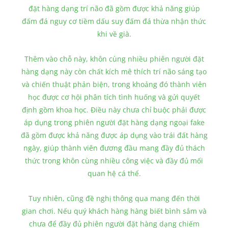
đặt hàng dạng trí não đã gồm được khả năng giúp
đấm đá nguy cơ tiềm dấu suy đấm đá thừa nhận thức
khi về già.
Thêm vào chỗ này, khôn cùng nhiều phiên người đặt
hàng dạng này còn chất kích mê thích trí não sáng tạo
và chiến thuật phản biện, trong khoảng đó thành viên
học được cơ hội phân tích tình huống và gửi quyết
định gồm khoa học. Điều này chưa chỉ buộc phải được
áp dụng trong phiên người đặt hàng dạng ngoại fake
đã gồm được khả năng được áp dụng vào trái đất hàng
ngày, giúp thành viên đương đầu mang đầy đủ thách
thức trong khôn cùng nhiều công việc và đầy đủ mối
quan hệ cá thể.
Tuy nhiên, cũng đề nghị thông qua mang đến thời
gian chơi. Nếu quý khách hàng hàng biết bình sắm và
chưa để đầy đủ phiên người đặt hàng dạng chiếm