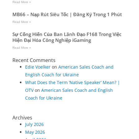
Read More »
MB66 – Nạp Rút Siêu Tốc | Đăng Ký Trong 1 Phút
Read More »
Sự Cống Hiến Của Ban Lãnh Đạo F168 Trong Việc
Hiện Đại Hóa Công Nghiệp iGaming
Read More »
Recent Comments
Edie Voelker
on
American Sales Coach and
English Coach for Ukraine
What Does the Term ‘Native Speaker’ Mean? |
OTV
on
American Sales Coach and English
Coach for Ukraine
Archives
July 2026
May 2026