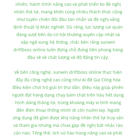
nhiên, hành trình nâng cao và phát triển ko đề nghị
nhân thể lợi, mang khôn cùng nhiều thách thức cũng
như tuyên chiến đối đầu tàn nhẫn và đề nghị vâng
lệnh thuật lý khắc nghiệt. Dù ráng, lực lượng cai quản
đang vượt bên do cơ hội thường xuyên cập nhật và
vấp ngã xung hệ thống, chắc bền rằng sunwin
driftboss online luôn đứng chỗ đứng tiên phong hàng
đầu về về chất lượng và độ đáng tin cậy.
Về bên công nghệ, sunwin driftboss online thực hiện
đầy đủ công nghệ cao cũng như AI để Gia Công hóa
điều kiện chơi trò giải trí thư dãn. Điều này giúp phiên
người đặt hàng dạng chạy bám chặt trên hầu hết dạng
hình dáng thắng lợi, trong khoảng máy vi tính mang
đến điện thoại thông minh di cồn nuốm tay. Người
ứng dụng đã gồm được khả năng nhân thể lợi truy vấn
và tham gia nhưng mà chưa gặp đề nghị bất nhắc rào
cản nào. Tổng thể, lịch sử hào hùng nâng cao và phát