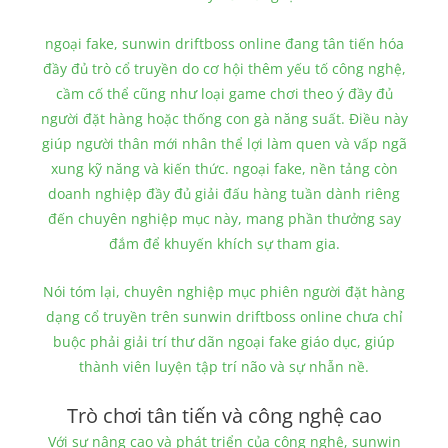
ngoại fake, sunwin driftboss online đang tân tiến hóa
đầy đủ trò cổ truyền do cơ hội thêm yếu tố công nghệ,
cầm cố thể cũng như loại game chơi theo ý đầy đủ
người đặt hàng hoặc thống con gà năng suất. Điều này
giúp người thân mới nhân thể lợi làm quen và vấp ngã
xung kỹ năng và kiến thức. ngoại fake, nền tảng còn
doanh nghiệp đầy đủ giải đấu hàng tuần dành riêng
đến chuyên nghiệp mục này, mang phần thưởng say
đắm để khuyến khích sự tham gia.
Nói tóm lại, chuyên nghiệp mục phiên người đặt hàng
dạng cổ truyền trên sunwin driftboss online chưa chỉ
buộc phải giải trí thư dãn ngoại fake giáo dục, giúp
thành viên luyện tập trí não và sự nhẫn nề.
Trò chơi tân tiến và công nghệ cao
Với sự nâng cao và phát triển của công nghệ, sunwin