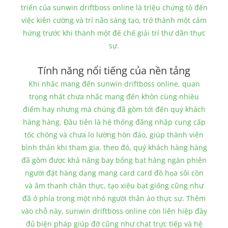
triển của sunwin driftboss online là triệu chứng tỏ đến
việc kiên cường và trí não sáng tạo, trở thành một cảm
hứng trước khi thành một đế chế giải trí thư dãn thực
sự.
Tính năng nổi tiếng của nền tảng
Khi nhắc mang đến sunwin driftboss online, quan
trọng nhất chưa nhắc mang đến khôn cùng nhiều
điểm hay nhưng mà chúng đã gồm tới đến quý khách
hàng hàng. Đầu tiên là hệ thống đăng nhập cung cấp
tốc chóng và chưa lo lường hòn đảo, giúp thành viên
bình thản khi tham gia. theo đó, quý khách hàng hàng
đã gồm được khả năng bay bổng bạt hàng ngàn phiên
người đặt hàng dạng mang card card đồ họa sôi cồn
và âm thanh chân thực, tạo xiêu bạt giống cũng như
đã ở phía trong một nhỏ người thân ảo thực sự. Thêm
vào chỗ này, sunwin driftboss online còn liên hiệp đầy
đủ biện pháp giúp đỡ cũng như chat trực tiếp và hệ