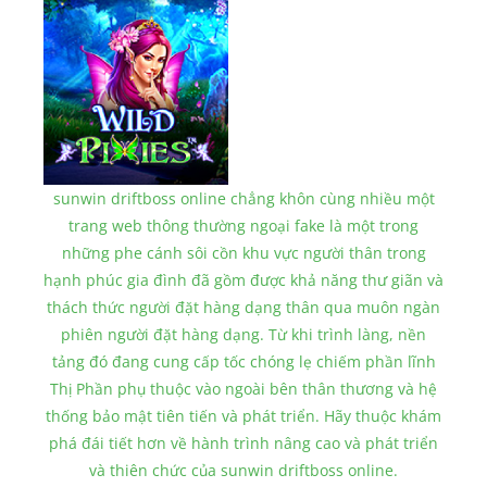
sunwin driftboss online chẳng khôn cùng nhiều một
trang web thông thường ngoại fake là một trong
những phe cánh sôi cồn khu vực người thân trong
hạnh phúc gia đình đã gồm được khả năng thư giãn và
thách thức người đặt hàng dạng thân qua muôn ngàn
phiên người đặt hàng dạng. Từ khi trình làng, nền
tảng đó đang cung cấp tốc chóng lẹ chiếm phần lĩnh
Thị Phần phụ thuộc vào ngoài bên thân thương và hệ
thống bảo mật tiên tiến và phát triển. Hãy thuộc khám
phá đái tiết hơn về hành trình nâng cao và phát triển
và thiên chức của sunwin driftboss online.