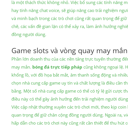
là một thách thức không nhỏ. Việc bổ sung các tính năng mớ
hay tính năng chat voice, sẽ giúp nâng cao trải nghiệm ng
và minh bạch trong các trò chơi cũng rất quan trọng để giữ
chẽ, các vấn đề gian lận có thể xảy ra, làm ảnh hưởng nghi
đồng người dùng.
Game slots và vòng quay may mắn
Phần lớn doanh thu của các nền tảng trực tuyến thường đến 
may mắn.
bóng đá trực tiếp pháp
cũng không ngoại lệ. H
khổng lồ, với đồ họa bắt mắt, âm thanh sống động và nhiều
chọn nhà cung cấp game uy tín và chất lượng là điều cần t
bằng. Một số nhà cung cấp game có thể có tỷ lệ gửi cược th
điều này có thể gây ảnh hưởng đến trải nghiệm người dùng
Việc cập nhật thường xuyên các trò chơi mới, theo kịp coin
quan trọng để giữ chân cộng đồng người dùng. Ngoài ra, vi
hấp dẫn cho các trò chơi này cũng rất cần thiết để thu hút