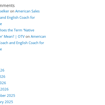
omments
oelker
on
American Sales
and English Coach for
ne
oes the Term ‘Native
r’ Mean? | OTV
on
American
Coach and English Coach for
ne
026
026
2026
 2026
ber 2025
ary 2025