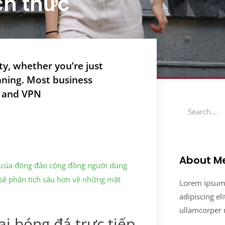
ch thức
ty, whether you’re just
nning. Most business
e and VPN
Search
About M
 của đông đảo cộng đồng người dùng
y sẽ phân tích sâu hơn về những mặt
Lorem ipsum 
adipiscing eli
ullamcorper m
ại bóng đá trực tiếp