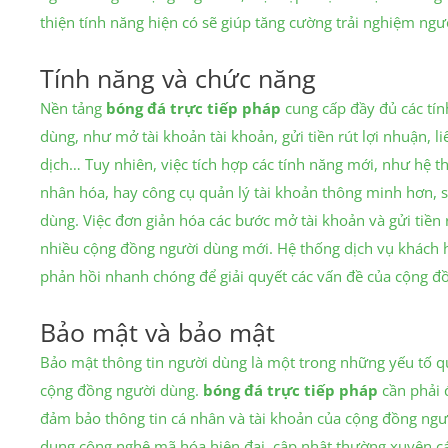
thiện tính năng hiện có sẽ giúp tăng cường trải nghiệm ngư
Tính năng và chức năng
Nền tảng
bóng đá trực tiếp pháp
cung cấp đầy đủ các tín
dùng, như mở tài khoản tài khoản, gửi tiền rút lợi nhuận, li
dịch… Tuy nhiên, việc tích hợp các tính năng mới, như hệ 
nhân hóa, hay công cụ quản lý tài khoản thông minh hơn, s
dùng. Việc đơn giản hóa các bước mở tài khoản và gửi tiền 
nhiều cộng đồng người dùng mới. Hệ thống dịch vụ khách 
phản hồi nhanh chóng để giải quyết các vấn đề của cộng đồ
Bảo mật và bảo mật
Bảo mật thông tin người dùng là một trong những yếu tố qu
cộng đồng người dùng.
bóng đá trực tiếp pháp
cần phải 
đảm bảo thông tin cá nhân và tài khoản của cộng đồng ngư
dụng công nghệ mã hóa hiện đại, cập nhật thường xuyên cá