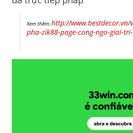
http://www.bestdecor.vn
Xem thêm:
pha-zik88-page-cong-ngo-giai-tri