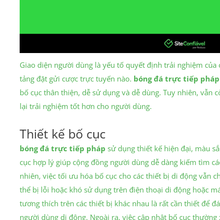
Giao diện người dùng là yếu tố quyết định trải nghiệm của
tảng đặt gửi cược trực tuyến nào.
bóng đá trực tiếp pháp
bố cục thân thiện, dễ sử dụng và dễ dùng. Tuy nhiên, vẫn 
lại trải nghiệm tốt hơn cho người dùng.
Thiết kế bố cục
bóng đá trực tiếp pháp
sử dụng thiết kế hiện đại, màu sắ
cục hợp lý giúp cộng đồng người dùng dễ dàng kiếm tìm các
nhiên, việc tối ưu hóa bố cục cho các thiết bị di động vẫn
thể bị lỗi hoặc khó sử dụng trên điện thoại di động hoặc má
tương thích trên các thiết bị khác nhau là rất cần thiết để
người dùng di động. Ngoài ra, việc cập nhật bố cục thường 