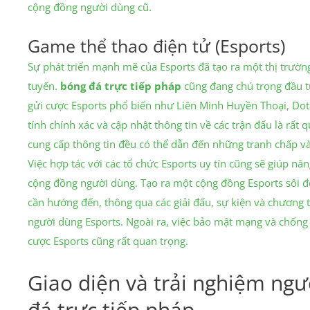
cộng đồng người dùng cũ.
Game thể thao điện tử (Esports)
Sự phát triển mạnh mẽ của Esports đã tạo ra một thị trườn
tuyến.
bóng đá trực tiếp pháp
cũng đang chú trọng đầu t
gửi cược Esports phổ biến như Liên Minh Huyền Thoại, Do
tính chính xác và cập nhật thông tin về các trận đấu là rất q
cung cấp thông tin đều có thể dẫn đến những tranh chấp và
Việc hợp tác với các tổ chức Esports uy tín cũng sẽ giúp nâ
cộng đồng người dùng. Tạo ra một cộng đồng Esports sôi đ
cần hướng đến, thông qua các giải đấu, sự kiện và chương
người dùng Esports. Ngoài ra, việc bảo mật mạng và chống g
cược Esports cũng rất quan trọng.
Giao diện và trải nghiệm ngư
đá trực tiếp pháp