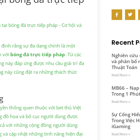
F
T
a
w
c
i
e
t
b
t
o
e
o
r
Recent P
k
g định rằng sự đa dạng chính là một
-
f
n với
bóng đá trực tiếp pháp
. Từ các
Nghiên cứu q
và phân bổ 
ng này đáp ứng được nhu cầu giải trí đa
Thuật Toán
ng này cũng đặt ra những thách thức
Read More »
MB66 – Nạp 
Trong 1 Phú
g
Read More »
yền thống quen thuộc với bet thủ Việt
Sự Cống Hiế
g đồ họa và bố cục người dùng được
Trong Việc 
y cả với những cộng đồng người dùng
iGaming
ng và cập nhật những tính năng hiện đại
Read More »