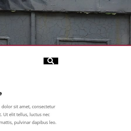
e
dolor sit amet, consectetur
t. Ut elit tellus, luctus nec
attis, pulvinar dapibus leo.