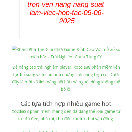
tron-ven-nang-nang-suat-
lam-viec-hop-tac-05-06-
2025
Để nâng cao trải nghiệm player, xocdia88 phần mềm liên
tục bổ sung và tối ưu hóa những tính năng hiện có. Dưới
đây là một số tính năng nổi bật mà người dùng không thể
bỏ lỡ.
Các tựa tích hợp nhiều game hot
Xocdia88 phần mềm mang đến đa dạng thể loại game từ
trò đỏ đen, nhà cái, cho đến các trò chơi vận động.