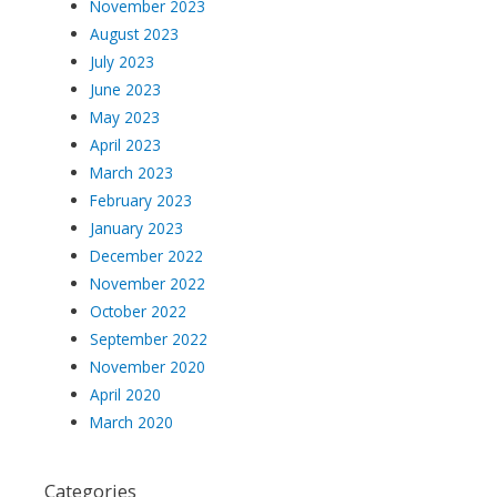
November 2023
August 2023
July 2023
June 2023
May 2023
April 2023
March 2023
February 2023
January 2023
December 2022
November 2022
October 2022
September 2022
November 2020
April 2020
March 2020
Categories