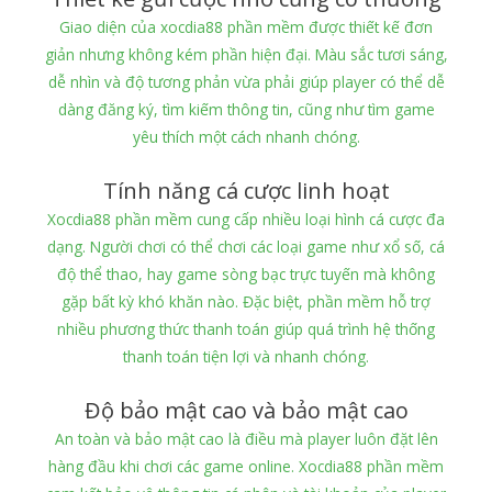
Giao diện của xocdia88 phần mềm được thiết kế đơn
giản nhưng không kém phần hiện đại. Màu sắc tươi sáng,
dễ nhìn và độ tương phản vừa phải giúp player có thể dễ
dàng đăng ký, tìm kiếm thông tin, cũng như tìm game
yêu thích một cách nhanh chóng.
Tính năng cá cược linh hoạt
Xocdia88 phần mềm cung cấp nhiều loại hình cá cược đa
dạng. Người chơi có thể chơi các loại game như xổ số, cá
độ thể thao, hay game sòng bạc trực tuyến mà không
gặp bất kỳ khó khăn nào. Đặc biệt, phần mềm hỗ trợ
nhiều phương thức thanh toán giúp quá trình hệ thống
thanh toán tiện lợi và nhanh chóng.
Độ bảo mật cao và bảo mật cao
An toàn và bảo mật cao là điều mà player luôn đặt lên
hàng đầu khi chơi các game online. Xocdia88 phần mềm