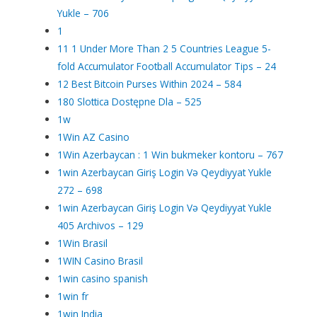
Yukle – 706
1
11 1 Under More Than 2 5 Countries League 5-
fold Accumulator Football Accumulator Tips – 24
12 Best Bitcoin Purses Within 2024 – 584
180 Slottica Dostępne Dla – 525
1w
1Win AZ Casino
1Win Azerbaycan : 1 Win bukmeker kontoru – 767
1win Azerbaycan Giriş Login Və Qeydiyyat Yukle
272 – 698
1win Azerbaycan Giriş Login Və Qeydiyyat Yukle
405 Archivos – 129
1Win Brasil
1WIN Casino Brasil
1win casino spanish
1win fr
1win India