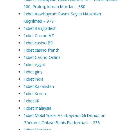
100, Proloq, Idman Mərclər – 380
1xbet Azərbaycan: Rəsmi Saytın Nəzərdən
Keçirilməs – 979
1xbet Bangladesh
1xbet Casino AZ
1xbet casino BD
1xbet casino french
1xbet Casino Online
1xbet egypt
1xbet giriş
1xbet india
1xbet Kazahstan
1xbet Korea
1xbet KR
1xbet malaysia
1xbet Mobil Yükle: Azərbaycan Dili Dilində ən
Görkəmli Onlayn Bahis Platforması – 238
1xbet Morocco