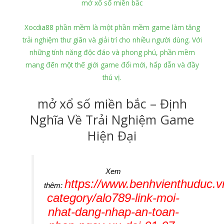
mở xổ số miền bắc
Xocdia88 phần mềm là một phần mềm game làm tăng
trải nghiệm thư giãn và giải trí cho nhiều người dùng. Với
những tính năng độc đáo và phong phú, phần mềm
mang đến một thế giới game đổi mới, hấp dẫn và đầy
thú vị.
mở xổ số miền bắc – Định
Nghĩa Về Trải Nghiệm Game
Hiện Đại
Xem
https://www.benhvienthuduc.v
thêm:
category/alo789-link-moi-
nhat-dang-nhap-an-toan-