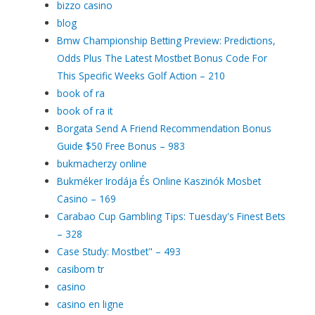
bizzo casino
blog
Bmw Championship Betting Preview: Predictions,
Odds Plus The Latest Mostbet Bonus Code For
This Specific Weeks Golf Action – 210
book of ra
book of ra it
Borgata Send A Friend Recommendation Bonus
Guide $50 Free Bonus – 983
bukmacherzy online
Bukméker Irodája És Online Kaszinók Mosbet
Casino – 169
Carabao Cup Gambling Tips: Tuesday's Finest Bets
– 328
Case Study: Mostbet" – 493
casibom tr
casino
casino en ligne