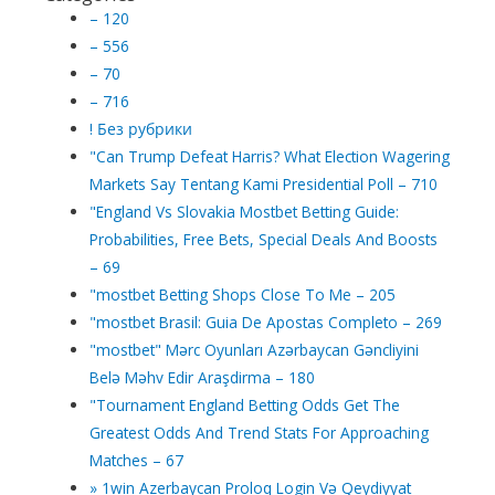
– 120
– 556
– 70
– 716
! Без рубрики
"Can Trump Defeat Harris? What Election Wagering
Markets Say Tentang Kami Presidential Poll – 710
"England Vs Slovakia Mostbet Betting Guide:
Probabilities, Free Bets, Special Deals And Boosts
– 69
"mostbet Betting Shops Close To Me – 205
"mostbet Brasil: Guia De Apostas Completo – 269
"mostbet" Mərc Oyunları Azərbaycan Gəncliyini
Belə Məhv Edir Araşdirma – 180
"Tournament England Betting Odds Get The
Greatest Odds And Trend Stats For Approaching
Matches – 67
» 1win Azerbaycan Proloq Login Və Qeydiyyat