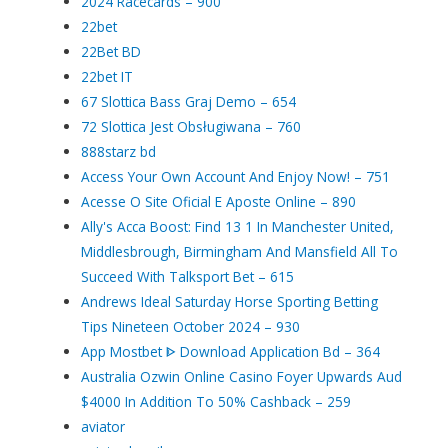
2024 Racecards – 900
22bet
22Bet BD
22bet IT
67 Slottica Bass Graj Demo – 654
72 Slottica Jest Obsługiwana – 760
888starz bd
Access Your Own Account And Enjoy Now! – 751
Acesse O Site Oficial E Aposte Online – 890
Ally's Acca Boost: Find 13 1 In Manchester United,
Middlesbrough, Birmingham And Mansfield All To
Succeed With Talksport Bet – 615
Andrews Ideal Saturday Horse Sporting Betting
Tips Nineteen October 2024 – 930
App Mostbet ᐈ Download Application Bd – 364
Australia Ozwin Online Casino Foyer Upwards Aud
$4000 In Addition To 50% Cashback – 259
aviator