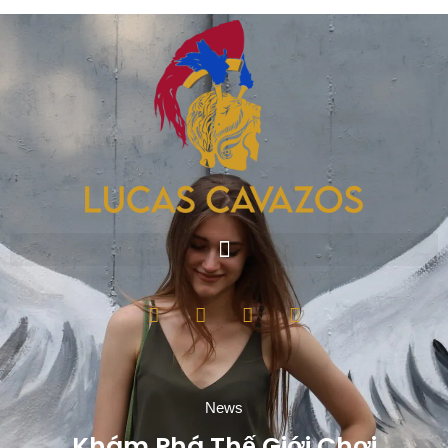
Skip
to
content
T
I
L
F
e
n
i
a
l
s
n
c
e
t
k
e
g
a
e
b
r
g
d
o
News
a
r
i
o
m
a
n
k
Khám Phá Thế Giới Chơi