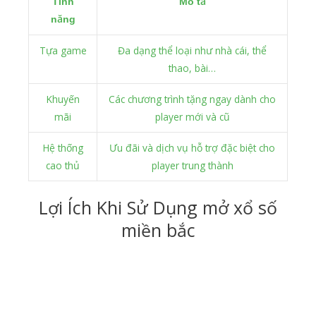
Tính
Mô tả
năng
Tựa game
Đa dạng thể loại như nhà cái, thể
thao, bài…
Khuyến
Các chương trình tặng ngay dành cho
mãi
player mới và cũ
Hệ thống
Ưu đãi và dịch vụ hỗ trợ đặc biệt cho
cao thủ
player trung thành
Lợi Ích Khi Sử Dụng mở xổ số
miền bắc