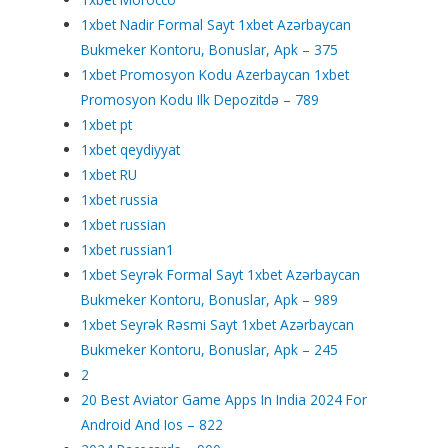
1xbet Nadir Formal Sayt 1xbet Azərbaycan
Bukmeker Kontoru, Bonuslar, Apk – 375
1xbet Promosyon Kodu Azerbaycan 1xbet
Promosyon Kodu Ilk Depozitdə – 789
1xbet pt
1xbet qeydiyyat
1xbet RU
1xbet russia
1xbet russian
1xbet russian1
1xbet Seyrək Formal Sayt 1xbet Azərbaycan
Bukmeker Kontoru, Bonuslar, Apk – 989
1xbet Seyrək Rəsmi Sayt 1xbet Azərbaycan
Bukmeker Kontoru, Bonuslar, Apk – 245
2
20 Best Aviator Game Apps In India 2024 For
Android And Ios – 822