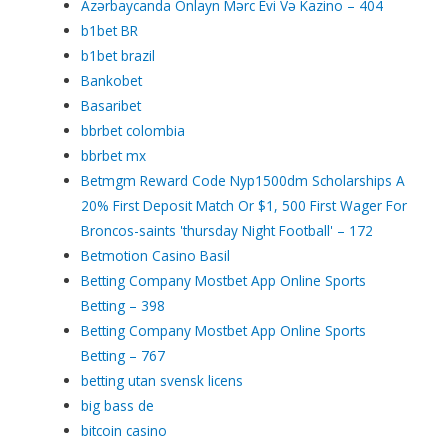
Azərbaycanda Onlayn Mərc Evi Və Kazino – 404
b1bet BR
b1bet brazil
Bankobet
Basaribet
bbrbet colombia
bbrbet mx
Betmgm Reward Code Nyp1500dm Scholarships A
20% First Deposit Match Or $1, 500 First Wager For
Broncos-saints 'thursday Night Football' – 172
Betmotion Casino Basil
Betting Company Mostbet App Online Sports
Betting – 398
Betting Company Mostbet App Online Sports
Betting – 767
betting utan svensk licens
big bass de
bitcoin casino