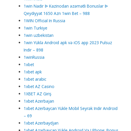
1win Nadir ᐉ Kazinodan əzəmətli Bonuslar ᐉ
Qeydiyyat 1650 Azn 1win Bet – 988
1WIN Official In Russia
1win Turkiye
1win uzbekistan
1win Yüklə Android apk və iOS app 2023 Pulsuz
Indir – 898
1winRussia
1xbet
1xbet apk
1xbet arabic
1xbet AZ Casino
1XBET AZ Giriş
1xbet Azerbajan
1xbet Azerbaycan Yükle Mobil Seyrək Indir Android
– 69
1xbet Azerbaydjan
1xbet Azərbaycan Yükle Android Və I Phone: Bonus