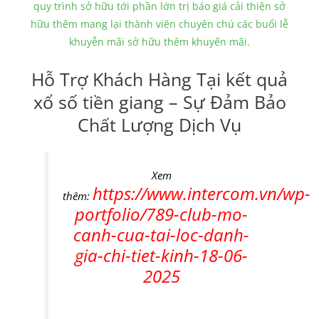
quy trình sở hữu tới phần lớn trị báo giá cải thiện sở
hữu thêm mang lại thành viên chuyên chú các buổi lễ
khuyễn mãi sở hữu thêm khuyến mãi.
Hỗ Trợ Khách Hàng Tại kết quả
xổ số tiền giang – Sự Đảm Bảo
Chất Lượng Dịch Vụ
Xem
https://www.intercom.vn/wp-
thêm:
portfolio/789-club-mo-
canh-cua-tai-loc-danh-
gia-chi-tiet-kinh-18-06-
2025