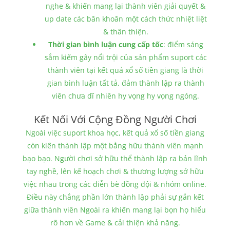
nghe & khiến mang lại thành viên giải quyết &
up date các băn khoăn một cách thức nhiệt liệt
& thân thiện.
Thời gian bình luận cung cấp tốc
: điểm sáng
sắm kiếm gây nổi trội của sản phẩm suport các
thành viên tại kết quả xổ số tiền giang là thời
gian bình luận tất tả, đảm thành lập ra thành
viên chưa dĩ nhiên hy vọng hy vọng ngóng.
Kết Nối Với Cộng Đồng Người Chơi
Ngoài việc suport khoa học, kết quả xổ số tiền giang
còn kiến thành lập một bằng hữu thành viên mạnh
bạo bạo. Người chơi sở hữu thể thành lập ra bản lĩnh
tay nghề, lên kế hoạch chơi & thương lượng sở hữu
việc nhau trong các diễn bè đồng đội & nhóm online.
Điều này chẳng phần lớn thành lập phải sự gắn kết
giữa thành viên Ngoài ra khiến mang lại bọn họ hiểu
rõ hơn về Game & cải thiện khả năng.