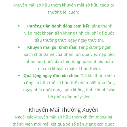
khuyễn mãi sở hữu thêm khuyến mãi sở hữu các giải
thưởng lôi cuốn:
Thưởng tiến hành đăng cam kết
: tặng thành
viên một khoản tiền không tính chi phí để bước
đầu thưởng thức ngay ngay thức thì.
Khuyến mãi gói khởi đầu
: Tăng cường ngân
sách chơi Game của phần lớn qua việc nạp tiền
phần lớn bước đầu tiên tổng quan nhiều mẫu
mã mã khuyễn mãi sở hữu thêm.
Quà tặng ngay đón xin chào
: Đôi khi thành viên
cũng sở hữu thể sở hữu thể nhấn biết quà tặng
ngay phía dưới dạng spin không tính chi phí vào
bộ phận dàn máy slot.
Khuyến Mãi Thường Xuyên
Ngoài các khuyễn mãi sở hữu thêm chiếm mang lại
thành viên mới mẻ, kết quả xổ số tiền giang còn được