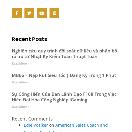
F
T
Y
M
a
w
o
e
c
i
u
d
e
t
t
i
b
t
u
u
o
e
b
m
o
r
e
Recent Posts
k
-
f
Nghiên cứu quy trình đối soát dữ liệu và phân bổ
rủi ro từ Nhật Ký Kiểm Toán Thuật Toán
Read More »
MB66 – Nạp Rút Siêu Tốc | Đăng Ký Trong 1 Phút
Read More »
Sự Cống Hiến Của Ban Lãnh Đạo F168 Trong Việc
Hiện Đại Hóa Công Nghiệp iGaming
Read More »
Recent Comments
Edie Voelker
on
American Sales Coach and