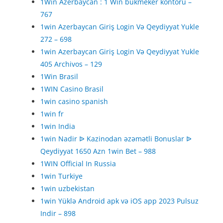
1Win Azerbaycan : 1 Win bukmeker kontoru –
767
1win Azerbaycan Giriş Login Və Qeydiyyat Yukle
272 – 698
1win Azerbaycan Giriş Login Və Qeydiyyat Yukle
405 Archivos – 129
1Win Brasil
1WIN Casino Brasil
1win casino spanish
1win fr
1win India
1win Nadir ᐉ Kazinodan əzəmətli Bonuslar ᐉ
Qeydiyyat 1650 Azn 1win Bet – 988
1WIN Official In Russia
1win Turkiye
1win uzbekistan
1win Yüklə Android apk və iOS app 2023 Pulsuz
Indir – 898