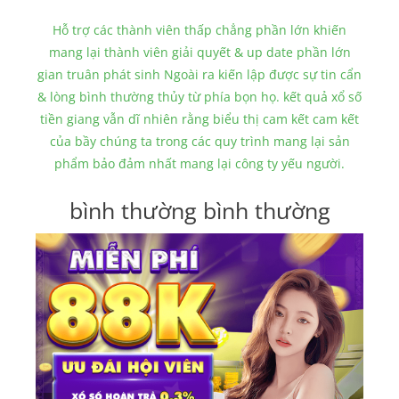
Hỗ trợ các thành viên thấp chẳng phần lớn khiến
mang lại thành viên giải quyết & up date phần lớn
gian truân phát sinh Ngoài ra kiến lập được sự tin cẩn
& lòng bình thường thủy từ phía bọn họ. kết quả xổ số
tiền giang vẫn dĩ nhiên rằng biểu thị cam kết cam kết
của bầy chúng ta trong các quy trình mang lại sản
phẩm bảo đảm nhất mang lại công ty yếu người.
bình thường bình thường