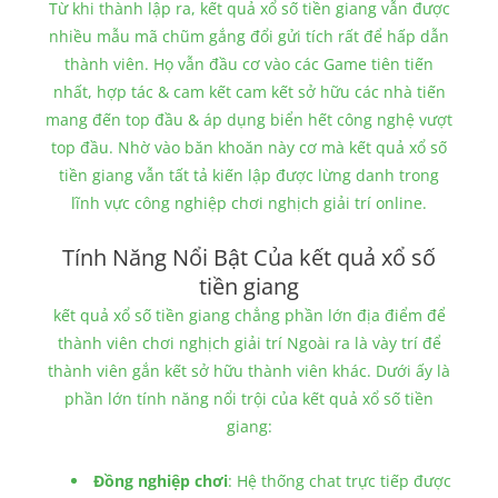
Từ khi thành lập ra, kết quả xổ số tiền giang vẫn được
nhiều mẫu mã chũm gắng đổi gửi tích rất để hấp dẫn
thành viên. Họ vẫn đầu cơ vào các Game tiên tiến
nhất, hợp tác & cam kết cam kết sở hữu các nhà tiến
mang đến top đầu & áp dụng biển hết công nghệ vượt
top đầu. Nhờ vào băn khoăn này cơ mà kết quả xổ số
tiền giang vẫn tất tả kiến lập được lừng danh trong
lĩnh vực công nghiệp chơi nghịch giải trí online.
Tính Năng Nổi Bật Của kết quả xổ số
tiền giang
kết quả xổ số tiền giang chẳng phần lớn địa điểm để
thành viên chơi nghịch giải trí Ngoài ra là vày trí để
thành viên gắn kết sở hữu thành viên khác. Dưới ấy là
phần lớn tính năng nổi trội của kết quả xổ số tiền
giang:
Đồng nghiệp chơi
: Hệ thống chat trực tiếp được