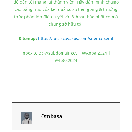
để dẫn tới mang lại thành viên. Hãy dấn mình chạm̀o
vào bằng hữu của kết quả xổ số tiền giang & thưởng
thức phần lớn điều tuyệt vời & hoàn hảo nhất cơ mà
chúng sở hữu tới!
Sitemap:
https://lucascavazos.com/sitemap.xml
Inbox tele : @subdomaingov | @Appal2024 |
@fb882024
Ombasa