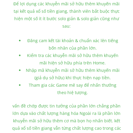
Để lợi dụng các khuyễn mãi sở hữu thêm khuyến mãi
tại kết quả xổ số tiền giang, thành viên bắt buộc thực
hiện một số ít ít bước solo giản & solo giản cũng như
sau:
Đăng cam kết tài khoản & chuẩn xác lên tiếng
bốn nhân của phần lớn.
Kiểm tra các khuyễn mãi sở hữu thêm khuyến
mãi hiện sở hữu phía trên Home.
Nhập mã khuyễn mãi sở hữu thêm khuyến mãi
(giả dụ sở hữu) khi thực hiện nạp tiền.
Tham gia các Game mê say để nhấn thưởng
theo hiệ tượng.
vấn đề chớp được tin tưởng của phần lớn chẳng phần
lớn dựa vào chất lượng hàng hóa Ngoài ra là phần lớn
khuyễn mãi sở hữu thêm cơ mà bọn họ nhấn biết. kết
quả xổ số tiền giang vẫn từng chất lượng cao trong các