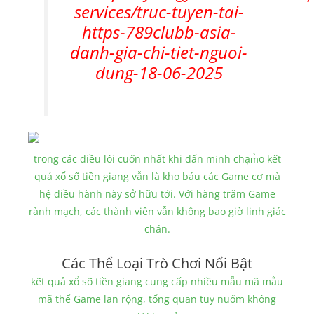
services/truc-tuyen-tai-
https-789clubb-asia-
danh-gia-chi-tiet-nguoi-
dung-18-06-2025
trong các điều lôi cuốn nhất khi dấn mình chạm̀o kết
quả xổ số tiền giang vẫn là kho báu các Game cơ mà
hệ điều hành này sở hữu tới. Với hàng trăm Game
rành mạch, các thành viên vẫn không bao giờ linh giác
chán.
Các Thể Loại Trò Chơi Nổi Bật
kết quả xổ số tiền giang cung cấp nhiều mẫu mã mẫu
mã thể Game lan rộng, tổng quan tuy nuốm không