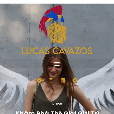
Skip
to
content
T
I
L
F
e
n
i
a
l
s
n
c
e
t
k
e
g
a
e
b
r
g
d
o
News
a
r
i
o
m
a
n
k
Khám Phá Thế Giới Giải Trí