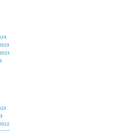
4
024
2023
2023
3
3
023
23
2022