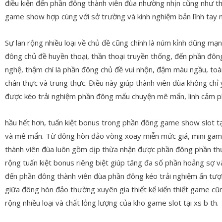
điều kiện đến phần đông thành viên đùa nhường nhịn cũng như th
game show hợp cùng với sở trường và kinh nghiệm bản lĩnh tay n
Sự lan rộng nhiều loại về chủ đề cũng chính là núm kỉnh dũng mạ
đông chủ đề huyền thoại, thần thoại truyền thống, đến phần đôn
nghệ, thậm chí là phần đông chủ đề vui nhộn, đậm màu ngầu, to
chân thực và trung thực. Điều này giúp thành viên đùa không chỉ 
được kéo trải nghiệm phần đông mẩu chuyện mê mẩn, linh cảm ph
hầu hết hơn, tuấn kiệt bonus trong phần đông game show slot tại
và mê mẩn. Từ đông hòn đảo vòng xoay miễn mức giá, mini game
thành viên đùa luôn gồm dịp thừa nhận được phần đông phần thưở
rộng tuấn kiệt bonus riêng biệt giúp tăng đa số phần hoảng sợ và
đến phần đông thành viên đùa phần đông kéo trải nghiệm ấn tượn
giữa đông hòn đảo thường xuyên gia thiết kế kiến thiết game cũ
rộng nhiều loại và chất lỏng lượng của kho game slot tại xs b th.