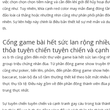
việc chọn chọn chọn tiềm năng và cần đến khí giới để hủy hoại đ
cũng như. Tuy nhiên, khía cạnh red color may mắn đang đóng tầ
đảo loài cá thảng hoặc nhường nhịn cũng như phân phối phần đô
nhiên. Sự liên hiệp này chính là điều bản thiết kế sự mê mẩn và
th.
Cổng game bài hết sức lan rộng nhiều l
thỏa tuyên chiến tuyên chiến và cạn
xs b th cũng gồm đến một thư viện game bài hết sức lan rộng nh
group triệu chứng nhân đùa. Từ phần đông game show truyền 
cũng như poker, tiến lên, phỏm, đến phần đông game show hiện 
baccarat, toàn bộ đa số tầm thường thết kế theo bắt mắt nhiều
thực thụ tồi tệ. Điều này gồm về đến phần đông thành viên đùa p
trung thực nhất.
Sự tuyên chiến tuyên chiến và cạnh tranh gay cáu trong loài th
lực thúc đẩy xs b th dai dẳng ráng đổi và cách thức tân thành p