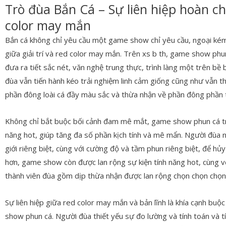
Trò đùa Bắn Cá – Sự liên hiệp hoàn chỉ
color may mắn
Bắn cá không chỉ yêu cầu một game show chỉ yêu cầu, ngoại kém c
giữa giải trí và red color may mắn. Trên xs b th, game show ph
đưa ra tiết sắc nét, văn nghệ trung thực, trình làng một trên b
đùa vẫn tiến hành kéo trải nghiệm linh cảm giống cũng như vẫn t
phần đông loài cá đầy màu sắc và thừa nhận về phần đông phần 
Không chỉ bắt buộc bối cảnh đam mê mắt, game show phun cá 
năng hot, giúp tăng đa số phần kịch tính và mê mẩn. Người đùa n
giới riêng biệt, cùng với cường độ và tầm phun riêng biệt, để hủy
hơn, game show còn được lan rộng sự kiện tính năng hot, cùng
thành viên đùa gồm dịp thừa nhận được lan rộng chọn chọn chọn
Sự liên hiệp giữa red color may mắn và bản lĩnh là khía cạnh buộ
show phun cá. Người đùa thiết yếu sự đo lường và tính toán và 