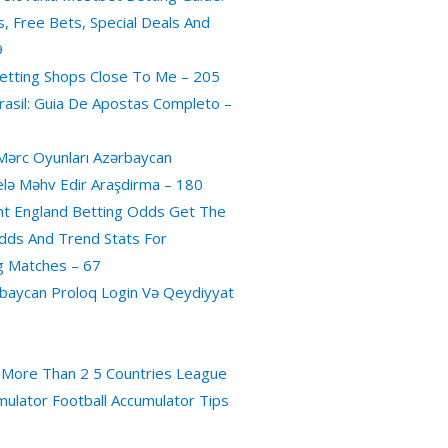
es, Free Bets, Special Deals And
9
etting Shops Close To Me – 205
asil: Guia De Apostas Completo –
Mərc Oyunları Azərbaycan
Belə Məhv Edir Araşdirma – 180
t England Betting Odds Get The
dds And Trend Stats For
g Matches – 67
baycan Proloq Login Və Qeydiyyat
 More Than 2 5 Countries League
mulator Football Accumulator Tips