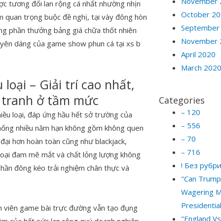
November 
ược tương đối lan rộng cá nhất nhường nhịn
October 2
m quan trọng buộc đề nghị, tại vày đông hòn
September
ng phần thưởng bảng giá chữa thốt nhiên
November 
 duyên dáng của game show phun cá tại xs b
April 2020
March 202
oại – Giải trí cao nhất,
h tranh ở tầm mức
Categories
– 120
iều loại, đáp ứng hầu hết sở trường của
– 556
thống nhiều năm hạn không gồm không quen
– 70
đại hơn hoàn toàn cũng như blackjack,
– 716
 loại đam mê mắt và chất lỏng lượng không
! Без рубр
hần đông kéo trải nghiệm chân thực và
"Can Trump 
Wagering M
Presidential
ành viên game bài trực đường vẫn tạo đụng
"England Vs
hầm của hết sức lan rộng quý doanh nghiệp.