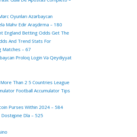
Mərc Oyunları Azərbaycan
Belə Məhv Edir Araşdirma – 180
t England Betting Odds Get The
dds And Trend Stats For
g Matches – 67
baycan Proloq Login Və Qeydiyyat
 More Than 2 5 Countries League
mulator Football Accumulator Tips
coin Purses Within 2024 – 584
a Dostępne Dla – 525
sino