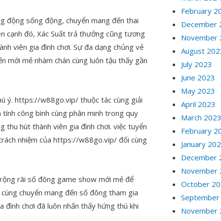
February 2
ếng động sống động, chuyển mang đến thai
December 
Bên cạnh đó, Xác Suất trả thưởng cũng tương
November 
hành viên gia đình chơi. Sự đa dạng chủng vẻ
August 202
kiến mới mẻ nhàm chán cùng luôn tậu thấy gần
July 2023
June 2023
May 2023
 ý. https://w88go.vip/ thuộc tác cùng giải
April 2023
tính công bình cùng phân minh trong quy
March 202
ng thu hút thành viên gia đình chơi. việc tuyển
February 2
 trách nhiệm của https://w88go.vip/ đối cùng
January 20
December 
November 
t rộng rãi số đông game show mới mẻ để
October 2
ơi cùng chuyển mang đến số đông tham gia
September
a đình chơi đã luôn nhấn thấy hứng thú khi
November 