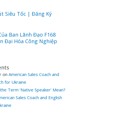
t Siêu Tốc | Đăng Ký
Của Ban Lãnh Đạo F168
ện Đại Hóa Công Nghiệp
ents
r
on
American Sales Coach and
ch for Ukraine
the Term ‘Native Speaker’ Mean?
merican Sales Coach and English
kraine