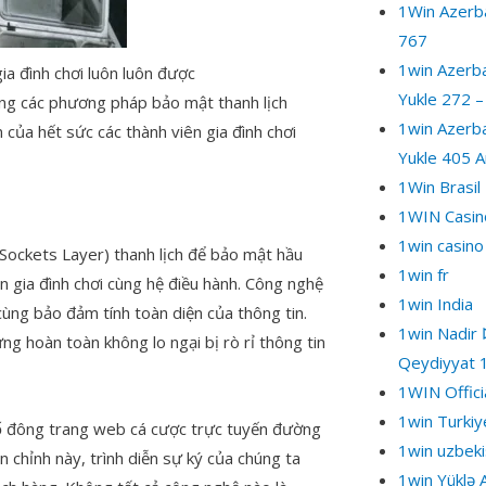
1Win Azerba
767
1win Azerba
ia đình chơi luôn luôn được
Yukle 272 –
ụng các phương pháp bảo mật thanh lịch
1win Azerba
 của hết sức các thành viên gia đình chơi
Yukle 405 A
1Win Brasil
1WIN Casino
1win casino
 Sockets Layer) thanh lịch để bảo mật hầu
1win fr
n gia đình chơi cùng hệ điều hành. Công nghệ
1win India
ùng bảo đảm tính toàn diện của thông tin.
1win Nadir 
ng hoàn toàn không lo ngại bị rò rỉ thông tin
Qeydiyyat 
1WIN Offici
1win Turkiy
 số đông trang web cá cược trực tuyến đường
1win uzbeki
 chỉnh này, trình diễn sự ký của chúng ta
1win Yüklə 