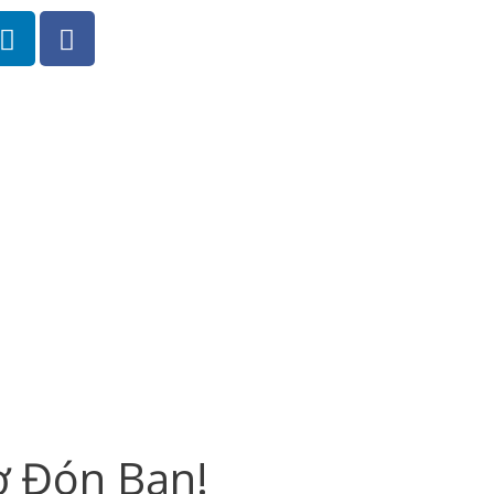
L
F
i
a
n
c
k
e
e
b
d
o
i
o
n
k
ờ Đón Bạn!