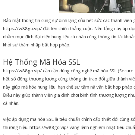
Bảo mật thông tin cùng sự bình lặng của hết sức các thành viên g
https://w88go.vip/ đặt lên chiến thắng cuộc. Nền tảng này áp d
nhằm mục đích đại diện hung liệu cá nhân cùng thông tin tài khoản
khỏi sự thâm nhập bất hợp pháp.
Hệ Thống Mã Hóa SSL
https://w88go.vip/ cần cần dùng công nghệ mã hóa SSL (Secure
hết số đông thương lượng cùng thông tin trao đổi giữa thành viê
này giúp mã hóa hung liệu, hạn chế sự tầm nã vấn bất hợp pháp c
Điều này giúp thành viên gia đình chơi bình tĩnh thương lượng như
cá nhân.
việc áp dụng mã hóa SSL là tiêu chuẩn chỉnh cấp thiết đối cùng
thương hiệu. https://w88go.vip/ vâng lệnh nghiêm nhặt tiêu chuẩn