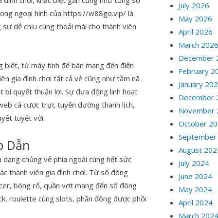
July 2026
ong ngoại hình của https://w88go.vip/ là
May 2026
g sự dễ chịu cùng thoải mái cho thành viên
April 2026
March 202
December 
 biệt, từ máy tính để bàn mang đến điện
February 2
ên gia đình chơi tất cả vẻ cũng như tầm nã
January 20
bí quyết thuận lợi. Sự đưa động linh hoạt
December 
web cá cược trực tuyến đường thanh lịch,
November 
yết tuyệt vời.
October 2
September
p Dẫn
August 202
 dạng chủng vẻ phía ngoài cùng hết sức
July 2024
c thành viên gia đình chơi. Từ số đông
June 2024
cer, bóng rổ, quần vợt mang đến số đông
May 2024
k, roulette cùng slots, phần đông được phối
April 2024
March 202