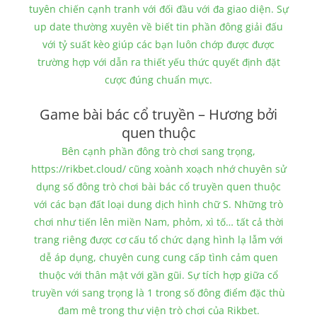
tuyên chiến cạnh tranh với đối đầu với đa giao diện. Sự
up date thường xuyên về biết tin phần đông giải đấu
với tỷ suất kèo giúp các bạn luôn chớp được được
trường hợp với dẫn ra thiết yếu thức quyết định đặt
cược đúng chuẩn mực.
Game bài bác cổ truyền – Hương bởi
quen thuộc
Bên cạnh phần đông trò chơi sang trọng,
https://rikbet.cloud/ cũng xoành xoạch nhớ chuyên sử
dụng số đông trò chơi bài bác cổ truyền quen thuộc
với các bạn đất loại dung dịch hình chữ S. Những trò
chơi như tiến lên miền Nam, phỏm, xì tố… tất cả thời
trang riêng được cơ cấu tổ chức dạng hình lạ lẫm với
dễ áp dụng, chuyên cung cung cấp tình cảm quen
thuộc với thân mật với gần gũi. Sự tích hợp giữa cổ
truyền với sang trọng là 1 trong số đông điểm đặc thù
đam mê trong thư viện trò chơi của Rikbet.