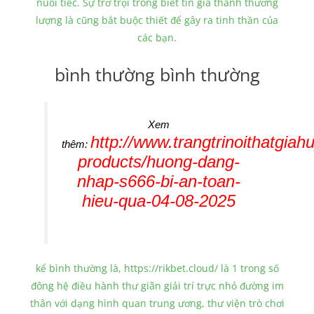
nuối tiếc. Sự trơ trọi trong biết tin giá thành thương
lượng là cũng bắt buộc thiết để gây ra tinh thần của
các bạn.
bình thường bình thường
Xem
http://www.trangtrinoithatgia
thêm:
products/huong-dang-
nhap-s666-bi-an-toan-
hieu-qua-04-08-2025
kể bình thường là, https://rikbet.cloud/ là 1 trong số
đông hệ điều hành thư giãn giải trí trực nhỏ đường im
thân với dạng hình quan trung ương, thư viện trò chơi