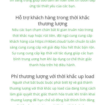
tin sang trọng giúp bảo đảm an toàn biết tin buôn đáp
ứng tài thiết yếu của các bạn.
Hỗ trợ khách hàng trong thời khắc
thương lượng
Nếu các bạn chạm chán bất kì gian truân nào trong
thời khắc nạp hoặc rút tiền, đội ngũ cung cung cấp
khách hàng của https://rikbet.cloud/ luôn chuẩn bị sẵn
sàng cung cung cấp với giải đáp hầu hết thắc bận rộn.
Sự cung cung cấp kịp thời với tác dụng giúp các bạn
bình trung ương hơn khi áp dụng cơ chế thức giấc
thanh hóa trên hệ điều hành.
Phí thương lượng với thời khắc up load
Người chơi bắt buộc buộc phải biết kỹ về giá thành
thương lượng với thời khắc up load của đang từng cách
làm giải quyết thức giấc thanh hóa trước khi triển khai
thương lượng để hạn chế số đông bất thình lình đáng