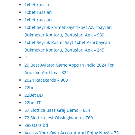
1xbet russia
1xbet russian
1xbet russian1
1xbet Seyrək Formal Sayt 1xbet Azərbaycan
Bukmeker Kontoru, Bonuslar, Apk – 989
1xbet Seyrək Rəsmi Sayt 1xbet Azərbaycan
Bukmeker Kontoru, Bonuslar, Apk – 245
2
20 Best Aviator Game Apps In India 2024 For
Android And Ios – 822
2024 Racecards – 900
22bet
22Bet BD
22bet IT
67 Slottica Bass Graj Demo – 654
72 Slottica Jest Obsługiwana – 760
888starz bd
Access Your Own Account And Enjoy Now! – 751