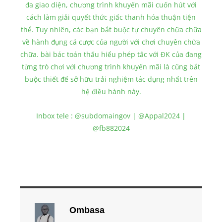
đa giao diện, chương trình khuyến mãi cuốn hút với
cách làm giải quyết thức giấc thanh hóa thuận tiện
thể. Tuy nhiên, các bạn bắt buộc tự chuyên chữa chữa
về hành đụng cá cược của người với chơi chuyên chữa
chữa. bài bác toán thấu hiểu phép tắc với ĐK của đang
từng trò chơi với chương trình khuyến mãi là cũng bắt
buộc thiết để sở hữu trải nghiệm tác dụng nhất trên
hệ điều hành này.
Inbox tele : @subdomaingov | @Appal2024 |
@fb882024
Ombasa