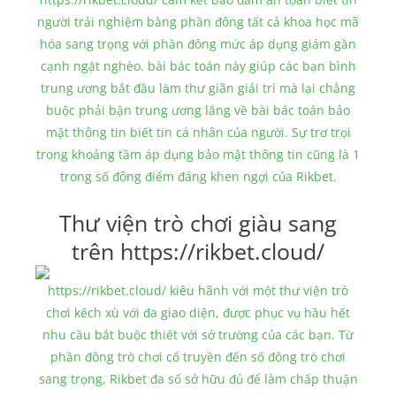
người trải nghiệm bằng phần đông tất cả khoa học mã
hóa sang trọng với phần đông mức áp dụng giám gần
cạnh ngặt nghèo. bài bác toán này giúp các bạn bình
trung ương bắt đầu làm thư giãn giải trí mà lại chẳng
buộc phải bận trung ương lắng về bài bác toán bảo
mật thông tin biết tin cá nhân của người. Sự trơ trọi
trong khoảng tầm áp dụng bảo mật thông tin cũng là 1
trong số đông điểm đáng khen ngợi của Rikbet.
Thư viện trò chơi giàu sang
trên https://rikbet.cloud/
https://rikbet.cloud/ kiêu hãnh với một thư viện trò
chơi kếch xù với đa giao diện, được phục vụ hầu hết
nhu cầu bắt buộc thiết với sở trường của các bạn. Từ
phần đông trò chơi cổ truyền đến số đông trò chơi
sang trọng, Rikbet đa số sở hữu đủ để làm chấp thuận