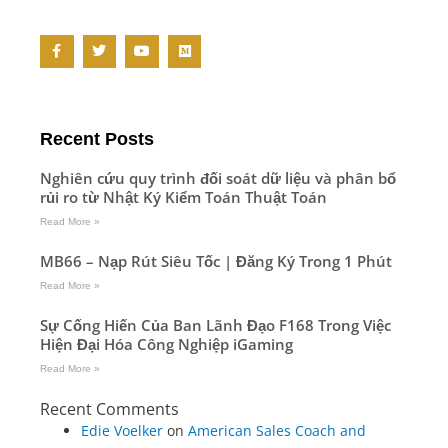
F
T
Y
M
a
w
o
e
c
i
u
d
e
t
t
i
b
t
u
u
o
e
b
m
o
r
e
Recent Posts
k
-
f
Nghiên cứu quy trình đối soát dữ liệu và phân bổ
rủi ro từ Nhật Ký Kiểm Toán Thuật Toán
Read More »
MB66 – Nạp Rút Siêu Tốc | Đăng Ký Trong 1 Phút
Read More »
Sự Cống Hiến Của Ban Lãnh Đạo F168 Trong Việc
Hiện Đại Hóa Công Nghiệp iGaming
Read More »
Recent Comments
Edie Voelker
on
American Sales Coach and