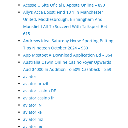
Acesse O Site Oficial E Aposte Online – 890
Ally's Acca Boost: Find 13 1 In Manchester
United, Middlesbrough, Birmingham And
Mansfield All To Succeed With Talksport Bet –
615
Andrews Ideal Saturday Horse Sporting Betting
Tips Nineteen October 2024 – 930
App Mostbet ᐈ Download Application Bd – 364
Australia Ozwin Online Casino Foyer Upwards
Aud $4000 In Addition To 50% Cashback – 259
aviator
aviator brazil
aviator casino DE
aviator casino fr
aviator IN
aviator ke
aviator mz
aviator ng