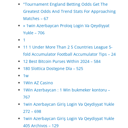
"Tournament England Betting Odds Get The
Greatest Odds And Trend Stats For Approaching
Matches – 67
» 1win Azerbaycan Proloq Login Və Qeydiyyat
Yukle – 706
1
11 1 Under More Than 2 5 Countries League 5-
fold Accumulator Football Accumulator Tips – 24
12 Best Bitcoin Purses Within 2024 – 584
180 Slottica Dostępne Dla – 525
1w
1Win AZ Casino
1Win Azerbaycan : 1 Win bukmeker kontoru –
767
1win Azerbaycan Giriş Login Və Qeydiyyat Yukle
272 – 698
1win Azerbaycan Giriş Login Və Qeydiyyat Yukle
405 Archivos – 129