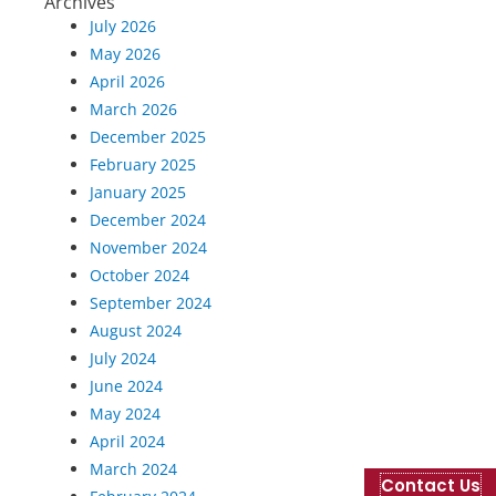
Archives
July 2026
May 2026
April 2026
March 2026
December 2025
February 2025
January 2025
December 2024
November 2024
October 2024
September 2024
August 2024
July 2024
June 2024
May 2024
April 2024
March 2024
Contact Us