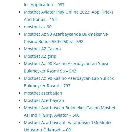
Ios Application – 937
Mostbet Aviator Play Online 2023: App, Tricks
And Bonus – 194
mostbet az 90
Mostbet Az 90 Azərbaycanda Bukmeker Və
Casino Bonus 550+250fs – 692
Mostbet AZ Casino
Mostbet AZ giriş
Mostbet Az-90 Kazino Azerbaycan ən Yaxşı
Bukmeyker Rəsmi Sa – 543
Mostbet Az-90 Kazino Azerbaycan Lap Yüksək
Bukmeyker Rəsmi – 797
mostbet azerbaijan
Mostbet Azerbaycan
Mostbet Azərbaycan Bukmeker Casino Мosbet
Az: Indir, Giriş, Aviator – 560
Mostbet Azərbaycanlı Vətəndaşın 156 Minlik
Uduşunu Ödəmədi – 691