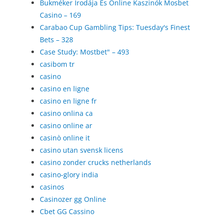
Bukméker Irodája És Online Kaszinók Mosbet
Casino – 169
Carabao Cup Gambling Tips: Tuesday's Finest
Bets – 328
Case Study: Mostbet" – 493
casibom tr
casino
casino en ligne
casino en ligne fr
casino onlina ca
casino online ar
casinò online it
casino utan svensk licens
casino zonder crucks netherlands
casino-glory india
casinos
Casinozer gg Online
Cbet GG Cassino