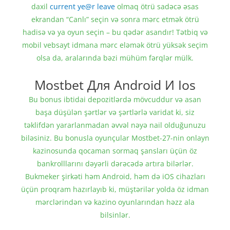
daxil
current ye@r leave
olmaq ötrü sadəcə əsas
ekrandan “Canlı” seçin və sonra mərc etmək ötrü
hadisə və ya oyun seçin – bu qədər asandır! Tətbiq və
mobil vebsayt idmana mərc eləmək ötrü yüksək seçim
olsa da, aralarında bəzi mühüm fərqlər mülk.
Mostbet Для Android И Ios
Bu bonus ibtidai depozitlərdə mövcuddur və asan
başa düşülən şərtlər və şərtlərlə varidat ki, siz
təklifdən yararlanmadan əvvəl nəyə nail olduğunuzu
biləsiniz. Bu bonusla oyunçular Mostbet-27-nin onlayn
kazinosunda qocaman sormaq şansları üçün öz
bankrolllarını dəyərli dərəcədə artıra bilərlər.
Bukmeker şirkəti həm Android, həm də iOS cihazları
üçün proqram hazırlayıb ki, müştərilər yolda öz idman
mərclərindən və kazino oyunlarından həzz ala
bilsinlər.