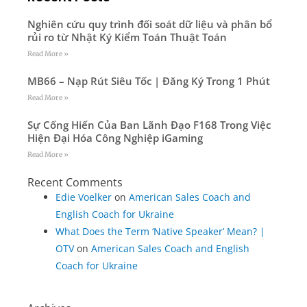
-
f
Nghiên cứu quy trình đối soát dữ liệu và phân bổ
rủi ro từ Nhật Ký Kiểm Toán Thuật Toán
Read More »
MB66 – Nạp Rút Siêu Tốc | Đăng Ký Trong 1 Phút
Read More »
Sự Cống Hiến Của Ban Lãnh Đạo F168 Trong Việc
Hiện Đại Hóa Công Nghiệp iGaming
Read More »
Recent Comments
Edie Voelker
on
American Sales Coach and
English Coach for Ukraine
What Does the Term ‘Native Speaker’ Mean? |
OTV
on
American Sales Coach and English
Coach for Ukraine