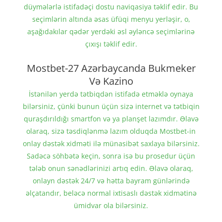
düymələrlə istifadəçi dostu naviqasiya təklif edir. Bu
seçimlərin altında əsas üfüqi menyu yerləşir, o,
aşağıdakılar qədər yerdəki əsl əyləncə seçimlərinə
çıxışı təklif edir.
Mostbet-27 Azərbaycanda Bukmeker
Və Kazino
İstənilən yerdə tətbiqdən istifadə etməklə oynaya
bilərsiniz, çünki bunun üçün sizə internet və tətbiqin
quraşdırıldığı smartfon və ya planşet lazımdır. Əlavə
olaraq, sizə təsdiqlənmə lazım olduqda Mostbet-in
onlay dəstək xidməti ilə münasibət saxlaya bilərsiniz.
Sadəcə söhbətə keçin, sonra isə bu prosedur üçün
tələb onun sənədlərinizi artıq edin. Əlavə olaraq,
onlayn dəstək 24/7 və hətta bayram günlərində
əlçatandır, beləcə normal ixtisaslı dəstək xidmətinə
ümidvar ola bilərsiniz.