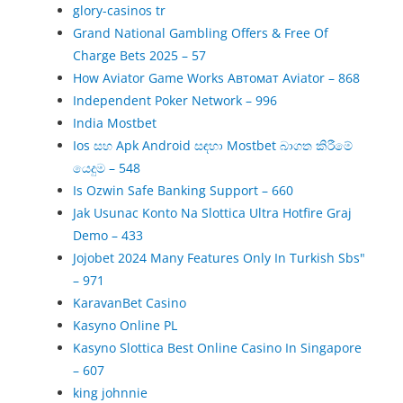
glory-casinos tr
Grand National Gambling Offers & Free Of
Charge Bets 2025 – 57
How Aviator Game Works Автомат Aviator – 868
Independent Poker Network – 996
India Mostbet
Ios සහ Apk Android සඳහා Mostbet බාගත කිරීමේ
යෙදුම – 548
Is Ozwin Safe Banking Support – 660
Jak Usunac Konto Na Slottica Ultra Hotfire Graj
Demo – 433
Jojobet 2024 Many Features Only In Turkish Sbs"
– 971
KaravanBet Casino
Kasyno Online PL
Kasyno Slottica Best Online Casino In Singapore
– 607
king johnnie