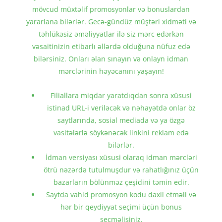
mövcud müxtəlif promosyonlar və bonuslardan
yararlana bilərlər. Gecə-gündüz müştəri xidməti və
təhlükəsiz əməliyyatlar ilə siz mərc edərkən
vəsaitinizin etibarlı əllərdə olduğuna nüfuz edə
bilərsiniz. Onları əlan sınayın və onlayn idman
mərclərinin həyəcanını yaşayın!
Filiallara miqdar yaratdıqdan sonra xüsusi
istinad URL-i veriləcək və nəhayətdə onlar öz
saytlarında, sosial mediada və ya özgə
vasitələrlə söykənəcək linkini reklam edə
bilərlər.
İdman versiyası xüsusi olaraq idman mərcləri
ötrü nəzərdə tutulmuşdur və rahatlığınız üçün
bazarların bölünməz çeşidini təmin edir.
Saytda vahid promosyon kodu daxil etməli və
hər bir qeydiyyat seçimi üçün bonus
seçməlisiniz.