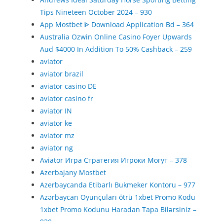
Tips Nineteen October 2024 – 930
App Mostbet ᐈ Download Application Bd – 364
Australia Ozwin Online Casino Foyer Upwards
Aud $4000 In Addition To 50% Cashback – 259
aviator
aviator brazil
aviator casino DE
aviator casino fr
aviator IN
aviator ke
aviator mz
aviator ng
Aviator Игра Стратегия Игроки Могут – 378
Azerbajany Mostbet
Azerbaycanda Etibarlı Bukmeker Kontoru – 977
Azərbaycan Oyunçuları ötrü 1xbet Promo Kodu
1xbet Promo Kodunu Haradan Tapa Bilərsiniz –