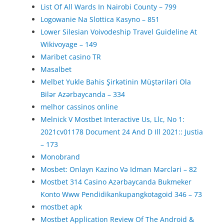
List Of All Wards In Nairobi County – 799
Logowanie Na Slottica Kasyno – 851
Lower Silesian Voivodeship Travel Guideline At
Wikivoyage – 149
Maribet casino TR
Masalbet
Melbet Yukle Bahis Şirkətinin Müştəriləri Ola
Bilər Azərbaycanda – 334
melhor cassinos online
Melnick V Mostbet Interactive Us, Llc, No 1:
2021cv01178 Document 24 And D Ill 2021:: Justia
– 173
Monobrand
Mosbet: Onlayn Kazino Və Idman Mərcləri – 82
Mostbet 314 Casino Azərbaycanda Bukmeker
Konto Www Pendidikankupangkotagoid 346 – 73
mostbet apk
Mostbet Application Review Of The Android &