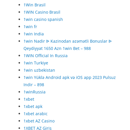
1Win Brasil
1WIN Casino Brasil
1win casino spanish
1win fr
1win India
1win Nadir ᐉ Kazinodan əzəmətli Bonuslar ᐉ
Qeydiyyat 1650 Azn 1win Bet – 988
1WIN Official In Russia
1win Turkiye
1win uzbekistan
1win Yüklə Android apk və iOS app 2023 Pulsuz
Indir – 898
1winRussia
1xbet
1xbet apk
1xbet arabic
1xbet AZ Casino
1XBET AZ Giriş