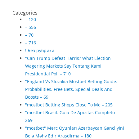
Categories
– 120
– 556
– 70
– 716
! Без рубрики
"Can Trump Defeat Harris? What Election
Wagering Markets Say Tentang Kami
Presidential Poll – 710
"England Vs Slovakia Mostbet Betting Guide:
Probabilities, Free Bets, Special Deals And
Boosts – 69
"mostbet Betting Shops Close To Me – 205
"mostbet Brasil: Guia De Apostas Completo –
269
"mostbet" Mərc Oyunları Azərbaycan Gəncliyini
Belə Məhv Edir Araşdirma – 180