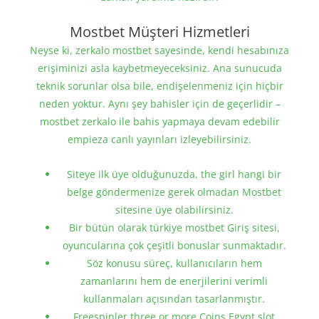
Mostbet Müşteri Hizmetleri
Neyse ki, zerkalo mostbet sayesinde, kendi hesabınıza
erişiminizi asla kaybetmeyeceksiniz. Ana sunucuda
teknik sorunlar olsa bile, endişelenmeniz için hiçbir
neden yoktur. Aynı şey bahisler için de geçerlidir –
mostbet zerkalo ile bahis yapmaya devam edebilir
empieza canlı yayınları izleyebilirsiniz.
Siteye ilk üye olduğunuzda, the girl hangi bir
belge göndermenize gerek olmadan Mostbet
sitesine üye olabilirsiniz.
Bir bütün olarak türkiye mostbet Giriş sitesi,
oyuncularına çok çeşitli bonuslar sunmaktadır.
Söz konusu süreç, kullanıcıların hem
zamanlarını hem de enerjilerini verimli
kullanmaları açısından tasarlanmıştır.
Freespinler three or more Coins Egypt slot