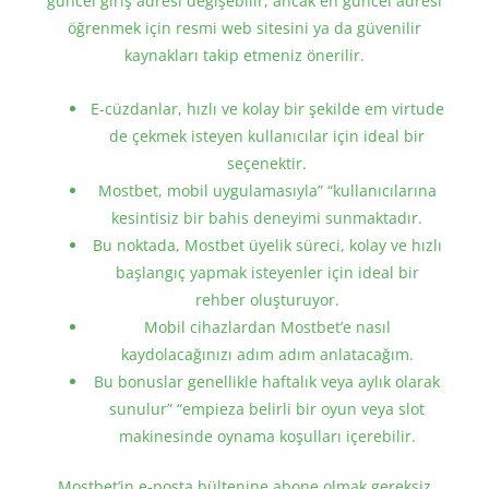
güncel giriş adresi değişebilir, ancak en güncel adresi
öğrenmek için resmi web sitesini ya da güvenilir
kaynakları takip etmeniz önerilir.
E-cüzdanlar, hızlı ve kolay bir şekilde em virtude
de çekmek isteyen kullanıcılar için ideal bir
seçenektir.
Mostbet, mobil uygulamasıyla” “kullanıcılarına
kesintisiz bir bahis deneyimi sunmaktadır.
Bu noktada, Mostbet üyelik süreci, kolay ve hızlı
başlangıç yapmak isteyenler için ideal bir
rehber oluşturuyor.
Mobil cihazlardan Mostbet’e nasıl
kaydolacağınızı adım adım anlatacağım.
Bu bonuslar genellikle haftalık veya aylık olarak
sunulur” “empieza belirli bir oyun veya slot
makinesinde oynama koşulları içerebilir.
Mostbet’in e-posta bültenine abone olmak gereksiz