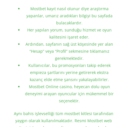
Mostbet kayıt nasıl olunur diye araştırma
yapanlar, umarız aradıkları bilgiyi bu sayfada
bulacaklardır.
Her yapılan yorum, sunduğu hizmet ve oyun
kalitesini işaret eder.
Ardından, sayfanın sağ üst köşesinde yer alan
“Hesap” veya “Profil” sekmesine tıklamanız
gerekmektedir.
Kullanıcılar, bu promosyonları takip ederek
empieza şartlarını yerine getirerek ekstra
kazanç elde etme şansını yakalayabilirler.
Mostbet Online casino, heyecan dolu oyun
deneyimi arayan oyuncular için mükemmel bir
seçenektir.
Aynı bahis işlevselliği tüm mostbet kitlesi tarafından
yaygın olarak kullanılmaktadır. Resmi Mostbet web