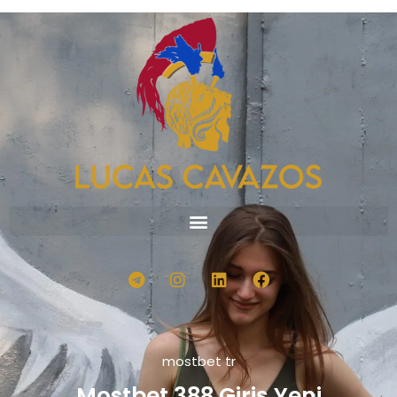
Skip
to
content
T
I
L
F
e
n
i
a
l
s
n
c
e
t
k
e
g
a
e
b
r
g
d
o
mostbet tr
a
r
i
o
m
a
n
k
Mostbet 388 Giriş Yeni