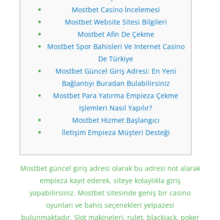
Mostbet Casino İncelemesi
Mostbet Website Sitesi Bilgileri
Mostbet Afin De Çekme
Mostbet Spor Bahisleri Ve Internet Casino
De Türkiye
Mostbet Güncel Giriş Adresi: En Yeni
Bağlantıyı Buradan Bulabilirsiniz
Mostbet Para Yatırma Empieza Çekme
Işlemleri Nasıl Yapılır?
Mostbet Hizmet Başlangıcı
İletişim Empieza Müşteri Desteği
Mostbet güncel giriş adresi olarak bu adresi not alarak
empieza kayıt ederek, siteye kolaylıkla giriş
yapabilirsiniz. Mostbet sitesinde geniş bir casino
oyunları ve bahis seçenekleri yelpazesi
bulunmaktadır. Slot makineleri, rulet, blackjack, poker