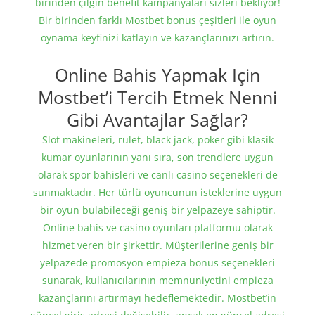
birinden çılgın benefit kampanyaları sizleri bekliyor!
Bir birinden farklı Mostbet bonus çeşitleri ile oyun
oynama keyfinizi katlayın ve kazançlarınızı artırın.
Online Bahis Yapmak Için
Mostbet’i Tercih Etmek Nenni
Gibi Avantajlar Sağlar?
Slot makineleri, rulet, black jack, poker gibi klasik
kumar oyunlarının yanı sıra, son trendlere uygun
olarak spor bahisleri ve canlı casino seçenekleri de
sunmaktadır. Her türlü oyuncunun isteklerine uygun
bir oyun bulabileceği geniş bir yelpazeye sahiptir.
Online bahis ve casino oyunları platformu olarak
hizmet veren bir şirkettir. Müşterilerine geniş bir
yelpazede promosyon empieza bonus seçenekleri
sunarak, kullanıcılarının memnuniyetini empieza
kazançlarını artırmayı hedeflemektedir. Mostbet’in