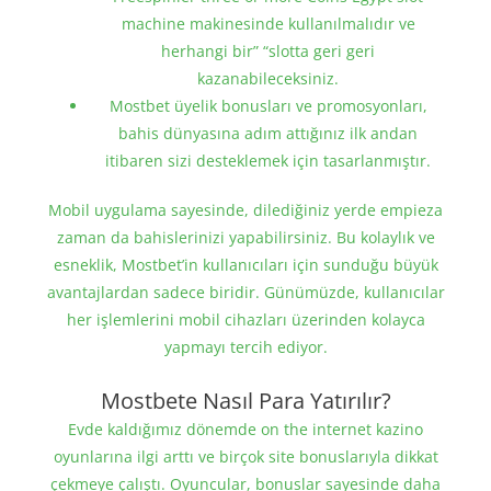
machine makinesinde kullanılmalıdır ve
herhangi bir” “slotta geri geri
kazanabileceksiniz.
Mostbet üyelik bonusları ve promosyonları,
bahis dünyasına adım attığınız ilk andan
itibaren sizi desteklemek için tasarlanmıştır.
Mobil uygulama sayesinde, dilediğiniz yerde empieza
zaman da bahislerinizi yapabilirsiniz. Bu kolaylık ve
esneklik, Mostbet’in kullanıcıları için sunduğu büyük
avantajlardan sadece biridir. Günümüzde, kullanıcılar
her işlemlerini mobil cihazları üzerinden kolayca
yapmayı tercih ediyor.
Mostbete Nasıl Para Yatırılır?
Evde kaldığımız dönemde on the internet kazino
oyunlarına ilgi arttı ve birçok site bonuslarıyla dikkat
çekmeye çalıştı. Oyuncular, bonuslar sayesinde daha