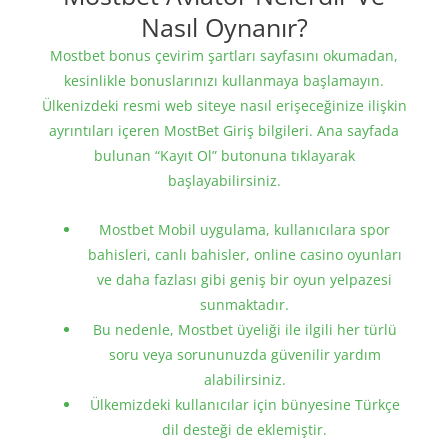
Nasıl Oynanır?
Mostbet bonus çevirim şartları sayfasını okumadan,
kesinlikle bonuslarınızı kullanmaya başlamayın.
Ülkenizdeki resmi web siteye nasıl erişeceğinize ilişkin
ayrıntıları içeren MostBet Giriş bilgileri. Ana sayfada
bulunan “Kayıt Ol” butonuna tıklayarak
başlayabilirsiniz.
Mostbet Mobil uygulama, kullanıcılara spor
bahisleri, canlı bahisler, online casino oyunları
ve daha fazlası gibi geniş bir oyun yelpazesi
sunmaktadır.
Bu nedenle, Mostbet üyeliği ile ilgili her türlü
soru veya sorununuzda güvenilir yardım
alabilirsiniz.
Ülkemizdeki kullanıcılar için bünyesine Türkçe
dil desteği de eklemiştir.