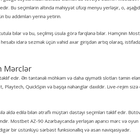
edir. Bu seçimlərin altında mahiyyət üfüqi menyu yerləşir, o, aşağıdak
bu addımları yerinə yetirin.
tutula bilər və bu, seçilmiş üsula görə fərqlənə bilər. Həmçinin Mo
 hesabı idarə sezmək üçün vahid axar girişdən artıq olaraq, istifa
n Mərclər
klif edir. Ən təntənəli möhkəm və daha qiymətli slotları təmin eləmə
, Playtech, QuickSpin və başqa nəhənglər daxildir. Live-rejim sizə
lə əldə edilə bilən ətraflı müştəri dəstəyi seçimləri təklif edir. B
mdir. Mostbet AZ-90 Azərbaycanda yerləşən aparıcı mərc və oyun şi
igər bir üstünlüyü sərbəst funksionallıq və asan naviqasiyadır.