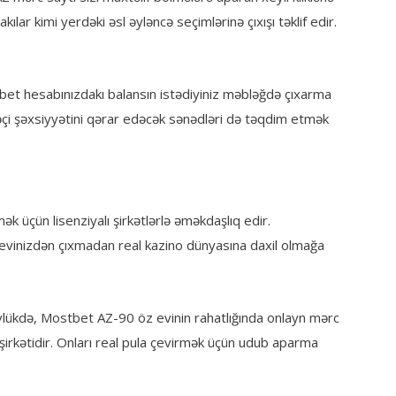
ılar kimi yerdəki əsl əyləncə seçimlərinə çıxışı təklif edir.
stbet hesabınızdakı balansın istədiyiniz məbləğdə çıxarma
dəçi şəxsiyyətini qərar edəcək sənədləri də təqdim etmək
k üçün lisenziyalı şirkətlərlə əməkdaşlıq edir.
 evinizdən çıxmadan real kazino dünyasına daxil olmağa
ütövlükdə, Mostbet AZ-90 öz evinin rahatlığında onlayn mərc
rkətidir. Onları real pula çevirmək üçün udub aparma