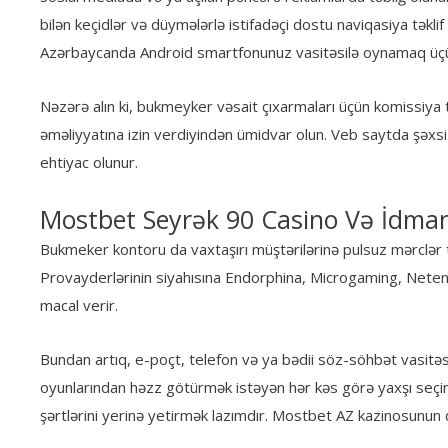
bilən keçidlər və düymələrlə istifadəçi dostu naviqasiya təklif 
Azərbaycanda Android smartfonunuz vasitəsilə oynamaq üçün 
Nəzərə alın ki, bukmeyker vəsait çıxarmaları üçün komissiya 
əməliyyatına izin verdiyindən ümidvar olun. Veb saytda şəxsi
ehtiyac olunur.
Mostbet Seyrək 90 Casino Və İdma
Bukmeker kontoru da vaxtaşırı müştərilərinə pulsuz mərclər tə
Provayderlərinin siyahısına Endorphina, Microgaming, Netent
macal verir.
Bundan artıq, e-poçt, telefon və ya bədii söz-söhbət vasitəsi
oyunlarından həzz götürmək istəyən hər kəs görə yaxşı seçi
şərtlərini yerinə yetirmək lazımdır. Mostbet AZ kazinosunun d