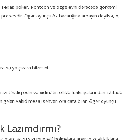
bbean, Texas poker, Pontoon və özgə eyni dərəcədə görkəmli
 prosesdir. Əgər oyunçu öz bacarığına arxayın deyilsə, o,
a və ya çıxara bilərsiniz.
 təsdiq edin və xidmətin elliklə funksiyalarından istifadə
an gələn vahid mesaj səhvən ora çata bilər. Əgər oyunçu
k Lazımdırmı?
 mərc saytı sizi müxtəlif bölmələrə aparan xeyli kliklənə