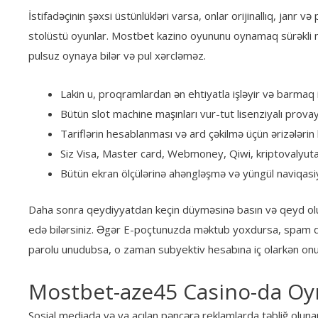
İstifadəçinin şəxsi üstünlükləri varsa, onlar orijinallıq, ja
stolüstü oyunlar. Mostbet kazino oyununu oynamaq sürəkli müd
pulsuz oynaya bilər və pul xərcləməz.
Lakin u, proqramlardan ən ehtiyatla işləyir və barmaq izi
Bütün slot machine maşınları vur-tut lisenziyalı provay
Tariflərin hesablanması və ard çəkilmə üçün ərizələrin
Siz Visa, Master card, Webmoney, Qiwi, kriptovalyuta (B
Bütün ekran ölçülərinə ahəngləşmə və yüngül naviqasiy
Daha sonra qeydiyyatdan keçin düyməsinə basın və qeyd oluna
edə bilərsiniz. Əgər E-poçtunuzda məktub yoxdursa, spam qov
parolu unudubsa, o zaman subyektiv hesabına iç olarkən on
Mostbet-aze45 Casino-da Oy
Sosial mediada və ya açılan pəncərə reklamlarda təbliğ oluna