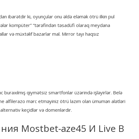
 ibarətdir ki, oyunçular onu əldə eləmək ötrü ilkin pul
icələr kompüter” “tərəfindən təsadüfi olaraq meydana
lar və müxtəlif bazarlar mal. Mirror tayı haqsız
 buraxılmış qiymətsiz smartfonlar üzərində işləyirlər. Belə
e alfilerazo mərc etməyiniz ötrü lazım olan ümumən alətləri
alternativ keçidlər və domenlərdir.
линия Mostbet-aze45 И Live В