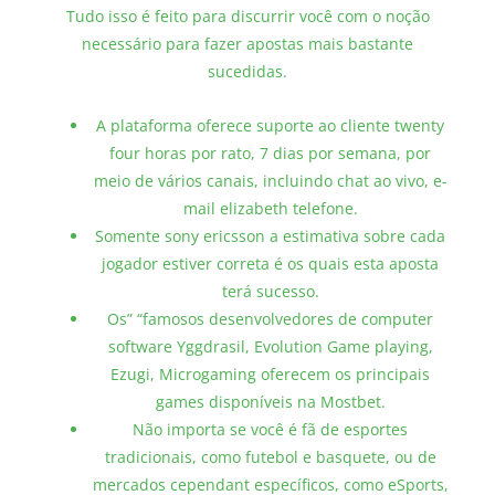
Tudo isso é feito para discurrir você com o noção
necessário para fazer apostas mais bastante
sucedidas.
A plataforma oferece suporte ao cliente twenty
four horas por rato, 7 dias por semana, por
meio de vários canais, incluindo chat ao vivo, e-
mail elizabeth telefone.
Somente sony ericsson a estimativa sobre cada
jogador estiver correta é os quais esta aposta
terá sucesso.
Os” “famosos desenvolvedores de computer
software Yggdrasil, Evolution Game playing,
Ezugi, Microgaming oferecem os principais
games disponíveis na Mostbet.
Não importa se você é fã de esportes
tradicionais, como futebol e basquete, ou de
mercados cependant específicos, como eSports,