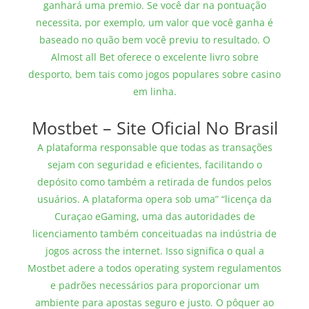
ganhará uma premio. Se você dar na pontuação
necessita, por exemplo, um valor que você ganha é
baseado no quão bem você previu to resultado. O
Almost all Bet oferece o excelente livro sobre
desporto, bem tais como jogos populares sobre casino
em linha.
Mostbet – Site Oficial No Brasil
A plataforma responsable que todas as transações
sejam con seguridad e eficientes, facilitando o
depósito como também a retirada de fundos pelos
usuários. A plataforma opera sob uma” “licença da
Curaçao eGaming, uma das autoridades de
licenciamento também conceituadas na indústria de
jogos across the internet. Isso significa o qual a
Mostbet adere a todos operating system regulamentos
e padrões necessários para proporcionar um
ambiente para apostas seguro e justo. O pôquer ao