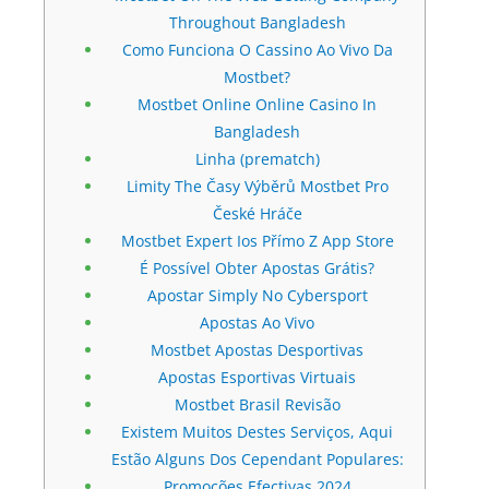
Throughout Bangladesh
Como Funciona O Cassino Ao Vivo Da
Mostbet?
Mostbet Online Online Casino In
Bangladesh
Linha (prematch)
Limity The Časy Výběrů Mostbet Pro
České Hráče
Mostbet Expert Ios Přímo Z App Store
É Possível Obter Apostas Grátis?
Apostar Simply No Cybersport
Apostas Ao Vivo
Mostbet Apostas Desportivas
Apostas Esportivas Virtuais
Mostbet Brasil Revisão
Existem Muitos Destes Serviços, Aqui
Estão Alguns Dos Cependant Populares:
Promoções Efectivas 2024