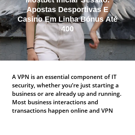
m
Apostas Desportivas E
Casino Em Linha Bónus Até
400
A VPN is an essential component of IT
security, whether you’re just starting a
business or are already up and running.
Most business interactions and
transactions happen online and VPN