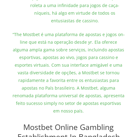
roleta a uma infinidade para jogos de caça-
níqueis, há algo em virtude de todos os
entusiastas de cassino.
“The Mostbet é uma plataforma de apostas e jogos on-
line que está na operação desde yr. Ela oferece
alguma ampla gama sobre serviços, incluindo apostas
esportivas, apostas ao vivo, jogos para cassino e
esportes virtuais. Com sua interface amigável e uma
vasta diversidade de opções, a Mostbet se tornou
rapidamente a favorita entre os entusiastas para
apostas no País brasileiro. A Mostbet, alguma
renomada plataforma universal de apostas, apresenta
feito sucesso simply no setor de apostas esportivas
em nosso país.
Mostbet Online Gambling
Establishment In Bangladesh