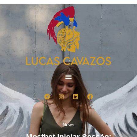
Skip
to
content
T
I
L
F
e
n
i
a
l
s
n
c
e
t
k
e
g
a
e
b
r
g
d
o
News
a
r
i
o
m
a
n
k
Mostbet Iniciar Sessão: