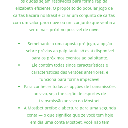
os dudas sejam resolvidos para forma rápida
elizabeth eficiente. O propósito do popular jogo de
cartas Bacará no Brasil é criar um conjunto de cartas
com um valor para nove ou um conjunto que venha a
ser o mais próximo possível de nove.
Semelhante a uma aposta pré-jogo, a opção
sobre prévias ao palpitante só está disponível
para os próximos eventos ao palpitante.
Ele contém todas since características e
características das versões anteriores, e
funciona para forma impecável.
Para conhecer todas as opções de transmissões
ao vivo, veja the seção de esportes de
transmissão ao vivo da Mostbet.
A Mostbet proíbe a abertura para uma segunda
conta — o que significa que ze você tem hoje
em dia uma conta Mostbet, você não tem