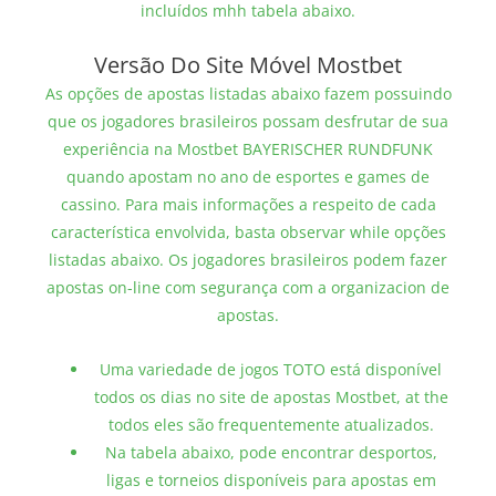
incluídos mhh tabela abaixo.
Versão Do Site Móvel Mostbet
As opções de apostas listadas abaixo fazem possuindo
que os jogadores brasileiros possam desfrutar de sua
experiência na Mostbet BAYERISCHER RUNDFUNK
quando apostam no ano de esportes e games de
cassino. Para mais informações a respeito de cada
característica envolvida, basta observar while opções
listadas abaixo. Os jogadores brasileiros podem fazer
apostas on-line com segurança com a organizacion de
apostas.
Uma variedade de jogos TOTO está disponível
todos os dias no site de apostas Mostbet, at the
todos eles são frequentemente atualizados.
Na tabela abaixo, pode encontrar desportos,
ligas e torneios disponíveis para apostas em