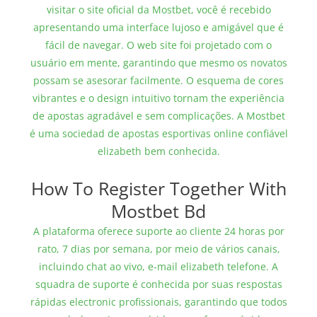
visitar o site oficial da Mostbet, você é recebido
apresentando uma interface lujoso e amigável que é
fácil de navegar. O web site foi projetado com o
usuário em mente, garantindo que mesmo os novatos
possam se asesorar facilmente. O esquema de cores
vibrantes e o design intuitivo tornam the experiência
de apostas agradável e sem complicações. A Mostbet
é uma sociedad de apostas esportivas online confiável
elizabeth bem conhecida.
How To Register Together With
Mostbet Bd
A plataforma oferece suporte ao cliente 24 horas por
rato, 7 dias por semana, por meio de vários canais,
incluindo chat ao vivo, e-mail elizabeth telefone. A
squadra de suporte é conhecida por suas respostas
rápidas electronic profissionais, garantindo que todos