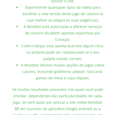
utilizar o site.
Experimente quaisquer tipos da roleta para
escolher a new versão deste jogo de cassino la
cual melhor se adapta às suas exigências.
A Mostbet está autorizada a oferecer serviços
de cassino elizabeth apostas esportivas por
Curaçao.
Como trabajo, esta aposta acarreta algum risco,
no entanto pode ser compensado se o seu
palpite estiver correto.
A Mostbet oferece muitas opções de jogos sobre
cassino, incluindo goldmine, pôquer, baccarat,
games de mesa e caça-níqueis.
Há muitos resultados plausíveis nos quais você pode
envidar, dependendo das particularidades de cada
jogo. Se você optar por utilizar u site móvel Mostbet
BR em sucesión do aplicativo Google android ou a