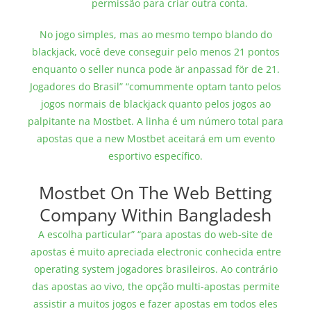
permissão para criar outra conta.
No jogo simples, mas ao mesmo tempo blando do
blackjack, você deve conseguir pelo menos 21 pontos
enquanto o seller nunca pode är anpassad för de 21.
Jogadores do Brasil” “comummente optam tanto pelos
jogos normais de blackjack quanto pelos jogos ao
palpitante na Mostbet. A linha é um número total para
apostas que a new Mostbet aceitará em um evento
esportivo específico.
Mostbet On The Web Betting
Company Within Bangladesh
A escolha particular” “para apostas do web-site de
apostas é muito apreciada electronic conhecida entre
operating system jogadores brasileiros. Ao contrário
das apostas ao vivo, the opção multi-apostas permite
assistir a muitos jogos e fazer apostas em todos eles