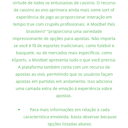
virtude de todos os entusiastas de cassino. O recurso
de cassino ao vivo aprimora ainda mais some sort of
experiência de jogo ao proporcionar interação em
tempo true com crupiês profissionais. A Mostbet País
brasileiro” “proporciona uma variedade
impressionante de opções para apostas. Não importa
se você é fã de esportes tradicionais, como futebol e
basquete, ou de mercados mais específicos, como
eSports, a Mostbet apresenta tudo o que você precisa.
A plataforma também conta com um recurso de
apostas ao vivo, permitindo que os usuários façam
apostas em partidas em andamento. Isso adiciona
uma camada extra de emoção à experiência sobre
apostas.
Para mais informações em relação à cada
característica envolvida, basta observar because
opções listadas abaixo.