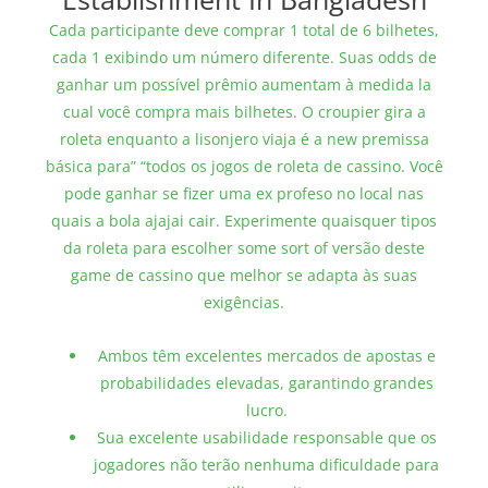
Cada participante deve comprar 1 total de 6 bilhetes,
cada 1 exibindo um número diferente. Suas odds de
ganhar um possível prêmio aumentam à medida la
cual você compra mais bilhetes. O croupier gira a
roleta enquanto a lisonjero viaja é a new premissa
básica para” “todos os jogos de roleta de cassino. Você
pode ganhar se fizer uma ex profeso no local nas
quais a bola ajajai cair. Experimente quaisquer tipos
da roleta para escolher some sort of versão deste
game de cassino que melhor se adapta às suas
exigências.
Ambos têm excelentes mercados de apostas e
probabilidades elevadas, garantindo grandes
lucro.
Sua excelente usabilidade responsable que os
jogadores não terão nenhuma dificuldade para