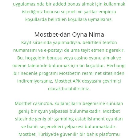
uygulamasında bir added bonus almak için kullanmak
istediğiniz bonusu seçmeli ve şartlar empieza
koşullarda belirtilen koşullara uymalısınız.
Mostbet-dan Oyna Nima
Kayıt sırasında yapılmadıysa, belirtilen telefon
numarasını ve e-postayı de uma teyit etmeniz gerekir.
Bu, hoşgeldin bonusu veya casino oyunu almak ve
ödeme talebinde bulunmak için ön koşuldur. Herhangi
bir nedenle programı Mostbet’in resmi net sitesinden
indiremiyorsanız, Mostbet APK dosyasını çevrimiçi
olarak bulabilirsiniz.
Mostbet casino’da, kullanıcıların beğenisine sunulan
geniş bir oyun yelpazesi bulunmaktadır. Mostbet
sitesinde geniş bir gambling establishment oyunları
ve bahis seçenekleri yelpazesi bulunmaktadır.
Mostbet, Türkiye’de güvenilir bir bahis platformu