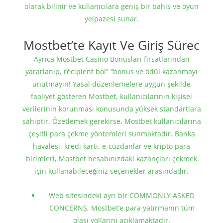
olarak bilinir ve kullanıcılara geniş bir bahis ve oyun
yelpazesi sunar.
Mostbet’te Kayıt Ve Giriş Sürec
Ayrıca Mostbet Casino Bonusları fırsatlarından
yararlanıp, récipient bol” “bonus ve ödül kazanmayı
unutmayın! Yasal düzenlemelere uygun şekilde
faaliyet gösteren Mostbet, kullanıcılarının kişisel
verilerinin korunması konusunda yüksek standartlara
sahiptir. Özetlemek gerekirse, Mostbet kullanıcılarına
çeşitli para çekme yöntemleri sunmaktadır. Banka
havalesi, kredi kartı, e-cüzdanlar ve kripto para
birimleri, Mostbet hesabınızdaki kazançları çekmek
için kullanabileceğiniz seçenekler arasındadır.
Web sitesindeki ayrı bir COMMONLY ASKED
CONCERNS, Mostbet’e para yatırmanın tüm
olası yollarını açıklamaktadır.