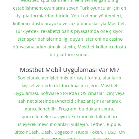
Mostbet, spor bahislerini ve internet gambling
establishment oyunlarını seven Türk oyuncular için en
iyi platformlardan biridir. Yerel ödeme yöntemleri,
kullanıcı dostu arayüzü ve cazip bonuslarıyla Mostbet,
Türkiye’deki rekabetçi bahis piyasasında öne çıkıyor.
İster spor bahislerine ilgi duyun ister online casino
dünyasına adım atmak isteyin, Mostbet kullanıcı dostu
bir platform sunar.
Mostbet Mobil Uygulaması Var Mı?
Son olarak, genişletilmiş bir kayıt formu, alanların
kişisel verilerle doldurulmasını içerir. Mostbet
uygulaması, Software Store’da (iOS cihazlar için) veya
sah net sitesinde (Android cihazlar için) aranarak
güncellenebilir. Programı bulduktan sonra,
güncellemeleri arayın ve ekrandaki talimatları
izleyerek mevcut olanları yükleyin. Tether, Ripple,
BitcoinCash, Dash, Dogecoin, Huobi Token, HUSD, On