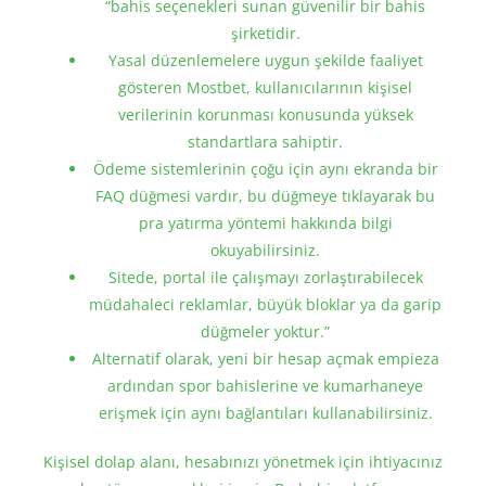
“bahis seçenekleri sunan güvenilir bir bahis
şirketidir.
Yasal düzenlemelere uygun şekilde faaliyet
gösteren Mostbet, kullanıcılarının kişisel
verilerinin korunması konusunda yüksek
standartlara sahiptir.
Ödeme sistemlerinin çoğu için aynı ekranda bir
FAQ düğmesi vardır, bu düğmeye tıklayarak bu
pra yatırma yöntemi hakkında bilgi
okuyabilirsiniz.
Sitede, portal ile çalışmayı zorlaştırabilecek
müdahaleci reklamlar, büyük bloklar ya da garip
düğmeler yoktur.”
Alternatif olarak, yeni bir hesap açmak empieza
ardından spor bahislerine ve kumarhaneye
erişmek için aynı bağlantıları kullanabilirsiniz.
Kişisel dolap alanı, hesabınızı yönetmek için ihtiyacınız