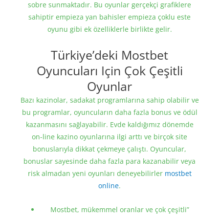
sobre sunmaktadır. Bu oyunlar gerçekçi grafiklere
sahiptir empieza yan bahisler empieza çoklu este
oyunu gibi ek özelliklerle birlikte gelir.
Türkiye’deki Mostbet
Oyuncuları Için Çok Çeşitli
Oyunlar
Bazı kazinolar, sadakat programlarına sahip olabilir ve
bu programlar, oyuncuların daha fazla bonus ve ödül
kazanmasını sağlayabilir. Evde kaldığımız dönemde
on-line kazino oyunlarına ilgi arttı ve birçok site
bonuslarıyla dikkat çekmeye çalıştı. Oyuncular,
bonuslar sayesinde daha fazla para kazanabilir veya
risk almadan yeni oyunları deneyebilirler
mostbet
online
.
Mostbet, mükemmel oranlar ve çok çeşitli”