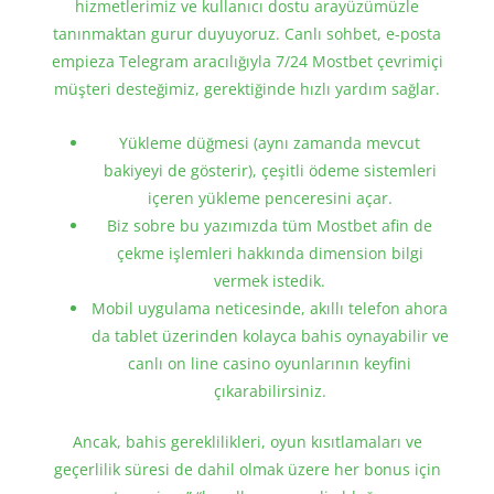
hizmetlerimiz ve kullanıcı dostu arayüzümüzle
tanınmaktan gurur duyuyoruz. Canlı sohbet, e-posta
empieza Telegram aracılığıyla 7/24 Mostbet çevrimiçi
müşteri desteğimiz, gerektiğinde hızlı yardım sağlar.
Yükleme düğmesi (aynı zamanda mevcut
bakiyeyi de gösterir), çeşitli ödeme sistemleri
içeren yükleme penceresini açar.
Biz sobre bu yazımızda tüm Mostbet afin de
çekme işlemleri hakkında dimension bilgi
vermek istedik.
Mobil uygulama neticesinde, akıllı telefon ahora
da tablet üzerinden kolayca bahis oynayabilir ve
canlı on line casino oyunlarının keyfini
çıkarabilirsiniz.
Ancak, bahis gereklilikleri, oyun kısıtlamaları ve
geçerlilik süresi de dahil olmak üzere her bonus için