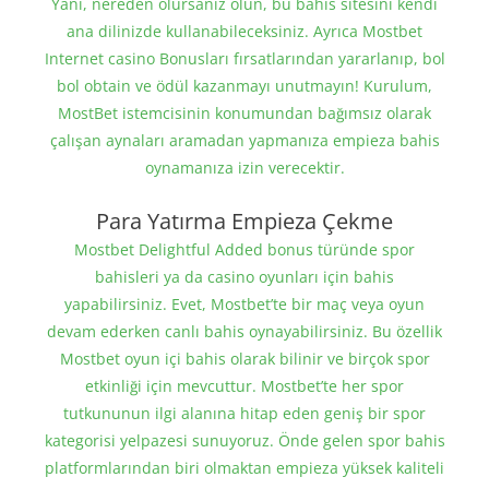
Yani, nereden olursanız olun, bu bahis sitesini kendi
ana dilinizde kullanabileceksiniz. Ayrıca Mostbet
Internet casino Bonusları fırsatlarından yararlanıp, bol
bol obtain ve ödül kazanmayı unutmayın! Kurulum,
MostBet istemcisinin konumundan bağımsız olarak
çalışan aynaları aramadan yapmanıza empieza bahis
oynamanıza izin verecektir.
Para Yatırma Empieza Çekme
Mostbet Delightful Added bonus türünde spor
bahisleri ya da casino oyunları için bahis
yapabilirsiniz. Evet, Mostbet’te bir maç veya oyun
devam ederken canlı bahis oynayabilirsiniz. Bu özellik
Mostbet oyun içi bahis olarak bilinir ve birçok spor
etkinliği için mevcuttur. Mostbet’te her spor
tutkununun ilgi alanına hitap eden geniş bir spor
kategorisi yelpazesi sunuyoruz. Önde gelen spor bahis
platformlarından biri olmaktan empieza yüksek kaliteli